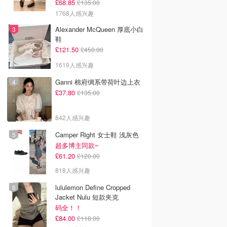
£68.85
£135.00
1768人感兴趣
Alexander McQueen 厚底小白
鞋
£121.50
£450.00
1619人感兴趣
Ganni 棉府绸系带荷叶边上衣
£37.80
£135.00
842人感兴趣
Camper Right 女士鞋 浅灰色
超多博主同款~
£61.20
£120.00
818人感兴趣
lululemon Define Cropped
Jacket Nulu 短款夹克
码全！！
£84.00
£118.00