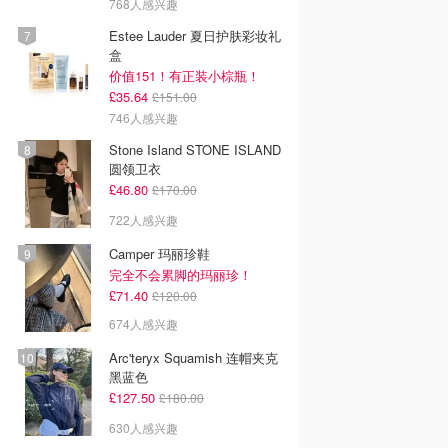
768人感兴趣
Estee Lauder 夏日护肤彩妆礼
盒
价值151！有正装小棕瓶！
£35.64
£151.00
746人感兴趣
Stone Island STONE ISLAND
圆领卫衣
£46.80
£170.00
722人感兴趣
Camper 玛丽珍鞋
完全不会累脚的玛丽珍！
£71.40
£120.00
674人感兴趣
Arc'teryx Squamish 连帽夹克
黑蓝色
£127.50
£180.00
630人感兴趣