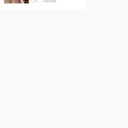
0
Flannels