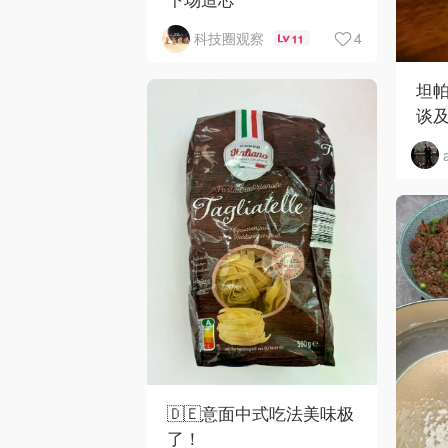
4
科技圈观察
11
坦
谈
🇩🇪意面中式吃法美味极
了！