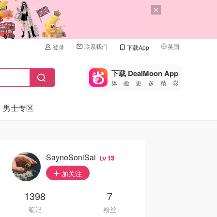
联系我们
英国
登录
下载App
🇺🇸
美国
下载 DealMoon App
体验更多精彩
🇨🇳
中国
男士专区
🇨🇦
加拿大
🇬🇧
英国
🇩🇪
德国
SaynoSoniSai
13
🇫🇷
加关注
法国
🇮🇹
1398
7
意大利
笔记
粉丝
🇦🇺
澳洲