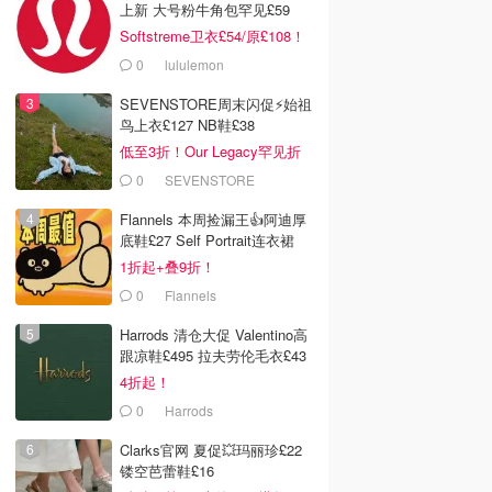
上新 大号粉牛角包罕见£59
Softstreme卫衣£54/原£108！
0
lululemon
SEVENSTORE周末闪促⚡️始祖
鸟上衣£127 NB鞋£38
低至3折！Our Legacy罕见折
0
SEVENSTORE
Flannels 本周捡漏王👍阿迪厚
底鞋£27 Self Portrait连衣裙
£63
1折起+叠9折！
0
Flannels
Harrods 清仓大促 Valentino高
跟凉鞋£495 拉夫劳伦毛衣£43
4折起！
0
Harrods
Clarks官网 夏促💥玛丽珍£22
镂空芭蕾鞋£16