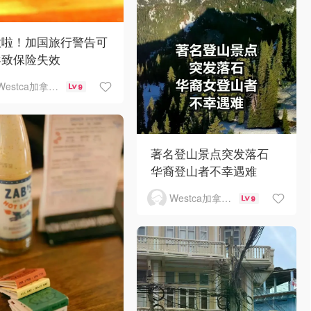
意啦！加国旅行警告可
导致保险失效
Westca加拿大生活
9
著名登山景点突发落石
华裔登山者不幸遇难
Westca加拿大生活
9