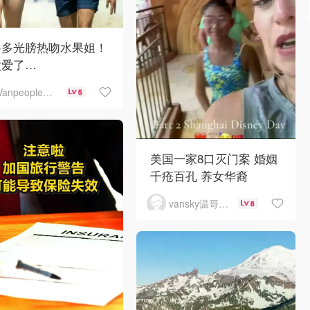
鲁多光膀热吻水果姐！
太爱了…
Vanpeople人在温哥华
5
美国一家8口灭门案 婚姻
千疮百孔 养女华裔
vansky温哥华天空
8