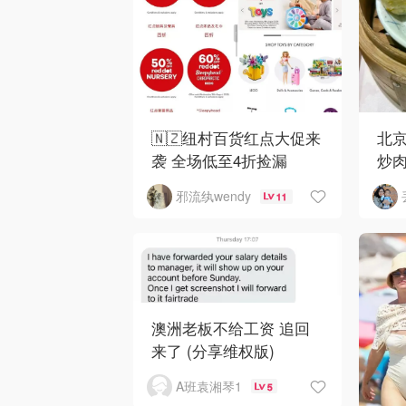
🇳🇿纽村百货红点大促来
北京
袭 全场低至4折捡漏
炒
邪流纨wendy
11
澳洲老板不给工资 追回
来了 (分享维权版)
A班袁湘琴1
5