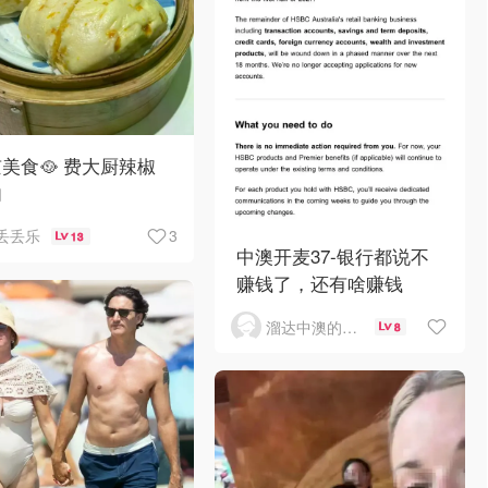
美食🥘 费大厨辣椒
肉
3
丢丢乐
13
中澳开麦37-银行都说不
赚钱了，还有啥赚钱
溜达中澳的王公子
8