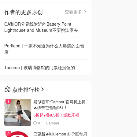
作者的更多原创
查看更多
🇳🇿
新西兰
CA和OR分界线附近的Battery Point
Lighthouse and Museum不要挑淡季去
Portland | 一家不知道为什么人爆满的面包
店
Tacoma | 玻璃博物馆的门票还挺值的
点击排行榜
疑似霸哥❗️Camper 官网折上折
🔥绑带芭蕾鞋£61！
5折起+叠8.5折！爆款乐福
£68！
0
Camper
已更新🔥lululemon 好价区每周