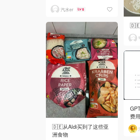
汽水er
5
🇩
GP
费
🇩🇪从Aldi买到了这些亚
洲食物