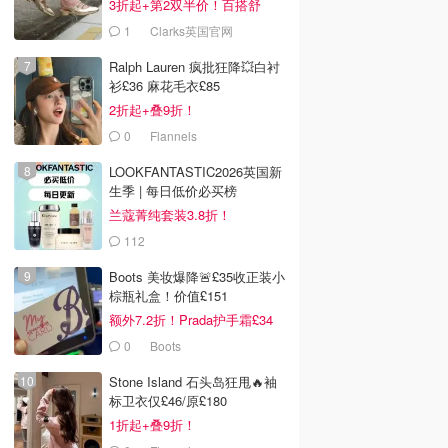
3折起+第2双半价！百搭舒
服！
1
Clarks英国官网
Ralph Lauren 疯批狂降💥白衬
衫£36 麻花毛衣£85
2折起+叠9折！
0
Flannels
LOOKFANTASTIC2026英国新
生季 | 每日低价必买榜
兰蔻菁纯套装3.8折！
112
LOOKFANTASTIC.COM
Boots 美妆爆降🚨£35收正装小
棕瓶礼盒！价值£151
额外7.2折！Prada护手霜£34
0
Boots
Stone Island 石头岛狂甩🔥袖
标卫衣仅£46/原£180
1折起+叠9折！