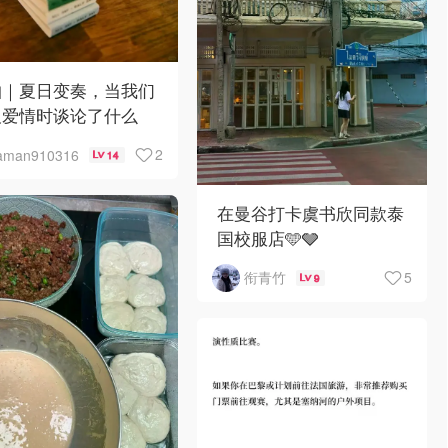
帕｜夏日变奏，当我们
及爱情时谈论了什么
2
aman910316
14
在曼谷打卡虞书欣同款泰
国校服店🩵🩶
5
衔青竹
9