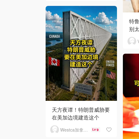
特
别
天方夜谭！特朗普威胁要
在美加边境建造这个
Westca加拿大生活
9