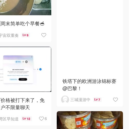
🇪周末简单吃个早餐🥣
宇宙双重奏
6
铁塔下的欧洲游泳锦标赛
@巴黎！
T价格被打下来了，免
三城漫游中
7
用户不限量聊天
6
湾区早知道
12