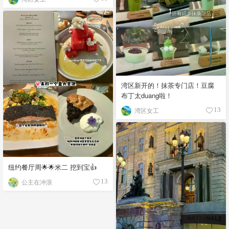
湾区新开的！抹茶专门店！豆腐
布丁太duang啦！
湾区女工
13
纽约餐厅周🌟🌟米二 挖到宝👍
公主在冲浪
13