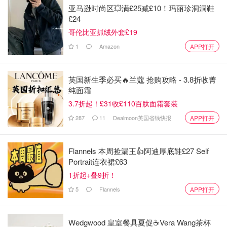
亚马逊时尚区💥满£25减£10！玛丽珍洞洞鞋
£24
哥伦比亚抓绒外套£19
1
Amazon
APP打开
英国新生季必买🔥兰蔻 抢购攻略 - 3.8折收菁
纯面霜
3.7折起！£31收£110百肽面霜套装
287
11
Dealmoon英国省钱快报
APP打开
Flannels 本周捡漏王👍阿迪厚底鞋£27 Self
Portrait连衣裙£63
1折起+叠9折！
5
Flannels
APP打开
Wedgwood 皇室餐具夏促☕️Vera Wang茶杯