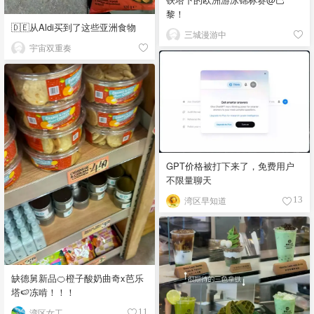
黎！
🇩🇪从Aldi买到了这些亚洲食物
三城漫游中
宇宙双重奏
GPT价格被打下来了，免费用户
不限量聊天
湾区早知道
13
缺德舅新品🍊橙子酸奶曲奇x芭乐
塔🍉冻啃！！！
湾区女工
11