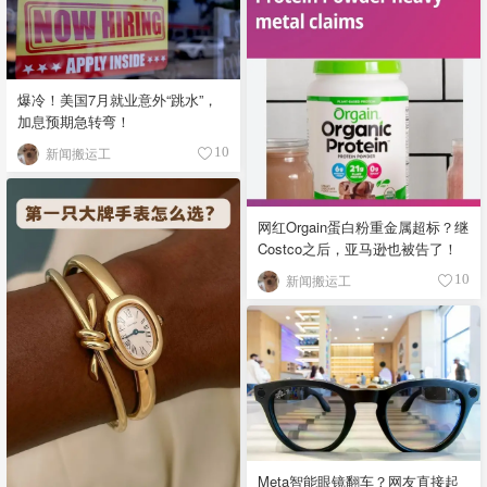
爆冷！美国7月就业意外“跳水”，
加息预期急转弯！
新闻搬运工
10
网红Orgain蛋白粉重金属超标？继
Costco之后，亚马逊也被告了！
新闻搬运工
10
Meta智能眼镜翻车？网友直接起