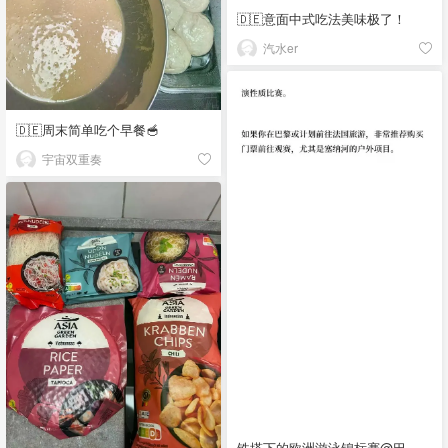
🇩🇪意面中式吃法美味极了！
汽水er
🇩🇪周末简单吃个早餐🥣
宇宙双重奏
铁塔下的欧洲游泳锦标赛@巴