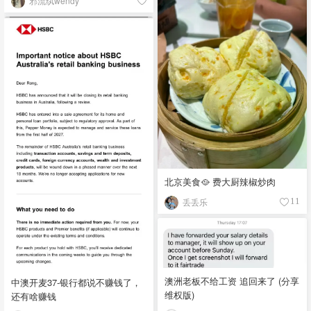
邪流纨wendy
北京美食🥘 费大厨辣椒炒肉
丢丢乐
11
澳洲老板不给工资 追回来了 (分享
中澳开麦37-银行都说不赚钱了，
维权版)
还有啥赚钱