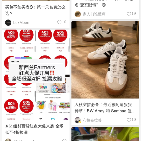
名“变态眼镜”…😨
买包不如买表⌚️！第一只名表怎么
选？
家人们谁懂啊
19
LuxMoon
10
入秋穿搭必备！最近被阿迪狠狠
种草！BW Army 和 Sambae 值得
拥有！
布拉布拉莓
10
🇳🇿纽村百货红点大促来袭 全场
低至4折捡漏