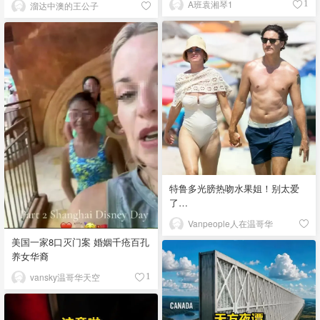
A班袁湘琴1
1
溜达中澳的王公子
特鲁多光膀热吻水果姐！别太爱
了…
Vanpeople人在温哥华
美国一家8口灭门案 婚姻千疮百孔
养女华裔
vansky温哥华天空
1