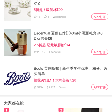
£12
5折起！吸管杯£22
13
4
Wedgwood
APP打开
Escentual 夏促狂炸💥40ml小黑瓶礼盒£43
Dior唇膏£6
2.5折起 纪梵希唇釉£14
2
Escentual
APP打开
Boots 英国折扣 | 新生季学生优惠、积分、必
买清单
兰蔻买3免1！大牌美妆7.2折
999+
117
Boots
APP打开
大家都在抢
1
2