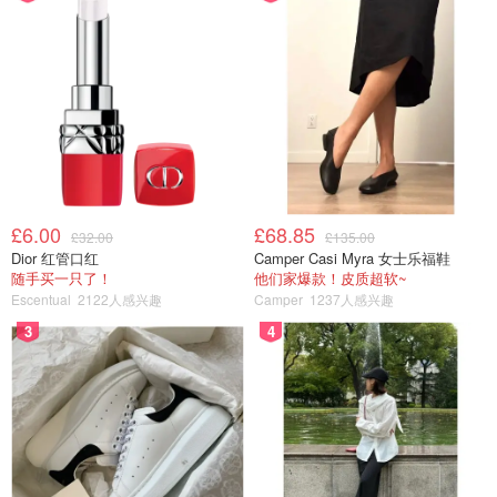
£6.00
£68.85
£32.00
£135.00
Dior 红管口红
Camper Casi Myra 女士乐福鞋
随手买一只了！
他们家爆款！皮质超软~
Escentual
2122人感兴趣
Camper
1237人感兴趣
3
4