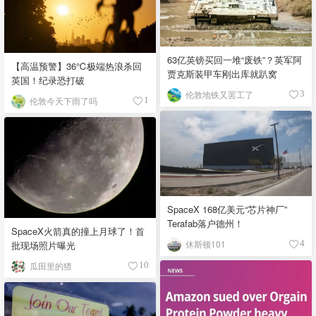
63亿英镑买回一堆“废铁”？英军阿
【高温预警】36℃极端热浪杀回
贾克斯装甲车刚出库就趴窝
英国！纪录恐打破
伦敦地铁又罢工了
3
伦敦今天下雨了吗
1
SpaceX 168亿美元“芯片神厂”
Terafab落户德州！
SpaceX火箭真的撞上月球了！首
休斯顿101
4
批现场照片曝光
瓜田里的猹
10