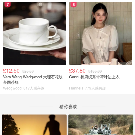
7
8
£12.50
£37.80
£25.00
£135.00
Vera Wang Wedgwood 大理石花纹
Ganni 棉府绸系带荷叶边上衣
帝国茶杯
Wedgwood
817人感兴趣
Flannels
779人感兴趣
猜你喜欢