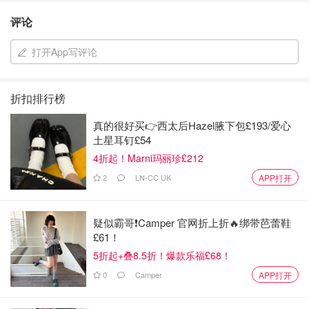
评论
打开App写评论
折扣排行榜
真的很好买👉西太后Hazel腋下包£193/爱心
土星耳钉£54
4折起！Marni玛丽珍£212
2
LN-CC UK
APP打开
疑似霸哥❗️Camper 官网折上折🔥绑带芭蕾鞋
£61！
5折起+叠8.5折！爆款乐福£68！
0
Camper
APP打开