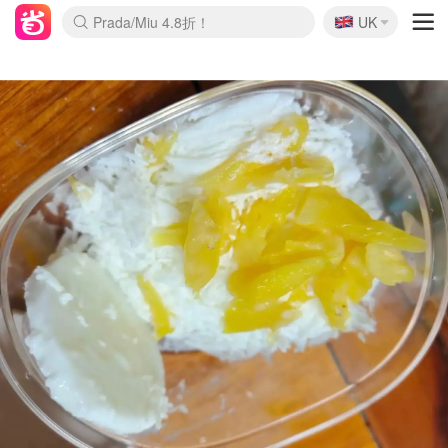
🇬🇧
Prada/Miu 4.8折！
UK
麦卢卡蜂蜜夏促！个位数！
啥？必胜客披萨5折！