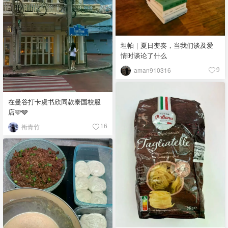
坦帕｜夏日变奏，当我们谈及爱
情时谈论了什么
aman910316
9
在曼谷打卡虞书欣同款泰国校服
店🩵🩶
衔青竹
16