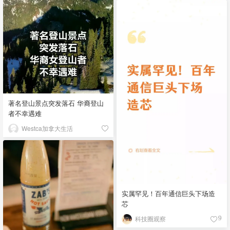
著名登山景点突发落石 华裔登山
者不幸遇难
Westca加拿大生活
实属罕见！百年通信巨头下场造
芯
科技圈观察
9