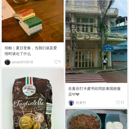
坦帕｜夏日变奏，当我们谈及爱
情时谈论了什么
aman910316
5
在曼谷打卡虞书欣同款泰国校服
店🩵🩶
衔青竹
12