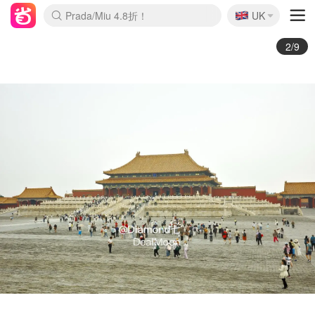
🇬🇧
Prada/Miu 4.8折！
UK
麦卢卡蜂蜜夏促！个位数！
啥？必胜客披萨5折！
3/9