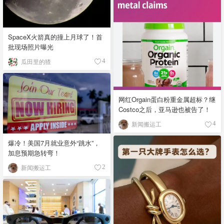
SpaceX火箭真的撞上月球了！首
批现场照片曝光
瓜田里的猹
4
网红Orgain蛋白粉重金属超标？继
Costco之后，亚马逊也被告了！
新闻搬运工
4
爆冷！美国7月就业意外“跳水”，
加息预期急转弯！
新闻搬运工
2