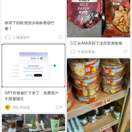
铁塔下的欧洲游泳锦标赛@巴
黎！
三城漫游中
🇩🇪从Aldi买到了这些亚洲食物
宇宙双重奏
GPT价格被打下来了，免费用户
不限量聊天
湾区早知道
8