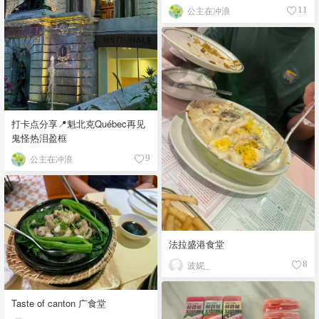
公主在冲浪
11
打卡点分享📍魁北克Québec再见
鬼怪热泪盈框
公主在冲浪
9
法拉盛港食堂
波妮_
8
Taste of canton 广食堂