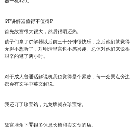
器一机¥20。
⁉️⁉️讲解器值得不值得⁉️
首先故宫很大很大，然后很晒还热。
孩子们拿了讲解器以后前三十分钟很快乐，之后他们就觉得
无聊不想听了，对明清皇宫也不感兴趣。总体对他们来说很
艰辛的逛了两小时。
对于成人普通话解说机我也觉得是个累赘，每一处景点旁边
都会有文字中英文解说。
我还订了珍宝馆，九龙牌就在珍宝馆。
故宫墙角下🈶很多休息长椅和卖文创的店。