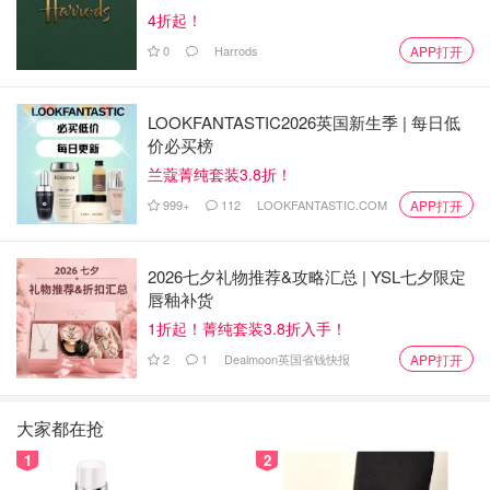
4折起！
0
Harrods
APP打开
LOOKFANTASTIC2026英国新生季 | 每日低
价必买榜
兰蔻菁纯套装3.8折！
999+
112
LOOKFANTASTIC.COM
APP打开
2026七夕礼物推荐&攻略汇总 | YSL七夕限定
唇釉补货
1折起！菁纯套装3.8折入手！
2
1
Dealmoon英国省钱快报
APP打开
大家都在抢
1
2