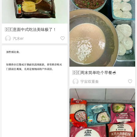
🇩🇪意面中式吃法美味极了！
汽水er
🇩🇪周末简单吃个早餐🥣
宇宙双重奏