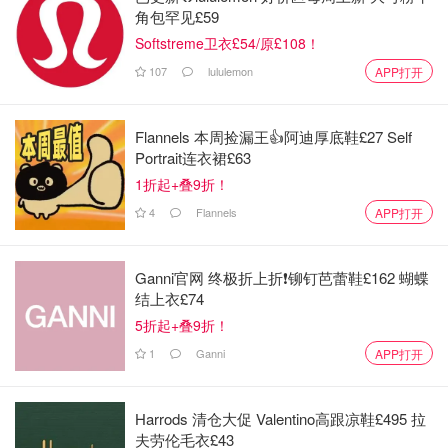
角包罕见£59
Softstreme卫衣£54/原£108！
107
lululemon
APP打开
Flannels 本周捡漏王👍阿迪厚底鞋£27 Self
Portrait连衣裙£63
1折起+叠9折！
4
Flannels
APP打开
Ganni官网 终极折上折❗️铆钉芭蕾鞋£162 蝴蝶
结上衣£74
5折起+叠9折！
1
Ganni
APP打开
Harrods 清仓大促 Valentino高跟凉鞋£495 拉
夫劳伦毛衣£43