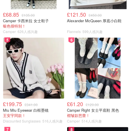
£68.85
£121.50
£135.00
£450.00
Camper 卡西米拉 女士鞋子
Alexander McQueen 厚底小白鞋
银色很特别！
Camper
626人感兴趣
Flannels
599人感兴趣
5
6
£199.75
£61.20
£341.00
£120.00
Miu Miu Eyewear 白框墨镜
Camper Right 女士平底鞋 黑色
王安宇同款！
褶皱款芭蕾！
Discounted Sunglasses
516人感兴趣
Camper
514人感兴趣
7
8