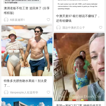
澳洲老板不给工资 追回来了 (分享
维权版)
中澳开麦37-银行都说不赚钱了，
A班袁湘琴1
还有啥赚钱
溜达中澳的王公子
特鲁多光膀热吻水果姐！别太爱
了…
Vanpeople人在温哥华
美国一家8口灭门案 婚姻千疮百孔