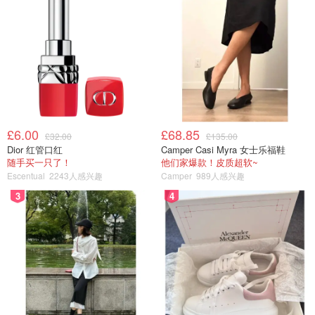
£6.00
£68.85
£32.00
£135.00
Dior 红管口红
Camper Casi Myra 女士乐福鞋
随手买一只了！
他们家爆款！皮质超软~
Escentual
2243人感兴趣
Camper
989人感兴趣
3
4