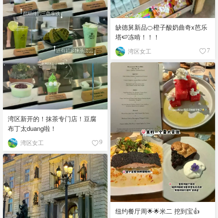
缺德舅新品🍊橙子酸奶曲奇x芭乐
塔🍉冻啃！！！
湾区女工
7
湾区新开的！抹茶专门店！豆腐
布丁太duang啦！
湾区女工
9
纽约餐厅周🌟🌟米二 挖到宝👍