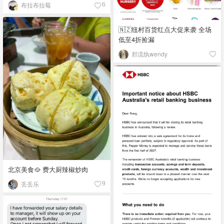
拥有！
布拉布拉莓
6
🇳🇿纽村百货红点大促来袭 全场
低至4折捡漏
邪流纨wendy
北京美食🥘 费大厨辣椒炒肉
丢丢乐
9