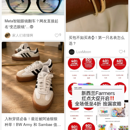
Meta智能眼镜翻车？网友直接起
名“变态眼镜”…😨
家人们谁懂啊
9
买包不如买表⌚️！第一只名表怎么
选？
LuxMoon
4
入秋穿搭必备！最近被阿迪狠狠
种草！BW Army 和 Sambae 值得