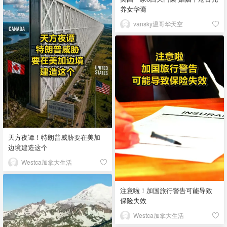
养女华裔
vansky温哥华天空
天方夜谭！特朗普威胁要在美加
边境建造这个
Westca加拿大生活
注意啦！加国旅行警告可能导致
保险失效
Westca加拿大生活