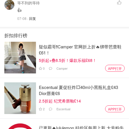
等不到的等待
👍
07-08
· 回复
折扣排行榜
疑似霸哥❗️Camper 官网折上折🔥绑带芭蕾鞋
£61！
5折起+叠8.5折！爆款乐福£68！
0
Camper
APP打开
Escentual 夏促狂炸💥40ml小黑瓶礼盒£43
Dior唇膏£6
2.5折起 纪梵希唇釉£14
2
Escentual
APP打开
已更新🔥lululemon 好价区每周上新 大号粉牛