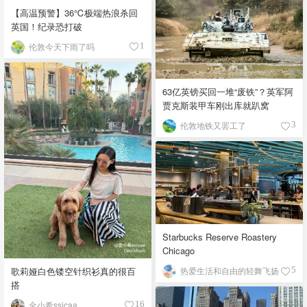
【高温预警】36℃极端热浪杀回
英国！纪录恐打破
伦敦今天下雨了吗
1
63亿英镑买回一堆“废铁”？英军阿
贾克斯装甲车刚出库就趴窝
伦敦地铁又罢工了
3
Starbucks Reserve Roastery
Chicago
歌莉娅白色镂空针织衫真的很百
热爱生活和自由的轻舞飞扬
5
搭
金小希ssicaa
16