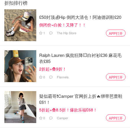
折扣排行榜
£50封顶💰Hip 倒闭大清仓！阿迪德训鞋£20
倒闭价=白捡！又降了！！
1
The Hip Store
APP打开
Ralph Lauren 疯批狂降💥白衬衫£36 麻花毛
衣£85
2折起+叠9折！
0
Flannels
APP打开
疑似霸哥❗️Camper 官网折上折🔥绑带芭蕾鞋
£61！
5折起+叠8.5折！爆款乐福£68！
0
Camper
APP打开