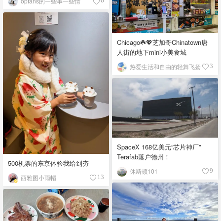
opfans的一些事一些情
6
Chicago☘️💖芝加哥Chinatown唐
人街的地下mini小美食城
热爱生活和自由的轻舞飞扬
3
SpaceX 168亿美元“芯片神厂”
Terafab落户德州！
500机票的东京体验我给到夯
休斯顿101
9
西雅图小雨帽
13