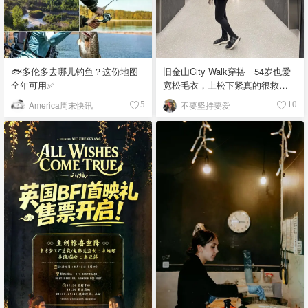
🐟多伦多去哪儿钓鱼？这份地图
旧金山City Walk穿搭｜54岁也爱
全年可用✅
宽松毛衣，上松下紧真的很救比
例
America周末快讯
不要坚持要爱
5
10