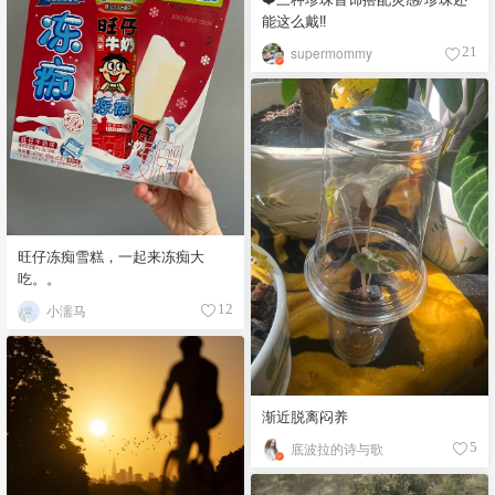
能这么戴‼️
supermommy
21
旺仔冻痴雪糕，一起来冻痴大
吃。。
小濡马
12
渐近脱离闷养
底波拉的诗与歌
5