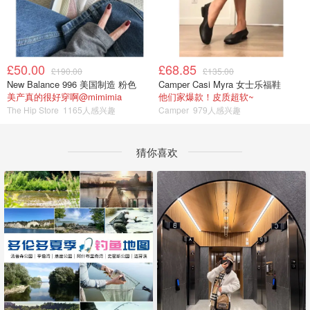
£50.00
£68.85
£190.00
£135.00
New Balance 996 美国制造 粉色
Camper Casi Myra 女士乐福鞋
美产真的很好穿啊@mimimia
他们家爆款！皮质超软~
The Hip Store
1165人感兴趣
Camper
979人感兴趣
猜你喜欢