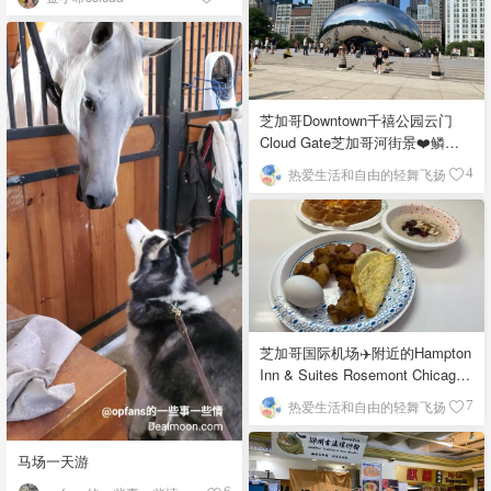
芝加哥Downtown千禧公园云门
Cloud Gate芝加哥河街景❤️鳞次
栉比的高楼
热爱生活和自由的轻舞飞扬
4
芝加哥国际机场✈️附近的Hampton
Inn & Suites Rosemont Chicago
O'Hare自助早餐
热爱生活和自由的轻舞飞扬
7
马场一天游