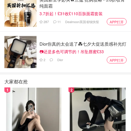
纯面霜
3.7折起！£31收£110百肽面霜套装
287
11
Dealmoon英国省钱快报
APP打开
Dior你真的太会送了💑七夕大促送质感补光灯
📷还是多色可调节的！吊坠唇蜜£33
2
Dior
APP打开
大家都在抢
1
2