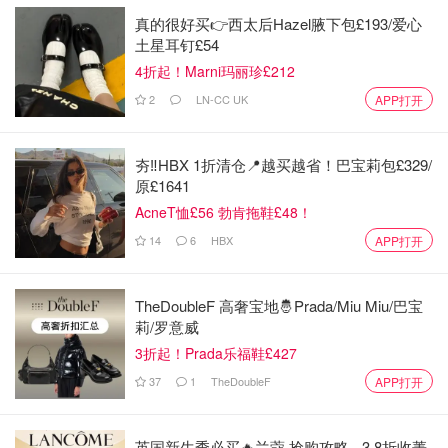
真的很好买👉西太后Hazel腋下包£193/爱心
土星耳钉£54
4折起！Marni玛丽珍£212
2
LN-CC UK
APP打开
夯‼️HBX 1折清仓📍越买越省！巴宝莉包£329/
原£1641
AcneT恤£56 勃肯拖鞋£48！
14
6
HBX
APP打开
TheDoubleF 高奢宝地🤴Prada/Miu Miu/巴宝
莉/罗意威
3折起！Prada乐福鞋£427
37
1
TheDoubleF
APP打开
英国新生季必买🔥兰蔻 抢购攻略 - 3.8折收菁