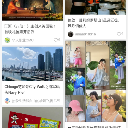
伦敦｜普莉姆罗斯山 |圣诞迁徙,
风月俏佳人
🇬🇧《八仙！》主创来英国啦！
首映礼抢票开启⏰
aman910316
6
华人影业CMC
6
Chicago芝加哥City Walk之海军码
头Navy Pier
热爱生活和自由的轻舞飞扬
8
❤️三种珍珠首饰搭配灵感/珍珠还