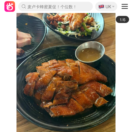
🇬🇧
Prada/Miu 4.8折！
UK
麦卢卡蜂蜜夏促！个位数！
啥？必胜客披萨5折！
2/6