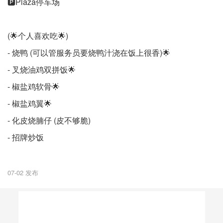
🅿️Plaza停车场
(🌟个人喜欢吃🌟)
- 烧鸭 (可以管服务员要烧鸭汁浇在饭上很香)🌟
- 叉烧油鸡双拼饭🌟
- 椒盐鸡软骨🌟
- 椒盐鸡翼🌟
- 化皮烧腩仔 (皮不够脆)
- 招牌炒饭
07-02 发布