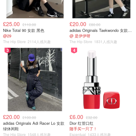
£25.00
£20.00
£110.00
£80.00
Nike Total 90 女款 黑色
adidas Originals Taekwondo 女款黑色运动鞋
@29
@ 是伊伊呀
The Hip Store
2114人感兴趣
The Hip Store
1831人感兴趣
3
4
£20.00
£6.00
£100.00
£32.00
adidas Originals Adi Racer Lo 女款
Dior 红管口红
绿休闲鞋
随手买一只了！
The Hip Store
1548人感兴趣
Escentual
1433人感兴趣