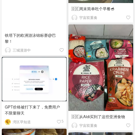
🇩🇪周末简单吃个早餐🥣
宇宙双重奏
铁塔下的欧洲游泳锦标赛@巴
黎！
三城漫游中
GPT价格被打下来了，免费用户
不限量聊天
🇩🇪从Aldi买到了这些亚洲食物
湾区早知道
5
宇宙双重奏