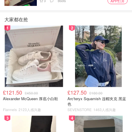
3
Boots
APP打开
大家都在抢
1
2
£121.50
£127.50
£450.00
£180.00
Alexander McQueen 厚底小白鞋
Arc'teryx Squamish 连帽夹克 黑蓝
色
Flannels
2123人感兴趣
SEVENSTORE
1463人感兴趣
3
4