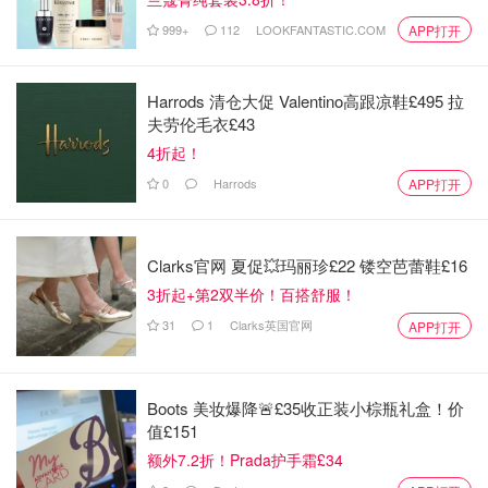
999+
112
LOOKFANTASTIC.COM
APP打开
Harrods 清仓大促 Valentino高跟凉鞋£495 拉
夫劳伦毛衣£43
4折起！
0
Harrods
APP打开
Clarks官网 夏促💥玛丽珍£22 镂空芭蕾鞋£16
3折起+第2双半价！百搭舒服！
31
1
Clarks英国官网
APP打开
Boots 美妆爆降🚨£35收正装小棕瓶礼盒！价
值£151
额外7.2折！Prada护手霜£34