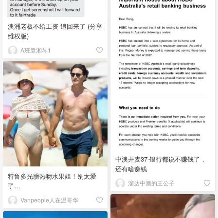
澳洲老板不给工资 追回来了 (分享
维权版)
A班袁湘琴1
中澳开麦37-银行都说不赚钱了，
还有啥赚钱
特鲁多光膀热吻水果姐！别太爱
溜达中澳的王公子
了…
Vanpeople人在温哥华