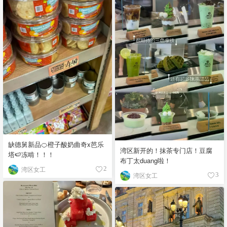
缺德舅新品🍊橙子酸奶曲奇x芭乐
湾区新开的！抹茶专门店！豆腐
塔🍉冻啃！！！
布丁太duang啦！
湾区女工
2
湾区女工
3