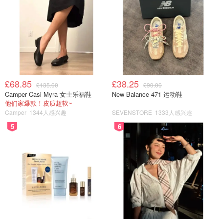
£68.85
£38.25
£135.00
£90.00
Camper Casi Myra 女士乐福鞋
New Balance 471 运动鞋
他们家爆款！皮质超软~
Camper
1344人感兴趣
SEVENSTORE
1333人感兴趣
5
6