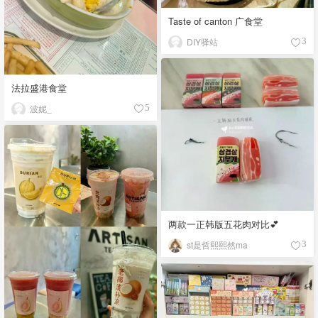
Taste of canton 广食堂
DIY驿站
3
法拉盛港食堂
波妮_
5
两款一正韩版五花肉对比💕
st是哲熙熙然ma
3