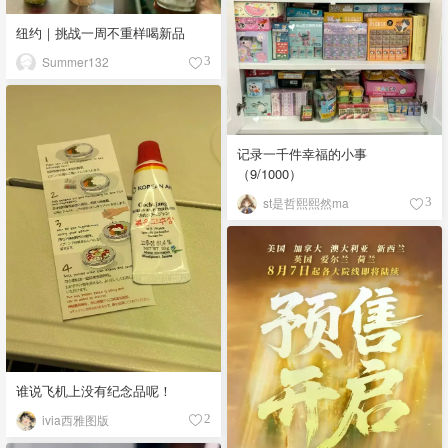
纽约｜挑战一周不重样喝新品
Summer132
3
记录一千件幸福的小事
（9/1000）
st是哲熙熙然ma
3
谁说飞机上没有纪念品呢！
ivia西雅图版
2