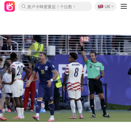
🇬🇧
Prada/Miu 4.8折！
UK
麦卢卡蜂蜜夏促！个位数！
啥？必胜客披萨5折！