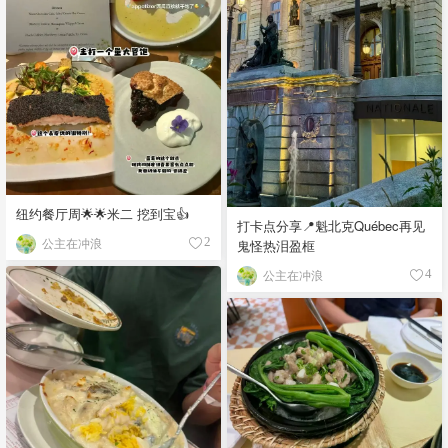
纽约餐厅周🌟🌟米二 挖到宝👍
打卡点分享📍魁北克Québec再见
公主在冲浪
2
鬼怪热泪盈框
公主在冲浪
4