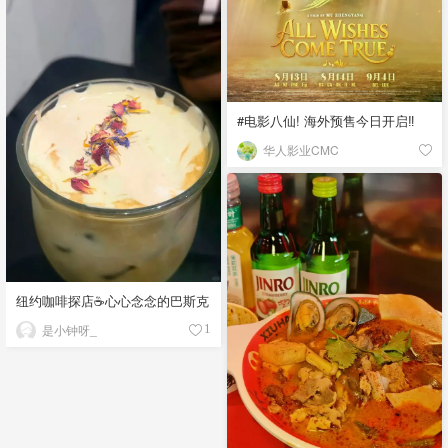
#电影八仙! 海外预售今日开启‼️
华人影业CMC
纽约咖啡探店☕️心心念念的巴斯克
是小钟呀_
1