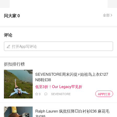
问大家
0
全部
评论
打开App写评论
折扣排行榜
SEVENSTORE周末闪促⚡️始祖鸟上衣£127
NB鞋£38
低至3折！Our Legacy罕见折
3
SEVENSTORE
APP打开
Ralph Lauren 疯批狂降💥白衬衫£36 麻花毛
衣£85