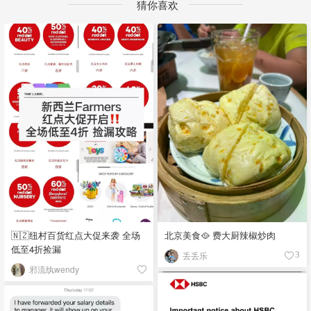
猜你喜欢
🇳🇿纽村百货红点大促来袭 全场
北京美食🥘 费大厨辣椒炒肉
低至4折捡漏
丢丢乐
3
邪流纨wendy