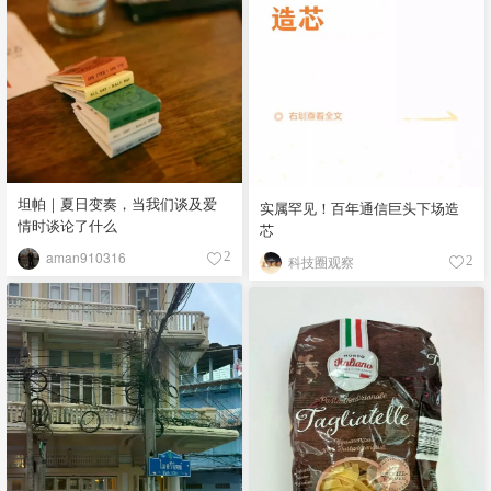
坦帕｜夏日变奏，当我们谈及爱
实属罕见！百年通信巨头下场造
情时谈论了什么
芯
aman910316
2
科技圈观察
2