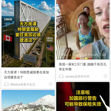
美国一家8口灭门案 婚姻千疮百孔
养女华裔
天方夜谭！特朗普威胁要在美加
vansky温哥华天空
边境建造这个
Westca加拿大生活