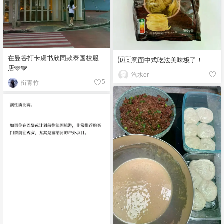
在曼谷打卡虞书欣同款泰国校服
🇩🇪意面中式吃法美味极了！
店🩵🩶
汽水er
衔青竹
5