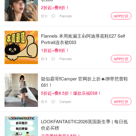
2折起+叠9折！
0
Flannels
APP打开
Flannels 本周捡漏王👍阿迪厚底鞋£27 Self
Portrait连衣裙£63
1折起+叠9折！
3
Flannels
APP打开
疑似霸哥❗️Camper 官网折上折🔥绑带芭蕾鞋
£61！
5折起+叠8.5折！爆款乐福£68！
0
Camper
APP打开
LOOKFANTASTIC2026英国新生季 | 每日低
价必买榜
兰蔻菁纯套装3.8折！