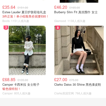
£35.64
£46.20
£151.00
£165.00
Estee Lauder 夏日护肤彩妆礼盒
Burberry Slim Fit 真丝围巾 女士
3件正装！单小棕瓶售价就要£65！
Boots
1151人感兴趣
Glamood
1138人感兴趣
7
8
£68.85
£27.00
£135.00
£75.00
Camper 卡西米拉 女士鞋子
Clarks Daiss 30 Shine 黑色漆皮鞋
银色很特别！
Camper
805人感兴趣
Clarks英国官网
766人感兴趣