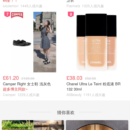
码全！！
卫衣
lululemon
1449人感兴趣
Flannels
1325人感兴趣
7
8
£61.20
£38.03
£120.00
£52.00
Camper Right 女士鞋 浅灰色
Chanel Ultra Le Teint 粉底液 BR
超多博主同款~
132 30ml
Camper
1229人感兴趣
AllBeauty
1191人感兴趣
猜你喜欢