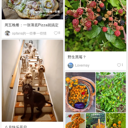
周五晚餐：一张薄底Pizza就搞定
opfans的一些事一些情
8
野生黑莓？
Lovemay
1
八月快乐开启