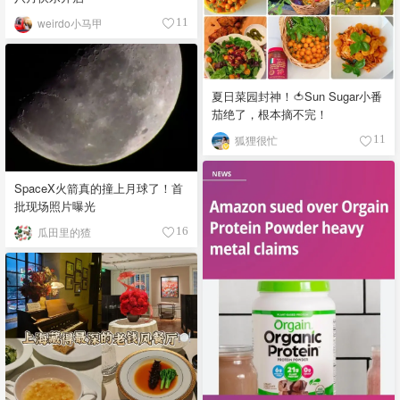
weirdo小马甲
11
夏日菜园封神！🍅Sun Sugar小番
茄绝了，根本摘不完！
狐狸很忙
11
SpaceX火箭真的撞上月球了！首
批现场照片曝光
瓜田里的猹
16