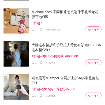
Michael Kors 不同预算怎么选伴手礼🎁老花
腋下包£55
3折起！
5
Michael Kors
APP打开
大牌连衣裙抄底价💥拉夫劳伦衬衫裙£130 CK
连衣裙£29！
1折起+9折！小鞠同款Ganni£88
5
Frasers
APP打开
疑似霸哥❗️Camper 官网折上折🔥绑带芭蕾鞋
£61！
5折起+叠8.5折！爆款乐福£68！
0
Camper
APP打开