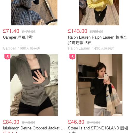
£71.40
£143.00
£120.00
£285.00
Camper 玛丽珍鞋
Ralph Lauren Ralph Lauren 棉质全
拉链连帽卫衣
Camper
1600人感兴趣
Ralph Lauren
1490人感兴趣
5
6
£84.00
£46.80
£118.00
£170.00
lululemon Define Cropped Jacket Nulu 短款夹克
Stone Island STONE ISLAND 圆领