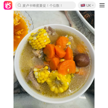
🇬🇧
Prada/Miu 4.8折！
UK
麦卢卡蜂蜜夏促！个位数！
啥？必胜客披萨5折！