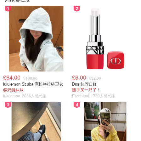
1
2
£64.00
£6.00
£108.00
£32.00
lululemon Scuba 宽松半拉链卫衣
Dior 红管口红
@鸡腿妹妹
随手买一只了！
lululemon
2036人感兴趣
Escentual
1730人感兴趣
3
4