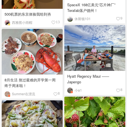
SpaceX 168亿美元“芯片神厂”
Terafab落户德州！
500机票的东京体验我给到夯
休斯顿101
9
西雅图小雨帽
13
Hyatt Regency Maui ——
8月生活 熬过最难的开学第一周
Japengo
终于周末啦！
小a1
8
Summer在漂流
8