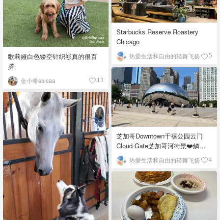
Starbucks Reserve Roastery
Chicago
歌莉娅白色镂空针织衫真的很百
热爱生活和自由的轻舞飞扬
5
搭
金小希ssicaa
13
芝加哥Downtown千禧公园云门
Cloud Gate芝加哥河街景❤️鳞次
栉比的高楼
热爱生活和自由的轻舞飞扬
4