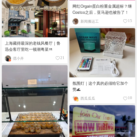
网红Orgain蛋白粉重金属超标？继
Costco之后，亚马逊也被告了！
新闻搬运工
15
上海藏得最深的老钱风餐厅｜鲁
迅会客厅里吃一顿潮粤菜🍴
偲小卉
21
氛围灯｜这个真的必须给它加个
赞🌊
西瓜瓜瓜
10