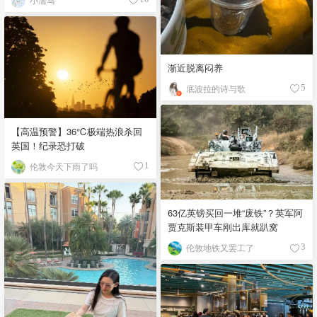
渐近脱离闷养
底波拉的诗与歌
5
【高温预警】36℃极端热浪杀回
英国！纪录恐打破
伦敦今天下雨了吗
1
63亿英镑买回一堆“废铁”？英军阿
贾克斯装甲车刚出库就趴窝
伦敦地铁又罢工了
3