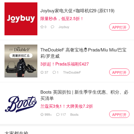
Joybuy家电大促⚡咖啡机£29 (原£119)
限量秒杀，低至2.5折！
0
Joybuy
APP打开
TheDoubleF 高奢宝地🤴Prada/Miu Miu/巴宝
莉/罗意威
3折起！Prada乐福鞋£427
37
1
TheDoubleF
APP打开
Boots 英国折扣 | 新生季学生优惠、积分、必
买清单
兰蔻买3免1！大牌美妆7.2折
999+
117
Boots
APP打开
大家都在抢