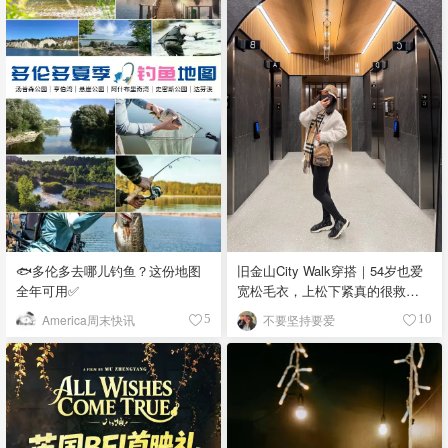
🐟多伦多去哪儿钓鱼？这份地图
旧金山City Walk穿搭｜54岁也爱
全年可用✅
宽松毛衣，上松下紧真的很救比
例
America周末快讯
不要坚持要爱
5
10