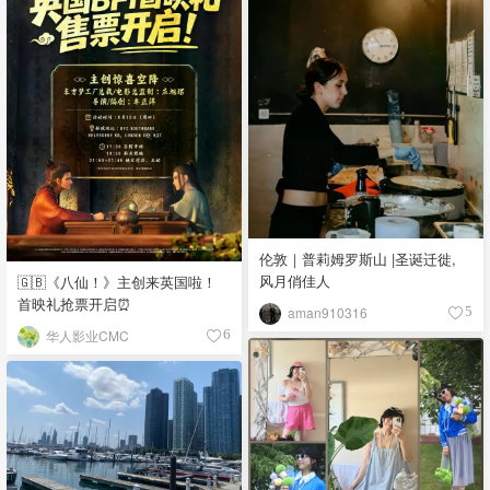
伦敦｜普莉姆罗斯山 |圣诞迁徙,
风月俏佳人
🇬🇧《八仙！》主创来英国啦！
首映礼抢票开启⏰
aman910316
5
华人影业CMC
6