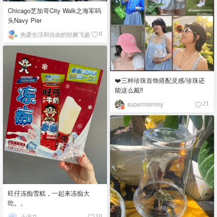
Chicago芝加哥City Walk之海军码
头Navy Pier
热爱生活和自由的轻舞飞扬
8
❤️三种珍珠首饰搭配灵感/珍珠还
能这么戴‼️
supermommy
21
旺仔冻痴雪糕，一起来冻痴大
吃。。
小濡马
10