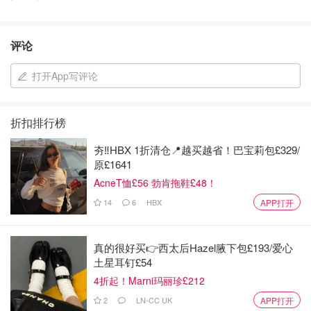
评论
打开App写评论
折扣排行榜
夯‼️HBX 1折清仓📍越买越省！巴宝莉包£329/
原£1641
AcneT恤£56 勃肯拖鞋£48！
14
6
HBX
APP打开
真的很好买👉西太后Hazel腋下包£193/爱心
土星耳钉£54
4折起！Marni玛丽珍£212
2
LN-CC UK
APP打开