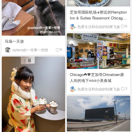
芝加哥国际机场✈️附近的Hampton
Inn & Suites Rosemont Chicago
O'Hare自助早餐
热爱生活和自由的轻舞飞扬
6
马场一天游
opfans的一些事一些情
6
Chicago☘️💖芝加哥Chinatown唐
人街的地下mini小美食城
热爱生活和自由的轻舞飞扬
3