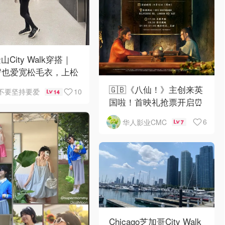
山City Walk穿搭｜
岁也爱宽松毛衣，上松
紧真的很救比例
🇬🇧《八仙！》主创来英
10
不要坚持要爱
14
国啦！首映礼抢票开启⏰
6
华人影业CMC
7
Chicago芝加哥City Walk