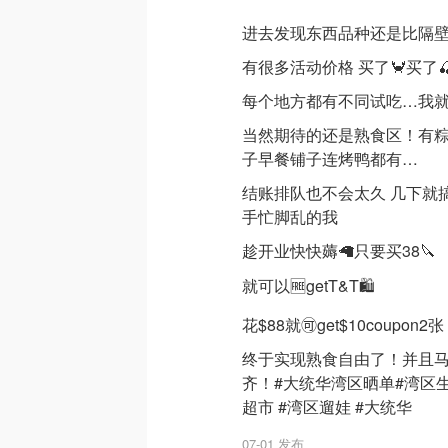
进去发现东西品种还是比隔
有很多活动价格 买了🦀买了
每个地方都有不同试吃…我
当然期待的还是熟食区！有粽
子早餐铺子连烤鸭都有…
结账排队也不会太久 几下就
手忙脚乱的我
趁开业快快薅🦙只要买38🔪
就可以🆓getT&T🛍️
花$88就🉑get$10coupon2张
终于实现熟食自由了！并且
齐！#大统华湾区晒单#湾区生活
超市 #湾区遛娃 #大统华
07-01 发布