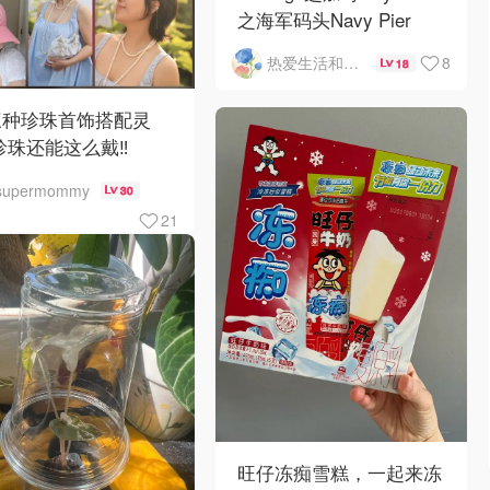
之海军码头Navy Pier
8
热爱生活和自由的轻舞飞扬
18
三种珍珠首饰搭配灵
珍珠还能这么戴‼️
supermommy
30
21
旺仔冻痴雪糕，一起来冻