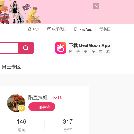
联系我们
英国
登录
下载App
🇺🇸
美国
下载 DealMoon App
体验更多精彩
🇨🇳
中国
男士专区
🇨🇦
加拿大
🇬🇧
英国
🇩🇪
德国
酷盖拽姐_
13
🇫🇷
加关注
法国
🇮🇹
146
317
意大利
笔记
粉丝
🇦🇺
澳洲