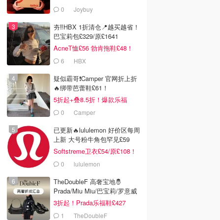
£11
0
Joybuy
夯‼️HBX 1折清仓📍越买越省！
巴宝莉包£329/原£1641
AcneT恤£56 勃肯拖鞋£48！
6
HBX
疑似霸哥❗️Camper 官网折上折
🔥绑带芭蕾鞋£61！
5折起+叠8.5折！爆款乐福
£68！
0
Camper
已更新🔥lululemon 好价区每周
上新 大号粉牛角包罕见£59
Softstreme卫衣£54/原£108！
0
lululemon
TheDoubleF 高奢宝地🤴
Prada/Miu Miu/巴宝莉/罗意威
3折起！Prada乐福鞋£427
1
TheDoubleF