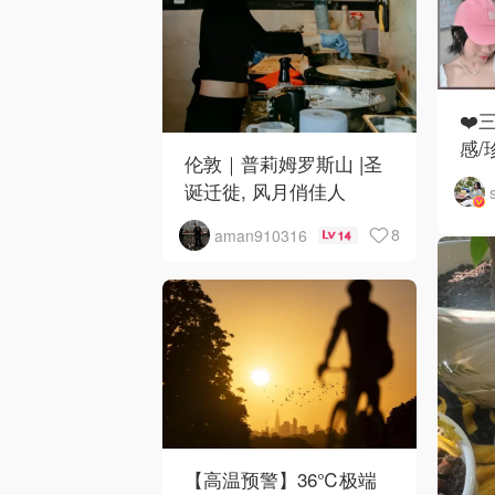
❤️
感/
伦敦｜普莉姆罗斯山 |圣
诞迁徙, 风月俏佳人
8
aman910316
14
【高温预警】36℃极端