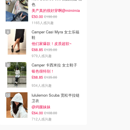
色
美产真的很好穿啊@mimimia
£50.00
£190.00
1165人感兴趣
Camper Casi Myra 女士乐福
鞋
他们家爆款！皮质超软~
£68.85
£135.00
979人感兴趣
Camper 卡西米拉 女士鞋子
银色很特别！
£68.85
£135.00
934人感兴趣
lululemon Scuba 宽松半拉链
卫衣
@鸡腿妹妹
£64.00
£108.00
712人感兴趣