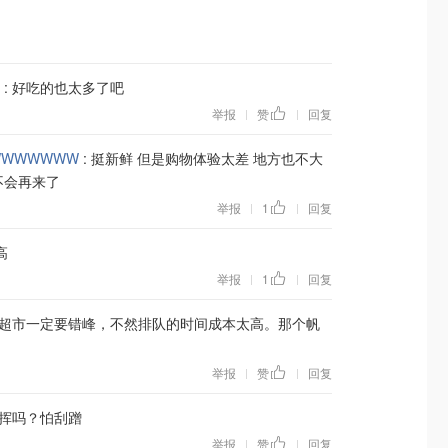
:
好吃的也太多了吧
举报
赞
回复
|
|
WWWWWWW
:
挺新鲜 但是购物体验太差 地方也不大
不会再来了
举报
1
回复
|
|
高
举报
1
回复
|
|
超市一定要错峰，不然排队的时间成本太高。那个帆
举报
赞
回复
|
|
挥吗？怕刮蹭
举报
赞
回复
|
|