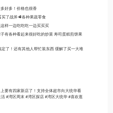
壁多好多！价格也很香
🍒买了战斧🥩各种果蔬零食
就这样一边吃吃吃一边买买买
子有各种看起来很好吃的炒菜 寿司蛋糕煎饼果
搞定了！还有其他人帮忙装东西 缓解了买一大堆
马上要有四家新店了！支持全体超市向大统华看
 #湾区周末 #湾区探店 #湾区大统华 #喜欢逛