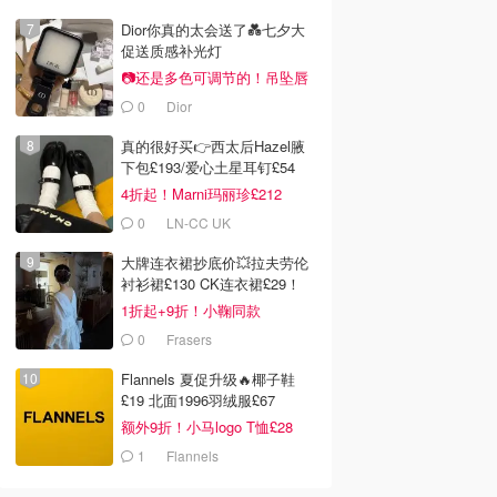
Dior你真的太会送了💑七夕大
促送质感补光灯
📷还是多色可调节的！吊坠唇
蜜£33
0
Dior
真的很好买👉西太后Hazel腋
下包£193/爱心土星耳钉£54
4折起！Marni玛丽珍£212
0
LN-CC UK
大牌连衣裙抄底价💥拉夫劳伦
衬衫裙£130 CK连衣裙£29！
1折起+9折！小鞠同款
Ganni£88
0
Frasers
Flannels 夏促升级🔥椰子鞋
£19 北面1996羽绒服£67
额外9折！小马logo T恤£28
1
Flannels