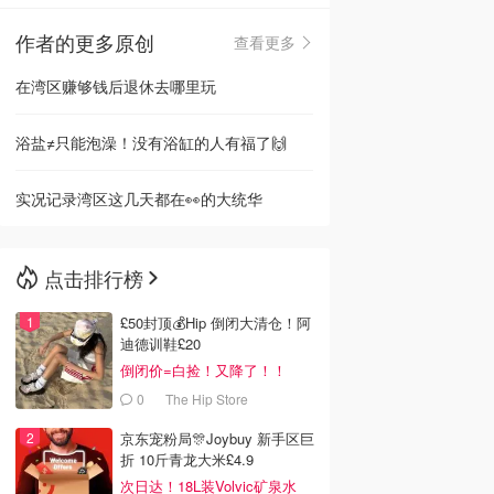
作者的更多原创
查看更多
🇳🇿
新西兰
在湾区赚够钱后退休去哪里玩
浴盐≠只能泡澡！没有浴缸的人有福了🙌
实况记录湾区这几天都在👀的大统华
点击排行榜
£50封顶💰Hip 倒闭大清仓！阿
迪德训鞋£20
倒闭价=白捡！又降了！！
0
The Hip Store
京东宠粉局🎊Joybuy 新手区巨
折 10斤青龙大米£4.9
次日达！18L装Volvic矿泉水