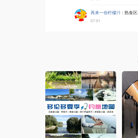
再来一份柠檬汁
:
熟食区
07-01