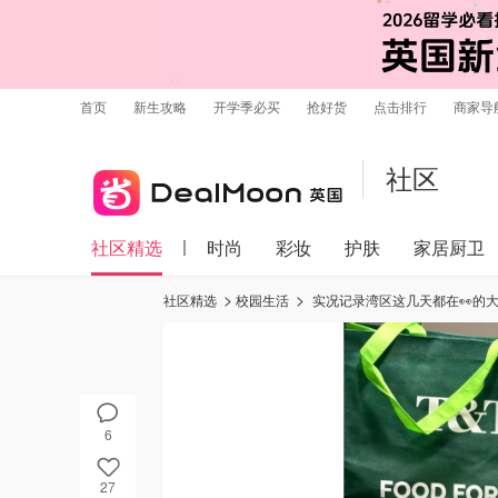
首页
新生攻略
开学季必买
抢好货
点击排行
商家导
社区
社区精选
时尚
彩妆
护肤
家居厨卫
社区精选
校园生活
实况记录湾区这几天都在👀的
6
27