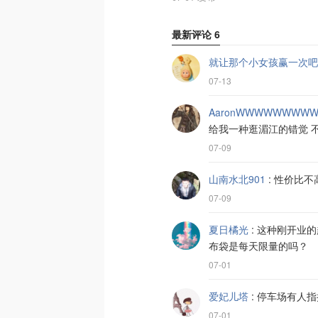
最新评论
6
就让那个小女孩赢一次吧
07-13
AaronWWWWWWWW
给我一种逛湄江的错觉 
07-09
山南水北901
:
性价比不
07-09
夏日橘光
:
这种刚开业的
布袋是每天限量的吗？
07-01
爱妃儿塔
:
停车场有人指
07-01