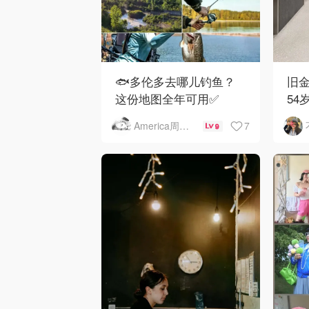
🐟多伦多去哪儿钓鱼？
旧金
这份地图全年可用✅
54
下
7
America周末快讯
9