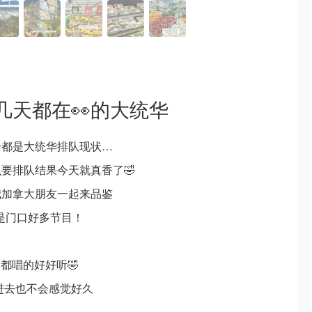
几天都在👀的大统华
全都是大统华排队现状…
要排队结果今天就真香了🤣
我加拿大朋友一起来品鉴
但是门口好多节目！
大家都唱的好好听🤣
进去也不会感觉好久