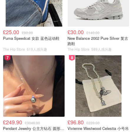
£25.00
£30.00
£90.00
£140.00
Puma Speedcat 女款 蓝色运动鞋
New Balance 2002 Pure Silver 复古
跑鞋
The Hip Store
619人感兴趣
The Hip Store
589人感兴趣
7
8
£249.90
£96.80
£3046.90
£220.00
Pendant Jewelry 公主方钻石 圆形大溪地珍珠吊坠 11-12mm
Vivienne Westwood Celestia 小号吊