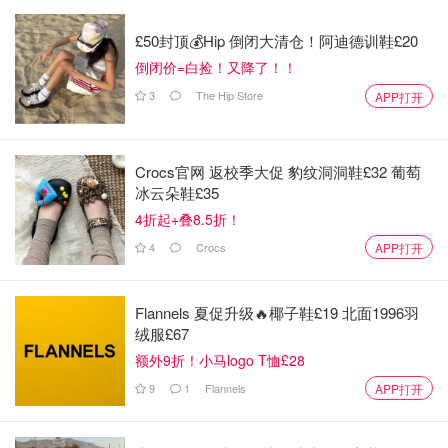
£50封顶💰Hip 倒闭大清仓！阿迪德训鞋£20
倒闭价=白捡！又降了！！
3
The Hip Store
APP打开
Crocs官网 返校季大促 豹纹洞洞鞋£32 葡萄
冰云朵鞋£35
4折起+叠8.5折！
4
Crocs
APP打开
Flannels 夏促升级🔥椰子鞋£19 北面1996羽
绒服£67
额外9折！小马logo T恤£28
9
1
Flannels
APP打开