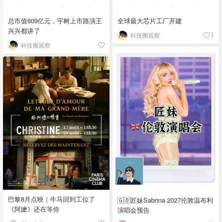
总市值609亿元，宇树上市路演王
全球最大芯片工厂开建
兴兴都讲了
科技圈观察
1
科技圈观察
巴黎8月点映｜牛马回到工位了
🇬🇧匠妹Sabrina·2027伦敦温布利
《阿嬷》还在等你
演唱会预告