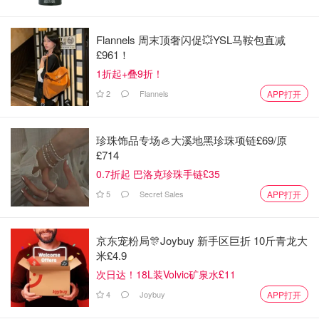
Flannels 周末顶奢闪促💥YSL马鞍包直减
£961！
1折起+叠9折！
2
Flannels
APP打开
珍珠饰品专场🦪大溪地黑珍珠项链£69/原
£714
0.7折起 巴洛克珍珠手链£35
5
Secret Sales
APP打开
京东宠粉局🎊Joybuy 新手区巨折 10斤青龙大
米£4.9
次日达！18L装Volvic矿泉水£11
4
Joybuy
APP打开