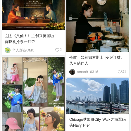
🇬🇧《八仙！》主创来英国啦！
首映礼抢票开启⏰
华人影业CMC
6
伦敦｜普莉姆罗斯山 |圣诞迁徙,
风月俏佳人
aman910316
21
Chicago芝加哥City Walk之海军码
头Navy Pier