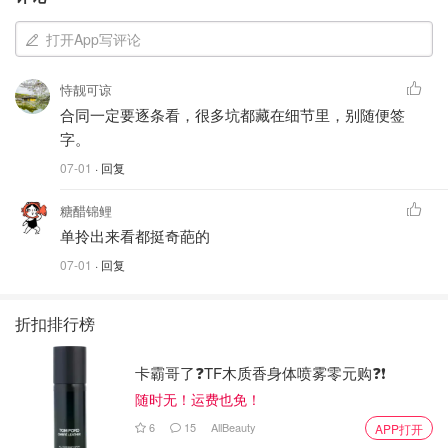
打开App写评论
恃靓可谅
合同一定要逐条看，很多坑都藏在细节里，别随便签
字。
07-01
· 回复
糖醋锦鲤
单拎出来看都挺奇葩的
07-01
· 回复
折扣排行榜
卡霸哥了❓TF木质香身体喷雾零元购❓❗
随时无！运费也免！
6
15
AllBeauty
APP打开