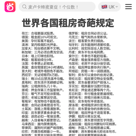
🇬🇧
Prada/Miu 4.8折！
UK
麦卢卡蜂蜜夏促！个位数！
啥？必胜客披萨5折！