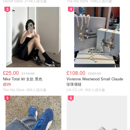
Secret Sales
2148人感兴趣
The Hip Store
1085人感兴趣
3
4
£25.00
£108.00
£110.00
£225.00
Nike Total 90 女款 黑色
Vivienne Westwood Small Claude
@29
珍珠项链
The Hip Store
666人感兴趣
LN-CC UK
662人感兴趣
5
6