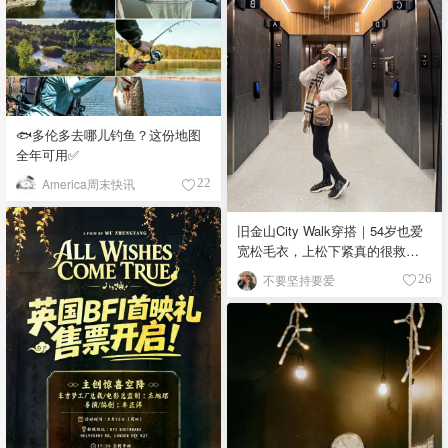
🐟多伦多去哪儿钓鱼？这份地图
全年可用✅
America周末快讯
22
旧金山City Walk穿搭｜54岁也爱
宽松毛衣，上松下紧真的很救比
例
不要坚持要爱
26