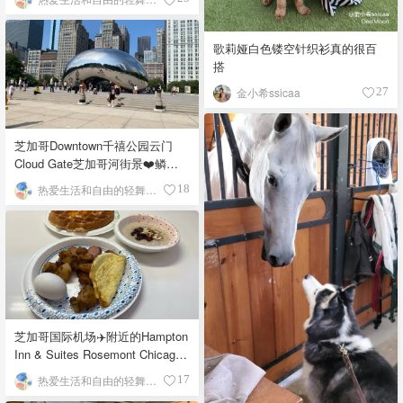
歌莉娅白色镂空针织衫真的很百
搭
金小希ssicaa
27
芝加哥Downtown千禧公园云门
Cloud Gate芝加哥河街景❤️鳞次
栉比的高楼
热爱生活和自由的轻舞飞扬
18
芝加哥国际机场✈️附近的Hampton
Inn & Suites Rosemont Chicago
O'Hare自助早餐
热爱生活和自由的轻舞飞扬
17