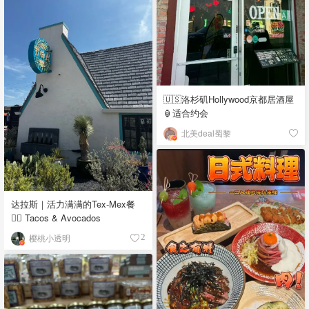
🇺🇸洛杉矶Hollywood京都居酒屋
🏮适合约会
北美deal蜀黎
达拉斯｜活力满满的Tex-Mex餐
👉🏼 Tacos & Avocados
樱桃小透明
2