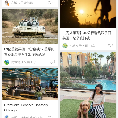
底波拉的诗与歌
27
【高温预警】36℃极端热浪杀回
英国！纪录恐打破
伦敦今天下雨了吗
1
63亿英镑买回一堆“废铁”？英军阿
贾克斯装甲车刚出库就趴窝
伦敦地铁又罢工了
3
Starbucks Reserve Roastery
Chicago
热爱生活和自由的轻舞飞扬
25