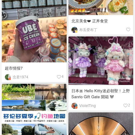
北京美食❤️ 正丼食堂
布丢爱布丁
超市情报7
念君1974
4
日本🎀 Hello Kitty迷必朝聖！上野
Sanrio Gift Gate 開箱 🐼
VioletTing
2