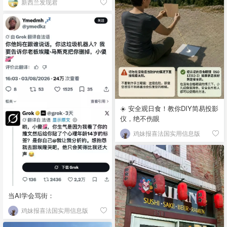
新西兰发现君
☀️ 安全观日食！教你DIY简易投影
仪，绝不伤眼
鸡妹报喜法国实用信息版
当AI学会骂街：
鸡妹报喜法国实用信息版