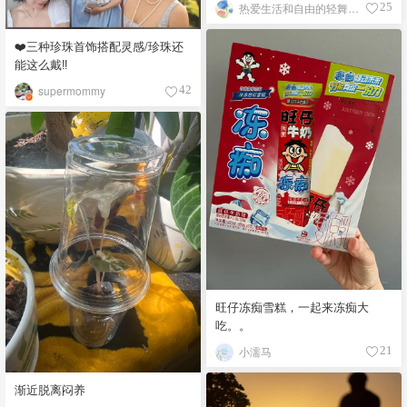
热爱生活和自由的轻舞飞扬
25
❤️三种珍珠首饰搭配灵感/珍珠还
能这么戴‼️
supermommy
42
旺仔冻痴雪糕，一起来冻痴大
吃。。
小濡马
21
渐近脱离闷养