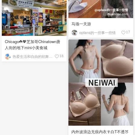
马场一天游
opfans的一些事一些情
17
Chicago☘️💖芝加哥Chinatown唐
人街的地下mini小美食城
热爱生活和自由的轻舞飞扬
18
内外波浪边无痕内衣👙白T不透🍑