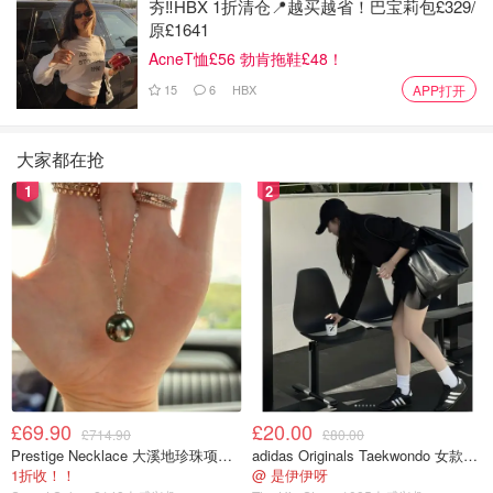
夯‼️HBX 1折清仓📍越买越省！巴宝莉包£329/
原£1641
AcneT恤£56 勃肯拖鞋£48！
15
6
HBX
APP打开
大家都在抢
1
2
£69.90
£20.00
£714.90
£80.00
Prestige Necklace 大溪地珍珠项链 10-11mm
adidas Originals Taekwondo 女款黑色运动鞋
1折收！！
@ 是伊伊呀