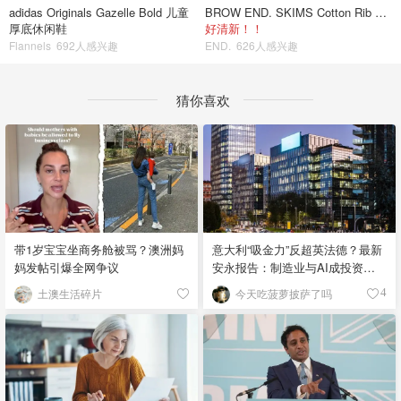
adidas Originals Gazelle Bold 儿童
BROW END. SKIMS Cotton Rib 长款背心连衣裙 薄荷绿
厚底休闲鞋
好清新！！
Flannels
692人感兴趣
END.
626人感兴趣
猜你喜欢
带1岁宝宝坐商务舱被骂？澳洲妈
意大利“吸金力”反超英法德？最新
妈发帖引爆全网争议
安永报告：制造业与AI成投资新
宠！
土澳生活碎片
今天吃菠萝披萨了吗
4