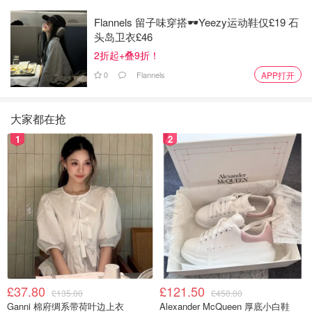
Flannels 留子味穿搭🕶️Yeezy运动鞋仅£19 石
头岛卫衣£46
2折起+叠9折！
0
Flannels
APP打开
大家都在抢
1
2
£37.80
£121.50
£135.00
£450.00
Ganni 棉府绸系带荷叶边上衣
Alexander McQueen 厚底小白鞋