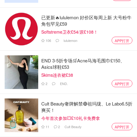
已更新🔥lululemon 好价区每周上新 大号粉牛
角包罕见£59
Softstreme卫衣£54/原£108！
106
lululemon
APP打开
END 3-5折专场🛒Acne马海毛围巾£150、
Asics球鞋£53
Skims连衣裙£38
2
END.
APP打开
Cult Beauty奢牌解禁🔴祖玛珑、Le Labo6.5折
爽买！
今年首次参加💥£10礼卡免费拿
11
2
Cult Beauty
APP打开