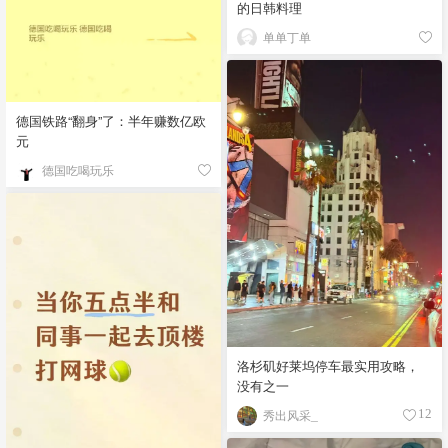
的日韩料理
单单丁单
德国铁路“翻身”了：半年赚数亿欧
元
德国吃喝玩乐
洛杉矶好莱坞停车最实用攻略，
没有之一
秀出风采_
12