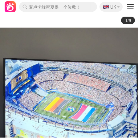
🇬🇧
Prada/Miu 4.8折！
UK
麦卢卡蜂蜜夏促！个位数！
啥？必胜客披萨5折！
2/9