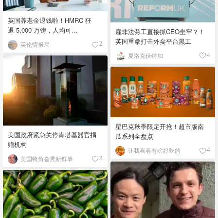
英国养老金退钱啦！HMRC 狂
退 5,000 万镑，人均可
雇非法劳工直接抓CEO坐牢？！
领 £4,000！
英国重拳打击外卖平台黑工
英伦情报局
2
夏洛克伏特加
4
星巴克秋季限定开抢！超市版南
美国政府紧急关停肯塔基器官捐
瓜系列全盘点
赠机构
让我看看有啥好吃的
4
美国犄角旮旯新鲜事
3