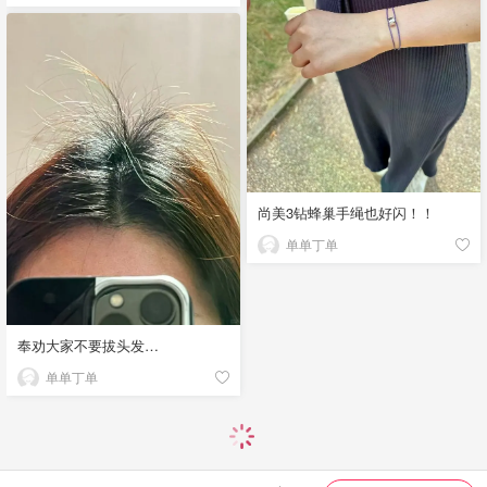
尚美3钻蜂巢手绳也好闪！！
单单丁单
奉劝大家不要拔头发…
单单丁单