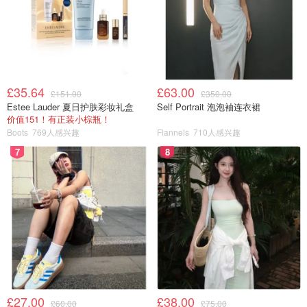
£35.64
£63.00
£151.00
£350.00
Estee Lauder 夏日护肤彩妆礼盒
Self Portrait 泡泡袖连衣裙
价值151！有正装小棕瓶！
Boots
769人感兴趣
Flannels
710人感兴趣
7
8
£27.00
£38.00
£60.00
£75.00