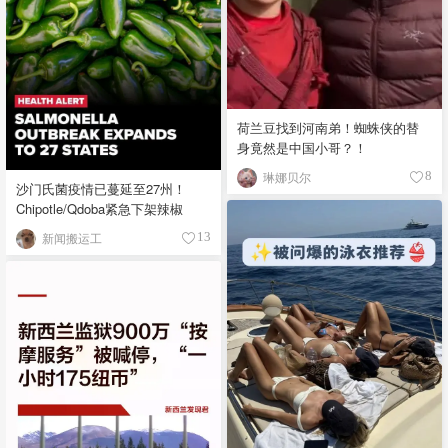
荷兰豆找到河南弟！蜘蛛侠的替
身竟然是中国小哥？！
琳娜贝尔
8
沙门氏菌疫情已蔓延至27州！
Chipotle/Qdoba紧急下架辣椒
新闻搬运工
13