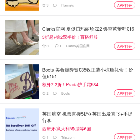
3
Flannels
APP打开
Clarks官网 夏促💥玛丽珍£22 镂空芭蕾鞋£16
3折起+第2双半价！百搭舒服！
30
1
Clarks英国官网
APP打开
Boots 美妆爆降🚨£35收正装小棕瓶礼盒！价
值£151
额外7.2折！Prada护手霜£34
2
Boots
APP打开
英国航空 机票直接5折✈️英国出发直飞+手提
行李
西班牙/意大利/希腊等6国
1
Trip.com
APP打开