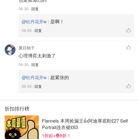
06-30
· 回复
:
是啊！
@牡丹花开w
06-30
· 回复
夏目柚子
心理博弈太刺激了
06-30
· 回复
:
超紧张的
@牡丹花开w
06-30
· 回复
折扣排行榜
Flannels 本周捡漏王👍阿迪厚底鞋£27 Self
Portrait连衣裙£63
1折起+叠9折！