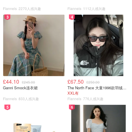
Flannels
2270人感兴趣
Flannels
1112人感兴趣
3
4
£44.10
£67.50
£245.00
£250.00
Ganni Smock连衣裙
The North Face 大童1996款羽绒夹克
XXL有
Flannels
833人感兴趣
Flannels
776人感兴趣
5
6