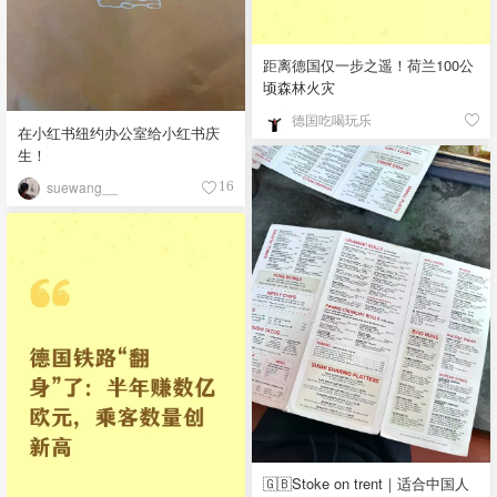
距离德国仅一步之遥！荷兰100公
顷森林火灾
德国吃喝玩乐
在小红书纽约办公室给小红书庆
生！
suewang__
16
🇬🇧Stoke on trent｜适合中国人