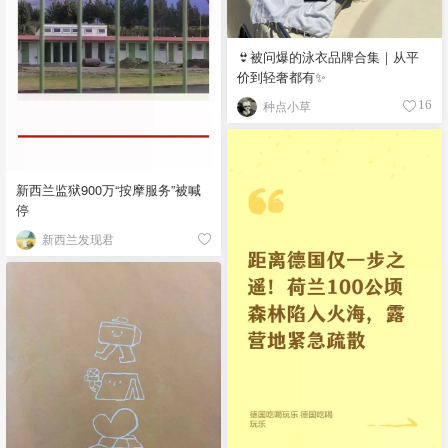
👙被问爆的泳衣品牌合集｜从平
价到轻奢都有✨
种点小草
16
新西兰监狱900万“按摩服务”被喊
停
新西兰发现君