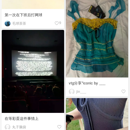
第一次在下班后打网球
毛球茶茶
9
vtg分享*iconic by ___
jin___
在等彩蛋这件事情上
丸子脑袋