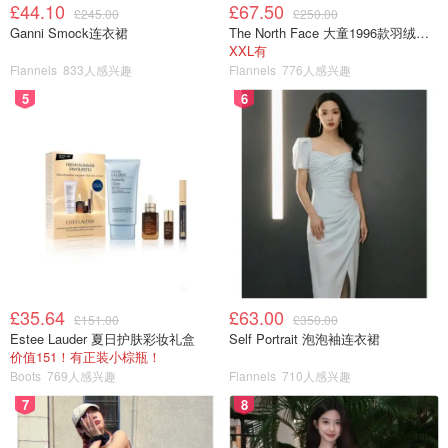
£44.10
£67.50
£245.00
£250.00
Ganni Smock连衣裙
The North Face 大童1996款羽绒夹克
XXL有
Flannels
833人感兴趣
Flannels
776人感兴趣
5
6
£35.64
£63.00
£151.00
£350.00
Estee Lauder 夏日护肤彩妆礼盒
Self Portrait 泡泡袖连衣裙
价值151！有正装小棕瓶！
Boots
769人感兴趣
Flannels
710人感兴趣
7
8