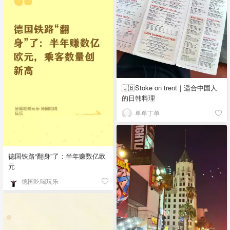
🇬🇧Stoke on trent｜适合中国人
的日韩料理
单单丁单
德国铁路“翻身”了：半年赚数亿欧
元
德国吃喝玩乐