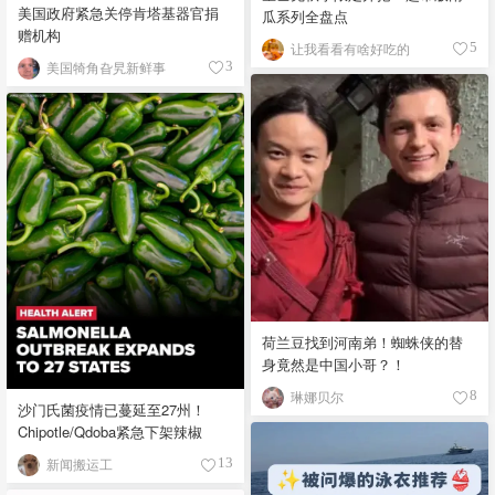
美国政府紧急关停肯塔基器官捐
瓜系列全盘点
赠机构
让我看看有啥好吃的
5
美国犄角旮旯新鲜事
3
荷兰豆找到河南弟！蜘蛛侠的替
身竟然是中国小哥？！
琳娜贝尔
8
沙门氏菌疫情已蔓延至27州！
Chipotle/Qdoba紧急下架辣椒
新闻搬运工
13