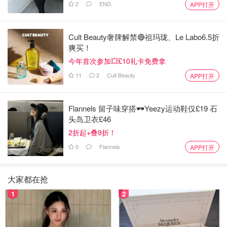
2
END.
APP打开
Cult Beauty奢牌解禁🔴祖玛珑、Le Labo6.5折
爽买！
今年首次参加💥£10礼卡免费拿
11
2
Cult Beauty
APP打开
Flannels 留子味穿搭🕶️Yeezy运动鞋仅£19 石
头岛卫衣£46
2折起+叠9折！
0
Flannels
APP打开
大家都在抢
1
2