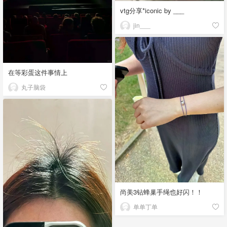
vtg分享*iconic by ___
jin___
在等彩蛋这件事情上
丸子脑袋
尚美3钻蜂巢手绳也好闪！！
单单丁单