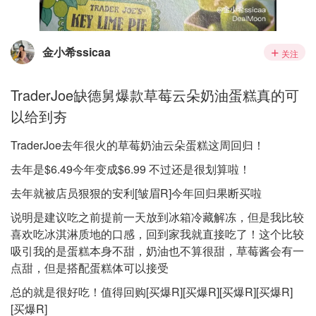
金小希ssicaa
关注
TraderJoe缺德舅爆款草莓云朵奶油蛋糕真的可
以给到夯
TraderJoe去年很火的草莓奶油云朵蛋糕这周回归！
去年是$6.49今年变成$6.99 不过还是很划算啦！
去年就被店员狠狠的安利[皱眉R]今年回归果断买啦
说明是建议吃之前提前一天放到冰箱冷藏解冻，但是我比较
喜欢吃冰淇淋质地的口感，回到家我就直接吃了！这个比较
吸引我的是蛋糕本身不甜，奶油也不算很甜，草莓酱会有一
点甜，但是搭配蛋糕体可以接受
总的就是很好吃！值得回购[买爆R][买爆R][买爆R][买爆R]
[买爆R]