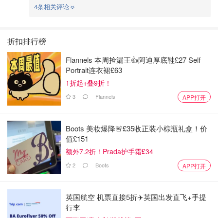
4条相关评论
折扣排行榜
Flannels 本周捡漏王👍阿迪厚底鞋£27 Self
Portrait连衣裙£63
1折起+叠9折！
3
Flannels
APP打开
Boots 美妆爆降🚨£35收正装小棕瓶礼盒！价
值£151
额外7.2折！Prada护手霜£34
2
Boots
APP打开
英国航空 机票直接5折✈️英国出发直飞+手提
行李