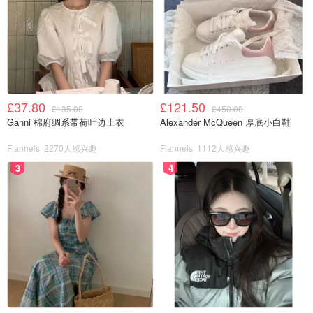
£37.80
£121.50
£135.00
£450.00
Ganni 棉府绸系带荷叶边上衣
Alexander McQueen 厚底小白鞋
Flannels
2270人感兴趣
Flannels
1112人感兴趣
3
4