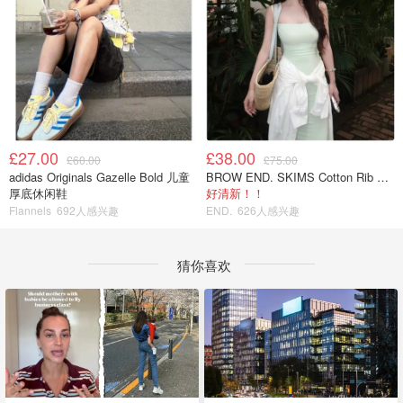
£27.00
£38.00
£60.00
£75.00
adidas Originals Gazelle Bold 儿童
BROW END. SKIMS Cotton Rib 长款背心连衣裙 薄荷绿
厚底休闲鞋
好清新！！
Flannels
692人感兴趣
END.
626人感兴趣
猜你喜欢