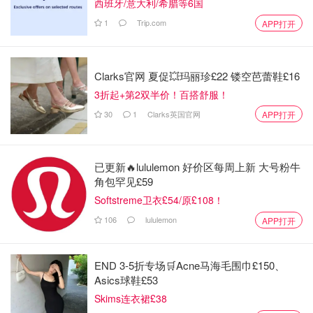
西班牙/意大利/希腊等6国
1
Trip.com
APP打开
Clarks官网 夏促💥玛丽珍£22 镂空芭蕾鞋£16
3折起+第2双半价！百搭舒服！
30
1
Clarks英国官网
APP打开
已更新🔥lululemon 好价区每周上新 大号粉牛
角包罕见£59
Softstreme卫衣£54/原£108！
106
lululemon
APP打开
END 3-5折专场🛒Acne马海毛围巾£150、
Asics球鞋£53
Skims连衣裙£38