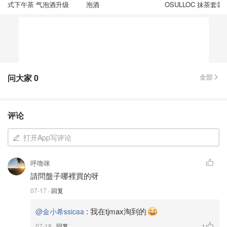
式下午茶 气泡酒升级
泡酒
OSULLOC 抹茶套装
问大家
0
全部
评论
打开App写评论
呼噜咪
請問盤子哪裡買的呀
07-17
· 回复
:
我在tjmax淘到的
@金小希ssicaa
07-18
· 回复
1