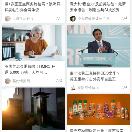
带1岁宝宝坐商务舱被骂？澳洲妈
意大利“吸金力”反超英法德？最新
妈发帖引爆全网争议
安永报告：制造业与AI成投资新
宠！
土澳生活碎片
今天吃菠萝披萨了吗
1
4
英国养老金退钱啦！HMRC 狂
退 5,000 万镑，人均可
雇非法劳工直接抓CEO坐牢？！
领 £4,000！
英国重拳打击外卖平台黑工
英伦情报局
2
夏洛克伏特加
4
星巴克秋季限定开抢！超市版南