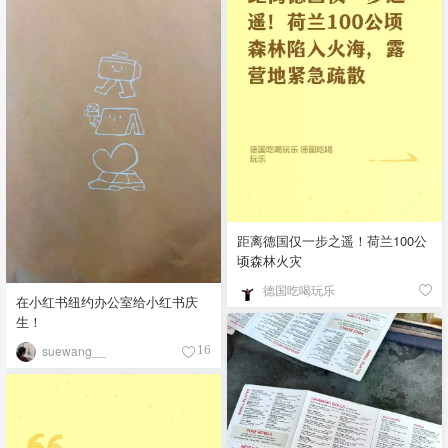
距离德国仅一步之遥！荷兰100公
顷森林火灾
德国吃喝玩乐
在小红书纽约办公室给小红书庆
生！
suewang__
16