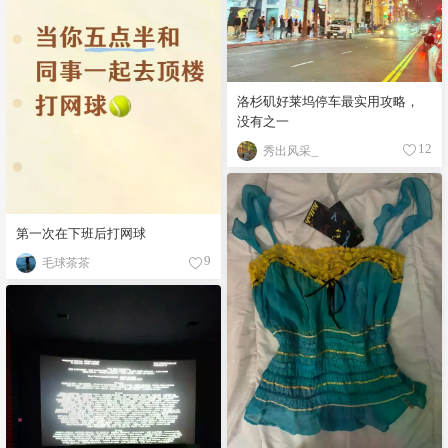
洛杉矶好莱坞停车最实用攻略，
没有之一
秀出风采_
12
第一次在下班后打网球
毛球茶茶
9