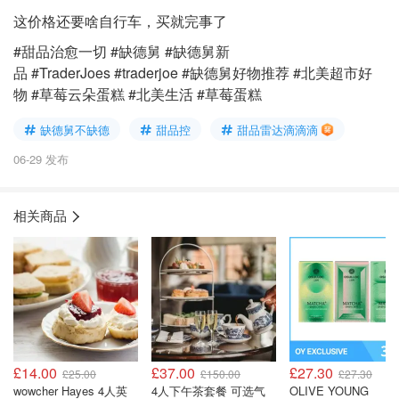
这价格还要啥自行车，买就完事了
#甜品治愈一切 #缺德舅 #缺德舅新
品 #TraderJoes #traderjoe #缺德舅好物推荐 #北美超市好
物 #草莓云朵蛋糕 #北美生活 #草莓蛋糕
缺德舅不缺德
甜品控
甜品雷达滴滴滴
06-29 发布
相关商品
£14.00
£37.00
£27.30
£25.00
£150.00
£27.30
wowcher Hayes 4人英
4人下午茶套餐 可选气
OLIVE YOUNG