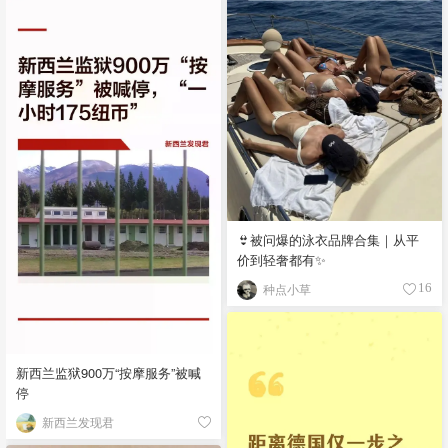
👙被问爆的泳衣品牌合集｜从平
价到轻奢都有✨
种点小草
16
新西兰监狱900万“按摩服务”被喊
停
新西兰发现君