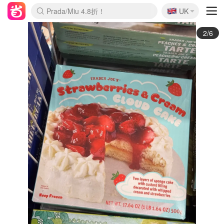
🇬🇧
Prada/Miu 4.8折！
UK
麦卢卡蜂蜜夏促！个位数！
啥？必胜客披萨5折！
3/6