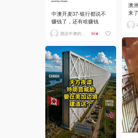
澳洲
来了
中澳开麦37-银行都说不
赚钱了，还有啥赚钱
溜达中澳的王公子
8