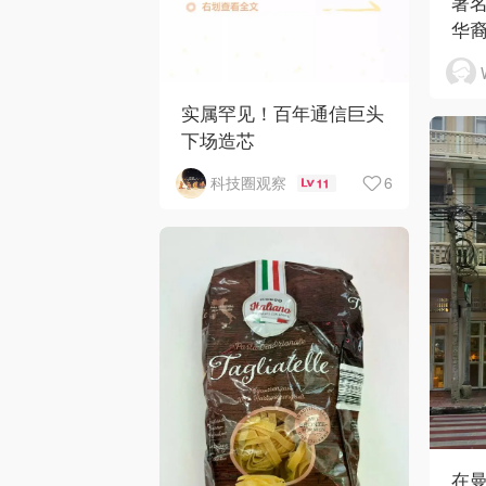
著
华
实属罕见！百年通信巨头
下场造芯
6
科技圈观察
11
在