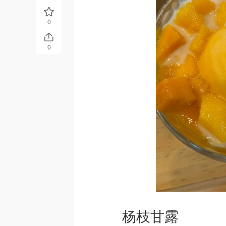
0
0
杨枝甘露