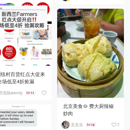
🇿纽村百货红点大促来
全场低至4折捡漏
邪流纨wendy
11
北京美食🥘 费大厨辣椒
炒肉
7
丢丢乐
13