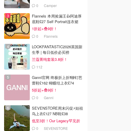
£68！
0
Camper
Flannels 本周捡漏王👍阿迪厚
底鞋£27 Self Portrait连衣裙
£63
1折起+叠9折！
0
Flannels
LOOKFANTASTIC2026英国新
生季 | 每日低价必买榜
兰蔻菁纯套装3.8折！
112
LOOKFANTASTIC.COM
Ganni官网 终极折上折❗️铆钉芭
蕾鞋£162 蝴蝶结上衣£74
5折起+叠9折！
0
Ganni
SEVENSTORE周末闪促⚡️始祖
鸟上衣£127 NB鞋£38
低至3折！Our Legacy罕见折
0
SEVENSTORE