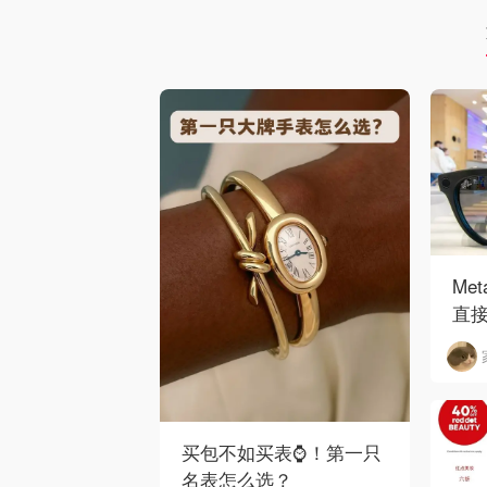
Me
直接
买包不如买表⌚️！第一只
名表怎么选？