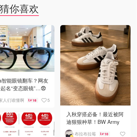
猜你喜欢
ta智能眼镜翻车？网友
起名“变态眼镜”…😨
5
家人们谁懂啊
16
入秋穿搭必备！最近被阿
迪狠狠种草！BW Army
和 Sambae 值得拥有！
布拉布拉莓
10