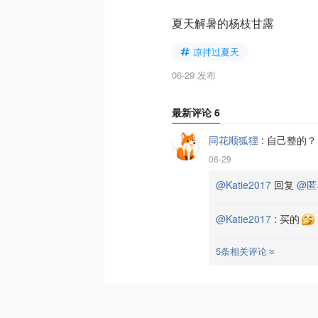
夏天解暑的杨枝甘露
凉拌过夏天
06-29 发布
最新评论
6
同花顺狐狸
:
自己整的？
06-29
@Katie2017
回复
@匿
@Katie2017
:
买的
5条相关评论