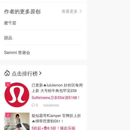
作者的更多原创
查看更多
🇳🇿
新西兰
蜜千层
甜品
Sammi 答谢会
点击排行榜
已更新🔥lululemon 好价区每周
上新 大号粉牛角包罕见£59
Softstreme卫衣£54/原£108！
0
lululemon
疑似霸哥❗️Camper 官网折上折
🔥绑带芭蕾鞋£61！
5折起+叠8.5折！爆款乐福