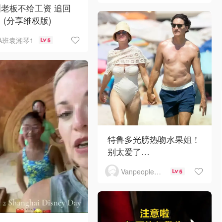
老板不给工资 追回
 (分享维权版)
A班袁湘琴1
5
特鲁多光膀热吻水果姐！
别太爱了…
Vanpeople人在温哥华
5