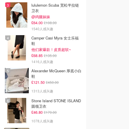
lululemon Scuba 宽松半拉链
卫衣
@鸡腿妹妹
£64.00
£108.00
1540人感兴趣
Camper Casi Myra 女士乐福
鞋
他们家爆款！皮质超软~
£68.85
£135.00
1416人感兴趣
Alexander McQueen 厚底小白
鞋
£121.50
£450.00
1313人感兴趣
Stone Island STONE ISLAND
圆领卫衣
£46.80
£170.00
1078人感兴趣