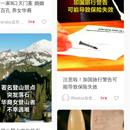
一家8口灭门案 婚姻
百孔 养女华裔
vansky温哥华天空
8
注意啦！加国旅行警告可
能导致保险失效
Westca加拿大生活
9