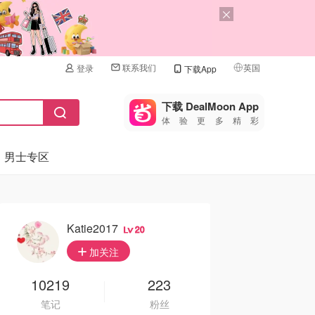
联系我们
英国
登录
下载App
🇺🇸
美国
下载 DealMoon App
体验更多精彩
🇨🇳
中国
男士专区
🇨🇦
加拿大
🇬🇧
英国
🇩🇪
德国
Katie2017
20
🇫🇷
加关注
法国
🇮🇹
10219
223
意大利
笔记
粉丝
🇦🇺
澳洲