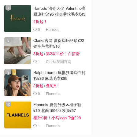
Harrods 清仓大促 Valentino高
跟凉鞋£495 拉夫劳伦毛衣£43
4折起！
0
Harrods
Clarks官网 夏促💥玛丽珍£22
镂空芭蕾鞋£16
3折起+第2双半价！百搭舒
服！
1
Clarks英国官网
Ralph Lauren 疯批狂降💥白衬
衫£36 麻花毛衣£85
2折起+叠9折！
0
Flannels
Flannels 夏促升级🔥椰子鞋
£19 北面1996羽绒服£67
额外9折！小马logo T恤£28
1
Flannels