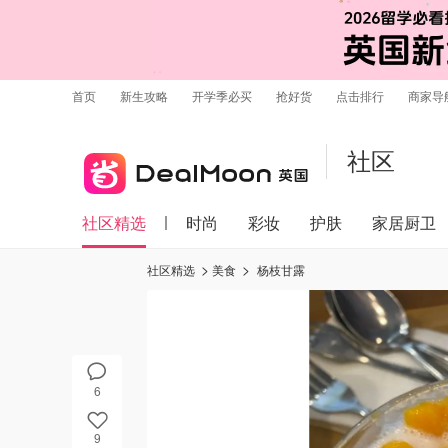
首页
新生攻略
开学季必买
抢好货
点击排行
商家导
社区
社区精选
时尚
彩妆
护肤
家居厨卫
社区精选
美食
杨枝甘露
6
9