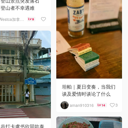
名登山景点突发落石
裔登山者不幸遇难
Westca加拿大生活
9
坦帕｜夏日变奏，当我们
谈及爱情时谈论了什么
3
aman910316
14
曼谷打卡虞书欣同款泰