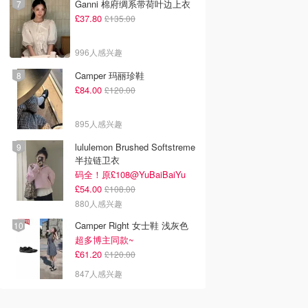
Ganni 棉府绸系带荷叶边上衣
£37.80
£135.00
996人感兴趣
Camper 玛丽珍鞋
£84.00
£120.00
895人感兴趣
lululemon Brushed Softstreme
半拉链卫衣
码全！原£108@YuBaiBaiYu
£54.00
£108.00
880人感兴趣
Camper Right 女士鞋 浅灰色
超多博主同款~
£61.20
£120.00
847人感兴趣