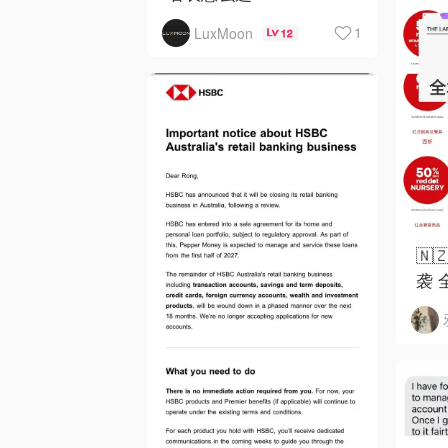
1
LuxMoon
12
🇳
袭 