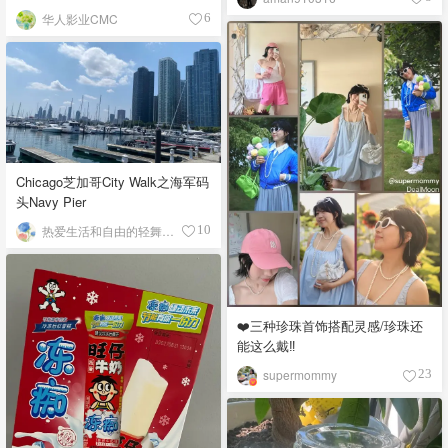
华人影业CMC
6
Chicago芝加哥City Walk之海军码
头Navy Pier
热爱生活和自由的轻舞飞扬
10
❤️三种珍珠首饰搭配灵感/珍珠还
能这么戴‼️
supermommy
23