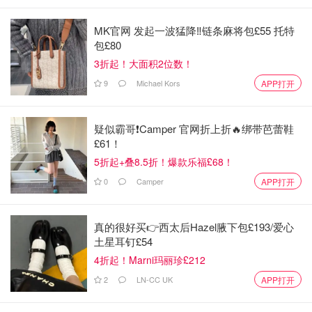
MK官网 发起一波猛降‼️链条麻将包£55 托特
包£80
3折起！大面积2位数！
9
Michael Kors
APP打开
疑似霸哥❗️Camper 官网折上折🔥绑带芭蕾鞋
£61！
5折起+叠8.5折！爆款乐福£68！
0
Camper
APP打开
真的很好买👉西太后Hazel腋下包£193/爱心
土星耳钉£54
4折起！Marni玛丽珍£212
2
LN-CC UK
APP打开