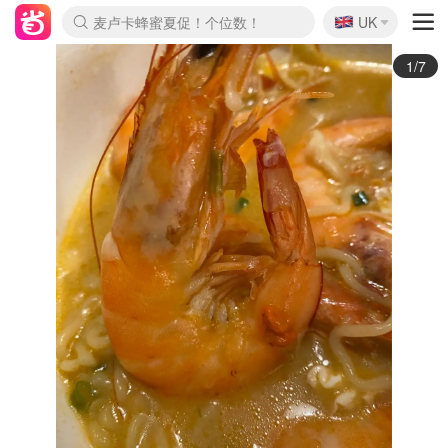
🇬🇧
Prada/Miu 4.8折！
UK
麦卢卡蜂蜜夏促！个位数！
啥？必胜客披萨5折！
2/7