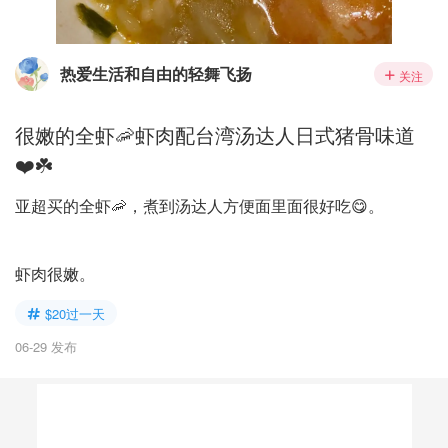
热爱生活和自由的轻舞飞扬
关注
很嫩的全虾🦐虾肉配台湾汤达人日式猪骨味道
❤️☘️
亚超买的全虾🦐，煮到汤达人方便面里面很好吃😋。
虾肉很嫩。
$20过一天
06-29 发布