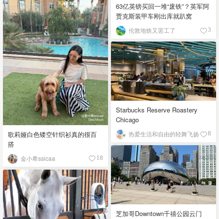
63亿英镑买回一堆“废铁”？英军阿
贾克斯装甲车刚出库就趴窝
伦敦地铁又罢工了
3
Starbucks Reserve Roastery
Chicago
歌莉娅白色镂空针织衫真的很百
热爱生活和自由的轻舞飞扬
8
搭
金小希ssicaa
18
芝加哥Downtown千禧公园云门