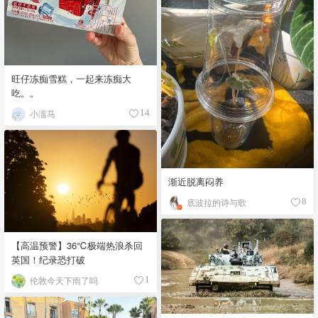
旺仔冻痴雪糕，一起来冻痴大
吃。。
小濡马
14
渐近脱离闷养
底波拉的诗与歌
8
【高温预警】36℃极端热浪杀回
英国！纪录恐打破
伦敦今天下雨了吗
1