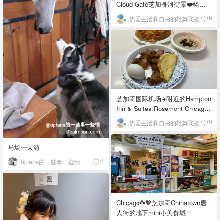
Cloud Gate芝加哥河街景❤️鳞次
栉比的高楼
热爱生活和自由的轻舞飞扬
6
芝加哥国际机场✈️附近的Hampton
Inn & Suites Rosemont Chicago
O'Hare自助早餐
热爱生活和自由的轻舞飞扬
9
马场一天游
opfans的一些事一些情
8
Chicago☘️💖芝加哥Chinatown唐
人街的地下mini小美食城