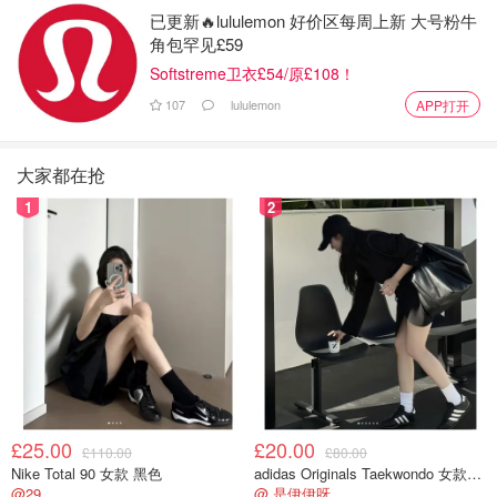
已更新🔥lululemon 好价区每周上新 大号粉牛
角包罕见£59
Softstreme卫衣£54/原£108！
107
lululemon
APP打开
大家都在抢
1
2
£25.00
£20.00
£110.00
£80.00
Nike Total 90 女款 黑色
adidas Originals Taekwondo 女款黑色运动鞋
@29
@ 是伊伊呀