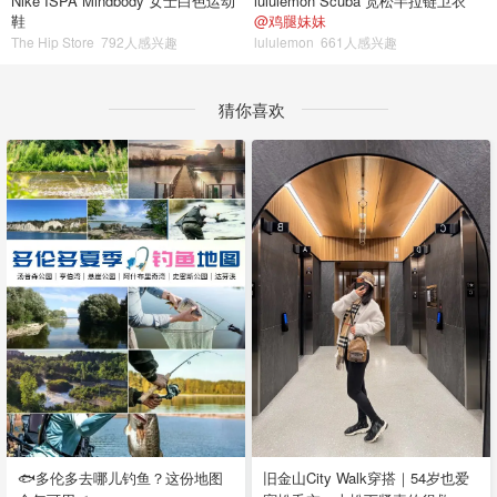
Nike ISPA Mindbody 女士白色运动
lululemon Scuba 宽松半拉链卫衣
鞋
@鸡腿妹妹
The Hip Store
792人感兴趣
lululemon
661人感兴趣
猜你喜欢
🐟多伦多去哪儿钓鱼？这份地图
旧金山City Walk穿搭｜54岁也爱