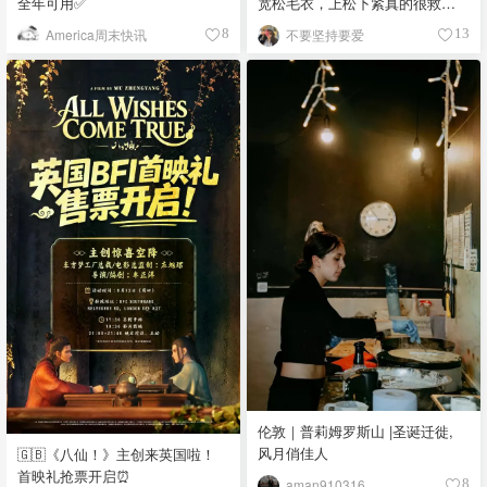
全年可用✅
宽松毛衣，上松下紧真的很救比
例
America周末快讯
不要坚持要爱
8
13
伦敦｜普莉姆罗斯山 |圣诞迁徙,
风月俏佳人
🇬🇧《八仙！》主创来英国啦！
首映礼抢票开启⏰
aman910316
8