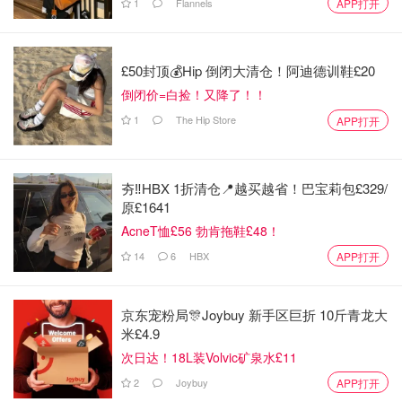
1
Flannels
APP打开
£50封顶💰Hip 倒闭大清仓！阿迪德训鞋£20
倒闭价=白捡！又降了！！
1
The Hip Store
APP打开
夯‼️HBX 1折清仓📍越买越省！巴宝莉包£329/
原£1641
AcneT恤£56 勃肯拖鞋£48！
14
6
HBX
APP打开
京东宠粉局🎊Joybuy 新手区巨折 10斤青龙大
米£4.9
次日达！18L装Volvic矿泉水£11
2
Joybuy
APP打开