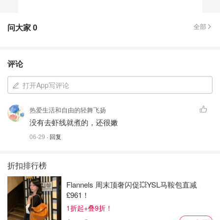
问大家
0
全部
评论
打开App写评论
热爱生活和自由的轻舞飞扬
没有去虾线就煮的，还很嫩
06-29
· 回复
折扣排行榜
Flannels 周末顶奢闪促💥YSL马鞍包直减
£961！
1折起+叠9折！