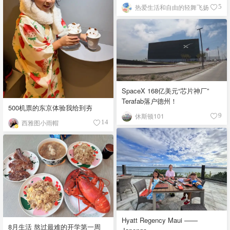
热爱生活和自由的轻舞飞扬
5
SpaceX 168亿美元“芯片神厂”
Terafab落户德州！
500机票的东京体验我给到夯
休斯顿101
9
西雅图小雨帽
14
Hyatt Regency Maui ——
8月生活 熬过最难的开学第一周