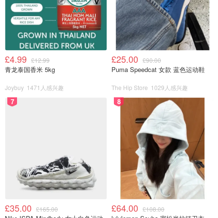
£4.99
£25.00
£12.99
£90.00
青龙泰国香米 5kg
Puma Speedcat 女款 蓝色运动鞋
Joybuy
1471人感兴趣
The Hip Store
1029人感兴趣
7
8
£35.00
£64.00
£165.00
£108.00