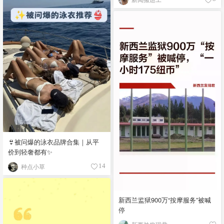
👙被问爆的泳衣品牌合集｜从平
价到轻奢都有✨
种点小草
14
新西兰监狱900万“按摩服务”被喊
停