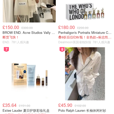
£150.00
£180.00
£300.00
£200.00
BROW END. Acne Studios Vally 刺绣围巾 白色
Penhaligon's Portraits Miniature Collection 香氛套装 5瓶装
断货飞快！
叠9折后仅£36/瓶！全热款+标志性兽首头
END.
781人感兴趣
Dealmoon英国省钱快报
781人感兴趣
7
8
£35.64
£45.90
£151.00
£102.00
Estee Lauder 夏日护肤彩妆礼盒
Polo Ralph Lauren 长袖休闲衬衫