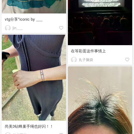
vtg分享*iconic by ___
jin___
在等彩蛋这件事情上
丸子脑袋
尚美3钻蜂巢手绳也好闪！！