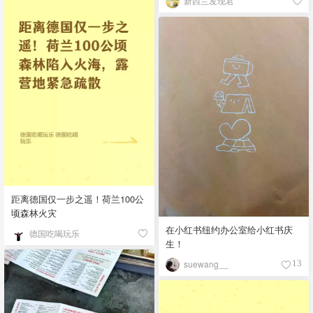
新西兰发现君
距离德国仅一步之遥！荷兰100公
顷森林火灾
在小红书纽约办公室给小红书庆
德国吃喝玩乐
生！
suewang__
13