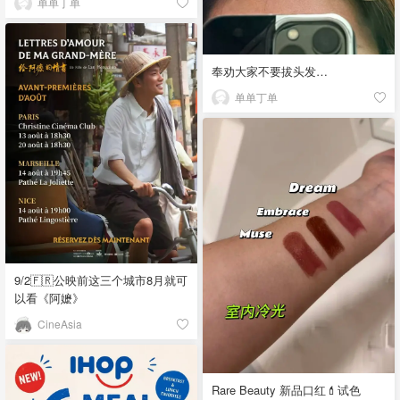
单单丁单
奉劝大家不要拔头发…
单单丁单
9/2🇫🇷公映前这三个城市8月就可
以看《阿嬷》
CineAsia
Rare Beauty 新品口红💄试色