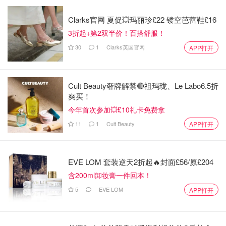
Clarks官网 夏促💥玛丽珍£22 镂空芭蕾鞋£16
3折起+第2双半价！百搭舒服！
30
1
Clarks英国官网
APP打开
Cult Beauty奢牌解禁🔴祖玛珑、Le Labo6.5折
爽买！
今年首次参加💥£10礼卡免费拿
11
1
Cult Beauty
APP打开
EVE LOM 套装逆天2折起🔥封面£56/原£204
含200ml卸妆膏一件回本！
5
EVE LOM
APP打开