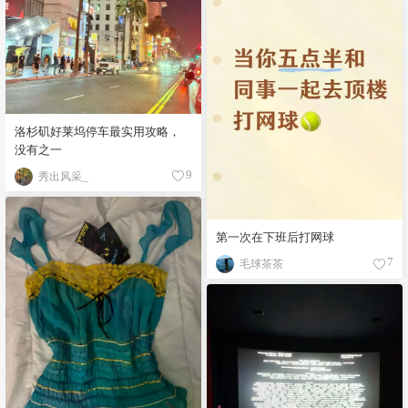
洛杉矶好莱坞停车最实用攻略，
没有之一
秀出风采_
9
第一次在下班后打网球
毛球茶茶
7