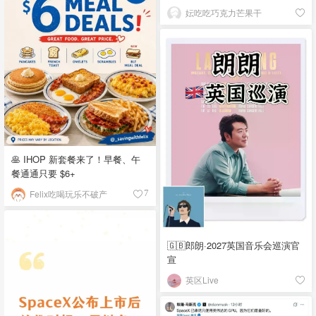
妘吃吃巧克力芒果干
🥞 IHOP 新套餐来了！早餐、午
餐通通只要 $6+
Felix吃喝玩乐不破产
7
🇬🇧郎朗·2027英国音乐会巡演官
宣
英区Live