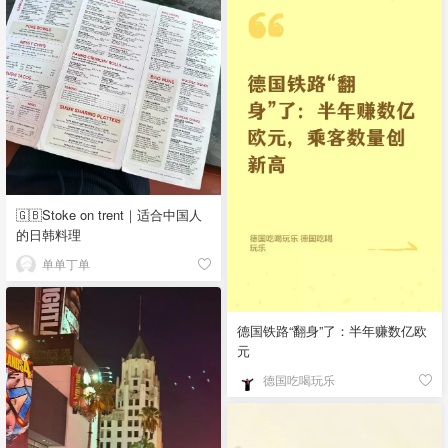
🇬🇧Stoke on trent｜适合中国人
的日韩料理
单单丁单
德国铁路“翻身”了：半年赚数亿欧
元
德国吃喝玩乐