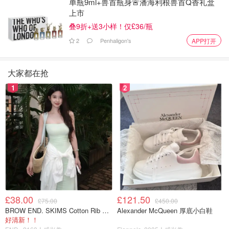
单瓶9ml+兽首瓶身🚨潘海利根兽首Q香礼盒
上市
叠9折+送3小样！仅£36/瓶
2
Penhaligon's
APP打开
大家都在抢
1
2
£38.00
£121.50
£75.00
£450.00
BROW END. SKIMS Cotton Rib 长款背心连衣裙 薄荷绿
Alexander McQueen 厚底小白鞋
好清新！！