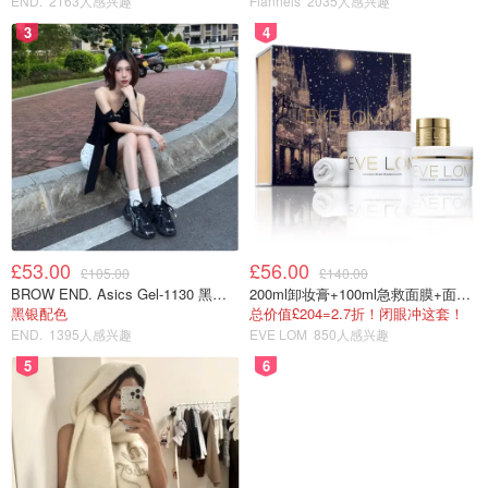
END.
2163人感兴趣
Flannels
2035人感兴趣
3
4
£53.00
£56.00
£105.00
£140.00
BROW END. Asics Gel-1130 黑色运动鞋
200ml卸妆膏+100ml急救面膜+面霜+洁颜布
黑银配色
总价值£204=2.7折！闭眼冲这套！
END.
1395人感兴趣
EVE LOM
850人感兴趣
5
6