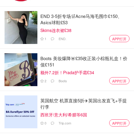
END 3-5折专场🛒Acne马海毛围巾£150、
Asics球鞋£53
Skims连衣裙£38
1
END.
APP打开
Boots 美妆爆降🚨£35收正装小棕瓶礼盒！价
值£151
额外7.2折！Prada护手霜£34
2
Boots
APP打开
英国航空 机票直接5折✈️英国出发直飞+手提
行李
西班牙/意大利/希腊等6国
0
Trip.com
APP打开