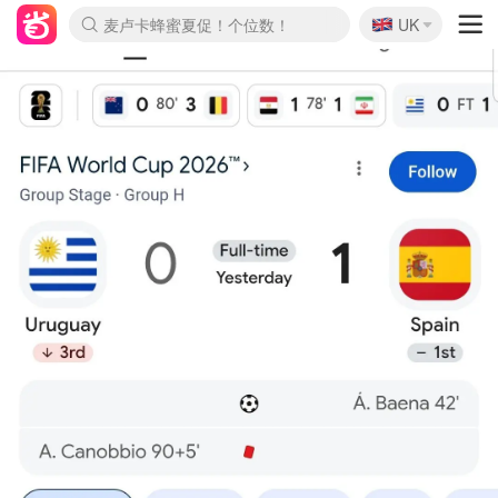
🇬🇧
Prada/Miu 4.8折！
UK
麦卢卡蜂蜜夏促！个位数！
啥？必胜客披萨5折！