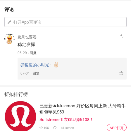
评论
打开App写评论
发呆也要卷
稳定发挥
06-29
· 回复
:
@暖暖的小时光
07-01
· 回复
折扣排行榜
已更新🔥lululemon 好价区每周上新 大号粉牛
角包罕见£59
Softstreme卫衣£54/原£108！
106
lululemon
APP打开