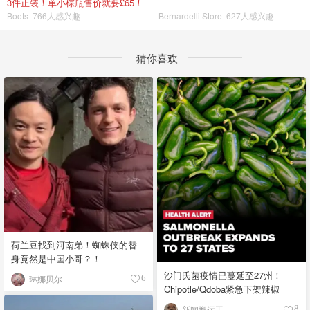
3件正装！单小棕瓶售价就要£65！
Boots
766人感兴趣
Bernardelli Store
627人感兴趣
猜你喜欢
荷兰豆找到河南弟！蜘蛛侠的替
身竟然是中国小哥？！
沙门氏菌疫情已蔓延至27州！
琳娜贝尔
6
Chipotle/Qdoba紧急下架辣椒
新闻搬运工
8