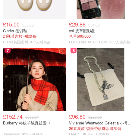
£15.00
£29.86
£55.00
£54.00
Clarks 德训鞋
ysl 皮革眼影盘
幻视某吉拉~贼舒服
色号500/600
Clarks英国官网
977人感兴趣
LOOKFANTASTIC.COM
960人感兴趣
7
8
£152.74
£96.80
£380.01
£220.00
Burberry 格纹羊绒真丝围巾
Vivienne Westwood Celestia 小号吊坠项链
26春夏款 锁头带珍珠水滴项链
Jomashop
922人感兴趣
LN-CC UK
820人感兴趣