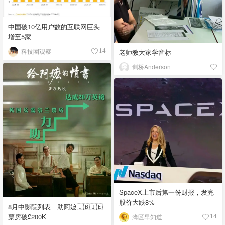
中国破10亿用户数的互联网巨头
增至5家
科技圈观察
14
老师教大家学音标
剑桥Anderson
SpaceX上市后第一份财报，发完
股价大跌8%
8月中影院列表｜助阿嬷🇬🇧🇮🇪
票房破£200K
湾区早知道
14