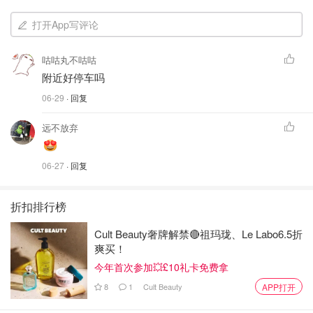
打开App写评论
咕咕丸不咕咕
附近好停车吗
06-29
· 回复
远不放弃
06-27
· 回复
折扣排行榜
Cult Beauty奢牌解禁🔴祖玛珑、Le Labo6.5折
爽买！
今年首次参加💥£10礼卡免费拿
8
1
Cult Beauty
APP打开