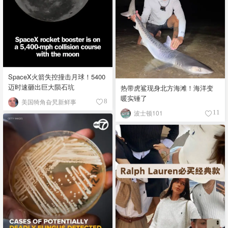
SpaceX火箭失控撞击月球！5400
迈时速砸出巨大陨石坑
热带虎鲨现身北方海滩！海洋变
暖实锤了
美国犄角旮旯新鲜事
8
波士顿101
11