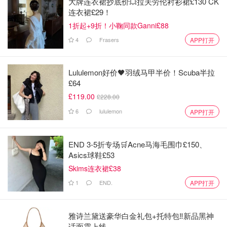
大牌连衣裙抄底价💥拉夫劳伦衬衫裙£130 CK
连衣裙£29！
1折起+9折！小鞠同款Ganni£88
4
Frasers
APP打开
Lululemon好价🖤羽绒马甲半价！Scuba半拉
£64
£119.00
£228.00
6
lululemon
APP打开
END 3-5折专场🛒Acne马海毛围巾£150、
Asics球鞋£53
Skims连衣裙£38
1
END.
APP打开
雅诗兰黛送豪华白金礼包+托特包‼️新品黑神
话面霜上线