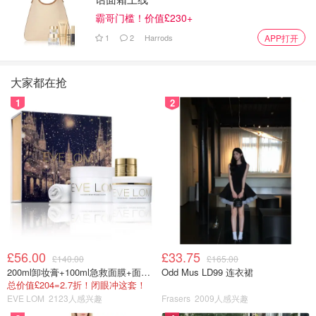
霸哥门槛！价值£230+
1
2
Harrods
APP打开
大家都在抢
1
2
£56.00
£33.75
£140.00
£165.00
200ml卸妆膏+100ml急救面膜+面霜+洁颜布
Odd Mus LD99 连衣裙
总价值£204=2.7折！闭眼冲这套！
EVE LOM
2123人感兴趣
Frasers
2009人感兴趣