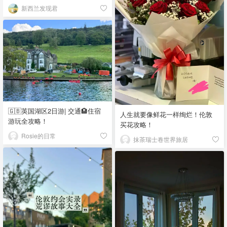
新西兰发现君
🇬🇧英国湖区2日游| 交通🏨住宿
人生就要像鲜花一样绚烂！伦敦
游玩全攻略！
买花攻略！
Rosie的日常
抹茶瑞士卷世界旅居