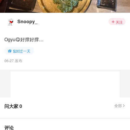
Snoopy_
关注
Ogyu😋好撑好撑…
$20过一天
06-27 发布
问大家
0
全部
评论