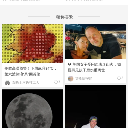
猜你喜欢
💔 英国女子受困西班牙山火，如
伦敦高温预警！下周飙升34℃，
愿再见孩子后伤重离世
第六波热浪“杀”回英伦
英伦情报局
3
泰晤士河边打工人
3