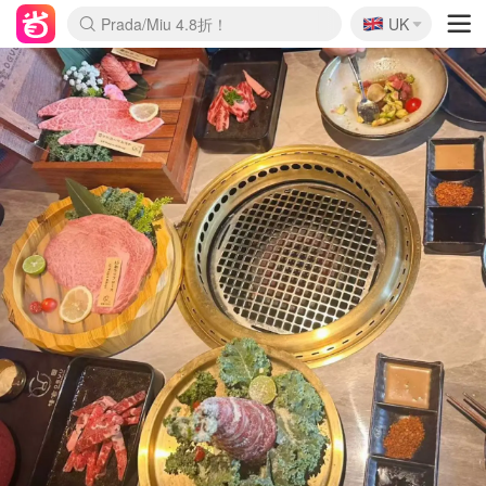
🇬🇧
Prada/Miu 4.8折！
UK
麦卢卡蜂蜜夏促！个位数！
啥？必胜客披萨5折！