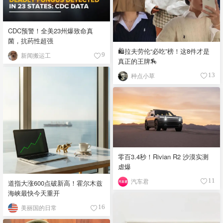
CDC预警！全美23州爆致命真
菌，抗药性超强
🛍️拉夫劳伦“必吃”榜！这8件才是
新闻搬运工
9
真正的王牌🏇
种点小草
13
零百3.4秒！Rivian R2 沙漠实测
虐爆
汽车君
11
道指大涨600点破新高！霍尔木兹
海峡最快今天重开
美丽国的日常
16