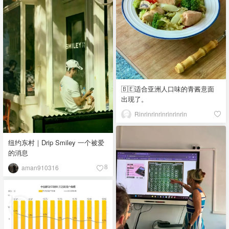
🇧🇪适合亚洲人口味的青酱意面
出现了。
Rinrinrinrinrinrinrin
纽约东村｜Drip Smiley 一个被爱
的消息
aman910316
8