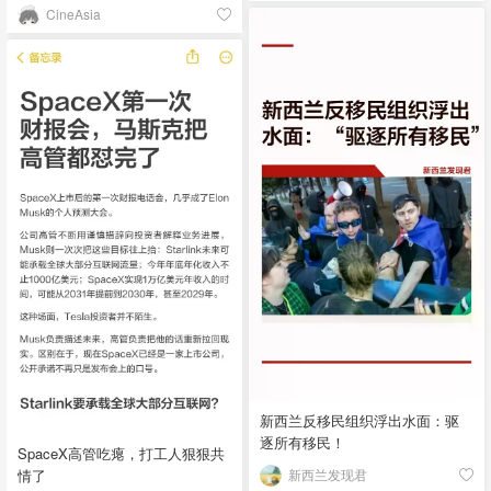
CineAsia
新西兰反移民组织浮出水面：驱
逐所有移民！
SpaceX高管吃瘪，打工人狠狠共
情了
新西兰发现君