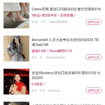
Clarks官网 夏促💥玛丽珍£22 镂空芭蕾鞋£16
3折起+第2双半价！百搭舒服！
30
1
Clarks英国官网
APP打开
Bernardelli 八月大促📢拉夫劳伦衬衫£34 TB
潮Tee£198
直接4.5折！Gucci腰带£115
3
Bernardelli Store
APP打开
史低‼️Burberry清仓💥连衣裙£45 围巾£152 大
衣£243
0.4折起！
0
2
Jomashop
APP打开