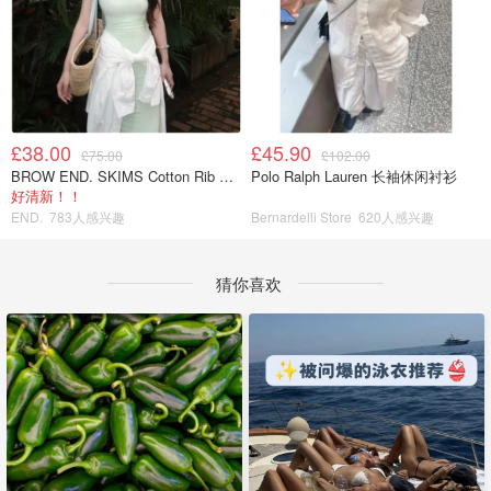
£38.00
£45.90
£75.00
£102.00
BROW END. SKIMS Cotton Rib 长款背心连衣裙 薄荷绿
Polo Ralph Lauren 长袖休闲衬衫
好清新！！
END.
783人感兴趣
Bernardelli Store
620人感兴趣
猜你喜欢