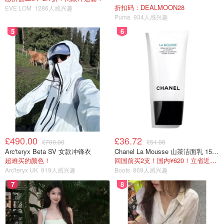
折扣码：DEALMOON28
EVE LOM
1286人感兴趣
Puma
934人感兴趣
5
6
£490.00
£36.72
£700.00
£51.00
Arc'teryx Beta SV 女款冲锋衣
Chanel La Mousse 山茶洁面乳 150ml
超难买的颜色！
回国前买2支！国内¥620！立省近一半！
Arc'teryx UK
919人感兴趣
Boots
869人感兴趣
7
8