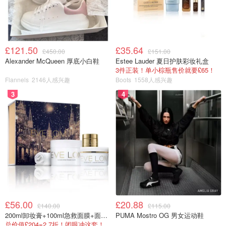
£121.50
£35.64
£450.00
£151.00
Alexander McQueen 厚底小白鞋
Estee Lauder 夏日护肤彩妆礼盒
3件正装！单小棕瓶售价就要£65！
Flannels
2146人感兴趣
Boots
1558人感兴趣
3
4
£56.00
£20.88
£140.00
£115.00
200ml卸妆膏+100ml急救面膜+面霜+洁颜布
PUMA Mostro OG 男女运动鞋
总价值£204=2.7折！闭眼冲这套！