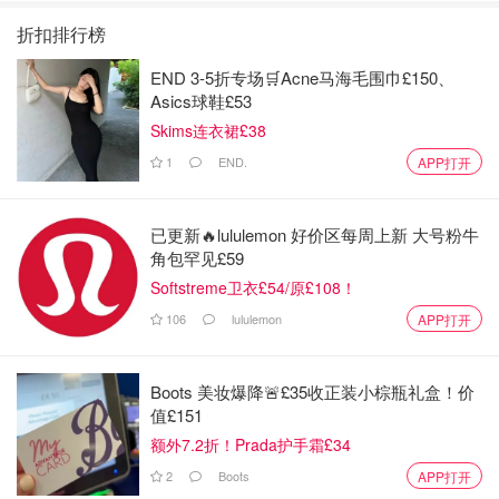
折扣排行榜
END 3-5折专场🛒Acne马海毛围巾£150、
Asics球鞋£53
Skims连衣裙£38
1
END.
APP打开
已更新🔥lululemon 好价区每周上新 大号粉牛
角包罕见£59
Softstreme卫衣£54/原£108！
106
lululemon
APP打开
Boots 美妆爆降🚨£35收正装小棕瓶礼盒！价
值£151
额外7.2折！Prada护手霜£34
2
Boots
APP打开