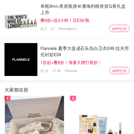
单瓶9ml+兽首瓶身🚨潘海利根兽首Q香礼盒
上市
叠9折+送3小样！仅£36/瓶
2
Penhaligon's
APP打开
Flannels 夏季大促💰石头岛白卫衣£49 拉夫劳
伦衬衫£34
1折起+叠9折！海量大牌打骨折！
13
35
Flannels
APP打开
大家都在抢
1
2