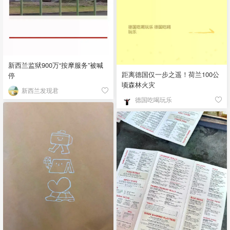
新西兰监狱900万“按摩服务”被喊
距离德国仅一步之遥！荷兰100公
停
顷森林火灾
新西兰发现君
德国吃喝玩乐