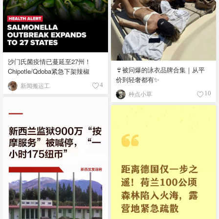
沙门氏菌疫情已蔓延至27州！
👙被问爆的泳衣品牌合集｜从平
Chipotle/Qdoba紧急下架辣椒
价到轻奢都有✨
新闻搬运工
4
种点小草
10