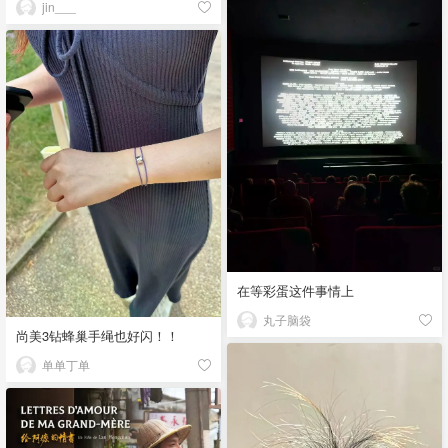
jin___
在等彩蛋这件事情上
丸子脑袋
尚美3钻蜂巢手绳也好闪！！
单单丁单