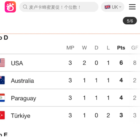
🇬🇧
麦卢卡蜂蜜夏促！个位数！
UK
Prada/Miu 4.8折！
啥？必胜客披萨5折！
6/6