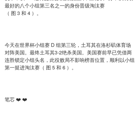
最好的八个小组第三名之一的身份晋级淘汰赛
（ 图 3 和 4 ）。
今天在世界杯小组赛 D 组第三轮，土耳其在洛杉矶体育场
对阵美国。最终土耳其3-2绝杀美国。美国赛前早已凭借两
连胜锁定小组头名，此役败局不影响榜首位置，顺利以小组
第一挺进淘汰赛（ 图 5 和 6 ）。
笔芯 ❤️ ❤️