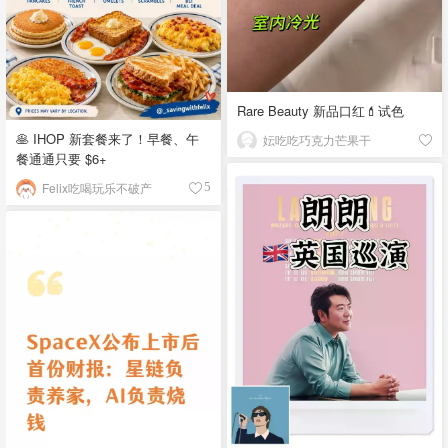
Rare Beauty 新品口红💄试色
🥞 IHOP 新套餐来了！早餐、午
妘吃吃巧克力芒果干
餐通通只要 $6+
Felix吃喝玩乐不破产
5