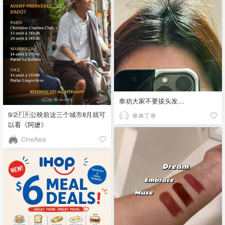
奉劝大家不要拔头发…
9/2🇫🇷公映前这三个城市8月就可
单单丁单
以看《阿嬷》
CineAsia