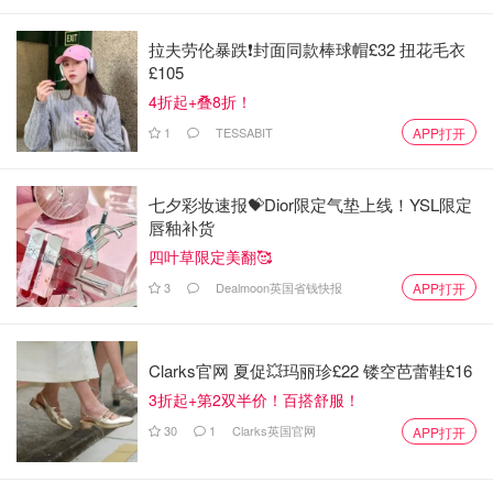
拉夫劳伦暴跌❗️封面同款棒球帽£32 扭花毛衣
£105
4折起+叠8折！
1
TESSABIT
APP打开
七夕彩妆速报💝Dior限定气垫上线！YSL限定
唇釉补货
四叶草限定美翻🥰
3
Dealmoon英国省钱快报
APP打开
Clarks官网 夏促💥玛丽珍£22 镂空芭蕾鞋£16
3折起+第2双半价！百搭舒服！
30
1
Clarks英国官网
APP打开