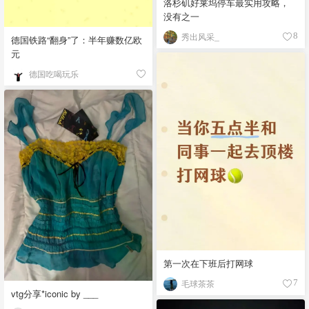
洛杉矶好莱坞停车最实用攻略，
没有之一
秀出风采_
8
德国铁路“翻身”了：半年赚数亿欧
元
德国吃喝玩乐
第一次在下班后打网球
毛球茶茶
7
vtg分享*iconic by ___