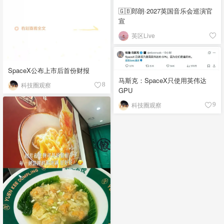
🇬🇧郎朗·2027英国音乐会巡演官
宣
英区Live
SpaceX公布上市后首份财报
马斯克：SpaceX只使用英伟达
科技圈观察
8
GPU
科技圈观察
9