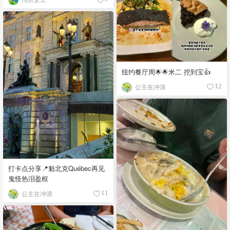
纽约餐厅周🌟🌟米二 挖到宝👍
公主在冲浪
12
打卡点分享📍魁北克Québec再见
鬼怪热泪盈框
公主在冲浪
11