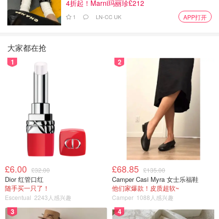
4折起！Marni玛丽珍£212
1
LN-CC UK
APP打开
大家都在抢
1
2
£6.00
£68.85
£32.00
£135.00
Dior 红管口红
Camper Casi Myra 女士乐福鞋
随手买一只了！
他们家爆款！皮质超软~
Escentual
2243人感兴趣
Camper
1088人感兴趣
3
4