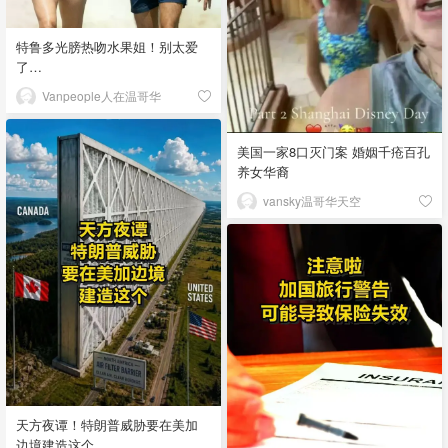
特鲁多光膀热吻水果姐！别太爱
了…
Vanpeople人在温哥华
美国一家8口灭门案 婚姻千疮百孔
养女华裔
vansky温哥华天空
天方夜谭！特朗普威胁要在美加
边境建造这个