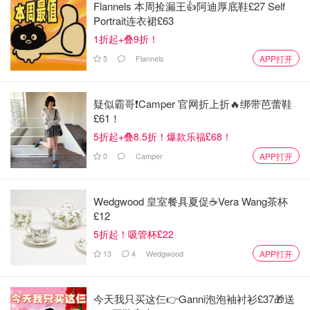
Flannels 本周捡漏王👍阿迪厚底鞋£27 Self
Portrait连衣裙£63
1折起+叠9折！
5
Flannels
APP打开
疑似霸哥❗️Camper 官网折上折🔥绑带芭蕾鞋
£61！
5折起+叠8.5折！爆款乐福£68！
0
Camper
APP打开
Wedgwood 皇室餐具夏促☕️Vera Wang茶杯
£12
5折起！吸管杯£22
13
4
Wedgwood
APP打开
今天我只买这仨👉Ganni泡泡袖衬衫£37🎁送