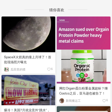
猜你喜欢
SpaceX火箭真的撞上月球了！首
批现场照片曝光
瓜田里的猹
6
网红Orgain蛋白粉重金属超标？继
Costco之后，亚马逊也被告了！
新闻搬运工
6
爆冷！美国7月就业意外“跳水”，