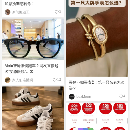
加息预期急转弯！
新闻搬运工
5
Meta智能眼镜翻车？网友直接起
名“变态眼镜”…😨
家人们谁懂啊
12
买包不如买表⌚️！第一只名表怎么
选？
LuxMoon
4