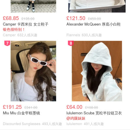
£68.85
£121.50
£135.00
£450.00
Camper 卡西米拉 女士鞋子
Alexander McQueen 厚底小白鞋
银色很特别！
Camper
632人感兴趣
Flannels
630人感兴趣
7
8
£191.25
£64.00
£341.00
£108.00
Miu Miu 白金窄框墨镜
lululemon Scuba 宽松半拉链卫衣
@鸡腿妹妹
Discounted Sunglasses
493人感兴趣
lululemon
491人感兴趣