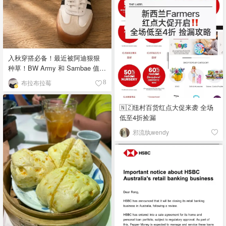
入秋穿搭必备！最近被阿迪狠狠
种草！BW Army 和 Sambae 值得
拥有！
布拉布拉莓
8
🇳🇿纽村百货红点大促来袭 全场
低至4折捡漏
邪流纨wendy