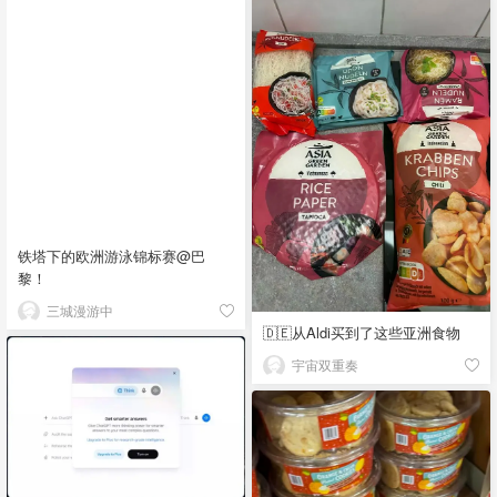
铁塔下的欧洲游泳锦标赛@巴
黎！
三城漫游中
🇩🇪从Aldi买到了这些亚洲食物
宇宙双重奏