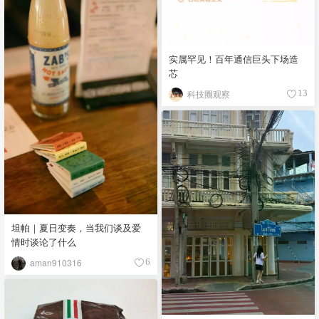
实属罕见！百年通信巨头下场造
芯
科技圈观察
13
坦帕｜夏日变奏，当我们谈及爱
情时谈论了什么
aman910316
6