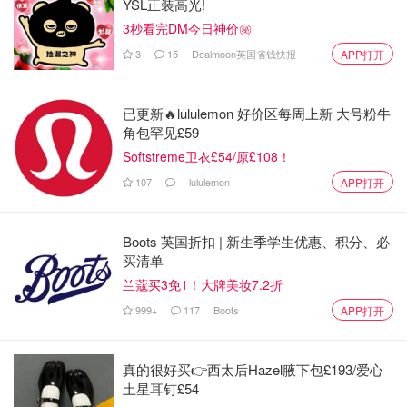
YSL正装高光!
3秒看完DM今日神价㊙️
3
15
Dealmoon英国省钱快报
APP打开
已更新🔥lululemon 好价区每周上新 大号粉牛
角包罕见£59
Softstreme卫衣£54/原£108！
107
lululemon
APP打开
Boots 英国折扣 | 新生季学生优惠、积分、必
买清单
兰蔻买3免1！大牌美妆7.2折
999+
117
Boots
APP打开
真的很好买👉西太后Hazel腋下包£193/爱心
土星耳钉£54