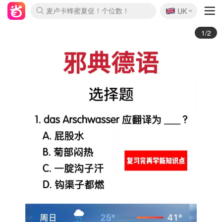
🇬🇧
Prada/Miu 4.8折！
UK
麦卢卡蜂蜜夏促！个位数！
啥？必胜客披萨5折！
2/2