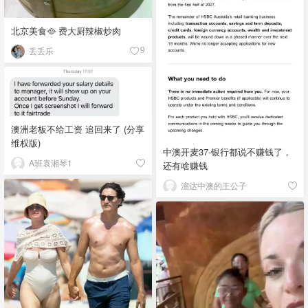
北京美食🥘 费大厨辣椒炒肉
丢丢乐
9
澳洲老板不给工资 追回来了 (分享
维权版)
中澳开麦37-银行都说不赚钱了，
A班袁湘琴1
还有啥赚钱
溜达中澳的王公子