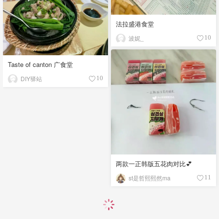
法拉盛港食堂
波妮_
10
Taste of canton 广食堂
DIY驿站
10
两款一正韩版五花肉对比💕
st是哲熙熙然ma
11