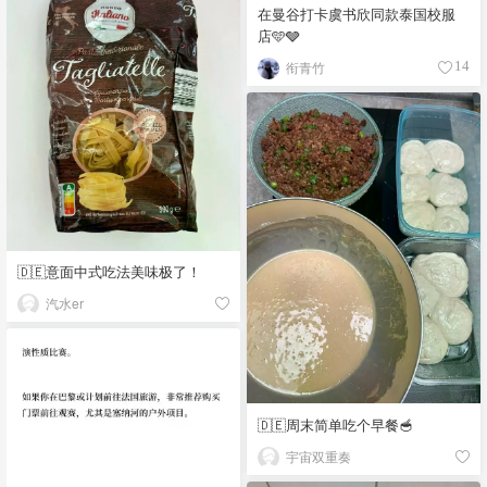
在曼谷打卡虞书欣同款泰国校服
店🩵🩶
衔青竹
14
🇩🇪意面中式吃法美味极了！
汽水er
🇩🇪周末简单吃个早餐🥣
宇宙双重奏