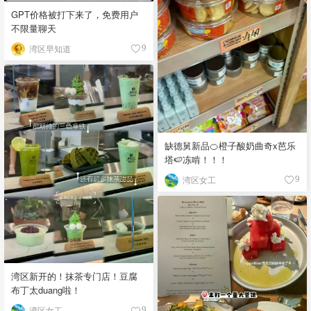
GPT价格被打下来了，免费用户
不限量聊天
湾区早知道
9
缺德舅新品🍊橙子酸奶曲奇x芭乐
塔🍉冻啃！！！
湾区女工
9
湾区新开的！抹茶专门店！豆腐
布丁太duang啦！
湾区女工
9