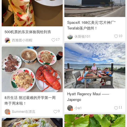
SpaceX 168亿美元“芯片神厂”
Terafab落户德州！
500机票的东京体验我给到夯
休斯顿101
10
西雅图小雨帽
17
Hyatt Regency Maui ——
8月生活 熬过最难的开学第一周
Japengo
终于周末啦！
小a1
11
Summer在漂流
9