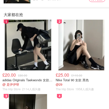
大家都在抢
1
2
£20.00
£25.00
£80.00
£110.00
adidas Originals Taekwondo 女款黑色运动鞋
Nike Total 90 女款 黑色
@ 是伊伊呀
@29
The Hip Store
2114人感兴趣
The Hip Store
1958人感兴趣
3
4