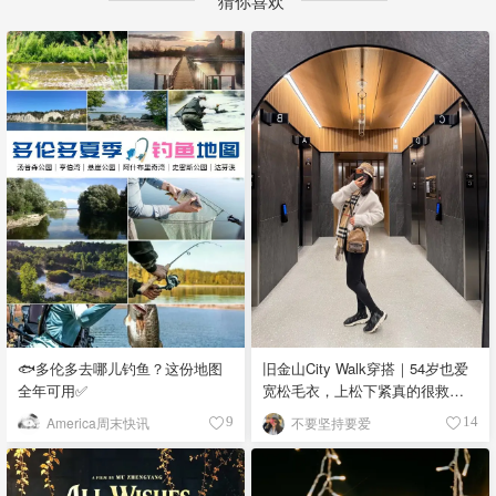
猜你喜欢
🐟多伦多去哪儿钓鱼？这份地图
旧金山City Walk穿搭｜54岁也爱
全年可用✅
宽松毛衣，上松下紧真的很救比
例
America周末快讯
不要坚持要爱
9
14