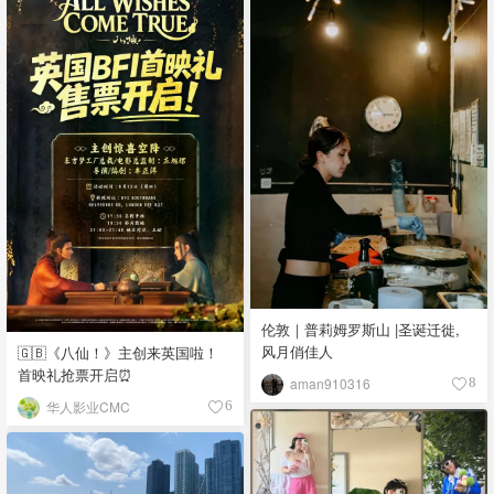
伦敦｜普莉姆罗斯山 |圣诞迁徙,
风月俏佳人
🇬🇧《八仙！》主创来英国啦！
首映礼抢票开启⏰
aman910316
8
华人影业CMC
6