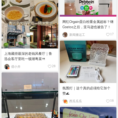
网红Orgain蛋白粉重金属超标？继
Costco之后，亚马逊也被告了！
新闻搬运工
17
上海藏得最深的老钱风餐厅｜鲁
迅会客厅里吃一顿潮粤菜🍴
偲小卉
28
氛围灯｜这个真的必须给它加个
赞🌊
西瓜瓜瓜
16