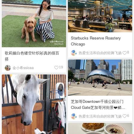
Starbucks Reserve Roastery
Chicago
歌莉娅白色镂空针织衫真的很百
热爱生活和自由的轻舞飞扬
8
搭
金小希ssicaa
19
芝加哥Downtown千禧公园云门
Cloud Gate芝加哥河街景❤️鳞次
栉比的高楼
热爱生活和自由的轻舞飞扬
6