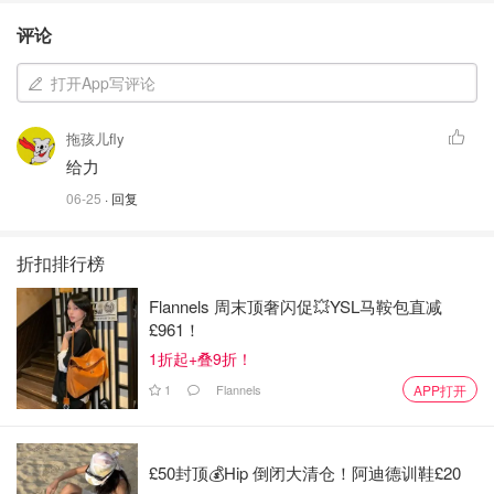
评论
打开App写评论
拖孩儿fly
给力
06-25
· 回复
折扣排行榜
Flannels 周末顶奢闪促💥YSL马鞍包直减
£961！
1折起+叠9折！
1
Flannels
APP打开
£50封顶💰Hip 倒闭大清仓！阿迪德训鞋£20