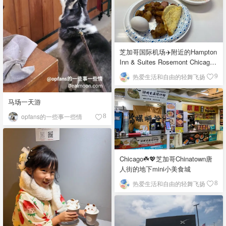
芝加哥国际机场✈️附近的Hampton
Inn & Suites Rosemont Chicago
O'Hare自助早餐
热爱生活和自由的轻舞飞扬
9
马场一天游
opfans的一些事一些情
8
Chicago☘️💖芝加哥Chinatown唐
人街的地下mini小美食城
热爱生活和自由的轻舞飞扬
8