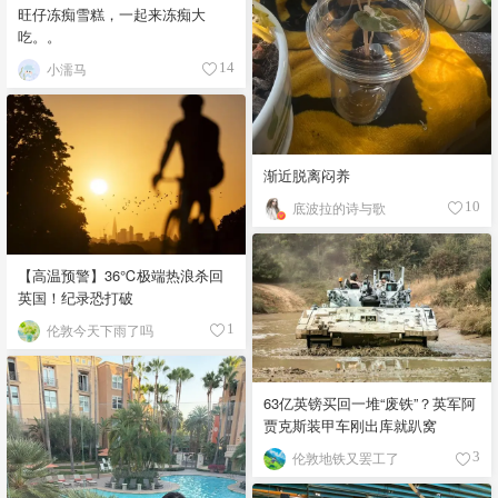
旺仔冻痴雪糕，一起来冻痴大
吃。。
小濡马
14
渐近脱离闷养
底波拉的诗与歌
10
【高温预警】36℃极端热浪杀回
英国！纪录恐打破
伦敦今天下雨了吗
1
63亿英镑买回一堆“废铁”？英军阿
贾克斯装甲车刚出库就趴窝
伦敦地铁又罢工了
3