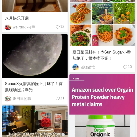
八月快乐开启
weirdo小马甲
13
夏日菜园封神！🍅Sun Sugar小番
茄绝了，根本摘不完！
狐狸很忙
15
SpaceX火箭真的撞上月球了！首
批现场照片曝光
瓜田里的猹
21