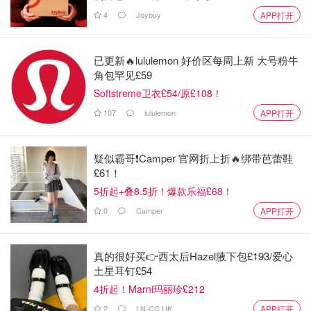
4
Joybuy
APP打开
已更新🔥lululemon 好价区每周上新 大号粉牛
角包罕见£59
Softstreme卫衣£54/原£108！
107
lululemon
APP打开
疑似霸哥❗️Camper 官网折上折🔥绑带芭蕾鞋
£61！
5折起+叠8.5折！爆款乐福£68！
0
Camper
APP打开
真的很好买👉西太后Hazel腋下包£193/爱心
土星耳钉£54
4折起！Marni玛丽珍£212
2
LN-CC UK
APP打开