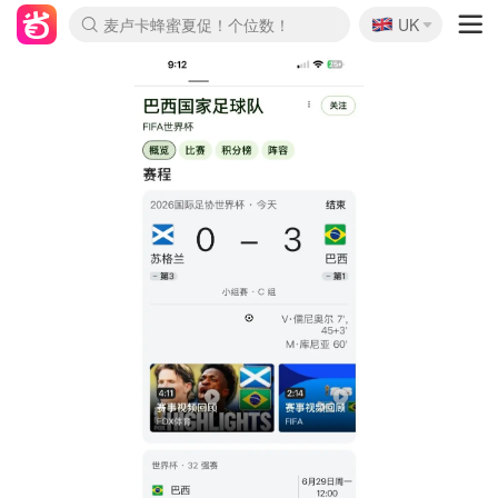
🇬🇧
Prada/Miu 4.8折！
UK
麦卢卡蜂蜜夏促！个位数！
啥？必胜客披萨5折！