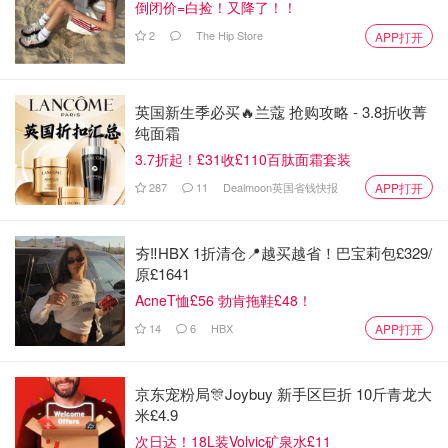
倒闭价=白捡！又降了！！
2
The Hip Store
APP打开
英国新生季必买🔥兰蔻 抢购攻略 - 3.8折收菁
纯面霜
3.7折起！£31收£110百肽面霜套装
287
11
Dealmoon英国省钱快报
APP打开
夯‼️HBX 1折清仓📍越买越省！巴宝莉包£329/
原£1641
AcneT恤£56 勃肯拖鞋£48！
14
6
HBX
APP打开
京东宠粉局🎊Joybuy 新手区巨折 10斤青龙大
米£4.9
次日达！18L装Volvic矿泉水£11