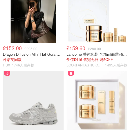
£152.00
£159.60
£295.00
£280.00
Dragon Diffusion Mini Flat Gora 深棕色手提包
Lancome 菁纯套装 含75ml面霜+5ml精华+5ml眼霜
朴彩英同款
价值£416 售完无补 码5OFF
HBX
1746人感兴趣
LOOKFANTASTIC.COM
1495人感兴趣
5
6