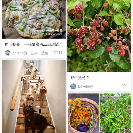
周五晚餐：一张薄底Pizza就搞定
opfans的一些事一些情
11
野生黑莓？
Lovemay
1