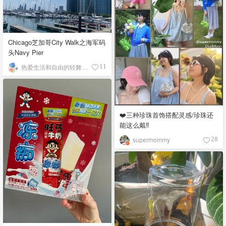
Chicago芝加哥City Walk之海军码
头Navy Pier
热爱生活和自由的轻舞飞扬
11
❤️三种珍珠首饰搭配灵感/珍珠还
能这么戴‼️
supermommy
28