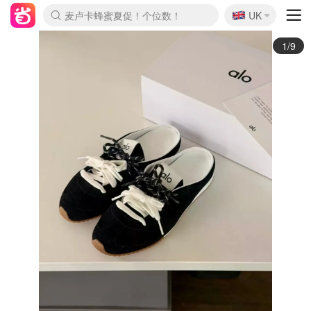
🇬🇧
Prada/Miu 4.8折！
UK
麦卢卡蜂蜜夏促！个位数！
啥？必胜客披萨5折！
2/9