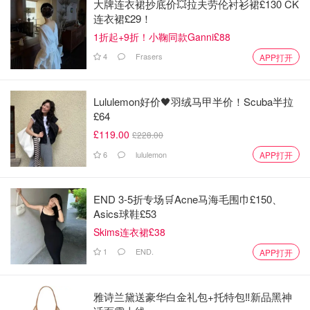
大牌连衣裙抄底价💥拉夫劳伦衬衫裙£130 CK
连衣裙£29！
1折起+9折！小鞠同款Ganni£88
4
Frasers
APP打开
Lululemon好价🖤羽绒马甲半价！Scuba半拉
£64
£119.00
£228.00
6
lululemon
APP打开
END 3-5折专场🛒Acne马海毛围巾£150、
Asics球鞋£53
Skims连衣裙£38
1
END.
APP打开
雅诗兰黛送豪华白金礼包+托特包‼️新品黑神