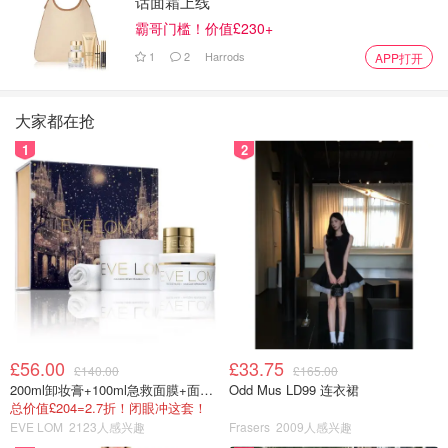
话面霜上线
霸哥门槛！价值£230+
1
2
Harrods
APP打开
大家都在抢
1
2
£56.00
£33.75
£140.00
£165.00
200ml卸妆膏+100ml急救面膜+面霜+洁颜布
Odd Mus LD99 连衣裙
总价值£204=2.7折！闭眼冲这套！
EVE LOM
2123人感兴趣
Frasers
2009人感兴趣