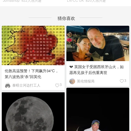
Jomashop
922人感兴趣
LN-CC UK
820人感兴趣
猜你喜欢
💔 英国女子受困西班牙山火，如
伦敦高温预警！下周飙升34℃，
愿再见孩子后伤重离世
第六波热浪“杀”回英伦
英伦情报局
3
泰晤士河边打工人
3