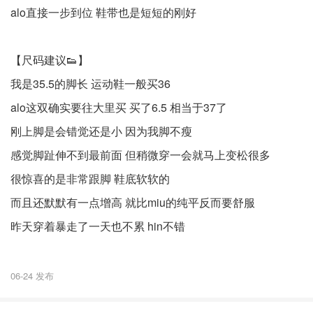
alo直接一步到位 鞋带也是短短的刚好
【尺码建议👟】
我是35.5的脚长 运动鞋一般买36
alo这双确实要往大里买 买了6.5 相当于37了
刚上脚是会错觉还是小 因为我脚不瘦
感觉脚趾伸不到最前面 但稍微穿一会就马上变松很多
很惊喜的是非常跟脚 鞋底软软的
而且还默默有一点增高 就比miu的纯平反而要舒服
昨天穿着暴走了一天也不累 hin不错
06-24 发布