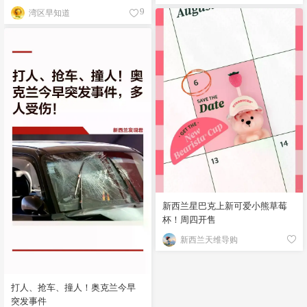
湾区早知道
9
新西兰星巴克上新可爱小熊草莓
杯！周四开售
新西兰天维导购
打人、抢车、撞人！奥克兰今早
突发事件