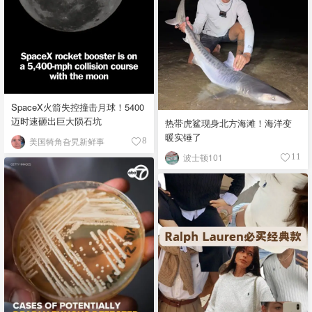
SpaceX火箭失控撞击月球！5400
迈时速砸出巨大陨石坑
热带虎鲨现身北方海滩！海洋变
暖实锤了
美国犄角旮旯新鲜事
8
波士顿101
11