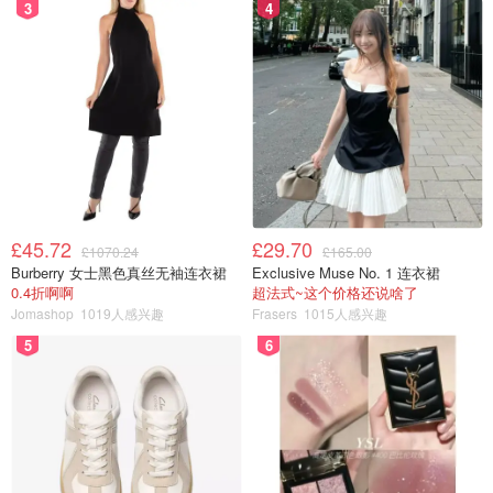
3
4
£45.72
£29.70
£1070.24
£165.00
Burberry 女士黑色真丝无袖连衣裙
Exclusive Muse No. 1 连衣裙
0.4折啊啊
超法式~这个价格还说啥了
Jomashop
1019人感兴趣
Frasers
1015人感兴趣
5
6