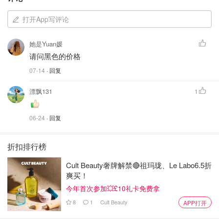
打开App写评论
她是Yuan媛
请问黑色的价格
07-14
· 回复
漂飘131
1
06-24
· 回复
折扣排行榜
Cult Beauty奢牌解禁🔴祖玛珑、Le Labo6.5折
爽买！
今年首次参加💥£10礼卡免费拿
8
1
Cult Beauty
APP打开