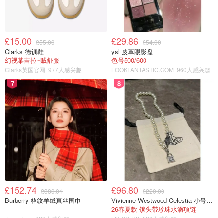
£15.00
£29.86
£55.00
£54.00
Clarks 德训鞋
ysl 皮革眼影盘
幻视某吉拉~贼舒服
色号500/600
Clarks英国官网
977人感兴趣
LOOKFANTASTIC.COM
960人感兴趣
7
8
£152.74
£96.80
£380.01
£220.00
Burberry 格纹羊绒真丝围巾
Vivienne Westwood Celestia 小号吊坠项链
26春夏款 锁头带珍珠水滴项链