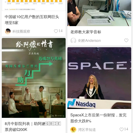
中国破10亿用户数的互联网巨头
增至5家
科技圈观察
14
老师教大家学音标
剑桥Anderson
SpaceX上市后第一份财报，发完
股价大跌8%
8月中影院列表｜助阿嬷🇬🇧🇮🇪
票房破£200K
湾区早知道
14