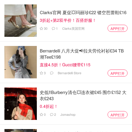
Clarks官网 夏促💥玛丽珍£22 镂空芭蕾鞋£16
3折起+第2双半价！百搭舒服！
30
1
Clarks英国官网
APP打开
Bernardelli 八月大促📢拉夫劳伦衬衫£34 TB
潮Tee£198
直接4.5折！Gucci腰带£115
3
Bernardelli Store
APP打开
史低‼️Burberry清仓💥连衣裙£45 围巾£152 大
衣£243
0.4折起！
0
2
Jomashop
APP打开