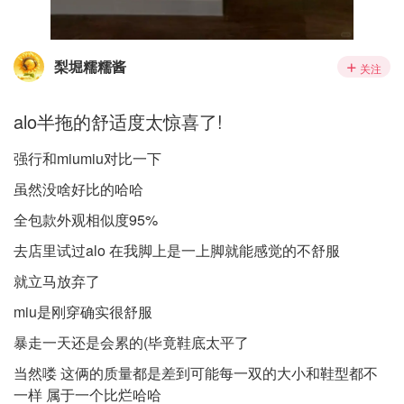
梨堀糯糯酱
关注
alo半拖的舒适度太惊喜了!
强行和miumiu对比一下
虽然没啥好比的哈哈
全包款外观相似度95%
去店里试过alo 在我脚上是一上脚就能感觉的不舒服
就立马放弃了
miu是刚穿确实很舒服
暴走一天还是会累的(毕竟鞋底太平了
当然喽 这俩的质量都是差到可能每一双的大小和鞋型都不
一样 属于一个比烂哈哈