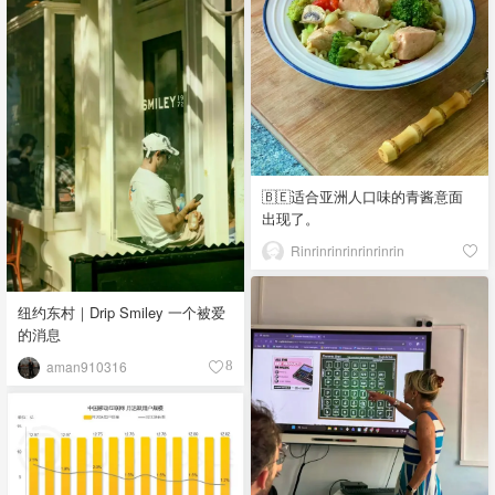
🇧🇪适合亚洲人口味的青酱意面
出现了。
Rinrinrinrinrinrinrin
纽约东村｜Drip Smiley 一个被爱
的消息
aman910316
8