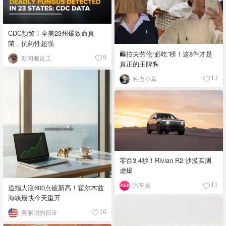
CDC预警！全美23州爆致命真
菌，抗药性超强
🛍️拉夫劳伦“必吃”榜！这8件才是
新闻搬运工
9
真正的王牌🏇
种点小草
13
零百3.4秒！Rivian R2 沙漠实测
虐爆
汽车君
11
道指大涨600点破新高！霍尔木兹
海峡最快今天重开
美丽国的日常
16