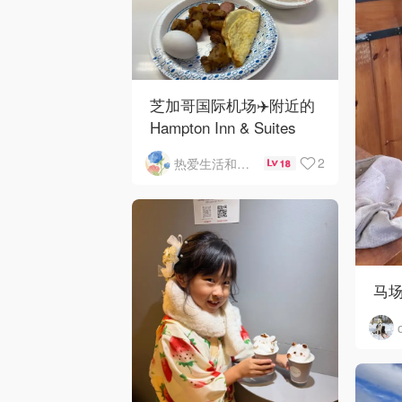
芝加哥国际机场✈️附近的
Hampton Inn & Suites
Rosemont Chicago
2
热爱生活和自由的轻舞飞扬
18
O'Hare自助早餐
马