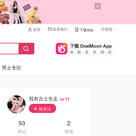
联系我们
英国
登录
下载App
🇺🇸
美国
下载 DealMoon App
体验更多精彩
🇨🇳
中国
男士专区
🇨🇦
加拿大
🇬🇧
英国
🇩🇪
德国
我有吉士先走
11
🇫🇷
加关注
法国
🇮🇹
93
2
意大利
笔记
粉丝
🇦🇺
澳洲