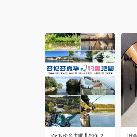
🐟多伦多去哪儿钓鱼？
旧金