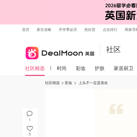
首页
新生攻略
开学季必买
抢好货
点击排行
商家导
社区
社区精选
时尚
彩妆
护肤
家居厨卫
社区精选
彩妆
上头不一定是喜欢
1
5