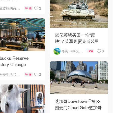
2
底波拉的诗与歌
15
63亿英镑买回一堆“废
铁”？英军阿贾克斯装甲
车刚出库就趴窝
3
伦敦地铁又罢工了
8
rbucks Reserve
stery Chicago
2
热爱生活和自由的轻舞飞扬
18
芝加哥Downtown千禧公
园云门Cloud Gate芝加哥