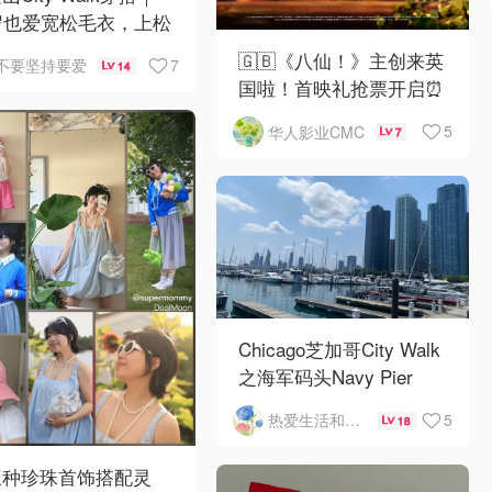
岁也爱宽松毛衣，上松
紧真的很救比例
🇬🇧《八仙！》主创来英
7
不要坚持要爱
14
国啦！首映礼抢票开启⏰
5
华人影业CMC
7
Chicago芝加哥City Walk
之海军码头Navy Pier
5
热爱生活和自由的轻舞飞扬
18
三种珍珠首饰搭配灵