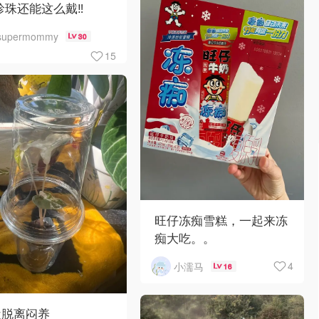
珍珠还能这么戴‼️
supermommy
30
15
旺仔冻痴雪糕，一起来冻
痴大吃。。
4
小濡马
16
近脱离闷养