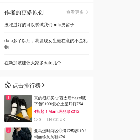
作者的更多原创
查看更多
🇳🇿
新西兰
没吃过好的可以试试我们enfp男留子
date多了以后，我发现女生最在意的不是礼
物
在新加坡建议大家多date几个
点击排行榜
真的很好买👉西太后Hazel腋
下包£193/爱心土星耳钉£54
4折起！Marni玛丽珍£212
0
LN-CC UK
亚马逊时尚区💥满£25减£10！
玛丽珍洞洞鞋£24