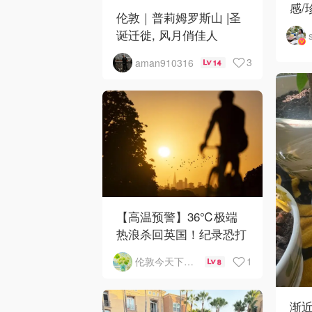
感/
伦敦｜普莉姆罗斯山 |圣
诞迁徙, 风月俏佳人
3
aman910316
14
【高温预警】36℃极端
热浪杀回英国！纪录恐打
破
1
伦敦今天下雨了吗
8
渐