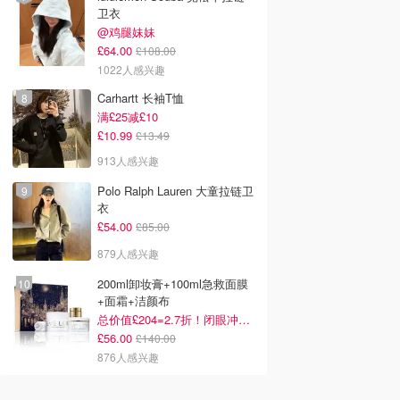
卫衣
@鸡腿妹妹
£64.00
£108.00
1022人感兴趣
Carhartt 长袖T恤
满£25减£10
£10.99
£13.49
913人感兴趣
Polo Ralph Lauren 大童拉链卫
衣
£54.00
£85.00
879人感兴趣
200ml卸妆膏+100ml急救面膜
+面霜+洁颜布
总价值£204=2.7折！闭眼冲这套！
£56.00
£140.00
876人感兴趣