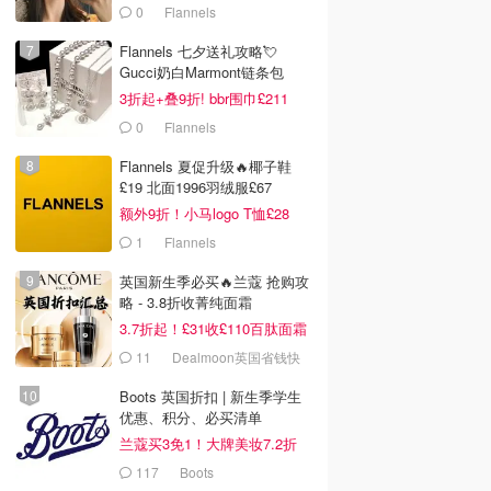
0
Flannels
Flannels 七夕送礼攻略💘
Gucci奶白Marmont链条包
£719
3折起+叠9折! bbr围巾£211
0
Flannels
Flannels 夏促升级🔥椰子鞋
£19 北面1996羽绒服£67
额外9折！小马logo T恤£28
1
Flannels
英国新生季必买🔥兰蔻 抢购攻
略 - 3.8折收菁纯面霜
3.7折起！£31收£110百肽面霜
套装
11
Dealmoon英国省钱快
报
Boots 英国折扣 | 新生季学生
优惠、积分、必买清单
兰蔻买3免1！大牌美妆7.2折
117
Boots