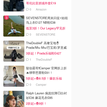
哥伦比亚抓绒外套£19
0
Amazon
SEVENSTORE周末闪促⚡️始祖
鸟上衣£127 NB鞋£38
低至3折！Our Legacy罕见折
0
SEVENSTORE
TheDoubleF 高奢宝地🤴
Prada/Miu Miu/巴宝莉/罗意威
3折起！Prada乐福鞋£427
1
TheDoubleF
疑似霸哥❗️Camper 官网折上折
🔥绑带芭蕾鞋£61！
5折起+叠8.5折！爆款乐福
£68！
0
Camper
Ralph Lauren 疯批狂降💥白衬
衫£36 麻花毛衣£85
2折起+叠9折！