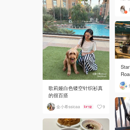
Sta
Roa
歌莉娅白色镂空针织衫真
的很百搭
9
金小希ssicaa
12