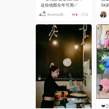
这份地图全年可用✅
54
下
2
America周末快讯
9
❤️