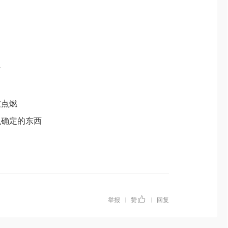
看
被点燃
么确定的东西
举报
赞
回复
|
|