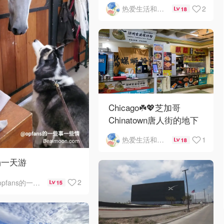
河街景❤️鳞次栉比的高楼
2
热爱生活和自由的轻舞飞扬
18
Chicago☘️💖芝加哥
Chinatown唐人街的地下
mini小美食城
1
热爱生活和自由的轻舞飞扬
18
场一天游
2
opfans的一些事一些情
15