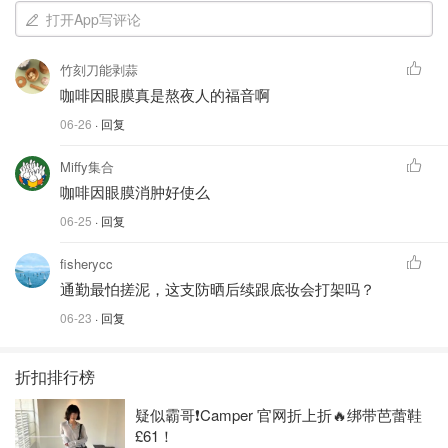
打开App写评论
竹刻刀能剥蒜
咖啡因眼膜真是熬夜人的福音啊
06-26
· 回复
Miffy集合
咖啡因眼膜消肿好使么
06-25
· 回复
fisherycc
通勤最怕搓泥，这支防晒后续跟底妆会打架吗？
06-23
· 回复
折扣排行榜
疑似霸哥❗️Camper 官网折上折🔥绑带芭蕾鞋
£61！