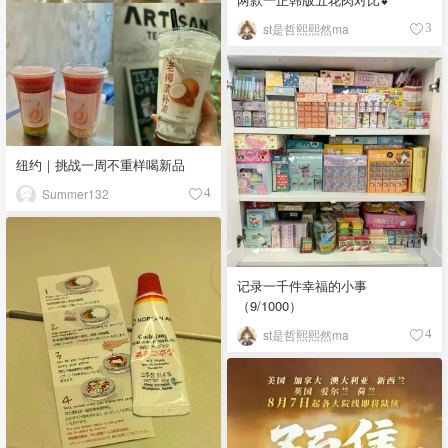
st是哲熙熙然ma
3
纽约｜挑战一周不重样喝新品
Summer132
4
记录一千件幸福的小事
（9/1000）
st是哲熙熙然ma
4