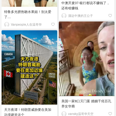
中澳开麦37-银行都说不赚钱了，
还有啥赚钱
特鲁多光膀热吻水果姐！别太爱
溜达中澳的王公子
了…
Vanpeople人在温哥华
美国一家8口灭门案 婚姻千疮百孔
养女华裔
天方夜谭！特朗普威胁要在美加
vansky温哥华天空
边境建造这个