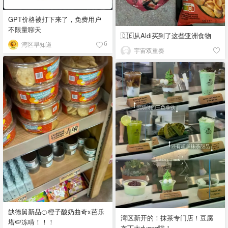
GPT价格被打下来了，免费用户
不限量聊天
🇩🇪从Aldi买到了这些亚洲食物
湾区早知道
6
宇宙双重奏
缺德舅新品🍊橙子酸奶曲奇x芭乐
湾区新开的！抹茶专门店！豆腐
塔🍉冻啃！！！
布丁太duang啦！