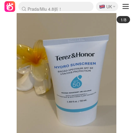
🇬🇧
Prada/Miu 4.8折！
UK
麦卢卡蜂蜜夏促！个位数！
啥？必胜客披萨5折！
2/8