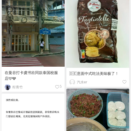
在曼谷打卡虞书欣同款泰国校服
🇩🇪意面中式吃法美味极了！
店🩵🩶
汽水er
衔青竹
5