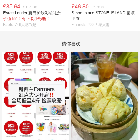
£35.64
£46.80
£151.00
£170.00
Estee Lauder 夏日护肤彩妆礼盒
Stone Island STONE ISLAND 圆领
价值151！有正装小棕瓶！
卫衣
Boots
746人感兴趣
Flannels
722人感兴趣
猜你喜欢