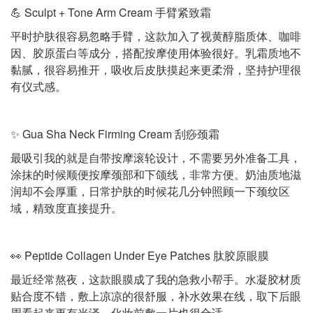
💪 Sculpt + Tone Arm Cream 手臂紧致霜
平时护肤很容易忽略手臂，这款加入了视黄醇脂质体、咖啡
因、胶原蛋白等成分，搭配按摩使用体验很好。乳霜质地不
黏腻，很容易推开，吸收后皮肤摸起来更柔滑，坚持护理很
有仪式感。
✨ Gua Sha Neck Firming Cream 刮痧颈霜
最吸引我的就是自带按摩滚轮设计，不需要另外准备工具，
涂抹的时候顺便按摩颈部和下颌线，非常方便。奶油质地滋
润却不会厚重，日常护肤的时候花几分钟照顾一下颈纹区
域，精致度直接提升。
👀 Peptide Collagen Under Eye Patches 肽胶原眼膜
最近经常熬夜，这款眼膜成了我的急救小帮手。水凝胶材质
贴合度不错，敷上凉凉的很舒服，补水效果在线，取下后眼
周看起来更有光泽，化妆前敷一片也很合适。