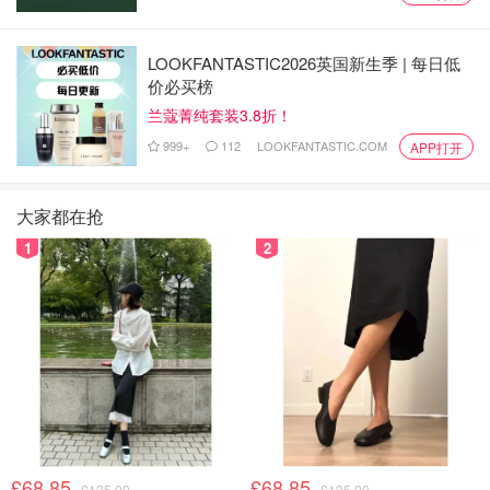
LOOKFANTASTIC2026英国新生季 | 每日低
价必买榜
兰蔻菁纯套装3.8折！
999+
112
LOOKFANTASTIC.COM
APP打开
大家都在抢
1
2
£68.85
£68.85
£135.00
£135.00