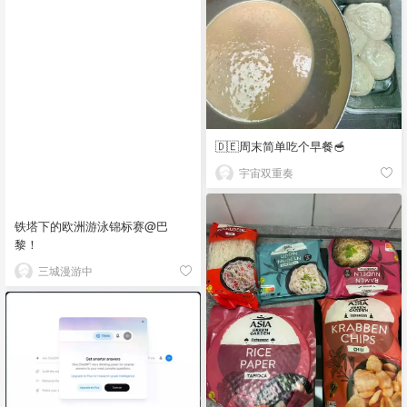
🇩🇪周末简单吃个早餐🥣
宇宙双重奏
铁塔下的欧洲游泳锦标赛@巴
黎！
三城漫游中