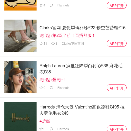
4
Flannels
APP打开
Clarks官网 夏促💥玛丽珍£22 镂空芭蕾鞋£16
3折起+第2双半价！百搭舒服！
31
1
Clarks英国官网
APP打开
Ralph Lauren 疯批狂降💥白衬衫£36 麻花毛
衣£85
2折起+叠9折！
0
Flannels
APP打开
Harrods 清仓大促 Valentino高跟凉鞋£495 拉
夫劳伦毛衣£43
4折起！
0
Harrods
APP打开