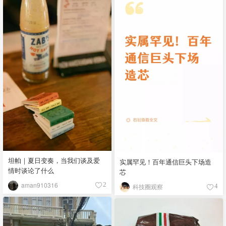
坦帕｜夏日变奏，当我们谈及爱
实属罕见！百年通信巨头下场造
情时谈论了什么
芯
aman910316
2
科技圈观察
4