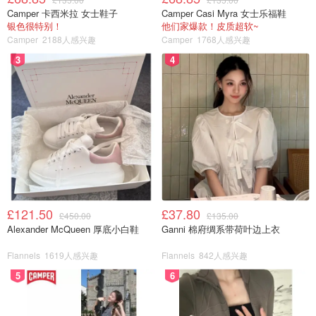
Camper 卡西米拉 女士鞋子
Camper Casi Myra 女士乐福鞋
银色很特别！
他们家爆款！皮质超软~
Camper
2188人感兴趣
Camper
1768人感兴趣
3
4
£121.50
£37.80
£450.00
£135.00
Alexander McQueen 厚底小白鞋
Ganni 棉府绸系带荷叶边上衣
Flannels
1619人感兴趣
Flannels
842人感兴趣
5
6