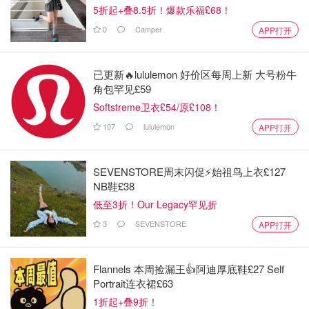
5折起+叠8.5折！爆款乐福£68！
0
Camper
APP打开
已更新🔥lululemon 好价区每周上新 大号粉牛
角包罕见£59
Softstreme卫衣£54/原£108！
107
lululemon
APP打开
SEVENSTORE周末闪促⚡️始祖鸟上衣£127
NB鞋£38
低至3折！Our Legacy罕见折
3
SEVENSTORE
APP打开
Flannels 本周捡漏王👍阿迪厚底鞋£27 Self
Portrait连衣裙£63
1折起+叠9折！