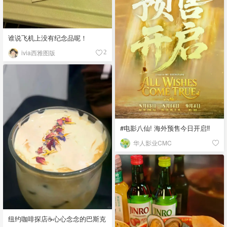
谁说飞机上没有纪念品呢！
ivia西雅图版
2
#电影八仙! 海外预售今日开启‼️
华人影业CMC
纽约咖啡探店☕️心心念念的巴斯克