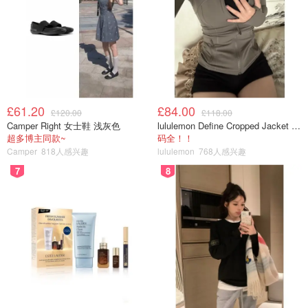
£61.20
£84.00
£120.00
£118.00
Camper Right 女士鞋 浅灰色
lululemon Define Cropped Jacket Nulu 短款夹克
超多博主同款~
码全！！
Camper
818人感兴趣
lululemon
768人感兴趣
7
8