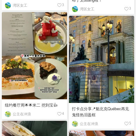
湾区女工
3
湾区女工
3
纽约餐厅周🌟🌟米二 挖到宝👍
打卡点分享📍魁北克Québec再见
公主在冲浪
4
鬼怪热泪盈框
公主在冲浪
5