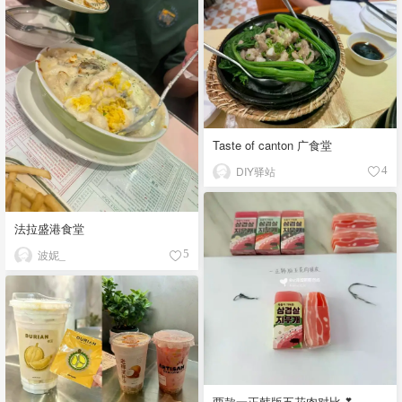
Taste of canton 广食堂
DIY驿站
4
法拉盛港食堂
波妮_
5
两款一正韩版五花肉对比💕