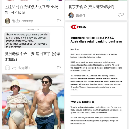
🇳🇿纽村百货红点大促来袭 全场
北京美食🥘 费大厨辣椒炒肉
低至4折捡漏
丢丢乐
3
邪流纨wendy
澳洲老板不给工资 追回来了 (分享
维权版)
A班袁湘琴1