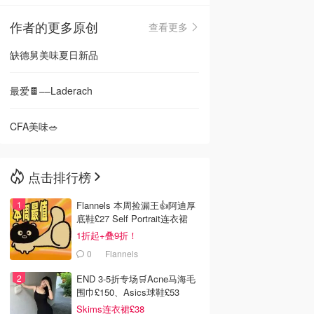
作者的更多原创
查看更多
🇳🇿
新西兰
缺德舅美味夏日新品
最爱🍫––Laderach
CFA美味🥗
点击排行榜
Flannels 本周捡漏王👍阿迪厚
底鞋£27 Self Portrait连衣裙
£63
1折起+叠9折！
0
Flannels
END 3-5折专场🛒Acne马海毛
围巾£150、Asics球鞋£53
Skims连衣裙£38