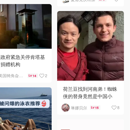
国政府紧急关停肯塔基
官捐赠机构
2
美国犄角旮旯新鲜事
14
荷兰豆找到河南弟！蜘蛛
侠的替身竟然是中国小
哥？！
8
琳娜贝尔
15