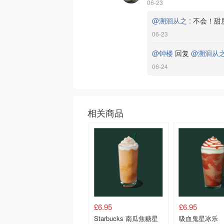
06-23
@溯洄从之
:
不会！甜
06-23
@钟楼
回复
@溯洄从
06-24
相关商品
£6.95
£6.95
Starbucks 南瓜焦糖星
吸血鬼星冰乐