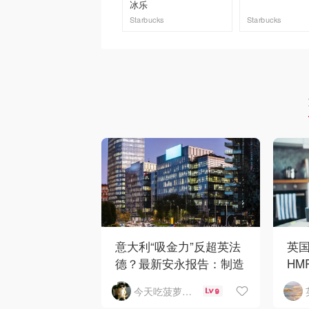
冰乐
Starbucks
Starbucks
去购买
去购买
英
意大利“吸金力”反超英法
HMR
德？最新安永报告：制造
镑，
业与AI成投资新宠！
今天吃菠萝披萨了吗
9