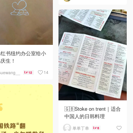
小红书纽约办公室给小
书庆生！
14
suewang__
12
🇬🇧Stoke on trent｜适合
中国人的日韩料理
单单丁单
6