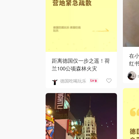
在
距离德国仅一步之遥！荷
红
兰100公顷森林火灾
德国吃喝玩乐
8