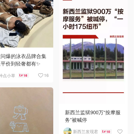
被问爆的泳衣品牌合集
从平价到轻奢都有✨
16
种点小草
16
新西兰监狱900万“按摩服
务”被喊停
新西兰发现君
10