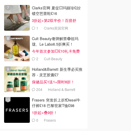
Clarks官网 夏促💥玛丽珍£22
镂空芭蕾鞋£16
3折起+第2双半价！百搭舒
服！
1
Clarks英国官网
Cult Beauty奢牌解禁🔴祖玛
珑、Le Labo6.5折爽买！
今年首次参加💥£10礼卡免费
拿
2
Cult Beauty
Holland&Barrett 新生季必买推
荐 - 灵芝胶囊£7
保健品买1送1+限时8折！
204
Holland & Barrett
Frasers 突发折上折❗️Diesel牛
仔裤£18 巴黎世家T恤£98
1折起+叠9折！
0
Frasers
£12.80
£0.00
bucks 香草星冰乐
Starbucks 骷髅手随行
Starbucks 限定草莓小