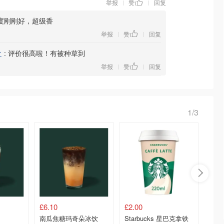
举报
赞
回复
|
|
度刚刚好，超级香
举报
赞
回复
|
|
之
:
评价很高啦！有被种草到
举报
赞
回复
|
|
1/3
£6.10
£2.00
£5.47
南瓜焦糖玛奇朵冰饮
Starbucks 星巴克拿铁
Star