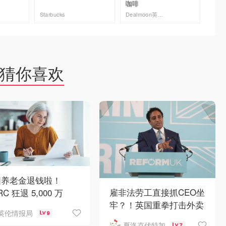
咖啡
玻璃瓶 
Starbucks
Dealmoon英国省钱快报
Amazo
去购买
去购买
猜你喜欢
国养老金退钱啦！
雇非法劳工直接抓CEO坐
C 狂退 5,000 万
牢？！英国重拳打击外卖
人均可领 £4,000！
英伦情报局
9
平台黑工
夏洛克伏特加
7