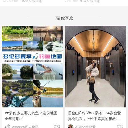
lululemon
1022人感兴趣
Amazon
913人感兴趣
猜你喜欢
🐟多伦多去哪儿钓鱼？这份地图
旧金山City Walk穿搭｜54岁也爱
全年可用✅
宽松毛衣，上松下紧真的很救比
例
America周末快讯
不要坚持要爱
2
5