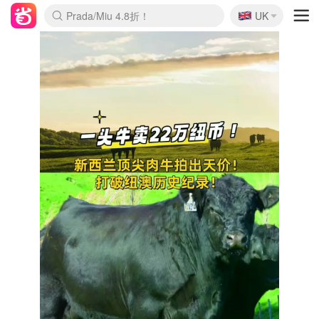
🇬🇧
Prada/Miu 4.8折！
UK
麦卢卡蜂蜜夏促！个位数！
啥？必胜客披萨5折！