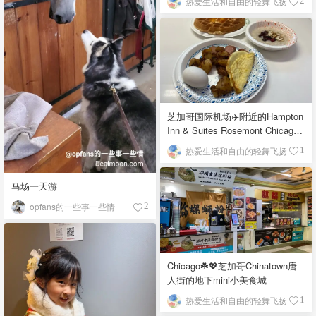
热爱生活和自由的轻舞飞扬
2
芝加哥国际机场✈️附近的Hampton
Inn & Suites Rosemont Chicago
O'Hare自助早餐
热爱生活和自由的轻舞飞扬
1
马场一天游
opfans的一些事一些情
2
Chicago☘️💖芝加哥Chinatown唐
人街的地下mini小美食城
热爱生活和自由的轻舞飞扬
1