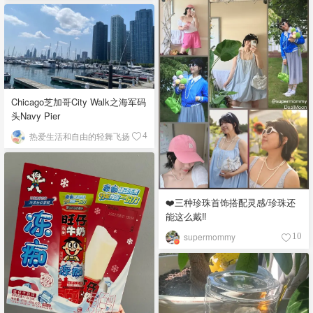
Chicago芝加哥City Walk之海军码
头Navy Pier
热爱生活和自由的轻舞飞扬
4
❤️三种珍珠首饰搭配灵感/珍珠还
能这么戴‼️
supermommy
10