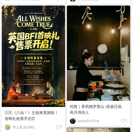
伦敦｜普莉姆罗斯山 |圣诞迁徙,
风月俏佳人
🇬🇧《八仙！》主创来英国啦！
首映礼抢票开启⏰
aman910316
1
华人影业CMC
5