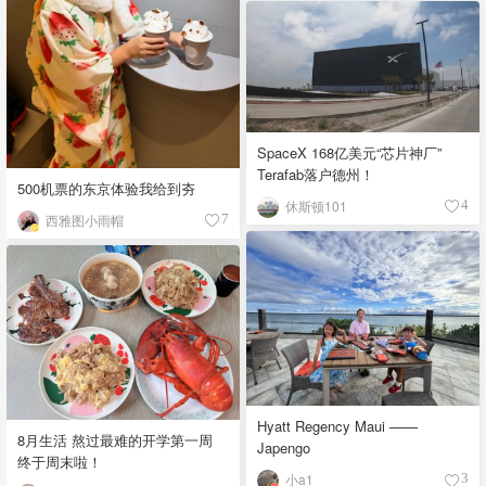
SpaceX 168亿美元“芯片神厂”
Terafab落户德州！
500机票的东京体验我给到夯
休斯顿101
4
西雅图小雨帽
7
Hyatt Regency Maui ——
8月生活 熬过最难的开学第一周
Japengo
终于周末啦！
小a1
3