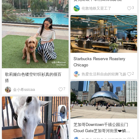
伦敦地铁又罢工了
3
Starbucks Reserve Roastery
Chicago
歌莉娅白色镂空针织衫真的很百
热爱生活和自由的轻舞飞扬
2
搭
金小希ssicaa
7
芝加哥Downtown千禧公园云门
Cloud Gate芝加哥河街景❤️鳞次
栉比的高楼