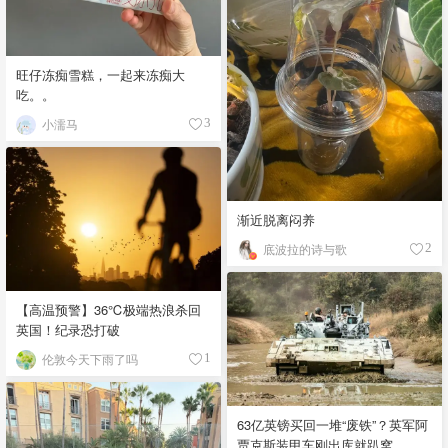
旺仔冻痴雪糕，一起来冻痴大
吃。。
小濡马
3
渐近脱离闷养
底波拉的诗与歌
2
【高温预警】36℃极端热浪杀回
英国！纪录恐打破
伦敦今天下雨了吗
1
63亿英镑买回一堆“废铁”？英军阿
贾克斯装甲车刚出库就趴窝