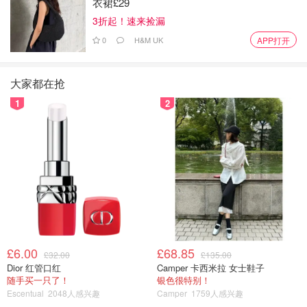
衣裙£29
3折起！速来捡漏
0
H&M UK
APP打开
大家都在抢
1
2
£6.00
£68.85
£32.00
£135.00
Dior 红管口红
Camper 卡西米拉 女士鞋子
随手买一只了！
银色很特别！
Escentual
2048人感兴趣
Camper
1759人感兴趣