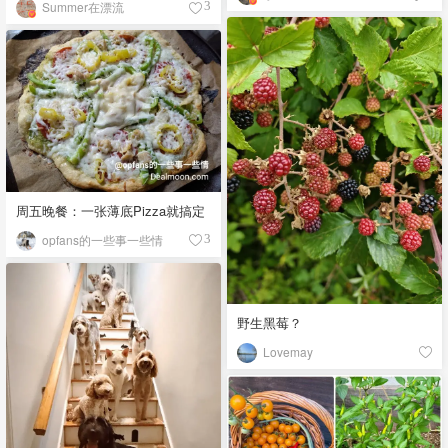
Summer在漂流
3
周五晚餐：一张薄底Pizza就搞定
opfans的一些事一些情
3
野生黑莓？
Lovemay