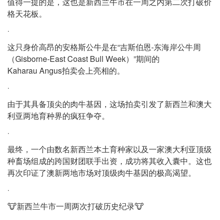
值得一提的是，这也是新西兰牛市在一周之内第二次打破价
格天花板。
·
这只身价高昂的安格斯公牛是在“吉斯伯恩-东海岸公牛周
（Gisborne-East Coast Bull Week）”期间的
Kaharau Angus拍卖会上亮相的。
·
由于其具备顶尖的肉牛基因，这场拍卖引发了新西兰和澳大
利亚两地育种界的疯狂争夺。
·
最终，一个由数名新西兰本土育种家以及一家澳大利亚顶级
种畜场组成的跨国财团联手出资，成功将其收入囊中。这也
再次印证了澳新两地市场对顶级肉牛基因的极高渴望。
·
🐮新西兰牛市一周两次打破历史纪录🐮