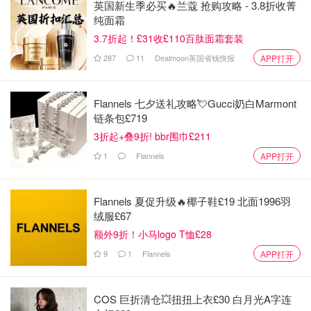
英国新生季必买🔥兰蔻 抢购攻略 - 3.8折收菁
纯面霜
3.7折起！£31收£110百肽面霜套装
287
11
Dealmoon英国省钱快报
APP打开
Flannels 七夕送礼攻略💘Gucci奶白Marmont
链条包£719
3折起+叠9折! bbr围巾£211
1
Flannels
APP打开
Flannels 夏促升级🔥椰子鞋£19 北面1996羽
绒服£67
额外9折！小马logo T恤£28
9
1
Flannels
APP打开
COS 巨折清仓💥扭扭上衣£30 白月光A字连