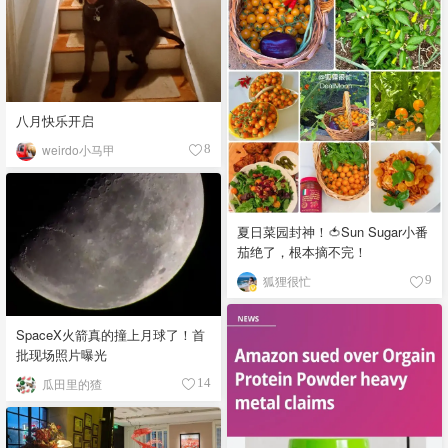
八月快乐开启
weirdo小马甲
8
夏日菜园封神！🍅Sun Sugar小番
茄绝了，根本摘不完！
狐狸很忙
9
SpaceX火箭真的撞上月球了！首
批现场照片曝光
瓜田里的猹
14