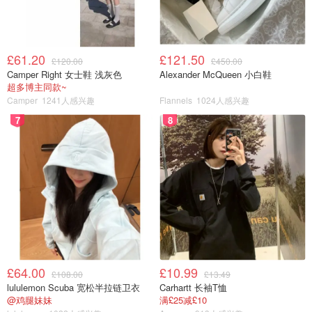
£61.20
£121.50
£120.00
£450.00
Camper Right 女士鞋 浅灰色
Alexander McQueen 小白鞋
超多博主同款~
Camper
1241人感兴趣
Flannels
1024人感兴趣
7
8
£64.00
£10.99
£108.00
£13.49
lululemon Scuba 宽松半拉链卫衣
Carhartt 长袖T恤
@鸡腿妹妹
满£25减£10