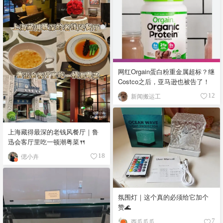
网红Orgain蛋白粉重金属超标？继
Costco之后，亚马逊也被告了！
新闻搬运工
12
上海藏得最深的老钱风餐厅｜鲁
迅会客厅里吃一顿潮粤菜🍴
偲小卉
18
氛围灯｜这个真的必须给它加个
赞🌊
西瓜瓜瓜
7