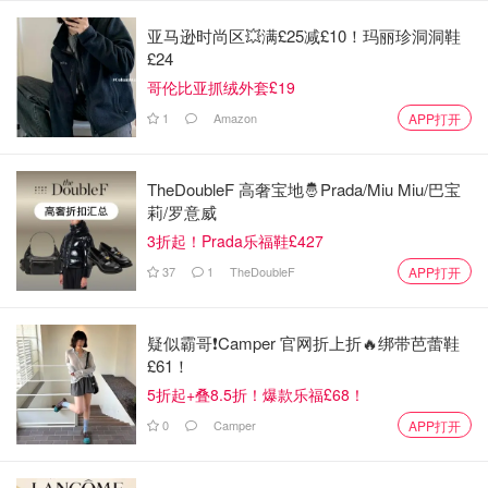
亚马逊时尚区💥满£25减£10！玛丽珍洞洞鞋
£24
哥伦比亚抓绒外套£19
1
Amazon
APP打开
TheDoubleF 高奢宝地🤴Prada/Miu Miu/巴宝
莉/罗意威
3折起！Prada乐福鞋£427
37
1
TheDoubleF
APP打开
疑似霸哥❗️Camper 官网折上折🔥绑带芭蕾鞋
£61！
5折起+叠8.5折！爆款乐福£68！
0
Camper
APP打开