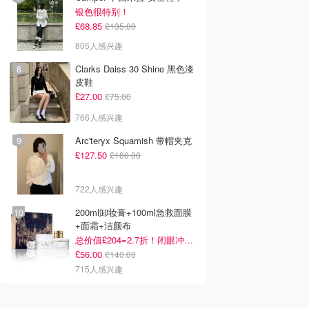
银色很特别！
£68.85
£135.00
805人感兴趣
Clarks Daiss 30 Shine 黑色漆
皮鞋
£27.00
£75.00
766人感兴趣
Arc'teryx Squamish 带帽夹克
£127.50
£180.00
722人感兴趣
200ml卸妆膏+100ml急救面膜
+面霜+洁颜布
总价值£204=2.7折！闭眼冲这套！
£56.00
£140.00
715人感兴趣