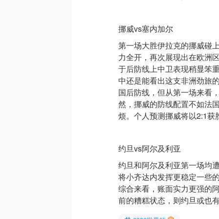
挪威vs塞内加尔
第一场大胜伊拉克的挪威碰
力全开，再次展现出在欧洲
于后防线上中卫表现稍显笨
中还是能看出这支非洲劲旅
国后防线，但从第一场来看
然，挪威的防线配置不如法
烦。个人预测挪威将以2:1获
约旦vs阿尔及利亚
约旦和阿尔及利亚第一场均
将小齐达内发挥更稳定一些
综合来看，账面实力更强的
前的糟糕状态，则约旦或也有