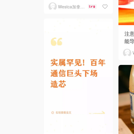
Westca加拿大生活
9
注
能