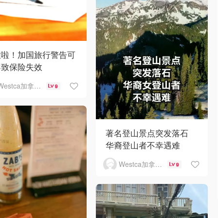
意啦！加国旅行警告可
导致保险失效
Westca加拿大生活
9
著名登山景点突发落石
华裔登山者不幸遇难
Westca加拿大生活
9