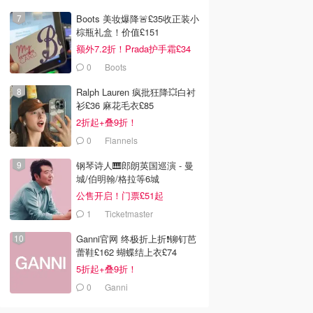
Boots 美妆爆降🚨£35收正装小
棕瓶礼盒！价值£151
额外7.2折！Prada护手霜£34
0
Boots
Ralph Lauren 疯批狂降💥白衬
衫£36 麻花毛衣£85
2折起+叠9折！
0
Flannels
钢琴诗人🎹郎朗英国巡演 - 曼
城/伯明翰/格拉等6城
公售开启！门票£51起
1
Ticketmaster
Ganni官网 终极折上折❗️铆钉芭
蕾鞋£162 蝴蝶结上衣£74
5折起+叠9折！
0
Ganni