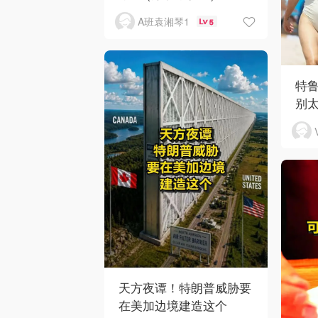
A班袁湘琴1
5
特
别
天方夜谭！特朗普威胁要
在美加边境建造这个