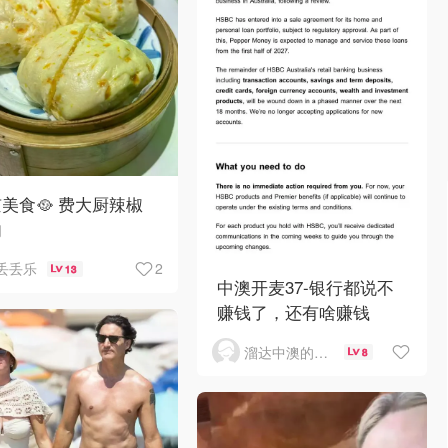
美食🥘 费大厨辣椒
肉
2
丢丢乐
13
中澳开麦37-银行都说不
赚钱了，还有啥赚钱
溜达中澳的王公子
8