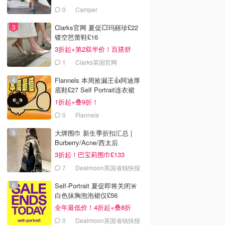
£68！
0
Camper
Clarks官网 夏促💥玛丽珍£22
镂空芭蕾鞋£16
3折起+第2双半价！百搭舒
服！
1
Clarks英国官网
Flannels 本周捡漏王👍阿迪厚
底鞋£27 Self Portrait连衣裙
£63
1折起+叠9折！
0
Flannels
大牌围巾 新生季折扣汇总 |
Burberry/Acne/西太后
3折起！巴宝莉围巾£133
7
Dealmoon英国省钱快报
Self-Portrait 夏促即将关闭🚨
白色抹胸泡泡裙仅£56
全年最低价！4折起+叠8折
0
Dealmoon英国省钱快报