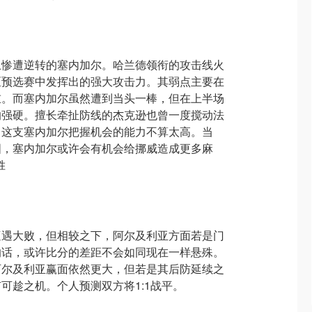
上惨遭逆转的塞内加尔。哈兰德领衔的攻击线火
区预选赛中发挥出的强大攻击力。其弱点主要在
重。而塞内加尔虽然遭到当头一棒，但在上半场
的强硬。擅长牵扯防线的杰克逊也曾一度搅动法
，这支塞内加尔把握机会的能力不算太高。当
国，塞内加尔或许会有机会给挪威造成更多麻
胜
遭遇大败，但相较之下，阿尔及利亚方面若是门
的话，或许比分的差距不会如同现在一样悬殊。
阿尔及利亚赢面依然更大，但若是其后防延续之
可趁之机。个人预测双方将1:1战平。