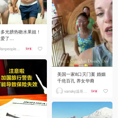
鲁多光膀热吻水果姐！
太爱了…
Vanpeople人在温哥华
5
美国一家8口灭门案 婚姻
千疮百孔 养女华裔
vansky温哥华天空
8