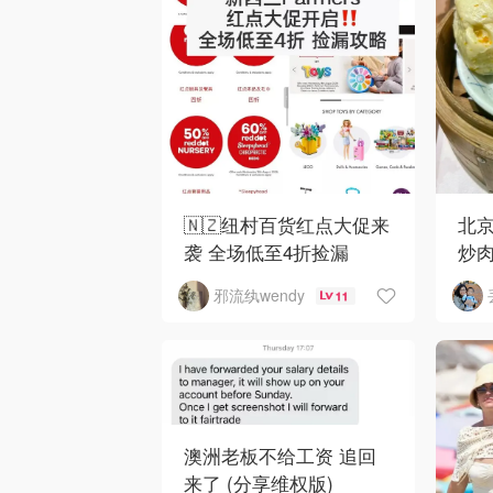
🇳🇿纽村百货红点大促来
北京
袭 全场低至4折捡漏
炒
邪流纨wendy
11
澳洲老板不给工资 追回
来了 (分享维权版)