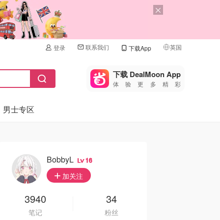
联系我们
英国
登录
下载App
🇺🇸
美国
下载 DealMoon App
体验更多精彩
🇨🇳
中国
男士专区
🇨🇦
加拿大
🇬🇧
英国
🇩🇪
德国
BobbyL
16
🇫🇷
加关注
法国
🇮🇹
3940
34
意大利
笔记
粉丝
🇦🇺
澳洲