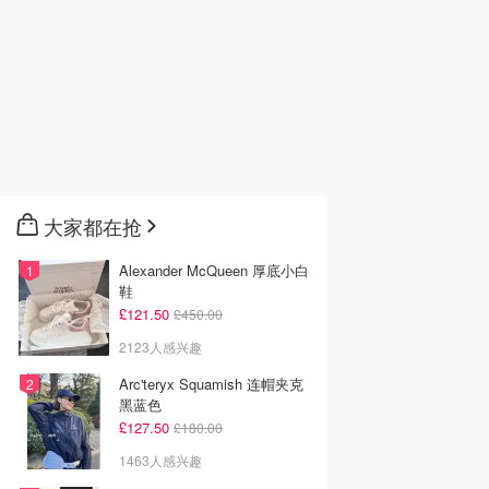
大家都在抢
Alexander McQueen 厚底小白
鞋
£121.50
£450.00
2123人感兴趣
Arc'teryx Squamish 连帽夹克
黑蓝色
£127.50
£180.00
1463人感兴趣