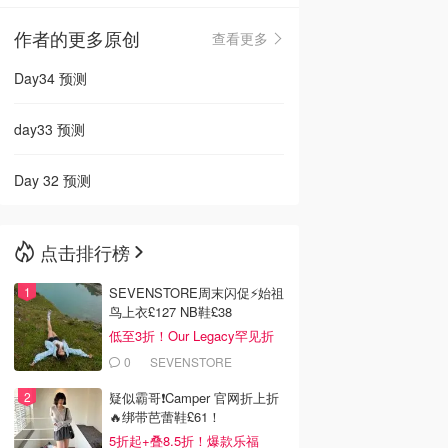
作者的更多原创
查看更多
🇳🇿
新西兰
Day34 预测
day33 预测
Day 32 预测
点击排行榜
SEVENSTORE周末闪促⚡️始祖
鸟上衣£127 NB鞋£38
低至3折！Our Legacy罕见折
0
SEVENSTORE
疑似霸哥❗️Camper 官网折上折
🔥绑带芭蕾鞋£61！
5折起+叠8.5折！爆款乐福