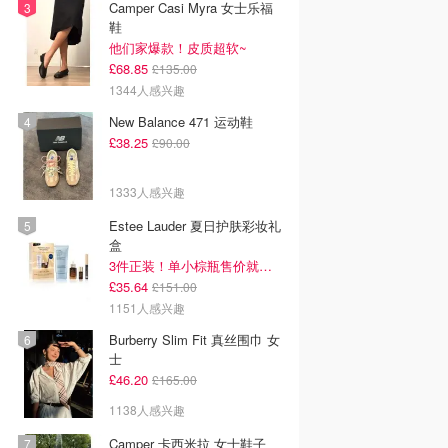
Camper Casi Myra 女士乐福
鞋
他们家爆款！皮质超软~
£68.85
£135.00
1344人感兴趣
New Balance 471 运动鞋
£38.25
£90.00
1333人感兴趣
Estee Lauder 夏日护肤彩妆礼
盒
3件正装！单小棕瓶售价就要£65！
£35.64
£151.00
1151人感兴趣
Burberry Slim Fit 真丝围巾 女
士
£46.20
£165.00
1138人感兴趣
Camper 卡西米拉 女士鞋子