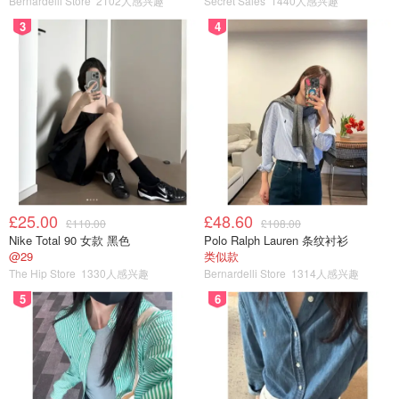
Bernardelli Store
2102人感兴趣
Secret Sales
1440人感兴趣
3
4
£25.00
£48.60
£110.00
£108.00
Nike Total 90 女款 黑色
Polo Ralph Lauren 条纹衬衫
@29
类似款
The Hip Store
1330人感兴趣
Bernardelli Store
1314人感兴趣
5
6