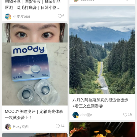
购物分享｜国货美妆｜橘朵新品
唇泥｜睫毛打底膏｜日韩小物｜
眼线笔｜美甲DIY💅
小皮皮pipi
6
八月的阿拉斯加真的很适合徒步
+看三文鱼回游😬
MOODY美瞳测评｜定轴高光体验
abc個c
16
一次就会爱上！
Roxy克西
14