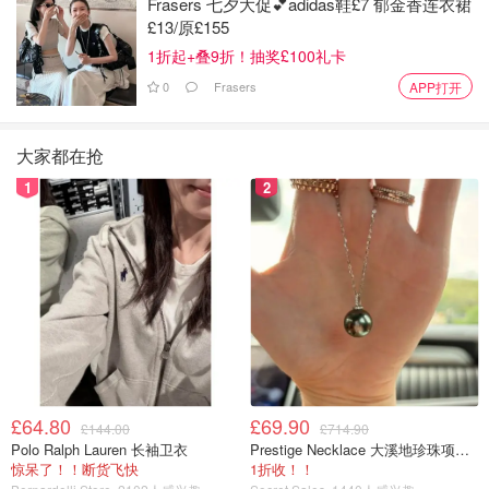
Frasers 七夕大促💕adidas鞋£7 郁金香连衣裙
£13/原£155
1折起+叠9折！抽奖£100礼卡
0
Frasers
APP打开
大家都在抢
1
2
£64.80
£69.90
£144.00
£714.90
Polo Ralph Lauren 长袖卫衣
Prestige Necklace 大溪地珍珠项链 10-11mm
惊呆了！！断货飞快
1折收！！