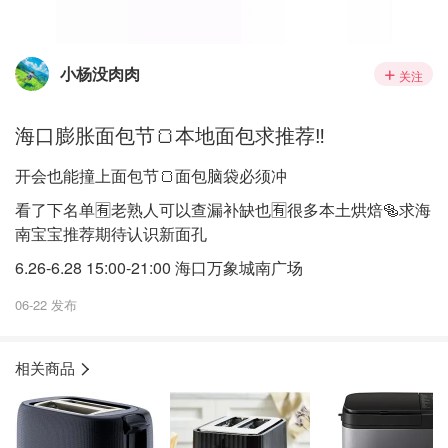
小杨没肉肉
关注
海口膨胀面包节🍞本地面包求推荐‼️
开会也能撞上面包节🍞面包脑袋必须冲
看了下名单🈶️老熟人可以查漏补缺也🈶️很多本土烘焙🥯求海
南宝宝推荐期待认识新面孔
6.26-6.28 15:00-21:00 海口万象城南广场
06-22 发布
相关商品