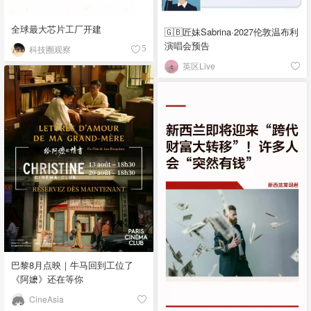
全球最大芯片工厂开建
🇬🇧匠妹Sabrina·2027伦敦温布利
演唱会预告
科技圈观察
5
英区Live
巴黎8月点映｜牛马回到工位了
《阿嬷》还在等你
CineAsia