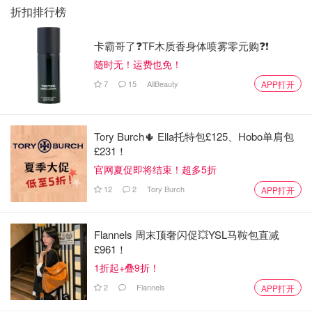
折扣排行榜
卡霸哥了❓TF木质香身体喷雾零元购❓❗
随时无！运费也免！
7
15
AllBeauty
APP打开
Tory Burch🌵 Ella托特包£125、Hobo单肩包
£231！
官网夏促即将结束！超多5折
12
2
Tory Burch
APP打开
Flannels 周末顶奢闪促💥YSL马鞍包直减
£961！
1折起+叠9折！
2
Flannels
APP打开