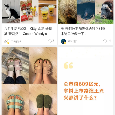
八月生活PLOG｜Kitty·盒马·缺德
🐻 来阿拉斯加没偶遇熊？别急，
舅·茉莉奶白·Costco·Wendy's
来这里补救一下！
maggie
abc個c
2
14