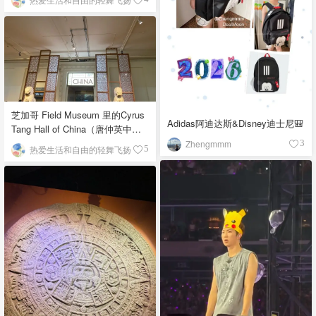
芝加哥 Field Museum 里的Cyrus
Adidas阿迪达斯&Disney迪士尼🎒
Tang Hall of China（唐仲英中国
馆）
Zhengmmm
3
热爱生活和自由的轻舞飞扬
5