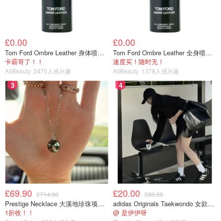
£0.00
£0.00
Tom Ford Ombre Leather 身体喷雾 150ml
Tom Ford Ombre Leather 全身喷雾 150ml
卡霸哥了！！
速度买！随时无！
AllBeauty
2470人感兴趣
AllBeauty
1378人感兴趣
3
4
£69.90
£20.00
£714.90
£80.00
Prestige Necklace 大溪地珍珠项链 10-11mm
adidas Originals Taekwondo 女款黑色运动鞋
1折收！！
@ 是伊伊呀