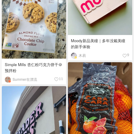
Moody新品美瞳｜多年没戴美瞳
的新手体验
木易
9
Simple Mills 杏仁粉巧克力饼干🍪
预拌粉
Summer在漂流
11