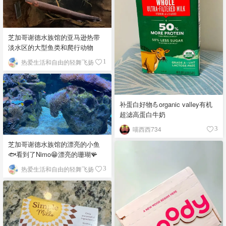
芝加哥谢德水族馆的亚马逊热带
淡水区的大型鱼类和爬行动物
热爱生活和自由的轻舞飞扬
1
补蛋白好物💪organic valley有机
超滤高蛋白牛奶
喵西西734
3
芝加哥谢德水族馆的漂亮的小鱼
🐟看到了Nimo😁漂亮的珊瑚🪸
热爱生活和自由的轻舞飞扬
3