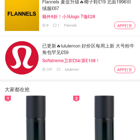
Flannels 夏促升级🔥椰子鞋£19 北面1996羽
绒服£67
额外9折！小马logo T恤£28
9
1
Flannels
APP打开
已更新🔥lululemon 好价区每周上新 大号粉牛
角包罕见£59
Softstreme卫衣£54/原£108！
107
lululemon
APP打开
大家都在抢
1
2