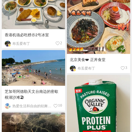
香港机场必吃榜🍜2号冰室
布丢爱布丁
2
北京美食❤️ 正丼食堂
布丢爱布丁
3
芝加哥阿德勒天文台南边的密歇
根湖沙滩🏖️
热爱生活和自由的轻舞飞扬
10