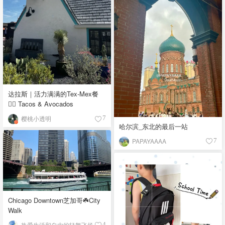
达拉斯｜活力满满的Tex-Mex餐
👉🏼 Tacos & Avocados
樱桃小透明
7
哈尔滨_东北的最后一站
PAPAYAAAA
7
Chicago Downtown芝加哥☘️City
Walk
热爱生活和自由的轻舞飞扬
4