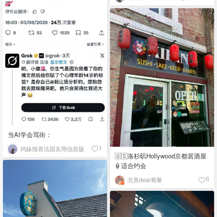
当AI学会骂街：
鸡妹报喜法国实用信息版
1
🇺🇸洛杉矶Hollywood京都居酒屋
🏮适合约会
北美deal蜀黎
6