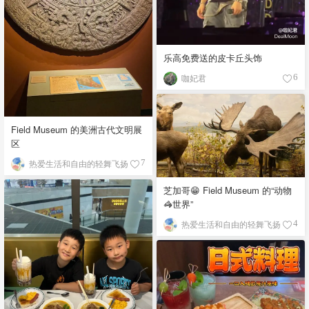
乐高免费送的皮卡丘头饰
咖妃君
6
Field Museum 的美洲古代文明展
区
热爱生活和自由的轻舞飞扬
7
芝加哥😁 Field Museum 的“动物
🦓世界”
热爱生活和自由的轻舞飞扬
4