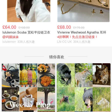
£64.00
£68.00
£108.00
£170.00
lululemon Scuba 宽松半拉链卫衣
Vivienne Westwood Agnatha 耳环
@鸡腿妹妹
4折啊啊！先点击激活链接！
lululemon
338人感兴趣
LN-CC UK
304人感兴趣
猜你喜欢