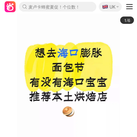
🇬🇧
Prada/Miu 4.8折！
UK
麦卢卡蜂蜜夏促！个位数！
啥？必胜客披萨5折！
2/6