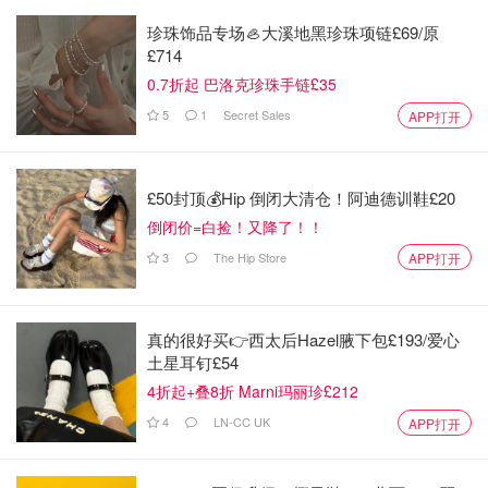
珍珠饰品专场🦪大溪地黑珍珠项链£69/原
£714
0.7折起 巴洛克珍珠手链£35
5
1
Secret Sales
APP打开
£50封顶💰Hip 倒闭大清仓！阿迪德训鞋£20
倒闭价=白捡！又降了！！
3
The Hip Store
APP打开
真的很好买👉西太后Hazel腋下包£193/爱心
土星耳钉£54
4折起+叠8折 Marni玛丽珍£212
4
LN-CC UK
APP打开