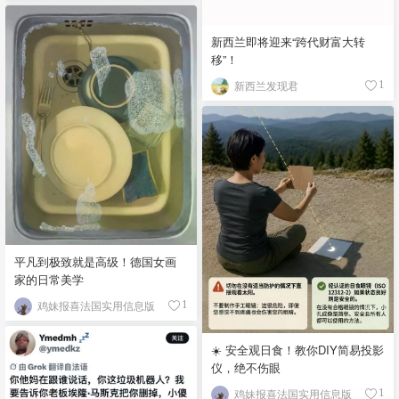
新西兰即将迎来“跨代财富大转
移”！
新西兰发现君
1
平凡到极致就是高级！德国女画
家的日常美学
鸡妹报喜法国实用信息版
1
☀️ 安全观日食！教你DIY简易投影
仪，绝不伤眼
鸡妹报喜法国实用信息版
1