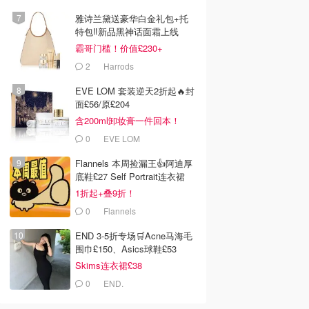
雅诗兰黛送豪华白金礼包+托
0
£42.00
£95.00
£36.34
£65.00
特包‼️新品黑神话面霜上线
E YOUNG
Rodial 龙血玻尿酸保湿
PerriconeMD
霸哥门槛！价值£230+
GE Real
霜 SPF15
Neuropeptide 神经肽眼
ronic 一日套装 7
部紧致精华
oung
Rodial
PerriconeMD
2
Harrods
去购买
去购买
去购买
EVE LOM 套装逆天2折起🔥封
面£56/原£204
含200ml卸妆膏一件回本！
0
EVE LOM
Flannels 本周捡漏王👍阿迪厚
底鞋£27 Self Portrait连衣裙
£63
1折起+叠9折！
0
Flannels
END 3-5折专场🛒Acne马海毛
围巾£150、Asics球鞋£53
Skims连衣裙£38
0
END.