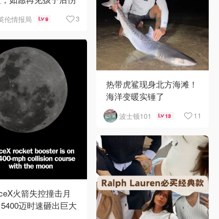
离世
3
英伦情报局
9
热带虎鲨现身北方海滩！
海洋变暖实锤了
11
波士顿101
13
aceX火箭失控撞击月
5400迈时速砸出巨大
石坑