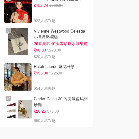
£152.74
£380.01
922人感兴趣
Vivienne Westwood Celestia
小号吊坠项链
26春夏款 锁头带珍珠水滴项链
£96.80
£220.00
820人感兴趣
Ralph Lauren 麻花开衫
£135.00
£225.00
654人感兴趣
Clarks Daiss 30 闪亮漆皮玛丽
珍鞋
£26.25
£75.00
650人感兴趣