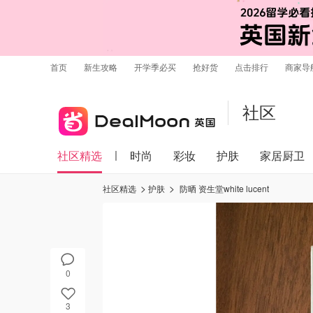
首页
新生攻略
开学季必买
抢好货
点击排行
商家导
社区
社区精选
时尚
彩妆
护肤
家居厨卫
社区精选
护肤
防晒 资生堂white lucent
0
3