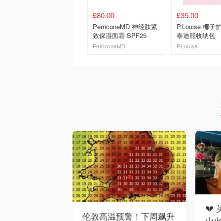
£80.00
£35.00
PerriconeMD 神经肽紧
P.Louise 椰
致保湿面霜 SPF25
泰迪熊收纳包
PerriconeMD
P.Louise
去购买
去购买
💔
伦敦高温预警！下周飙升
山