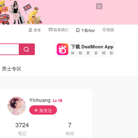
联系我们
英国
登录
下载App
🇺🇸
美国
下载 DealMoon App
体验更多精彩
🇨🇳
中国
男士专区
🇨🇦
加拿大
🇬🇧
英国
🇩🇪
德国
Yinhuang
16
🇫🇷
加关注
法国
🇮🇹
3724
7
意大利
笔记
粉丝
🇦🇺
澳洲