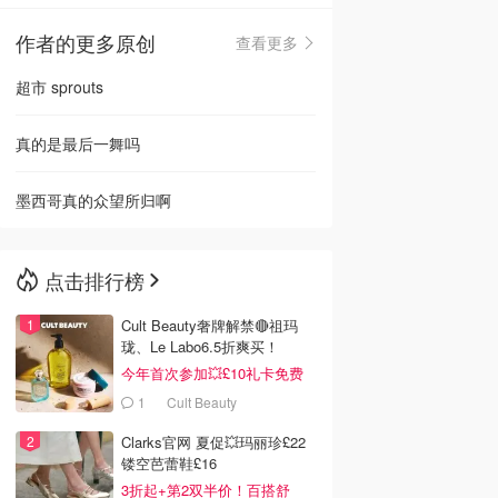
作者的更多原创
查看更多
🇳🇿
新西兰
超市 sprouts
真的是最后一舞吗
墨西哥真的众望所归啊
点击排行榜
Cult Beauty奢牌解禁🔴祖玛
珑、Le Labo6.5折爽买！
今年首次参加💥£10礼卡免费
拿
1
Cult Beauty
Clarks官网 夏促💥玛丽珍£22
镂空芭蕾鞋£16
3折起+第2双半价！百搭舒