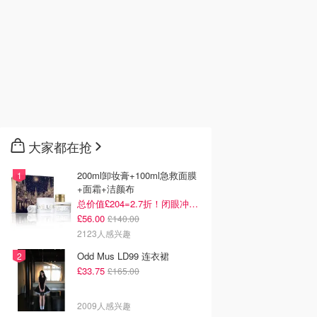
大家都在抢
200ml卸妆膏+100ml急救面膜
+面霜+洁颜布
总价值£204=2.7折！闭眼冲这套！
£56.00
£140.00
2123人感兴趣
Odd Mus LD99 连衣裙
£33.75
£165.00
2009人感兴趣