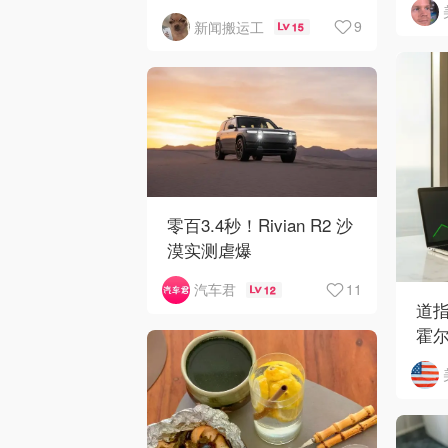
9
新闻搬运工
15
零百3.4秒！Rivian R2 沙
漠实测虐爆
11
汽车君
12
道指
霍
开