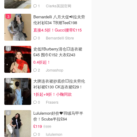
服！
1
Clarks英国官网
Bernardelli 八月大促📢拉夫劳
伦衬衫£34 TB潮Tee£198
直接4.5折！Gucci腰带£115
0
Bernardelli Store
史低‼️Burberry清仓💥连衣裙
£45 围巾£152 大衣£243
0.4折起！
2
Jomashop
大牌连衣裙抄底价💥拉夫劳伦
衬衫裙£130 CK连衣裙£29！
1折起+9折！小鞠同款
Ganni£88
0
Frasers
Lululemon好价🖤羽绒马甲半
价！Scuba半拉£64
£119
£228
0
lululemon