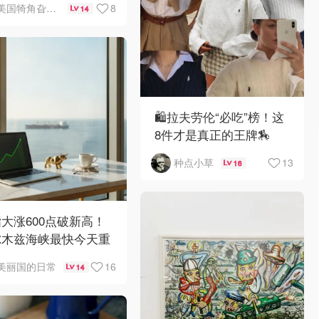
8
美国犄角旮旯新鲜事
14
🛍️拉夫劳伦“必吃”榜！这
8件才是真正的王牌🏇
13
种点小草
16
大涨600点破新高！
尔木兹海峡最快今天重
16
美丽国的日常
14