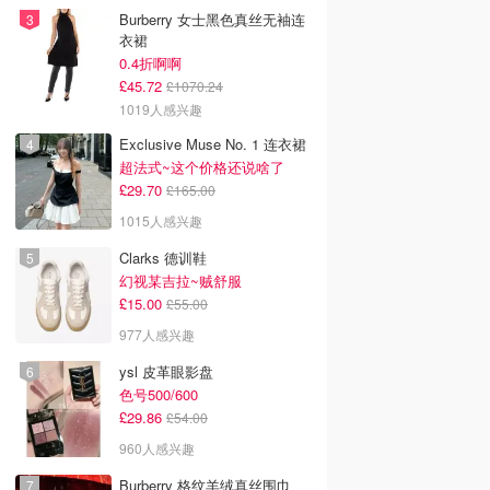
Burberry 女士黑色真丝无袖连
衣裙
0.4折啊啊
£45.72
£1070.24
1019人感兴趣
Exclusive Muse No. 1 连衣裙
超法式~这个价格还说啥了
£29.70
£165.00
1015人感兴趣
Clarks 德训鞋
幻视某吉拉~贼舒服
£15.00
£55.00
977人感兴趣
ysl 皮革眼影盘
色号500/600
£29.86
£54.00
960人感兴趣
Burberry 格纹羊绒真丝围巾