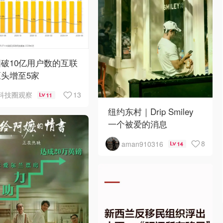
破10亿用户数的互联
头增至5家
13
科技圈观察
11
纽约东村｜Drip Smiley
一个被爱的消息
8
aman910316
14