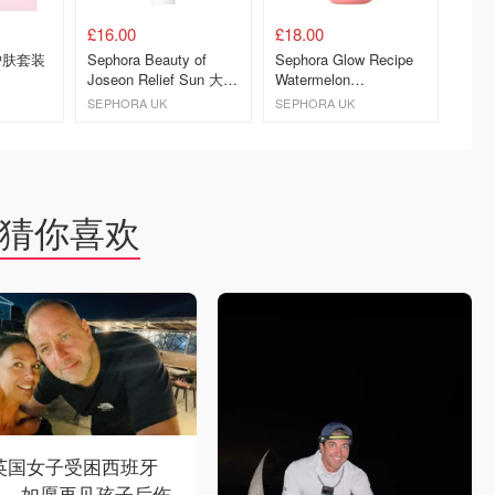
£16.00
£18.00
£17.4
子护肤套装
Sephora Beauty of
Sephora Glow Recipe
OLIV
Joseon Relief Sun 大米
Watermelon
WELLA
益生菌防晒霜 SPF50+
Niacinamide 精华露
Hyalu
SEPHORA UK
SEPHORA UK
Olive Y
片
去购买
去购买
猜你喜欢
 英国女子受困西班牙
火，如愿再见孩子后伤