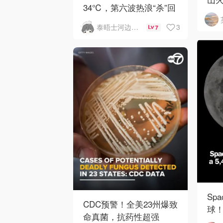
34℃，第六波热浪“杀”回
重
英伦
3
泰晤士河边打工人
7
Sp
CDC预警！全美23州爆致
球！
命真菌，抗药性超强
陨