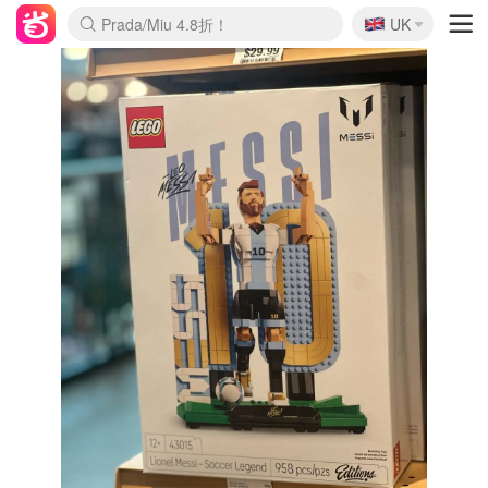
🇬🇧
Prada/Miu 4.8折！
UK
麦卢卡蜂蜜夏促！个位数！
啥？必胜客披萨5折！