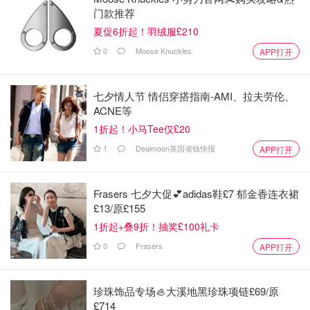
门款推荐
夏促6折起！羽绒服£210
0
Moose Knuckles
APP打开
七夕情人节 情侣穿搭指南-AMI、拉夫劳伦、
ACNE等
1折起！小马Tee仅£20
1
Dealmoon英国省钱快报
APP打开
Frasers 七夕大促💕adidas鞋£7 郁金香连衣裙
£13/原£155
1折起+叠9折！抽奖£100礼卡
0
Frasers
APP打开
珍珠饰品专场🦪大溪地黑珍珠项链£69/原
£714