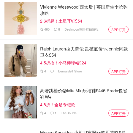
Vivienne Westwood 西太后 | 英国新生季抢购
攻略
2.6折起！土星耳钉£54
460
8
Dealmoon英国省钱快报
APP打开
Ralph Lauren拉夫劳伦 跌破底价✨Jennie同款
卫衣£54
4.5折抢！小马棒球帽£24
4
Bernardelli Store
APP打开
高奢跳楼价😱Miu Miu乐福鞋£446 Prada包省
¥1W+
4.8折！全是专柜款
4
1
TheDoubleF
APP打开
Moose Knuckles 小剪刀官网✂️购买攻略&热