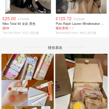
£25.00
£125.72
£110.00
£193.00
Nike Total 90 女款 黑色
Polo Ralph Lauren Windbreaker 夹克 薄款
@29
爆款来啦！！
The Hip Store
523人感兴趣
Bernardelli Store
466人感兴趣
猜你喜欢