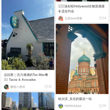
🇺🇸洛杉矶Hollywood京都居酒屋
🏮适合约会
北美deal蜀黎
14
达拉斯｜活力满满的Tex-Mex餐
👉🏼 Tacos & Avocados
樱桃小透明
21
哈尔滨_东北的最后一站
PAPAYAAAA
16