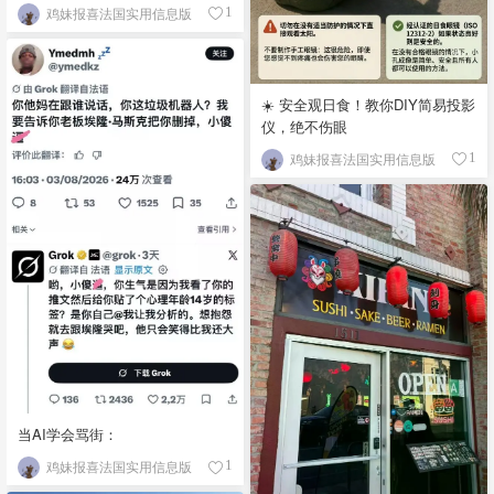
鸡妹报喜法国实用信息版
1
☀️ 安全观日食！教你DIY简易投影
仪，绝不伤眼
鸡妹报喜法国实用信息版
1
当AI学会骂街：
鸡妹报喜法国实用信息版
1