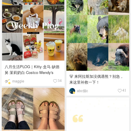
八月生活PLOG｜Kitty·盒马·缺德
舅·茉莉奶白·Costco·Wendy's
🐻 来阿拉斯加没偶遇熊？别急，
maggie
34
来这里补救一下！
abc個c
41