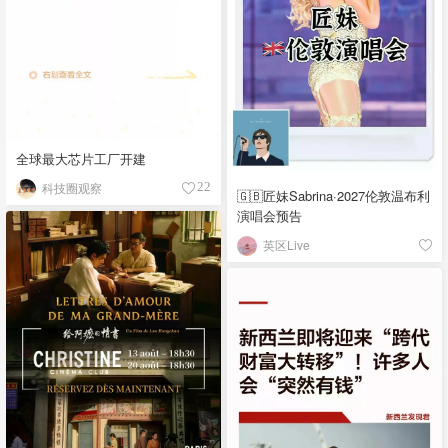
全球最大芯片工厂开建
科技圈观察
22
🇬🇧匠妹Sabrina·2027伦敦温布利
演唱会预告
英区Live