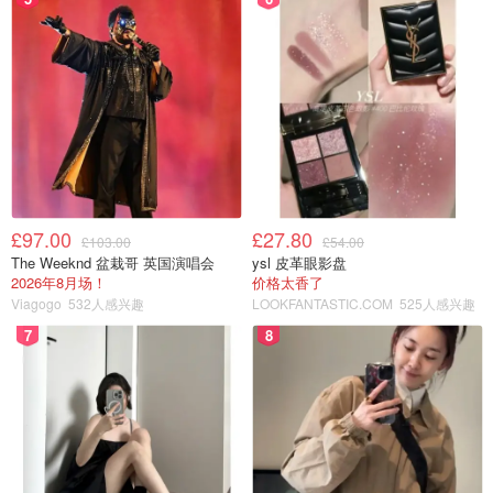
£97.00
£27.80
£103.00
£54.00
The Weeknd 盆栽哥 英国演唱会
ysl 皮革眼影盘
2026年8月场！
价格太香了
Viagogo
532人感兴趣
LOOKFANTASTIC.COM
525人感兴趣
7
8