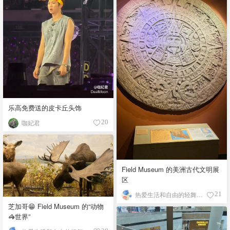
乐高免费送的皮卡丘头饰
咖妃君
20
Field Museum 的美洲古代文明展
区
热爱生活和自由的轻舞飞扬
21
芝加哥😁 Field Museum 的“动物
🦓世界”