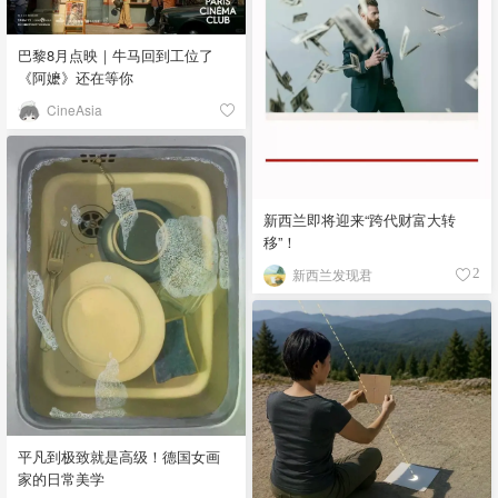
巴黎8月点映｜牛马回到工位了
《阿嬷》还在等你
CineAsia
新西兰即将迎来“跨代财富大转
移”！
新西兰发现君
2
平凡到极致就是高级！德国女画
家的日常美学