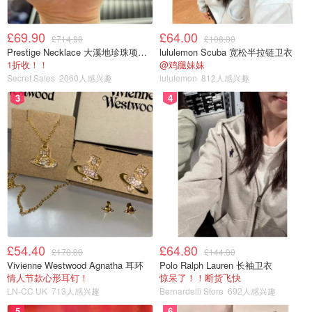
£69.90
£64.00
£714.90
£108.00
Prestige Necklace 大溪地珍珠项链 10-11mm
lululemon Scuba 宽松半拉链卫衣
1折收！！
@鸡腿妹妹
Secret Sales
2060人感兴趣
lululemon
812人感兴趣
3
4
£54.40
£64.80
£170.00
£144.00
Vivienne Westwood Agnatha 耳环
Polo Ralph Lauren 长袖卫衣
情人节款心形耳钉！
惊呆了！！断货飞快
LN-CC UK
713人感兴趣
Bernardelli Store
692人感兴趣
5
6