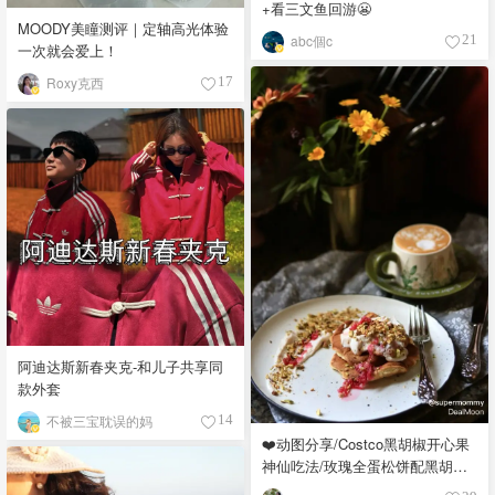
+看三文鱼回游😬
MOODY美瞳测评｜定轴高光体验
abc個c
21
一次就会爱上！
Roxy克西
17
阿迪达斯新春夹克-和儿子共享同
款外套
不被三宝耽误的妈
14
❤️动图分享/Costco黑胡椒开心果
神仙吃法/玫瑰全蛋松饼配黑胡椒
开心果碎太惊艳😍