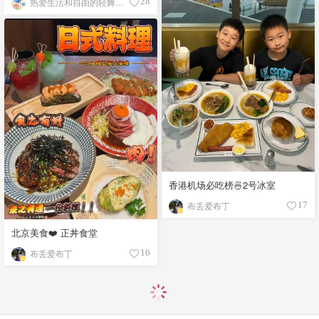
热爱生活和自由的轻舞飞扬
28
香港机场必吃榜🍜2号冰室
布丢爱布丁
17
北京美食❤️ 正丼食堂
布丢爱布丁
16