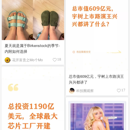
夏天就是属于Birkenstock的季节-
内附如何选择
花开富贵之Mo个Mo
18
总市值609亿元，宇树上市路演王
兴兴都讲了
科技圈观察
17