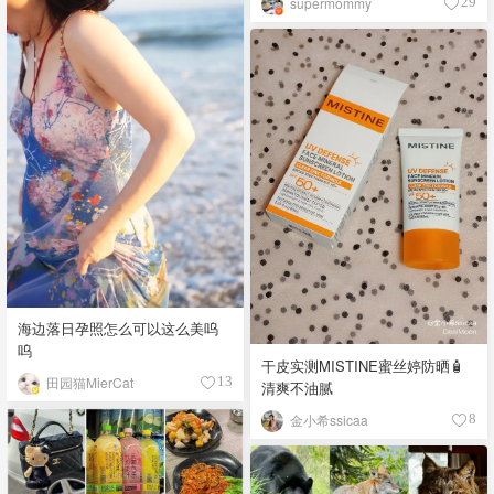
supermommy
29
海边落日孕照怎么可以这么美呜
呜
干皮实测MISTINE蜜丝婷防晒🧴
田园猫MierCat
13
清爽不油腻
金小希ssicaa
8