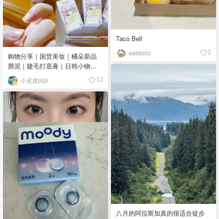
Taco Bell
aabbccc
2
购物分享｜国货美妆｜橘朵新品
唇泥｜睫毛打底膏｜日韩小物｜
眼线笔｜美甲DIY💅
小皮皮pipi
12
八月的阿拉斯加真的很适合徒步