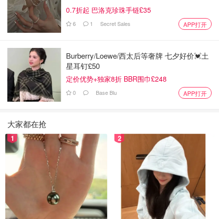
0.7折起 巴洛克珍珠手链£35
6
1
Secret Sales
APP打开
Burberry/Loewe/西太后等奢牌 七夕好价💓土
星耳钉£50
定价优势+独家8折 BBR围巾£248
0
Base Blu
APP打开
大家都在抢
1
2