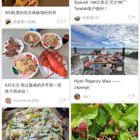
SpaceX 168亿美元“芯片神厂”
Terafab落户德州！
500机票的东京体验我给到夯
休斯顿101
9
西雅图小雨帽
13
Hyatt Regency Maui ——
8月生活 熬过最难的开学第一周
Japengo
终于周末啦！
小a1
9
Summer在漂流
8