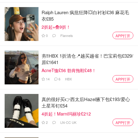
Ralph Lauren 疯批狂降💥白衬衫£36 麻花毛
衣£85
2折起+叠9折！
0
Flannels
APP打开
夯‼️HBX 1折清仓📍越买越省！巴宝莉包£329/
原£1641
AcneT恤£56 勃肯拖鞋£48！
14
6
HBX
APP打开
真的很好买👉西太后Hazel腋下包£193/爱心
土星耳钉£54
4折起！Marni玛丽珍£212
2
LN-CC UK
APP打开