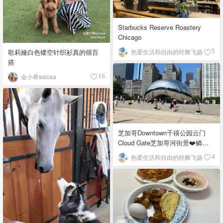
Starbucks Reserve Roastery
Chicago
歌莉娅白色镂空针织衫真的很百
热爱生活和自由的轻舞飞扬
5
搭
金小希ssicaa
16
芝加哥Downtown千禧公园云门
Cloud Gate芝加哥河街景❤️鳞次
栉比的高楼
热爱生活和自由的轻舞飞扬
4