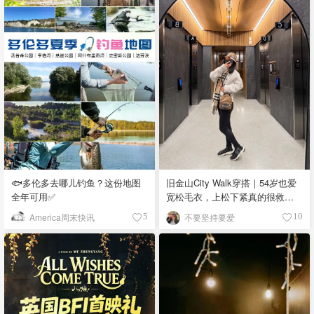
🐟多伦多去哪儿钓鱼？这份地图
旧金山City Walk穿搭｜54岁也爱
全年可用✅
宽松毛衣，上松下紧真的很救比
例
America周末快讯
不要坚持要爱
5
10