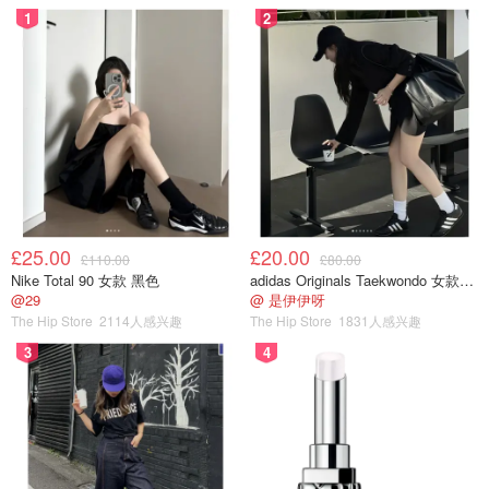
1
2
£25.00
£20.00
£110.00
£80.00
Nike Total 90 女款 黑色
adidas Originals Taekwondo 女款黑色运动鞋
@29
@ 是伊伊呀
The Hip Store
2114人感兴趣
The Hip Store
1831人感兴趣
3
4