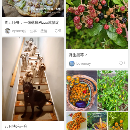
周五晚餐：一张薄底Pizza就搞定
opfans的一些事一些情
9
野生黑莓？
Lovemay
1
八月快乐开启