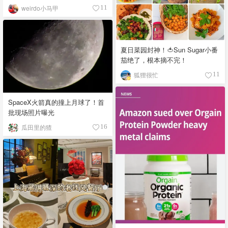
weirdo小马甲
11
夏日菜园封神！🍅Sun Sugar小番
茄绝了，根本摘不完！
狐狸很忙
11
SpaceX火箭真的撞上月球了！首
批现场照片曝光
瓜田里的猹
16