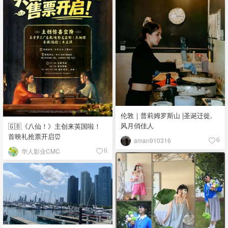
伦敦｜普莉姆罗斯山 |圣诞迁徙,
风月俏佳人
🇬🇧《八仙！》主创来英国啦！
首映礼抢票开启⏰
aman910316
6
华人影业CMC
6