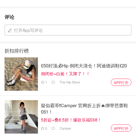
评论
打开App写评论
折扣排行榜
£50封顶💰Hip 倒闭大清仓！阿迪德训鞋£20
倒闭价=白捡！又降了！！
1
The Hip Store
APP打开
疑似霸哥❗️Camper 官网折上折🔥绑带芭蕾鞋
£61！
5折起+叠8.5折！爆款乐福£68！
0
Camper
APP打开