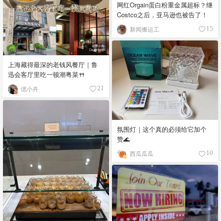
网红Orgain蛋白粉重金属超标？继
Costco之后，亚马逊也被告了！
新闻搬运工
15
上海藏得最深的老钱风餐厅｜鲁
迅会客厅里吃一顿潮粤菜🍴
偲小卉
21
氛围灯｜这个真的必须给它加个
赞🌊
西瓜瓜瓜
10