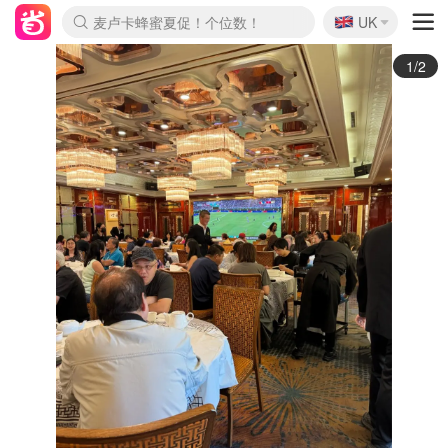
🇬🇧
Prada/Miu 4.8折！
UK
麦卢卡蜂蜜夏促！个位数！
啥？必胜客披萨5折！
2/2