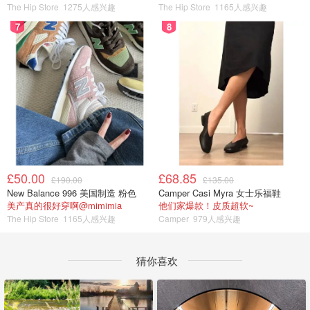
The Hip Store
1275人感兴趣
The Hip Store
1165人感兴趣
7
8
£50.00
£68.85
£190.00
£135.00
New Balance 996 美国制造 粉色
Camper Casi Myra 女士乐福鞋
美产真的很好穿啊@mimimia
他们家爆款！皮质超软~
The Hip Store
1165人感兴趣
Camper
979人感兴趣
猜你喜欢