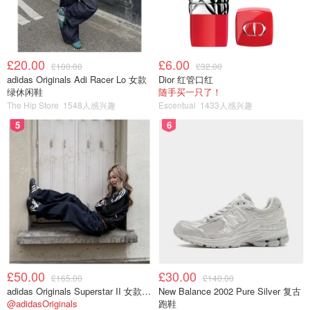
£20.00
£6.00
£100.00
£32.00
adidas Originals Adi Racer Lo 女款
Dior 红管口红
绿休闲鞋
随手买一只了！
The Hip Store
1548人感兴趣
Escentual
1433人感兴趣
5
6
£50.00
£30.00
£165.00
£140.00
adidas Originals Superstar II 女款串珠休闲鞋 黑色
New Balance 2002 Pure Silver 复古
@adidasOriginals
跑鞋