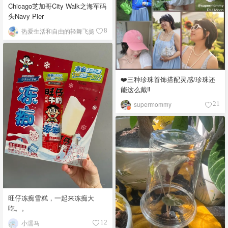
Chicago芝加哥City Walk之海军码
头Navy Pier
热爱生活和自由的轻舞飞扬
8
❤️三种珍珠首饰搭配灵感/珍珠还
能这么戴‼️
supermommy
21
旺仔冻痴雪糕，一起来冻痴大
吃。。
小濡马
12