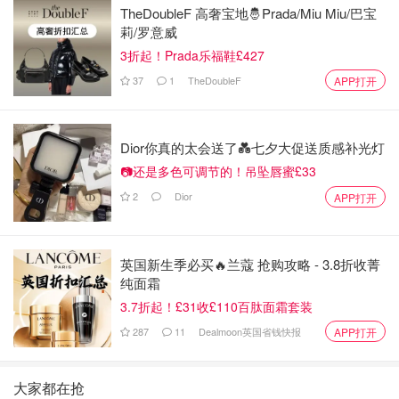
TheDoubleF 高奢宝地🤴Prada/Miu Miu/巴宝
莉/罗意威
3折起！Prada乐福鞋£427
37
1
TheDoubleF
APP打开
Dior你真的太会送了💑七夕大促送质感补光灯
📷还是多色可调节的！吊坠唇蜜£33
2
Dior
APP打开
英国新生季必买🔥兰蔻 抢购攻略 - 3.8折收菁
纯面霜
3.7折起！£31收£110百肽面霜套装
287
11
Dealmoon英国省钱快报
APP打开
大家都在抢