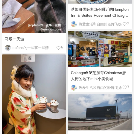
芝加哥国际机场✈️附近的Hampton
Inn & Suites Rosemont Chicago
O'Hare自助早餐
热爱生活和自由的轻舞飞扬
7
马场一天游
opfans的一些事一些情
6
Chicago☘️💖芝加哥Chinatown唐
人街的地下mini小美食城
热爱生活和自由的轻舞飞扬
3