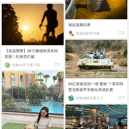
渐近脱离闷养
底波拉的诗与歌
5
【高温预警】36℃极端热浪杀回
英国！纪录恐打破
伦敦今天下雨了吗
1
63亿英镑买回一堆“废铁”？英军阿
贾克斯装甲车刚出库就趴窝
伦敦地铁又罢工了
3