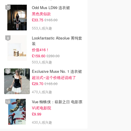
Odd Mus LD99 连衣裙
黑色类似款
£33.75
£165.00
553人感兴趣
Lookfantastic Absolue 菁纯套
装
价值416！
£159.60
£280.00
503人感兴趣
Exclusive Muse No. 1 连衣裙
超法式~这个价格还说啥了
£29.70
£165.00
470人感兴趣
Vue 蜘蛛侠：崭新之日 电影票
VUE电影院
£9.99
430人感兴趣