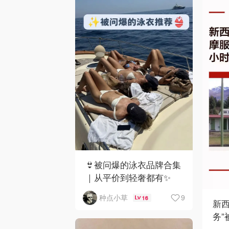
👙被问爆的泳衣品牌合集
｜从平价到轻奢都有✨
9
种点小草
16
新西
务”