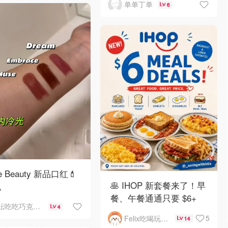
单单丁单
6
e Beauty 新品口红💄
🥞 IHOP 新套餐来了！早
色
餐、午餐通通只要 $6+
妘吃吃巧克力芒果干
4
5
Felix吃喝玩乐不破产
14