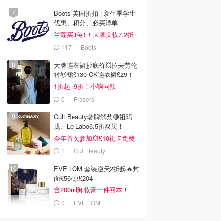
Boots 英国折扣 | 新生季学生
优惠、积分、必买清单
兰蔻买3免1！大牌美妆7.2折
117
Boots
大牌连衣裙抄底价💥拉夫劳伦
衬衫裙£130 CK连衣裙£29！
1折起+9折！小鞠同款
Ganni£88
0
Frasers
Cult Beauty奢牌解禁🔴祖玛
珑、Le Labo6.5折爽买！
今年首次参加💥£10礼卡免费
拿
1
Cult Beauty
EVE LOM 套装逆天2折起🔥封
面£56/原£204
含200ml卸妆膏一件回本！
0
EVE LOM