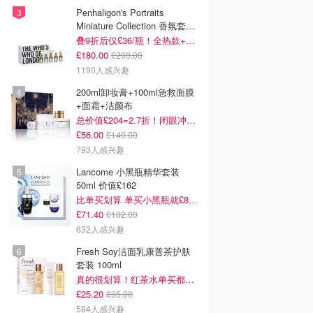
Penhaligon's Portraits
Miniature Collection 香氛套装
5瓶装
叠9折后仅£36/瓶！全热款+标志性兽首头
£180.00
£200.00
1190人感兴趣
200ml卸妆膏+100ml急救面膜
+面霜+洁颜布
总价值£204=2.7折！闭眼冲这套！
£56.00
£140.00
793人感兴趣
Lancome 小黑瓶精华套装
50ml 价值£162
比单买划算 单买小黑瓶就£80了！
£71.40
£102.00
632人感兴趣
Fresh Soy洁面乳康普茶护肤
套装 100ml
真的很划算！红茶水单买都要£35！
£25.20
£35.00
584人感兴趣