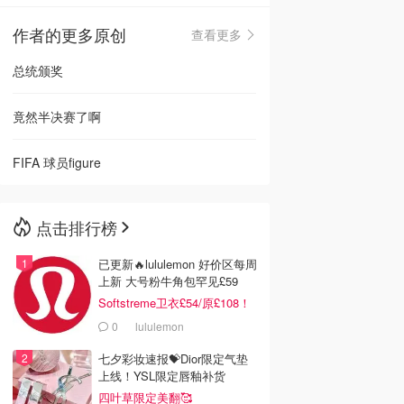
作者的更多原创
查看更多
🇳🇿
新西兰
总统颁奖
竟然半决赛了啊
FIFA 球员figure
点击排行榜
已更新🔥lululemon 好价区每周
上新 大号粉牛角包罕见£59
Softstreme卫衣£54/原£108！
0
lululemon
七夕彩妆速报💝Dior限定气垫
上线！YSL限定唇釉补货
四叶草限定美翻🥰