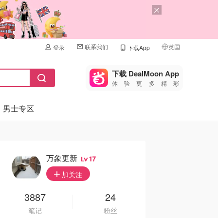
联系我们
英国
登录
下载App
🇺🇸
美国
下载 DealMoon App
体验更多精彩
🇨🇳
中国
男士专区
🇨🇦
加拿大
🇬🇧
英国
🇩🇪
德国
万象更新
17
🇫🇷
加关注
法国
🇮🇹
3887
24
意大利
笔记
粉丝
🇦🇺
澳洲