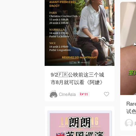
9/2🇫🇷公映前这三个城
市8月就可以看《阿嬷》
CineAsia
11
Rar
试