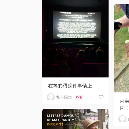
在等彩蛋这件事情上
丸子脑袋
8
尚
闪