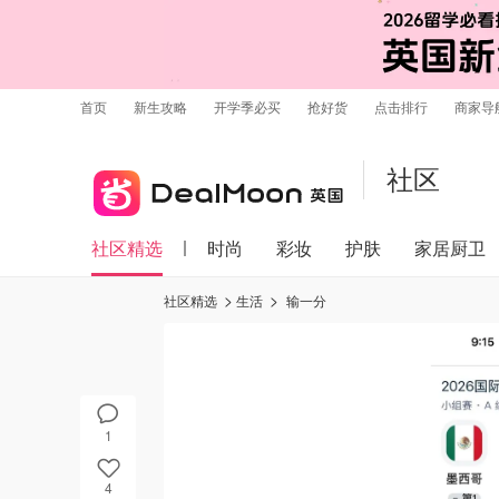
首页
新生攻略
开学季必买
抢好货
点击排行
商家导
社区
社区精选
时尚
彩妆
护肤
家居厨卫
社区精选
生活
输一分
1
4