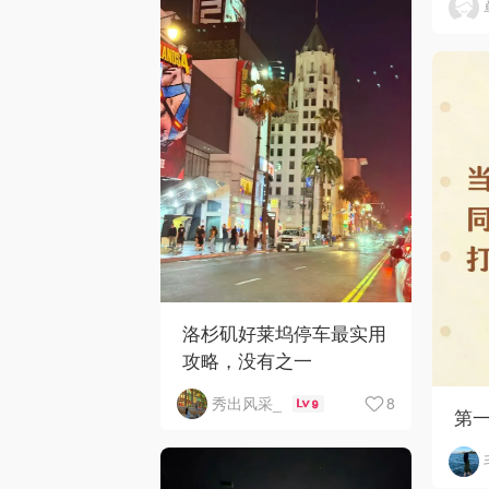
洛杉矶好莱坞停车最实用
攻略，没有之一
8
秀出风采_
9
第