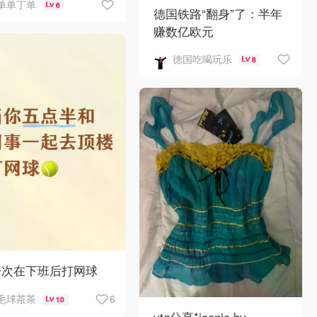
单单丁单
6
德国铁路“翻身”了：半年
赚数亿欧元
德国吃喝玩乐
8
一次在下班后打网球
6
毛球茶茶
10
vtg分享*iconic by ___