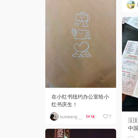
在小红书纽约办公室给小
红书庆生！
7
suewang__
12
🇬
中