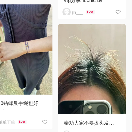
jin___
6
美3钻蜂巢手绳也好
！！
奉劝大家不要拔头发…
单单丁单
6