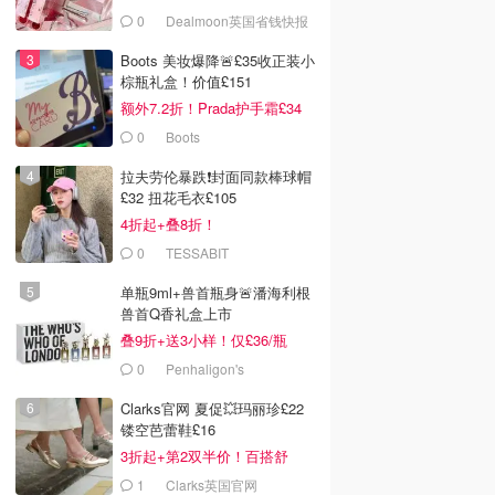
0
Dealmoon英国省钱快报
Boots 美妆爆降🚨£35收正装小
棕瓶礼盒！价值£151
额外7.2折！Prada护手霜£34
0
Boots
拉夫劳伦暴跌❗️封面同款棒球帽
£32 扭花毛衣£105
4折起+叠8折！
0
TESSABIT
单瓶9ml+兽首瓶身🚨潘海利根
兽首Q香礼盒上市
叠9折+送3小样！仅£36/瓶
0
Penhaligon's
Clarks官网 夏促💥玛丽珍£22
镂空芭蕾鞋£16
3折起+第2双半价！百搭舒
服！
1
Clarks英国官网