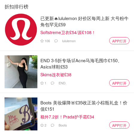
折扣排行榜
已更新🔥lululemon 好价区每周上新 大号粉牛
角包罕见£59
Softstreme卫衣£54/原£108！
106
lululemon
APP打开
END 3-5折专场🛒Acne马海毛围巾£150、
Asics球鞋£53
Skims连衣裙£38
1
END.
APP打开
Boots 美妆爆降🚨£35收正装小棕瓶礼盒！价
值£151
额外7.2折！Prada护手霜£34
2
Boots
APP打开