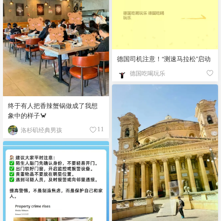
德国司机注意！“测速马拉松”启动
德国吃喝玩乐
终于有人把香辣蟹锅做成了我想
象中的样子🦀
洛杉矶经典男孩
11