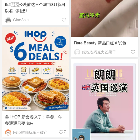
9/2🇫🇷公映前这三个城市8月就可
以看《阿嬷》
CineAsia
Rare Beauty 新品口红💄试色
妘吃吃巧克力芒果干
🥞 IHOP 新套餐来了！早餐、午
餐通通只要 $6+
Felix吃喝玩乐不破产
7