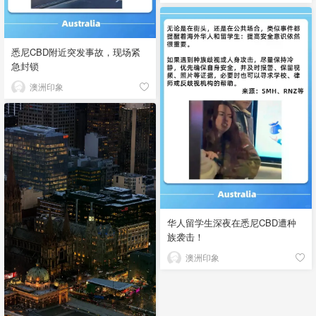
悉尼CBD附近突发事故，现场紧
急封锁
澳洲印象
华人留学生深夜在悉尼CBD遭种
族袭击！
澳洲印象