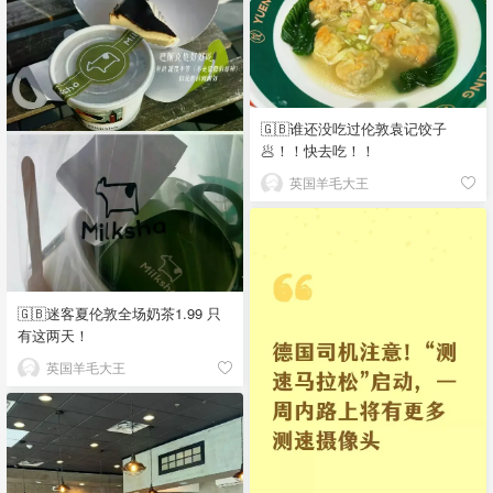
🇬🇧谁还没吃过伦敦袁记饺子
🥟！！快去吃！！
英国羊毛大王
🇬🇧迷客夏伦敦全场奶茶1.99 只
有这两天！
英国羊毛大王