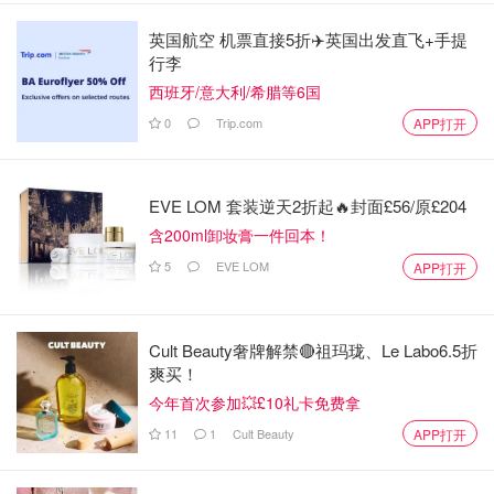
英国航空 机票直接5折✈️英国出发直飞+手提
行李
西班牙/意大利/希腊等6国
0
Trip.com
APP打开
EVE LOM 套装逆天2折起🔥封面£56/原£204
含200ml卸妆膏一件回本！
5
EVE LOM
APP打开
Cult Beauty奢牌解禁🔴祖玛珑、Le Labo6.5折
爽买！
今年首次参加💥£10礼卡免费拿
11
1
Cult Beauty
APP打开