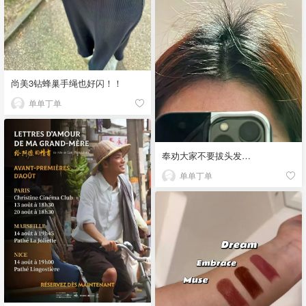
尚美3钻蜂巢手绳也好闪！！
单单丁单
奉劝大家不要拔头发…
单单丁单