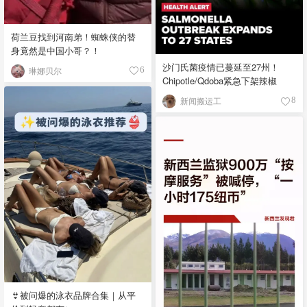
荷兰豆找到河南弟！蜘蛛侠的替
身竟然是中国小哥？！
沙门氏菌疫情已蔓延至27州！
琳娜贝尔
6
Chipotle/Qdoba紧急下架辣椒
新闻搬运工
8
👙被问爆的泳衣品牌合集｜从平