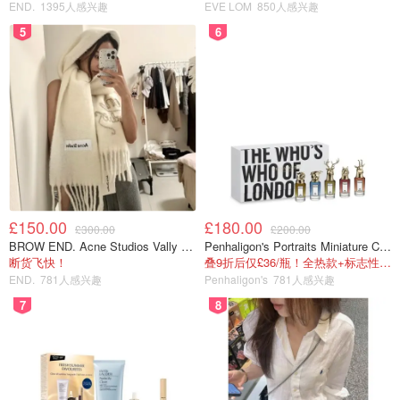
END.
1395人感兴趣
EVE LOM
850人感兴趣
5
6
£150.00
£180.00
£300.00
£200.00
BROW END. Acne Studios Vally 刺绣围巾 白色
Penhaligon's Portraits Miniature Collection 香氛套装 5瓶装
断货飞快！
叠9折后仅£36/瓶！全热款+标志性兽首头
END.
781人感兴趣
Penhaligon's
781人感兴趣
7
8