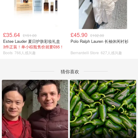
£35.64
£45.90
£151.00
£102.00
Estee Lauder 夏日护肤彩妆礼盒
Polo Ralph Lauren 长袖休闲衬衫
3件正装！单小棕瓶售价就要£65！
Boots
766人感兴趣
Bernardelli Store
627人感兴趣
猜你喜欢