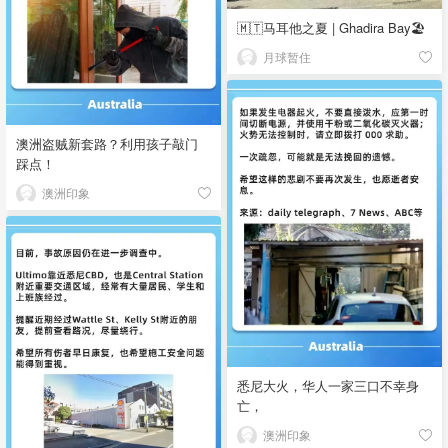
🇲🇹马耳他之夏 | Ghadira Bay🏖️
月球暂住
澳洲盗贼新套路？利用孩子敲门
踩点！
澳洲印象
悉尼大火，华人一家三口不幸身
亡，
澳洲印象