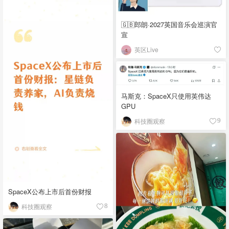
🇬🇧郎朗·2027英国音乐会巡演官
宣
英区Live
马斯克：SpaceX只使用英伟达
GPU
科技圈观察
9
SpaceX公布上市后首份财报
科技圈观察
8