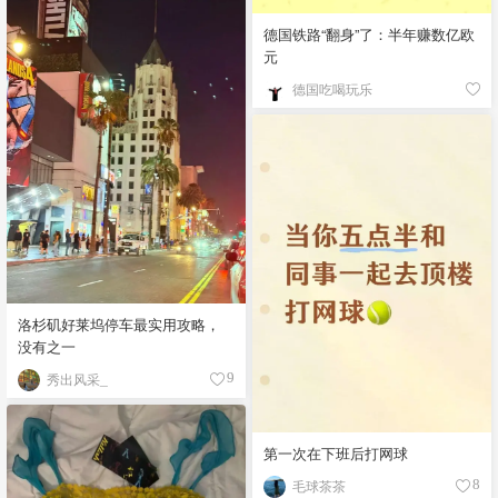
德国铁路“翻身”了：半年赚数亿欧
元
德国吃喝玩乐
洛杉矶好莱坞停车最实用攻略，
没有之一
秀出风采_
9
第一次在下班后打网球
毛球茶茶
8