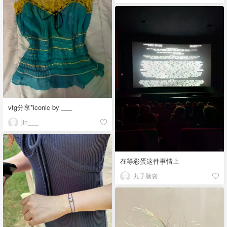
vtg分享*iconic by ___
jin___
在等彩蛋这件事情上
丸子脑袋