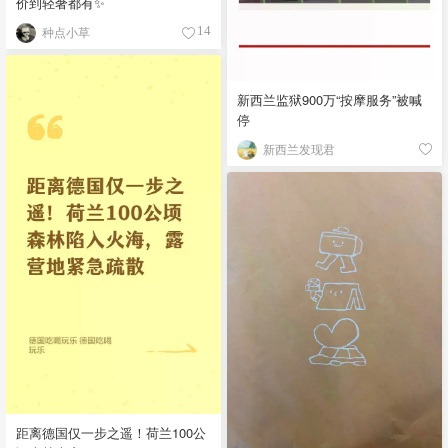
价到轻奢都有✨
种点小草
14
新西兰监狱900万“按摩服务”被喊
停
新西兰发现君
距离德国仅一步之遥！荷兰100公