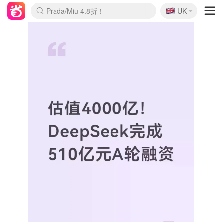
🇬🇧
Prada/Miu 4.8折！
UK
麦卢卡蜂蜜夏促！个位数！
啥？必胜客披萨5折！