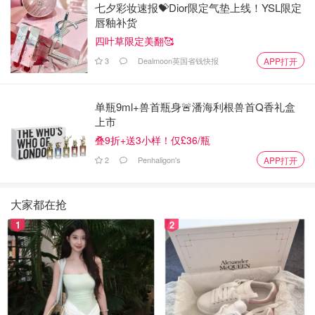
七夕彩妆速报💝Dior限定气垫上线！YSL限定
唇釉补货
四叶草限定美翻🥰
3
Dealmoon英国省钱快报
APP打开
单瓶9ml+兽首瓶身🚨潘海利根兽首Q香礼盒
上市
叠9折+送3小样！仅£36/瓶
2
Penhaligon's
APP打开
大家都在抢
1
2