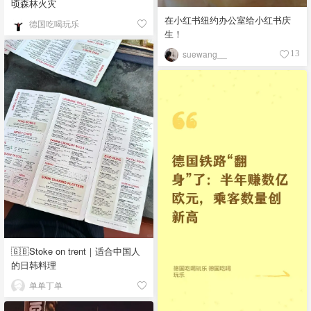
顷森林火灾
在小红书纽约办公室给小红书庆
德国吃喝玩乐
生！
suewang__
13
🇬🇧Stoke on trent｜适合中国人
的日韩料理
单单丁单