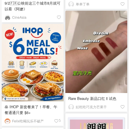
9/2🇫🇷公映前这三个城市8月就可
单单丁单
以看《阿嬷》
CineAsia
Rare Beauty 新品口红💄试色
🥞 IHOP 新套餐来了！早餐、午
妘吃吃巧克力芒果干
餐通通只要 $6+
Felix吃喝玩乐不破产
5