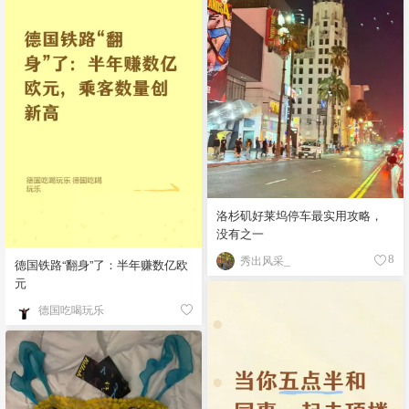
洛杉矶好莱坞停车最实用攻略，
没有之一
秀出风采_
8
德国铁路“翻身”了：半年赚数亿欧
元
德国吃喝玩乐