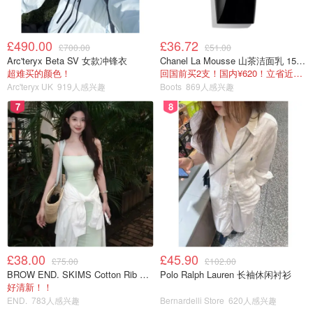
£490.00
£36.72
£700.00
£51.00
Arc'teryx Beta SV 女款冲锋衣
Chanel La Mousse 山茶洁面乳 150ml
超难买的颜色！
回国前买2支！国内¥620！立省近一半！
Arc'teryx UK
919人感兴趣
Boots
869人感兴趣
7
8
£38.00
£45.90
£75.00
£102.00
BROW END. SKIMS Cotton Rib 长款背心连衣裙 薄荷绿
Polo Ralph Lauren 长袖休闲衬衫
好清新！！
END.
783人感兴趣
Bernardelli Store
620人感兴趣