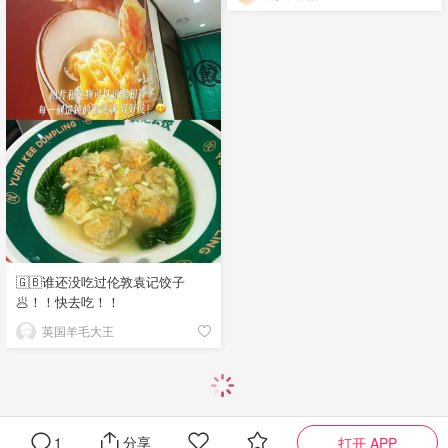
🇬🇧谁还没吃过伦敦袁记饺子
🥟！！快去吃！！
英国羊毛大王
1
分享
打开 APP