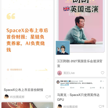
🇬🇧郎朗·2027英国音乐会巡演官
宣
英区Live
SpaceX公布上市后首份财报
马斯克：SpaceX只使用英伟达
科技圈观察
8
GPU
科技圈观察
9