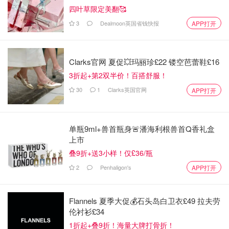
四叶草限定美翻🥰
3
Dealmoon英国省钱快报
APP打开
Clarks官网 夏促💥玛丽珍£22 镂空芭蕾鞋£16
3折起+第2双半价！百搭舒服！
30
1
Clarks英国官网
APP打开
单瓶9ml+兽首瓶身🚨潘海利根兽首Q香礼盒
上市
叠9折+送3小样！仅£36/瓶
2
Penhaligon's
APP打开
Flannels 夏季大促💰石头岛白卫衣£49 拉夫劳
伦衬衫£34
1折起+叠9折！海量大牌打骨折！