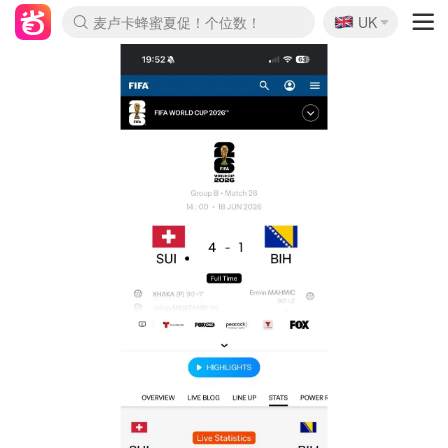
🇬🇧
Prada/Miu 4.8折！
UK
麦卢卡蜂蜜夏促！个位数！
啥？必胜客披萨5折！