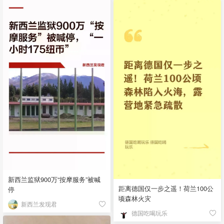
新西兰监狱900万“按摩服务”被喊
距离德国仅一步之遥！荷兰100公
停
顷森林火灾
新西兰发现君
德国吃喝玩乐