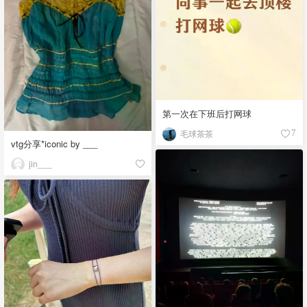
第一次在下班后打网球
毛球茶茶
7
vtg分享*iconic by ___
jin___