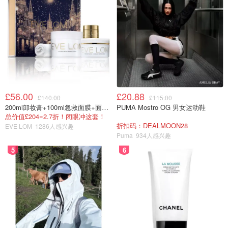
£56.00
£20.88
£140.00
£115.00
200ml卸妆膏+100ml急救面膜+面霜+洁颜布
PUMA Mostro OG 男女运动鞋
总价值£204=2.7折！闭眼冲这套！
折扣码：DEALMOON28
EVE LOM
1286人感兴趣
Puma
934人感兴趣
5
6