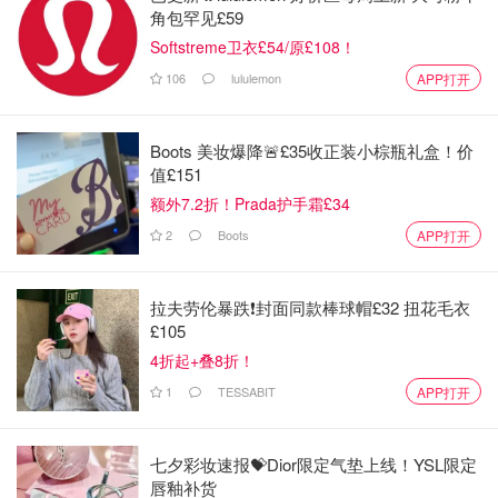
角包罕见£59
Softstreme卫衣£54/原£108！
106
lululemon
APP打开
Boots 美妆爆降🚨£35收正装小棕瓶礼盒！价
值£151
额外7.2折！Prada护手霜£34
2
Boots
APP打开
拉夫劳伦暴跌❗️封面同款棒球帽£32 扭花毛衣
£105
4折起+叠8折！
1
TESSABIT
APP打开
七夕彩妆速报💝Dior限定气垫上线！YSL限定
唇釉补货