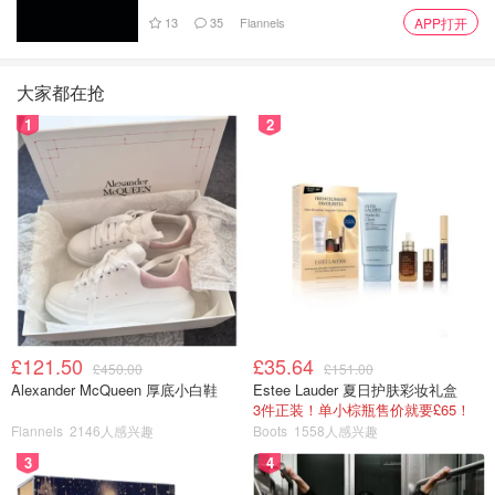
13
35
Flannels
APP打开
大家都在抢
1
2
£121.50
£35.64
£450.00
£151.00
Alexander McQueen 厚底小白鞋
Estee Lauder 夏日护肤彩妆礼盒
3件正装！单小棕瓶售价就要£65！
Flannels
2146人感兴趣
Boots
1558人感兴趣
3
4