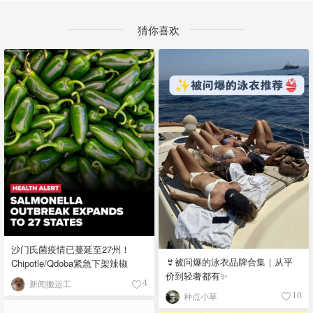
猜你喜欢
沙门氏菌疫情已蔓延至27州！
👙被问爆的泳衣品牌合集｜从平
Chipotle/Qdoba紧急下架辣椒
价到轻奢都有✨
新闻搬运工
4
种点小草
10