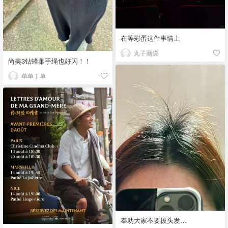
在等彩蛋这件事情上
丸子脑袋
尚美3钻蜂巢手绳也好闪！！
单单丁单
奉劝大家不要拔头发…