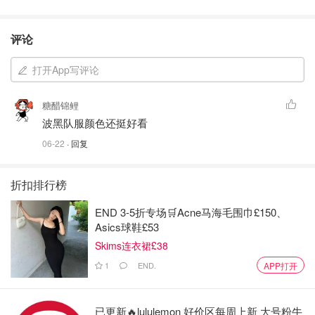
评论
打开App写评论
糖醋锦鲤
波黑队服颜色还挺好看
06-22
· 回复
折扣排行榜
END 3-5折专场🛒Acne马海毛围巾£150、
Asics球鞋£53
Skims连衣裙£38
1
END.
APP打开
已更新🔥lululemon 好价区每周上新 大号粉牛