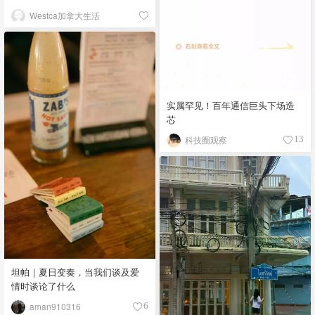
Westca加拿大生活
实属罕见！百年通信巨头下场造
芯
科技圈观察
13
坦帕｜夏日变奏，当我们谈及爱
情时谈论了什么
aman910316
6