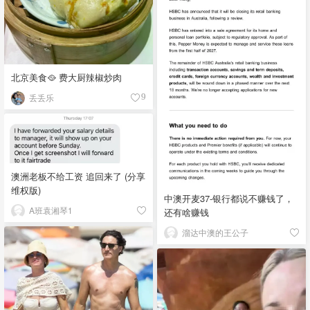
北京美食🥘 费大厨辣椒炒肉
丢丢乐
9
澳洲老板不给工资 追回来了 (分享
维权版)
中澳开麦37-银行都说不赚钱了，
A班袁湘琴1
还有啥赚钱
溜达中澳的王公子