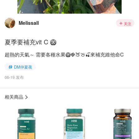
Melissall
关注
夏季要補充vit C 🥝
超熱的天氣～ 需要各種水果🥝🍓🍑🍈🍒來補充維他命C
DM仲夏夜
06-19 发布
相关商品