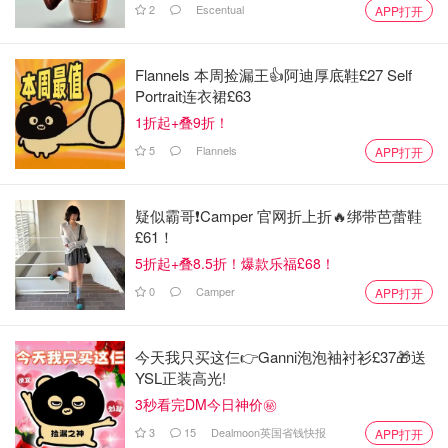
2
Escentual
APP打开
Flannels 本周捡漏王👍阿迪厚底鞋£27 Self
Portrait连衣裙£63
1折起+叠9折！
5
Flannels
APP打开
疑似霸哥❗️Camper 官网折上折🔥绑带芭蕾鞋
£61！
5折起+叠8.5折！爆款乐福£68！
0
Camper
APP打开
今天我只买这仨👉Ganni泡泡袖衬衫£37🎁送
YSL正装高光!
3秒看完DM今日神价㊙️
3
15
Dealmoon英国省钱快报
APP打开