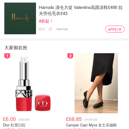
Harrods 清仓大促 Valentino高跟凉鞋£495 拉
夫劳伦毛衣£43
4折起！
0
Harrods
APP打开
大家都在抢
1
2
£6.00
£68.85
£32.00
£135.00
Dior 红管口红
Camper Casi Myra 女士乐福鞋