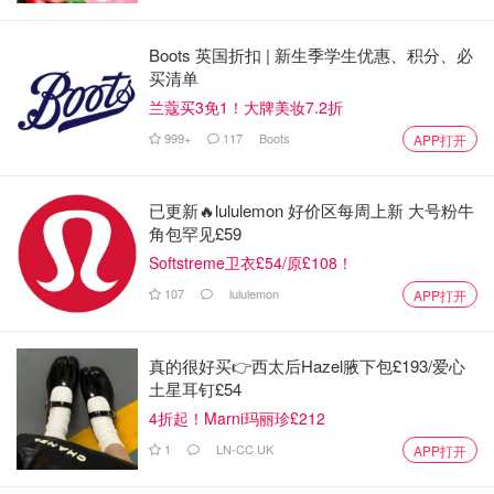
Boots 英国折扣 | 新生季学生优惠、积分、必
买清单
兰蔻买3免1！大牌美妆7.2折
999+
117
Boots
APP打开
已更新🔥lululemon 好价区每周上新 大号粉牛
角包罕见£59
Softstreme卫衣£54/原£108！
107
lululemon
APP打开
真的很好买👉西太后Hazel腋下包£193/爱心
土星耳钉£54
4折起！Marni玛丽珍£212
1
LN-CC UK
APP打开