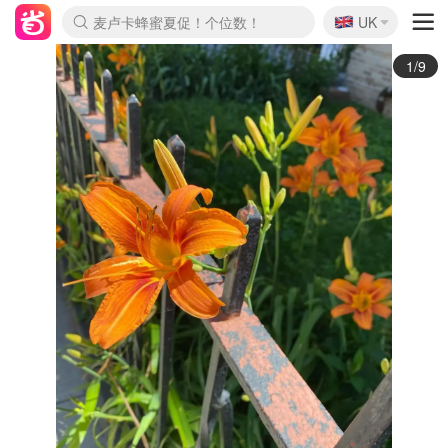
🇬🇧
Prada/Miu 4.8折！
UK
麦卢卡蜂蜜夏促！个位数！
啥？必胜客披萨5折！
2/9