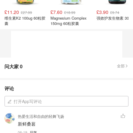
£11.20
£7.60
£3.90
£27.99
£18.99
£9.74
维生素K2 100ug 60粒胶
Magnesium Complex
强效护发生物素 30粒
囊
150mg 60粒胶囊
问大家
0
全部
评论
打开App写评论
热爱生活和自由的轻舞飞扬
新鲜桑葚
06-19
· 回复