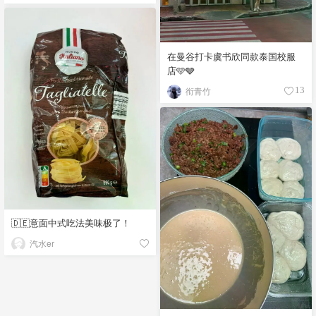
在曼谷打卡虞书欣同款泰国校服
店🩵🩶
衔青竹
13
🇩🇪意面中式吃法美味极了！
汽水er