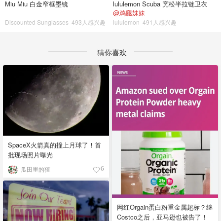
Miu Miu 白金窄框墨镜
lululemon Scuba 宽松半拉链卫衣
@鸡腿妹妹
Discounted Sunglasses
493人感兴趣
lululemon
491人感兴趣
猜你喜欢
SpaceX火箭真的撞上月球了！首
批现场照片曝光
瓜田里的猹
6
网红Orgain蛋白粉重金属超标？继
Costco之后，亚马逊也被告了！