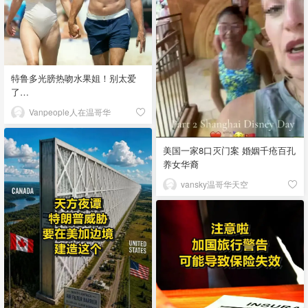
特鲁多光膀热吻水果姐！别太爱
了…
Vanpeople人在温哥华
美国一家8口灭门案 婚姻千疮百孔
养女华裔
vansky温哥华天空