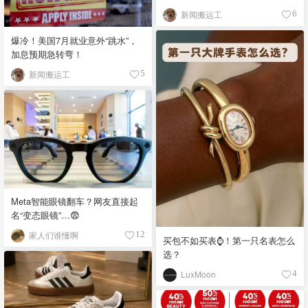
新闻搬运工
6
爆冷！美国7月就业意外“跳水”，
加息预期急转弯！
新闻搬运工
5
Meta智能眼镜翻车？网友直接起
名“变态眼镜”…😨
家人们谁懂啊
12
买包不如买表⌚️！第一只名表怎么
选？
LuxMoon
4