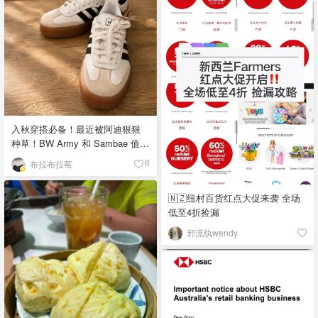
入秋穿搭必备！最近被阿迪狠狠
种草！BW Army 和 Sambae 值得
拥有！
布拉布拉莓
8
🇳🇿纽村百货红点大促来袭 全场
低至4折捡漏
邪流纨wendy