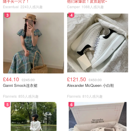
随手买一只了！
他们家爆款！皮质超软~
Escentual
2243人感兴趣
Camper
1088人感兴趣
3
4
£44.10
£121.50
£245.00
£450.00
Ganni Smock连衣裙
Alexander McQueen 小白鞋
Flannels
855人感兴趣
Flannels
810人感兴趣
5
6