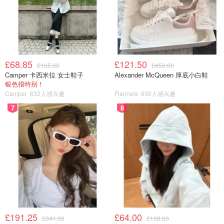
£68.85
£121.50
£135.00
£450.00
Camper 卡西米拉 女士鞋子
Alexander McQueen 厚底小白鞋
银色很特别！
Camper
632人感兴趣
Flannels
630人感兴趣
7
8
£191.25
£64.00
£341.00
£108.00