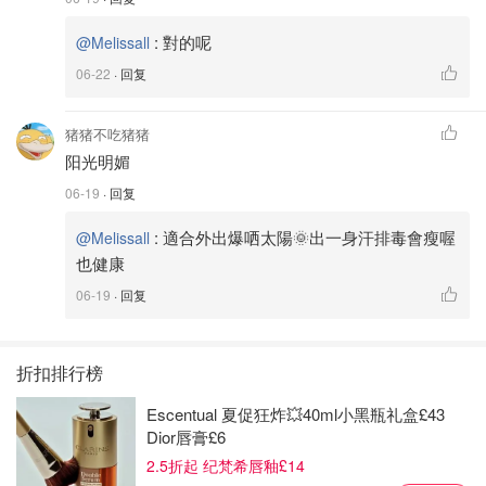
:
對的呢
@Melissall
06-22
· 回复
猪猪不吃猪猪
阳光明媚
06-19
· 回复
:
適合外出爆哂太陽🌞出一身汗排毒會瘦喔
@Melissall
也健康
06-19
· 回复
折扣排行榜
Escentual 夏促狂炸💥40ml小黑瓶礼盒£43
Dior唇膏£6
2.5折起 纪梵希唇釉£14