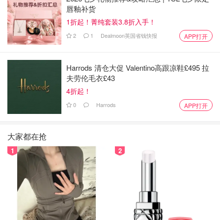
唇釉补货
1折起！菁纯套装3.8折入手！
2
1
Dealmoon英国省钱快报
APP打开
Harrods 清仓大促 Valentino高跟凉鞋£495 拉
夫劳伦毛衣£43
4折起！
0
Harrods
APP打开
大家都在抢
1
2