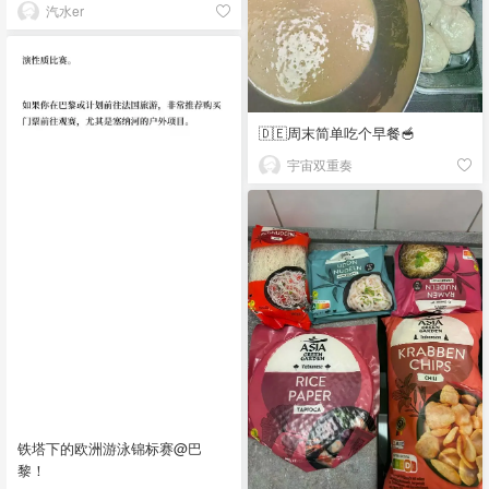
汽水er
🇩🇪周末简单吃个早餐🥣
宇宙双重奏
铁塔下的欧洲游泳锦标赛@巴
黎！