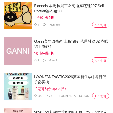
Flannels 本周捡漏王👍阿迪厚底鞋£27 Self
Portrait连衣裙£63
1折起+叠9折！
4
Flannels
APP打开
Ganni官网 终极折上折❗️铆钉芭蕾鞋£162 蝴蝶
结上衣£74
5折起+叠9折！
1
Ganni
APP打开
LOOKFANTASTIC2026英国新生季 | 每日低
价必买榜
兰蔻菁纯套装3.8折！
999+
112
LOOKFANTASTIC.COM
APP打开
2026七夕礼物推荐&攻略汇总 | YSL七夕限定