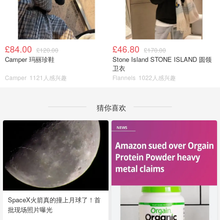
£84.00
£46.80
£120.00
£170.00
Camper 玛丽珍鞋
Stone Island STONE ISLAND 圆领
卫衣
Camper
1121人感兴趣
Flannels
1022人感兴趣
猜你喜欢
SpaceX火箭真的撞上月球了！首
批现场照片曝光