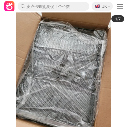
🇬🇧
Prada/Miu 4.8折！
UK
麦卢卡蜂蜜夏促！个位数！
啥？必胜客披萨5折！
2/7