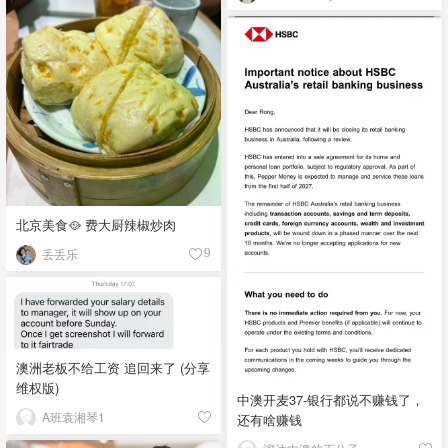
北京美食🥘 费大厨辣椒炒肉
丢丢乐
9
澳洲老板不给工资 追回来了 (分享
维权版)
中澳开麦37-银行都说不赚钱了，
A班袁湘琴1
还有啥赚钱