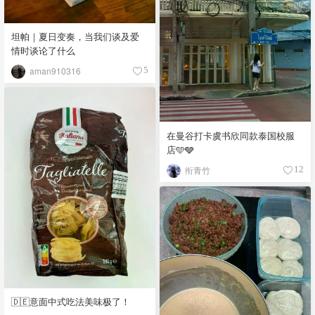
坦帕｜夏日变奏，当我们谈及爱
情时谈论了什么
aman910316
5
在曼谷打卡虞书欣同款泰国校服
店🩵🩶
衔青竹
12
🇩🇪意面中式吃法美味极了！