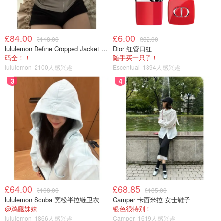
£84.00
£6.00
£118.00
£32.00
lululemon Define Cropped Jacket Nulu 短款夹克
Dior 红管口红
码全！！
随手买一只了！
lululemon
2100人感兴趣
Escentual
1894人感兴趣
3
4
£64.00
£68.85
£108.00
£135.00
lululemon Scuba 宽松半拉链卫衣
Camper 卡西米拉 女士鞋子
@鸡腿妹妹
银色很特别！
lululemon
1866人感兴趣
Camper
1619人感兴趣