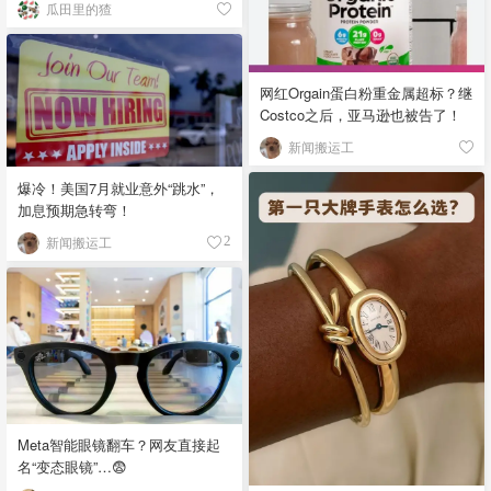
瓜田里的猹
网红Orgain蛋白粉重金属超标？继
Costco之后，亚马逊也被告了！
新闻搬运工
爆冷！美国7月就业意外“跳水”，
加息预期急转弯！
新闻搬运工
2
Meta智能眼镜翻车？网友直接起
名“变态眼镜”…😨