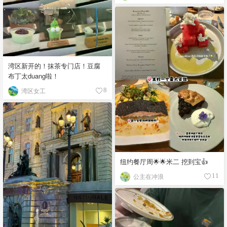
湾区新开的！抹茶专门店！豆腐
布丁太duang啦！
湾区女工
8
纽约餐厅周🌟🌟米二 挖到宝👍
公主在冲浪
11