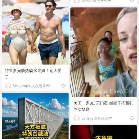
溜达中澳的王公子
特鲁多光膀热吻水果姐！别太爱
了…
Vanpeople人在温哥华
美国一家8口灭门案 婚姻千疮百孔
养女华裔
vansky温哥华天空