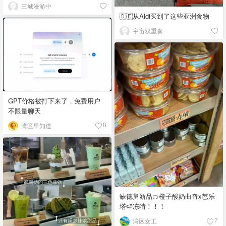
三城漫游中
🇩🇪从Aldi买到了这些亚洲食物
宇宙双重奏
GPT价格被打下来了，免费用户
不限量聊天
湾区早知道
8
缺德舅新品🍊橙子酸奶曲奇x芭乐
塔🍉冻啃！！！
湾区女工
7