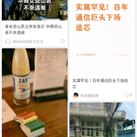
著名登山景点突发落石 华裔登山
者不幸遇难
Westca加拿大生活
实属罕见！百年通信巨头下场造
芯
科技圈观察
9