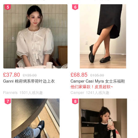
5
6
£37.80
£68.85
£135.00
£135.00
Ganni 棉府绸系带荷叶边上衣
Camper Casi Myra 女士乐福鞋
他们家爆款！皮质超软~
Flannels
1501人感兴趣
Camper
1241人感兴趣
7
8