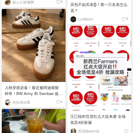
家人们谁懂啊
8
买包不如买表⌚️！第一只名表怎么
选？
LuxMoon
4
入秋穿搭必备！最近被阿迪狠狠
种草！BW Army 和 Sambae 值得
拥有！
布拉布拉莓
6
🇳🇿纽村百货红点大促来袭 全场
低至4折捡漏
邪流纨wendy