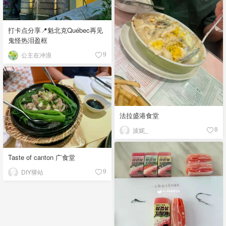
打卡点分享📍魁北克Québec再见
鬼怪热泪盈框
公主在冲浪
9
法拉盛港食堂
波妮_
8
Taste of canton 广食堂
DIY驿站
9