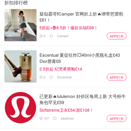
折扣排行榜
疑似霸哥❗️Camper 官网折上折🔥绑带芭蕾鞋
£61！
5折起+叠8.5折！爆款乐福£68！
0
Camper
APP打开
Escentual 夏促狂炸💥40ml小黑瓶礼盒£43
Dior唇膏£6
2.5折起 纪梵希唇釉£14
2
Escentual
APP打开
已更新🔥lululemon 好价区每周上新 大号粉牛
角包罕见£59
Softstreme卫衣£54/原£108！
107
lululemon
APP打开