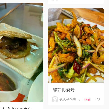
醉东北·烧烤
念念子的美食分享
2
探店 高老庄全牛馆