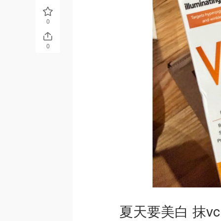
0
0
夏天要美白 抹vc