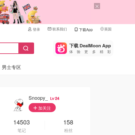
联系我们
英国
登录
下载App
🇺🇸
美国
下载 DealMoon App
体验更多精彩
🇨🇳
中国
男士专区
🇨🇦
加拿大
🇬🇧
英国
🇩🇪
德国
Snoopy_
24
🇫🇷
加关注
法国
🇮🇹
14503
158
意大利
笔记
粉丝
🇦🇺
澳洲