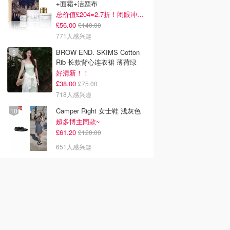
+面霜+洁颜布
总价值£204=2.7折！闭眼冲这套！
£56.00
£140.00
771人感兴趣
BROW END. SKIMS Cotton
Rib 长款背心连衣裙 薄荷绿
好清新！！
£38.00
£75.00
718人感兴趣
Camper Right 女士鞋 浅灰色
超多博主同款~
£61.20
£120.00
651人感兴趣