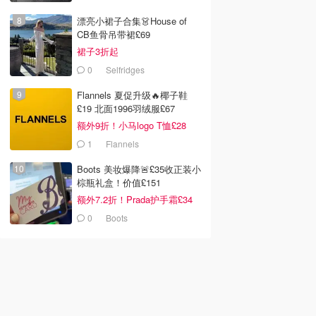
 旅行装
Neuropeptide Deep
Cicaplast B5 修护保湿
Crease Serum 神经肽
面部精华液 30ml
漂亮小裙子合集👗House of
 Choice
PerriconeMD
Amazon
精华
CB鱼骨吊带裙£69
去购买
去购买
去购买
裙子3折起
0
Selfridges
Flannels 夏促升级🔥椰子鞋
£19 北面1996羽绒服£67
额外9折！小马logo T恤£28
1
Flannels
Boots 美妆爆降🚨£35收正装小
棕瓶礼盒！价值£151
额外7.2折！Prada护手霜£34
0
Boots