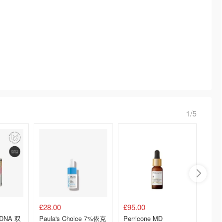
1/5
£28.00
£95.00
£19.0
 DNA 双
Paula's Choice 7%依克
Perricone MD
Paula