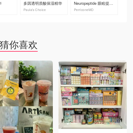
华
多因透明质酸保湿精华
Neuropeptide 眼睑提升
原精华
精华
Paula's Choice
PerriconeMD
Paula's
去购买
去购买
猜你喜欢