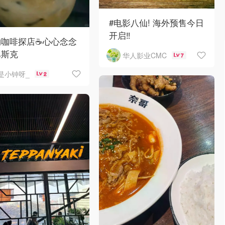
#电影八仙! 海外预售今日
开启‼️
咖啡探店☕️心心念念
巴斯克
华人影业CMC
7
是小钟呀_
2