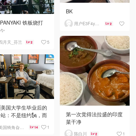
BK
PPANYAKI 铁板烧打
用户E3F4yL7L
2
✨
5
四月天_芬兰
2
🇸美国大学生毕业后的
第一次觉得法拉盛的印度
站：不是纽约🗽，而
菜干净
妈家⁉️😂🏠
1
美国犄角旮旯新鲜事
14
1
陈白川
2