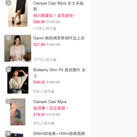
Camper Casi Myra 女士乐福
鞋
他们家爆款！皮质超软~
£68.85
£135.00
1128人感兴趣
Ganni 棉府绸系带荷叶边上衣
£37.80
£135.00
1079人感兴趣
Burberry Slim Fit 真丝围巾 女
士
£46.20
£165.00
938人感兴趣
Camper Casi Myra
超清爽！适合度假！
£78.20
£115.00
853人感兴趣
200ml卸妆膏+100ml急救面膜