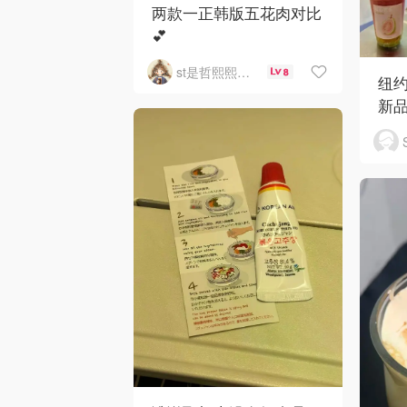
两款一正韩版五花肉对比
💕
st是哲熙熙然ma
8
纽
新