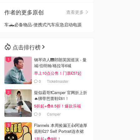
作者的更多原创
查看更多
🇳🇿
新西兰
车🛻必备物品-便携式汽车应急启动电源
点击排行榜
钢琴诗人🎹郎朗英国巡演 - 曼
城/伯明翰/格拉等6城
早上10点公售！门票£57起
0
Ticketmaster
疑似霸哥❗️Camper 官网折上折
🔥绑带芭蕾鞋£61！
5折起+叠8.5折！爆款乐福
£68！
0
Camper
Flannels 本周捡漏王👍阿迪厚
底鞋£27 Self Portrait连衣裙
£63
1折起+叠9折！