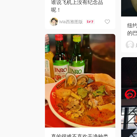
谁说飞机上没有纪念品
呢！
ivia西雅图版
7
纽约
的
真的很难不喜欢干净种类