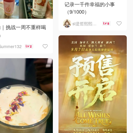
记录一千件幸福的小事
（9/1000）
st是哲熙熙然ma
8
约｜挑战一周不重样喝
品
Summer132
2