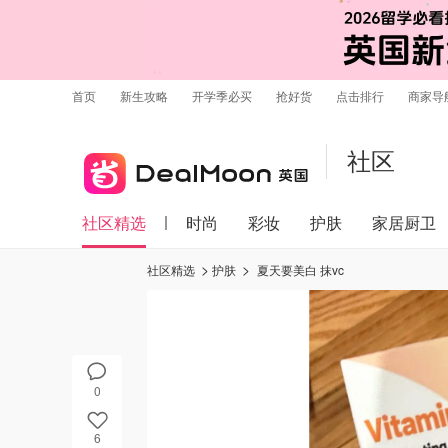
首页
新生攻略
开学季必买
抢好货
点击排行
商家导
社区
社区精选
时尚
彩妆
护肤
家居厨卫
社区精选
护肤
夏天要美白 抹vc
0
6