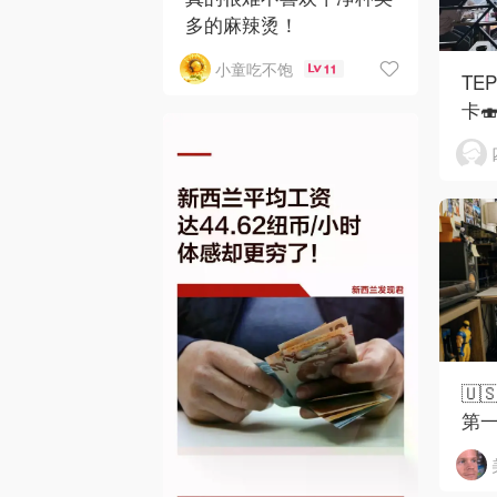
多的麻辣烫！
小童吃不饱
11
TE
卡
🇺
第一
是爸