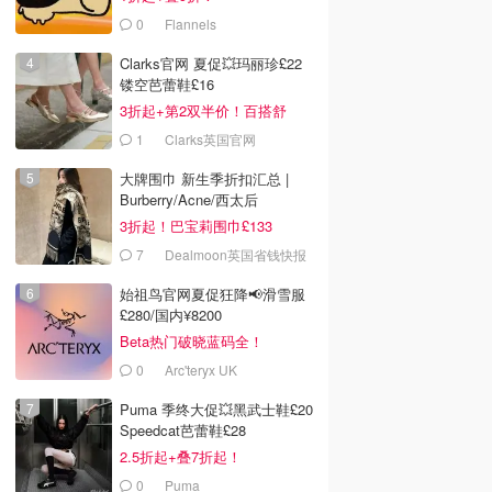
0
Flannels
Clarks官网 夏促💥玛丽珍£22
镂空芭蕾鞋£16
3折起+第2双半价！百搭舒
服！
1
Clarks英国官网
大牌围巾 新生季折扣汇总 |
Burberry/Acne/西太后
3折起！巴宝莉围巾£133
7
Dealmoon英国省钱快报
始祖鸟官网夏促狂降📢滑雪服
£280/国内¥8200
Beta热门破晓蓝码全！
0
Arc'teryx UK
Puma 季终大促💥黑武士鞋£20
Speedcat芭蕾鞋£28
2.5折起+叠7折起！
0
£138.00
£35.69
£35.69
's Choice 多肽胶
Perricone MD
La RochePosay
0
Puma