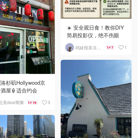
☀️ 安全观日食！教你DIY
简易投影仪，绝不伤眼
1
鸡妹报喜法国实用信息版
7
洛杉矶Hollywood京
酒屋🏮适合约会
3
北美deal蜀黎
16