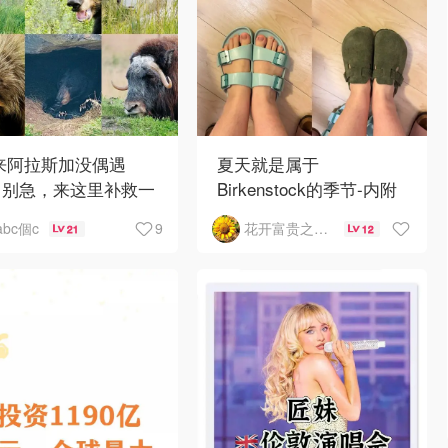
 来阿拉斯加没偶遇
夏天就是属于
？别急，来这里补救一
Birkenstock的季节-内附
！
如何选择
9
abc個c
花开富贵之Mo个Mo
21
12