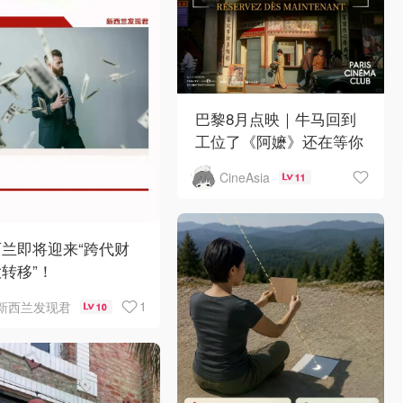
巴黎8月点映｜牛马回到
工位了《阿嬷》还在等你
CineAsia
11
兰即将迎来“跨代财
转移”！
1
新西兰发现君
10