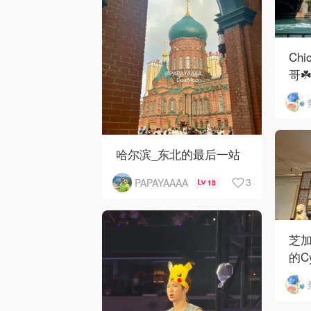
Chi
哥☘️
哈尔滨_东北的最后一站
3
PAPAYAAAA
13
芝加哥
的Cy
Ch