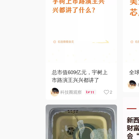
总市值609亿元，宇树上
全
市路演王兴兴都讲了
2
科技圈观察
11