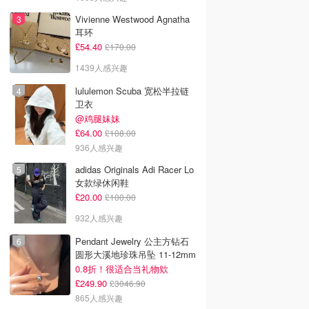
Vivienne Westwood Agnatha
耳环
£54.40
£170.00
1439人感兴趣
lululemon Scuba 宽松半拉链
卫衣
@鸡腿妹妹
£64.00
£108.00
936人感兴趣
adidas Originals Adi Racer Lo
女款绿休闲鞋
£20.00
£100.00
932人感兴趣
Pendant Jewelry 公主方钻石
圆形大溪地珍珠吊坠 11-12mm
0.8折！很适合当礼物欸
£249.90
£3046.90
865人感兴趣