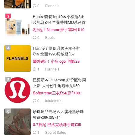
0
Flannels
Boots 套装Top10🔥小棕瓶3正
装礼盒£44 兰蔻菁纯MD系列首
折
2折起！Nursem护手霜3件£10
0
Boots
Flannels 夏促升级🔥椰子鞋
£19 北面1996羽绒服£67
额外9折！小马logo T恤£28
1
Flannels
已更新🔥lululemon 好价区每周
上新 大号粉牛角包罕见£59
Softstreme卫衣£54/原£108！
0
lululemon
珍珠饰品专场🦪大溪地黑珍珠
项链£69/原£714
0.7折起 巴洛克珍珠手链£35
1
Secret Sales