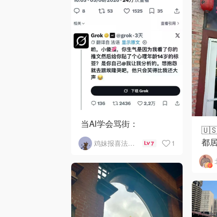
当AI学会骂街：
🇺
都居
1
鸡妹报喜法国实用信息版
7