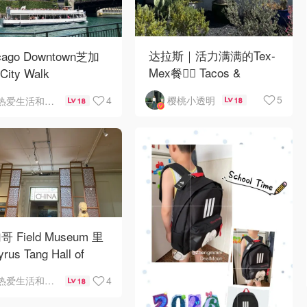
达拉斯｜活力满满的Tex-
cago Downtown芝加
Mex餐👉🏼 Tacos &
City Walk
Avocados
5
樱桃小透明
4
热爱生活和自由的轻舞飞扬
18
18
 Field Museum 里
rus Tang Hall of
ina（唐仲英中国馆）
4
热爱生活和自由的轻舞飞扬
18