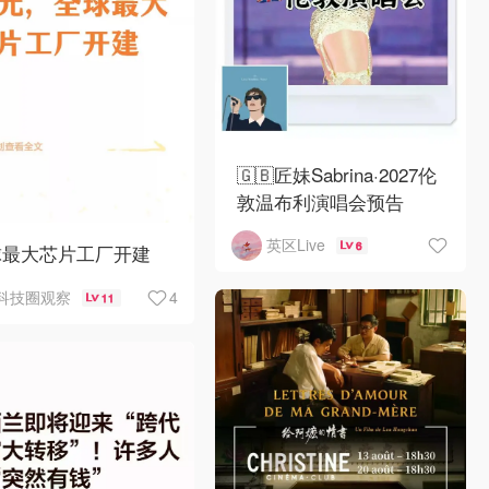
🇬🇧匠妹Sabrina·2027伦
敦温布利演唱会预告
英区Live
6
球最大芯片工厂开建
4
科技圈观察
11