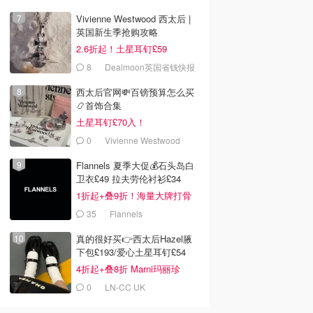
Vivienne Westwood 西太后 |
英国新生季抢购攻略
2.6折起！土星耳钉£59
8
Dealmoon英国省钱快报
西太后官网💸百镑预算怎么买
📿首饰合集
土星耳钉£70入！
0
Vivienne Westwood
Flannels 夏季大促💰石头岛白
卫衣£49 拉夫劳伦衬衫£34
1折起+叠9折！海量大牌打骨
折！
35
Flannels
真的很好买👉西太后Hazel腋
下包£193/爱心土星耳钉£54
4折起+叠8折 Marni玛丽珍
£212
0
LN-CC UK