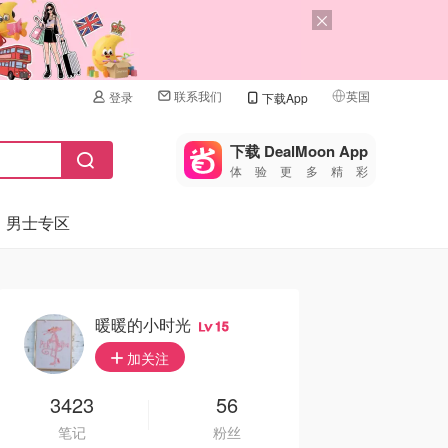
联系我们
英国
登录
下载App
🇺🇸
美国
下载 DealMoon App
体验更多精彩
🇨🇳
中国
男士专区
🇨🇦
加拿大
🇬🇧
英国
🇩🇪
德国
暖暖的小时光
15
🇫🇷
加关注
法国
🇮🇹
3423
56
意大利
笔记
粉丝
🇦🇺
澳洲