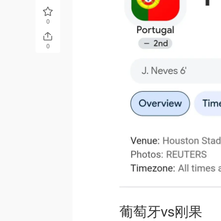
0
0
葡萄牙vs刚果