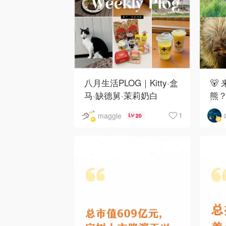
八月生活PLOG｜Kitty·盒
🐻
马·缺德舅·茉莉奶白
熊
·Costco·Wendy's
下
1
maggie
20