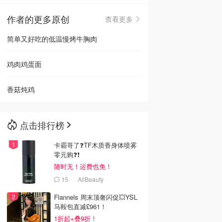
作者的更多原创
查看更多
🇳🇿
新西兰
简单又好吃的低温慢烤牛胸肉
鸡肉鸡蛋面
香菇炖鸡
点击排行榜
卡霸哥了❓TF木质香身体喷雾
零元购❓❗
随时无！运费也免！
15
AllBeauty
Flannels 周末顶奢闪促💥YSL
马鞍包直减£961！
1折起+叠9折！