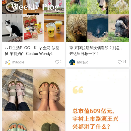
八月生活PLOG｜Kitty·盒马·缺德
🐻 来阿拉斯加没偶遇熊？别急，
舅·茉莉奶白·Costco·Wendy's
来这里补救一下！
maggie
abc個c
2
14