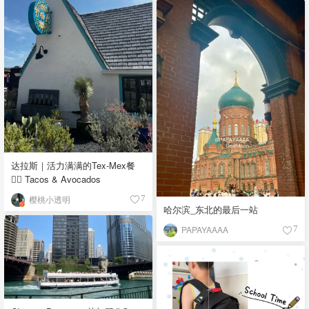
达拉斯｜活力满满的Tex-Mex餐
👉🏼 Tacos & Avocados
樱桃小透明
7
哈尔滨_东北的最后一站
PAPAYAAAA
7