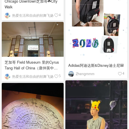
Chicago Downtown芝加哥☘️City
Walk
热爱生活和自由的轻舞飞扬
4
芝加哥 Field Museum 里的Cyrus
Adidas阿迪达斯&Disney迪士尼🎒
Tang Hall of China（唐仲英中国
馆）
Zhengmmm
4
热爱生活和自由的轻舞飞扬
5