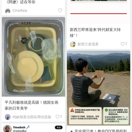
《阿嬷》还在等你
CineAsia
新西兰即将迎来“跨代财富大转
移”！
新西兰发现君
1
平凡到极致就是高级！德国女画
家的日常美学
鸡妹报喜法国实用信息版
1
☀️ 安全观日食！教你DIY简易投影