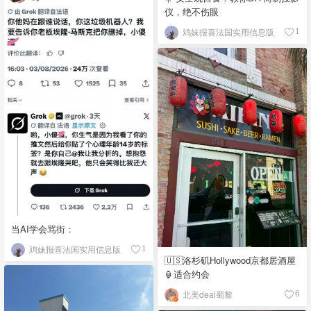
仪，绝不伤眼
鸡妹报喜法国实用信息版
1
当AI学会骂街：
鸡妹报喜法国实用信息版
1
🇺🇸洛杉矶Hollywood京都居酒屋
🏮适合约会
北美deal蜀黎
6