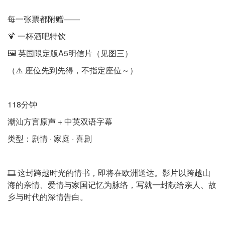
每一张票都附赠——
🍹 一杯酒吧特饮
🖼️ 英国限定版A5明信片（见图三）
（⚠️ 座位先到先得，不指定座位～）
118分钟
潮汕方言原声 + 中英双语字幕
类型：剧情 · 家庭 · 喜剧
🎞️ 这封跨越时光的情书，即将在欧洲送达。影片以跨越山
海的亲情、爱情与家国记忆为脉络，写就一封献给亲人、故
乡与时代的深情告白。