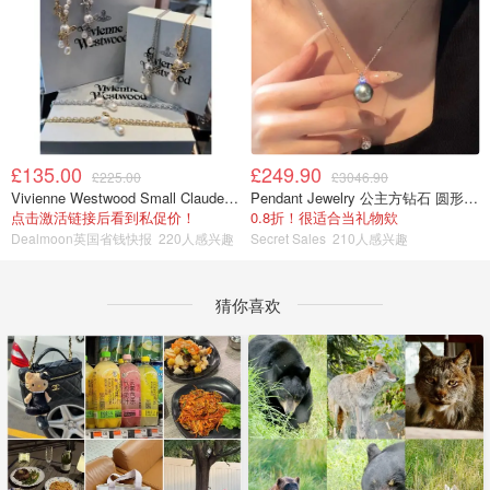
£135.00
£249.90
£225.00
£3046.90
Vivienne Westwood Small Claude 珍珠项链
Pendant Jewelry 公主方钻石 圆形大溪地珍珠吊坠 11-12mm
点击激活链接后看到私促价！
0.8折！很适合当礼物欸
Dealmoon英国省钱快报
220人感兴趣
Secret Sales
210人感兴趣
猜你喜欢