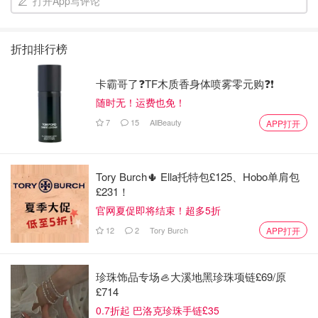
打开App写评论
折扣排行榜
卡霸哥了❓TF木质香身体喷雾零元购❓❗
随时无！运费也免！
7
15
AllBeauty
APP打开
Tory Burch🌵 Ella托特包£125、Hobo单肩包
£231！
官网夏促即将结束！超多5折
12
2
Tory Burch
APP打开
珍珠饰品专场🦪大溪地黑珍珠项链£69/原
£714
0.7折起 巴洛克珍珠手链£35