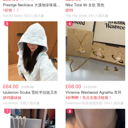
Prestige Necklace 大溪地珍珠项链 10-11mm
Nike Total 90 女款 黑色
1折收！！
@29
Secret Sales
622人感兴趣
The Hip Store
341人感兴趣
5
6
£64.00
£68.00
£108.00
£170.00
lululemon Scuba 宽松半拉链卫衣
Vivienne Westwood Agnatha 耳环
@鸡腿妹妹
4折啊啊！先点击激活链接！
lululemon
338人感兴趣
Dealmoon英国省钱快报
304人感兴趣
7
8