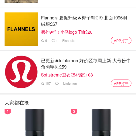
Flannels 夏促升级🔥椰子鞋£19 北面1996羽
绒服£67
额外9折！小马logo T恤£28
9
1
Flannels
APP打开
已更新🔥lululemon 好价区每周上新 大号粉牛
角包罕见£59
Softstreme卫衣£54/原£108！
107
lululemon
APP打开
大家都在抢
1
2