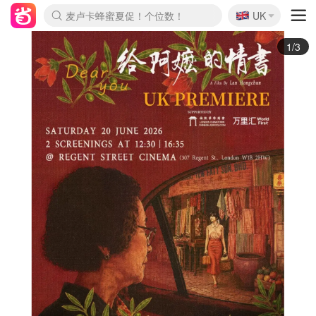
🇬🇧
Prada/Miu 4.8折！
UK
麦卢卡蜂蜜夏促！个位数！
啥？必胜客披萨5折！
2/3