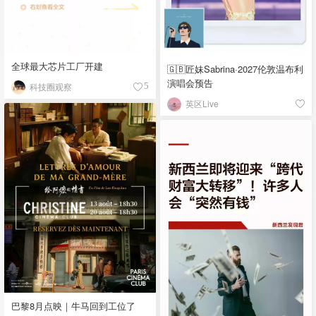
全球最大芯片工厂开建
🇬🇧匠妹Sabrina·2027伦敦温布利
演唱会预告
科技圈观察
5
英区Live
巴黎8月点映｜牛马回到工位了