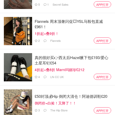
5
1
Secret Sales
APP打开
Flannels 周末顶奢闪促💥YSL马鞍包直减
£961！
1折起+叠9折！
2
Flannels
APP打开
真的很好买👉西太后Hazel腋下包£193/爱心
土星耳钉£54
4折起+叠8折 Marni玛丽珍£212
4
LN-CC UK
APP打开
£50封顶💰Hip 倒闭大清仓！阿迪德训鞋£20
倒闭价=白捡！又降了！！
3
The Hip Store
APP打开