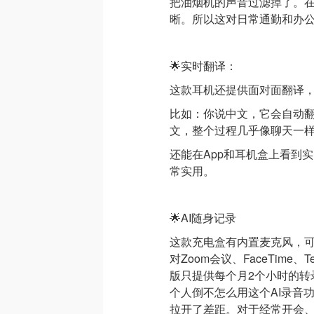
把油烟机的声音过滤掉了。
晰。所以这对日常通勤和办
🌟实时翻译：
这款耳机还提供面对面翻译，
比如：你说中文，它会自动
文，整个过程几乎像聊天一
还能在App和耳机盒上看到
常实用。
🌟AI随身记录
这款充电盒有内置麦克风，
对Zoom会议、FaceTime
版只提供每个月2个小时的转
个人倒不怎么用这个AI录音
拉开了差距。对于经常开会、