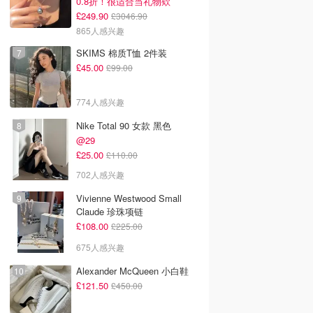
0.8折！很适合当礼物欸
£249.90
£3046.90
865人感兴趣
SKIMS 棉质T恤 2件装
£45.00
£99.00
774人感兴趣
Nike Total 90 女款 黑色
@29
£25.00
£110.00
702人感兴趣
Vivienne Westwood Small
Claude 珍珠项链
£108.00
£225.00
675人感兴趣
Alexander McQueen 小白鞋
£121.50
£450.00