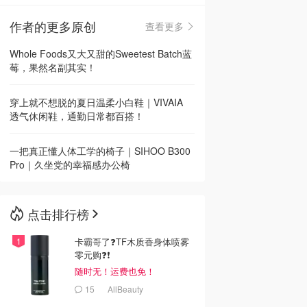
作者的更多原创
查看更多
🇳🇿
新西兰
Whole Foods又大又甜的Sweetest Batch蓝
莓，果然名副其实！
穿上就不想脱的夏日温柔小白鞋｜VIVAIA
透气休闲鞋，通勤日常都百搭！
一把真正懂人体工学的椅子｜SIHOO B300
Pro｜久坐党的幸福感办公椅
点击排行榜
卡霸哥了❓TF木质香身体喷雾
零元购❓❗
随时无！运费也免！
15
AllBeauty