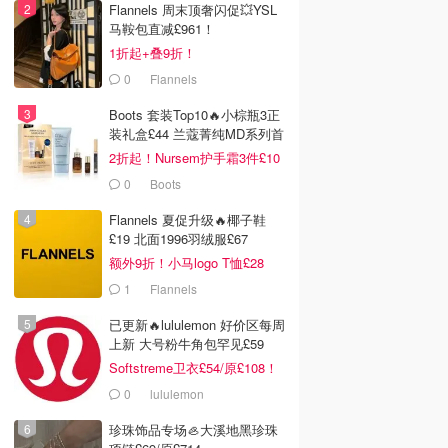
Flannels 周末顶奢闪促💥YSL
马鞍包直减£961！
1折起+叠9折！
0
Flannels
Boots 套装Top10🔥小棕瓶3正
装礼盒£44 兰蔻菁纯MD系列首
折
2折起！Nursem护手霜3件£10
0
Boots
Flannels 夏促升级🔥椰子鞋
£19 北面1996羽绒服£67
额外9折！小马logo T恤£28
1
Flannels
已更新🔥lululemon 好价区每周
上新 大号粉牛角包罕见£59
Softstreme卫衣£54/原£108！
0
lululemon
珍珠饰品专场🦪大溪地黑珍珠