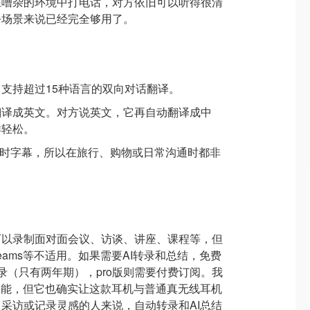
在嘈杂的环境中打电话，对方依旧可以听得很清
公场景来说已经完全够用了。
支持超过15种语言的双向对话翻译。
翻译成英文。对方说英文，它再自动翻译成中
样轻松。
实时字幕，所以在旅行、购物或日常沟通时都非
可以录制面对面会议、访谈、讲座、课程等，但
、Teams等不适用。如果需要AI转录和总结，免费
录（只有两年期），pro版则需要付费订阅。我
功能，但它也确实让这款耳机与普通真无线耳机
采访或记录灵感的人来说，自动转录和AI总结