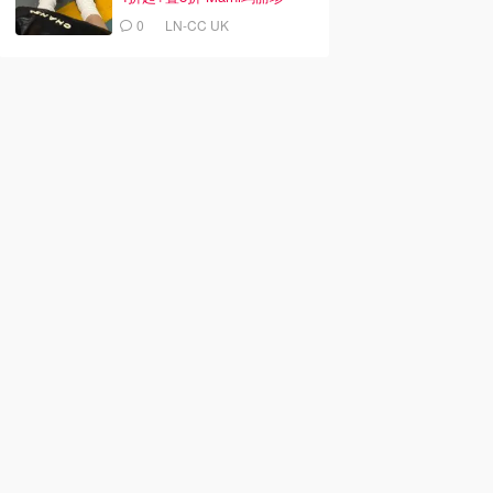
£212
0
LN-CC UK