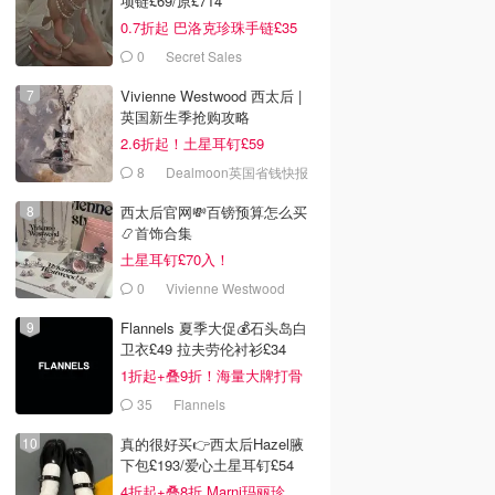
项链£69/原£714
0.7折起 巴洛克珍珠手链£35
0
Secret Sales
Vivienne Westwood 西太后 |
英国新生季抢购攻略
2.6折起！土星耳钉£59
8
Dealmoon英国省钱快报
西太后官网💸百镑预算怎么买
📿首饰合集
土星耳钉£70入！
0
Vivienne Westwood
Flannels 夏季大促💰石头岛白
卫衣£49 拉夫劳伦衬衫£34
1折起+叠9折！海量大牌打骨
折！
35
Flannels
真的很好买👉西太后Hazel腋
下包£193/爱心土星耳钉£54
4折起+叠8折 Marni玛丽珍