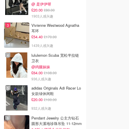
@ 是伊伊呀
£20.00
£80.00
1903人感兴趣
Vivienne Westwood Agnatha
耳环
£54.40
£170.00
1439人感兴趣
lululemon Scuba 宽松半拉链
卫衣
@鸡腿妹妹
£64.00
£108.00
936人感兴趣
adidas Originals Adi Racer Lo
女款绿休闲鞋
£20.00
£100.00
932人感兴趣
Pendant Jewelry 公主方钻石
圆形大溪地珍珠吊坠 11-12mm