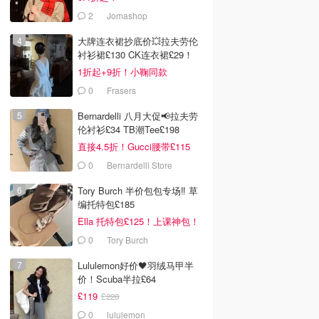
2
Jomashop
大牌连衣裙抄底价💥拉夫劳伦
衬衫裙£130 CK连衣裙£29！
1折起+9折！小鞠同款
Ganni£88
0
Frasers
Bernardelli 八月大促📢拉夫劳
伦衬衫£34 TB潮Tee£198
直接4.5折！Gucci腰带£115
0
Bernardelli Store
Tory Burch 半价包包专场‼️ 草
编托特包£185
Ella 托特包£125！上课神包！
0
Tory Burch
Lululemon好价🖤羽绒马甲半
价！Scuba半拉£64
£119
£228
0
lululemon