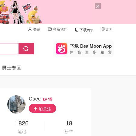
联系我们
英国
登录
下载App
🇺🇸
美国
下载 DealMoon App
体验更多精彩
🇨🇳
中国
男士专区
🇨🇦
加拿大
🇬🇧
英国
🇩🇪
德国
Cuee
15
🇫🇷
加关注
法国
🇮🇹
1826
18
意大利
笔记
粉丝
🇦🇺
澳洲