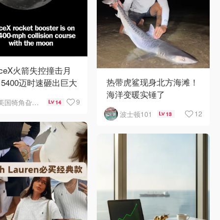
aceX火箭失控撞击月
热带虎鲨现身北方海滩！
5400迈时速砸出巨大
海洋变暖实锤了
石坑
9
美国犄角旮旯新鲜事
14
12
波士顿101
13