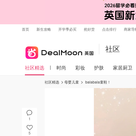
首页
新生攻略
开学季必买
抢好货
点击排行
商家导
社区
社区精选
时尚
彩妆
护肤
家居厨卫
社区精选
母婴儿童
balabala童鞋！
1
5