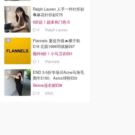
Ralph Lauren 人手一件针织衫
🧶麻花针织衫£75
5折起！超多热门色🎨
0
Ralph Lauren
Flannels 夏促升级🔥椰子鞋
£19 北面1996羽绒服£67
额外9折！小马卫衣£61
1
Flannels
END 3-5折专场🛒Acne马海毛
围巾£150、Asics球鞋£53
Skims连衣裙£38
0
END.