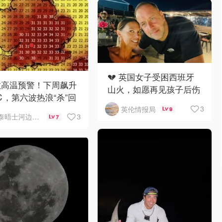
💔 英国女子受困西班牙
敦高温预警！下周飙升
山火，如愿再见孩子后伤
℃，第六波热浪“杀”回
重离世
伦
3
英伦情报局
9
3
泰晤士河边打工人
7