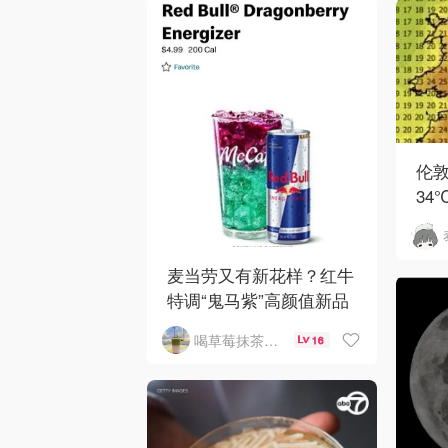
伦
34
英
麦当劳又有新花样？红牛
特调“鬼马紫”高颜值新品
来了，好喝吗？
喝草莓抹茶瘦5斤
16