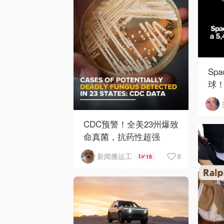
Sp
球！
陨
CDC预警！全美23州爆致
命真菌，抗药性超强
9
新闻搬运工
15