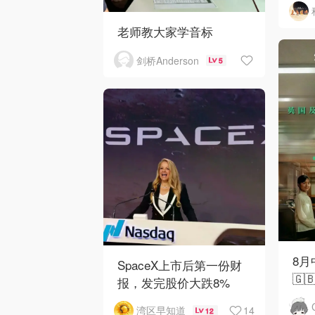
老师教大家学音标
剑桥Anderson
5
8
SpaceX上市后第一份财
🇬
报，发完股价大跌8%
14
湾区早知道
12