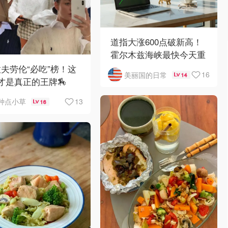
道指大涨600点破新高！
霍尔木兹海峡最快今天重
开
️拉夫劳伦“必吃”榜！这
16
美丽国的日常
14
才是真正的王牌🏇
13
种点小草
16