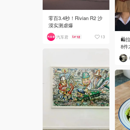
零百3.4秒！Rivian R2 沙
漠实测虐爆
13
汽车君
12
🛍
8件