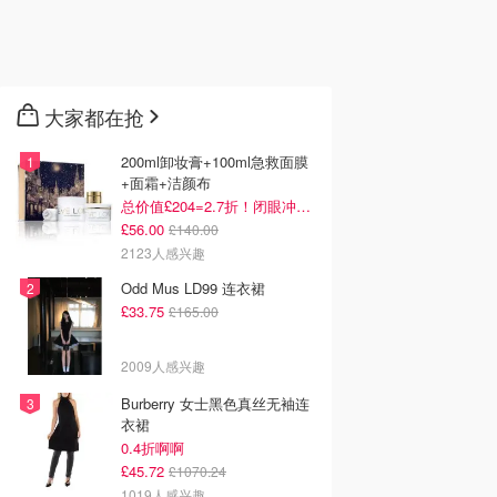
大家都在抢
200ml卸妆膏+100ml急救面膜
+面霜+洁颜布
总价值£204=2.7折！闭眼冲这套！
£56.00
£140.00
2123人感兴趣
Odd Mus LD99 连衣裙
£33.75
£165.00
2009人感兴趣
Burberry 女士黑色真丝无袖连
衣裙
0.4折啊啊
£45.72
£1070.24
1019人感兴趣