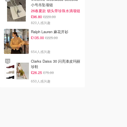
小号吊坠项链
26春夏款 锁头带珍珠水滴项链
£96.80
£220.00
820人感兴趣
Ralph Lauren 麻花开衫
£135.00
£225.00
654人感兴趣
Clarks Daiss 30 闪亮漆皮玛丽
珍鞋
£26.25
£75.00
650人感兴趣