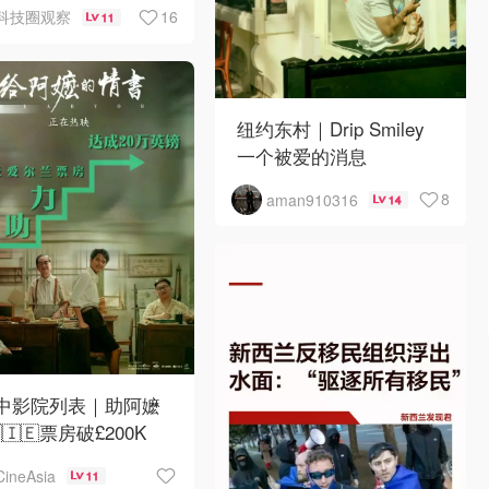
16
科技圈观察
11
纽约东村｜Drip Smiley
一个被爱的消息
8
aman910316
14
月中影院列表｜助阿嬷
🇮🇪票房破£200K
CineAsia
11