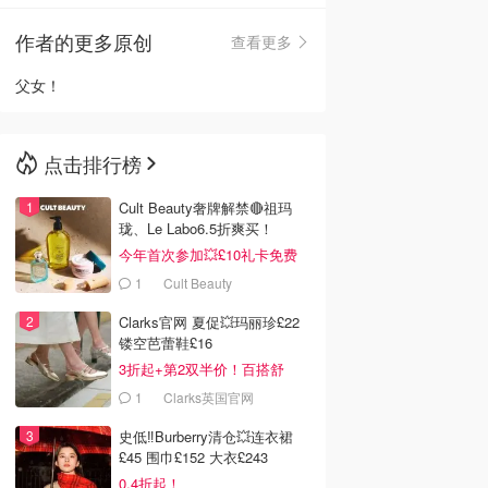
作者的更多原创
查看更多
🇳🇿
新西兰
父女！
点击排行榜
Cult Beauty奢牌解禁🔴祖玛
珑、Le Labo6.5折爽买！
今年首次参加💥£10礼卡免费
拿
1
Cult Beauty
Clarks官网 夏促💥玛丽珍£22
镂空芭蕾鞋£16
3折起+第2双半价！百搭舒
服！
1
Clarks英国官网
史低‼️Burberry清仓💥连衣裙
£45 围巾£152 大衣£243
0.4折起！