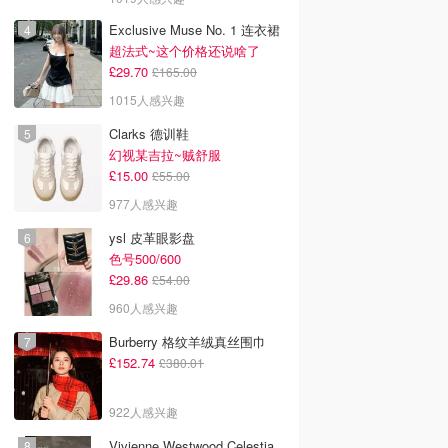
Exclusive Muse No. 1 连衣裙
超法式~这个价格还说啥了
£29.70
£165.00
1015人感兴趣
Clarks 德训鞋
幻视某吉拉~贼舒服
£15.00
£55.00
977人感兴趣
ysl 皮革眼影盘
色号500/600
£29.86
£54.00
960人感兴趣
Burberry 格纹羊绒真丝围巾
£152.74
£380.01
922人感兴趣
Vivienne Westwood Celestia