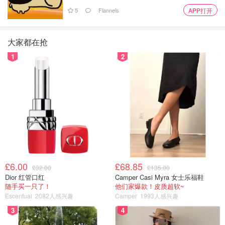
5
Flannels
APP打开
大家都在抢
1
2
£6.00
£68.85
£32.00
£135.00
Dior 红管口红
Camper Casi Myra 女士乐福鞋
随手买一只了！
他们家爆款！皮质超软~
Escentual
2082人感兴趣
Camper
1993人感兴趣
3
4