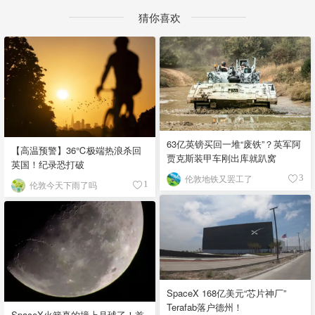
猜你喜欢
63亿英镑买回一堆“废铁”？英军阿
【高温预警】36℃极端热浪杀回
贾克斯装甲车刚出库就趴窝
英国！纪录恐打破
伦敦地铁又罢工了
3
伦敦今天下雨了吗
1
SpaceX 168亿美元“芯片神厂”
Terafab落户德州！
SpaceX火箭真的撞上月球了！首