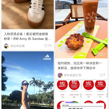
入秋穿搭必备！最近被阿迪狠狠
种草！BW Army 和 Sambae 值得
拥有！
布拉布拉莓
10
纽约很热，但总有一杯冰饮和一
束鲜花，值得你停下脚步🌻
班长就是打杂
5