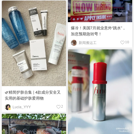
爆冷！美国7月就业意外“跳水”，
加息预期急转弯！
新闻搬运工
10
🌿精简护肤合集 | 4款成分安全又
实用的基础护肤爱用物
Lucia_YYY
2