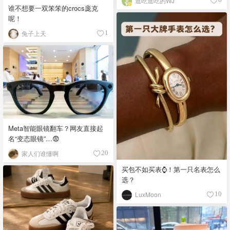
逛吃逛吃的WJ
谁不想要一双笨笨的crocs庞克
呢！
兔子上天
1
Meta智能眼镜翻车？网友直接起
名“变态眼镜”…😨
家人们谁懂啊
20
买包不如买表⌚️！第一只名表怎么
选？
LuxMoon
10