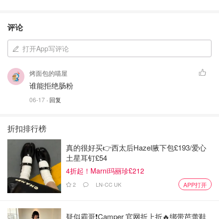
评论
打开App写评论
烤面包的喵屋
谁能拒绝肠粉
06-17
· 回复
折扣排行榜
真的很好买👉西太后Hazel腋下包£193/爱心
土星耳钉£54
4折起！Marni玛丽珍£212
2
LN-CC UK
APP打开
疑似霸哥❗️Camper 官网折上折🔥绑带芭蕾鞋