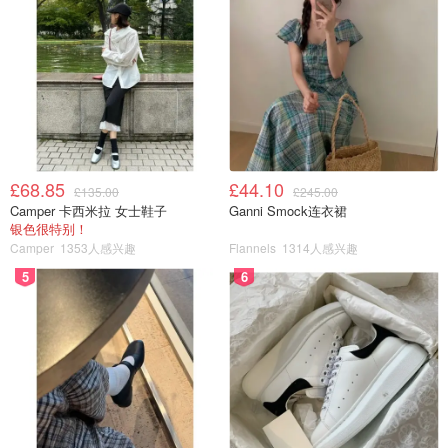
£68.85
£44.10
£135.00
£245.00
Camper 卡西米拉 女士鞋子
Ganni Smock连衣裙
银色很特别！
Camper
1353人感兴趣
Flannels
1314人感兴趣
5
6