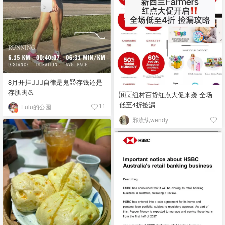
8月开挂🏃🏻‍♀️自律是鬼😈存钱还是
存肌肉💪
🇳🇿纽村百货红点大促来袭 全场
低至4折捡漏
Lulu的公园
11
邪流纨wendy