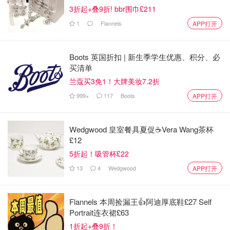
3折起+叠9折! bbr围巾£211
1
Flannels
APP打开
Boots 英国折扣 | 新生季学生优惠、积分、必
买清单
兰蔻买3免1！大牌美妆7.2折
999+
117
Boots
APP打开
Wedgwood 皇室餐具夏促☕️Vera Wang茶杯
£12
5折起！吸管杯£22
13
4
Wedgwood
APP打开
Flannels 本周捡漏王👍阿迪厚底鞋£27 Self
Portrait连衣裙£63
1折起+叠9折！