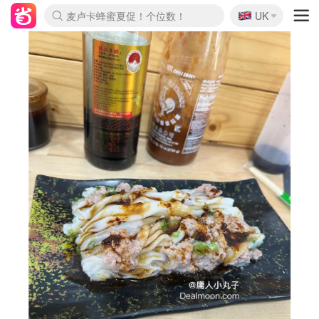
🇬🇧
Prada/Miu 4.8折！
UK
麦卢卡蜂蜜夏促！个位数！
啥？必胜客披萨5折！