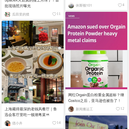
休斯顿101
4
批现场照片曝光
瓜田里的猹
11
网红Orgain蛋白粉重金属超标？继
Costco之后，亚马逊也被告了！
上海藏得最深的老钱风餐厅｜鲁
新闻搬运工
12
迅会客厅里吃一顿潮粤菜🍴
偲小卉
14