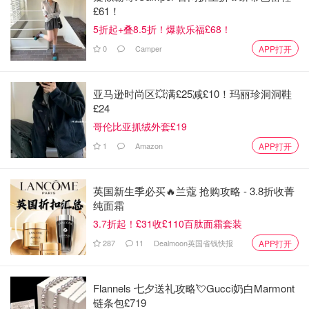
£61！
5折起+叠8.5折！爆款乐福£68！
0
Camper
APP打开
亚马逊时尚区💥满£25减£10！玛丽珍洞洞鞋
£24
哥伦比亚抓绒外套£19
1
Amazon
APP打开
英国新生季必买🔥兰蔻 抢购攻略 - 3.8折收菁
纯面霜
3.7折起！£31收£110百肽面霜套装
287
11
Dealmoon英国省钱快报
APP打开
Flannels 七夕送礼攻略💘Gucci奶白Marmont
链条包£719