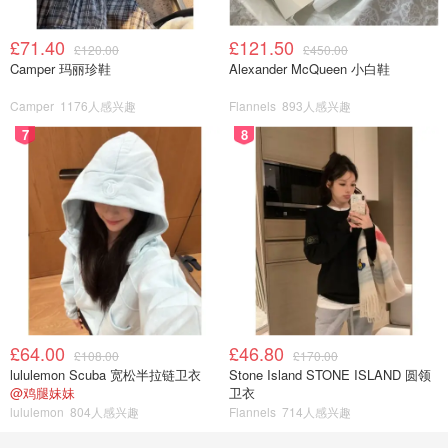
£71.40
£121.50
£120.00
£450.00
Camper 玛丽珍鞋
Alexander McQueen 小白鞋
Camper
1176人感兴趣
Flannels
893人感兴趣
7
8
£64.00
£46.80
£108.00
£170.00
lululemon Scuba 宽松半拉链卫衣
Stone Island STONE ISLAND 圆领
@鸡腿妹妹
卫衣
lululemon
804人感兴趣
Flannels
714人感兴趣