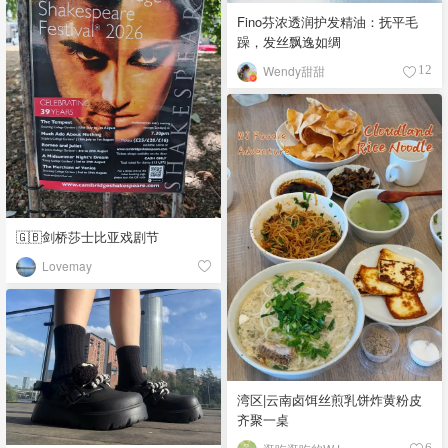
Fino芬浓透润护发精油：抚平毛
躁，发丝飘逸如绸
Wendy甜甜
12
🇬🇧剑桥莎士比亚戏剧节
Lovemay
湾区|云南卤饵丝煎乳饼炸黄粉皮
齐聚一桌
6