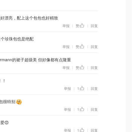
子好漂亮，配上这个包包也好精致
举报
赞
回复
|
|
这个珍珠包也是绝配
举报
赞
回复
|
|
mermann的裙子超级美 但好像都有点隆重
举报
赞
回复
|
|
！！
举报
1
回复
|
|
包很特别
举报
1
回复
|
|
爱😍
举报
1
回复
|
|