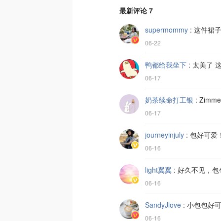
最新评论
7
supermommy
:
这件裙
06-22
鸭都给我坐下
:
太美了 
06-17
奶茶续命打工银
:
Zim
06-17
journeyinjuly
:
包好可爱
06-16
light翼翼
:
好久不见，包
06-16
SandyJlove
:
小包包好可
06-16