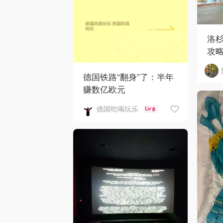
洛
攻
德国铁路“翻身”了：半年
赚数亿欧元
德国吃喝玩乐
8