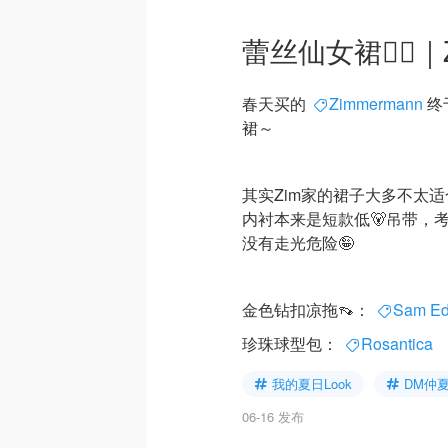
蕾丝仙女裙🧚‍♀️
春天买的
Zimmermann
终
裙～
其实Zim家的裙子大多不太
内衬本来是短款低🐻吊带，
没有走光危险🤪
金色钻扣凉拖👡：
Sam E
珍珠球型包：
Rosantica
我的夏日Look
DM仲
06-16 发布