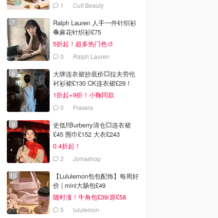
拿
1
Cult Beauty
Ralph Lauren 人手一件针织衫
🧶麻花针织衫£75
5折起！超多热门色🎨
0
Ralph Lauren
大牌连衣裙抄底价💥拉夫劳伦
衬衫裙£130 CK连衣裙£29！
1折起+9折！小鞠同款
Ganni£88
0
Frasers
史低‼️Burberry清仓💥连衣裙
£45 围巾£152 大衣£243
0.4折起！
2
Jomashop
【Lululemon包包配饰】每周好
价 | mini大肠包£49
随时涨！牛角包£39/原£58
5
lululemon