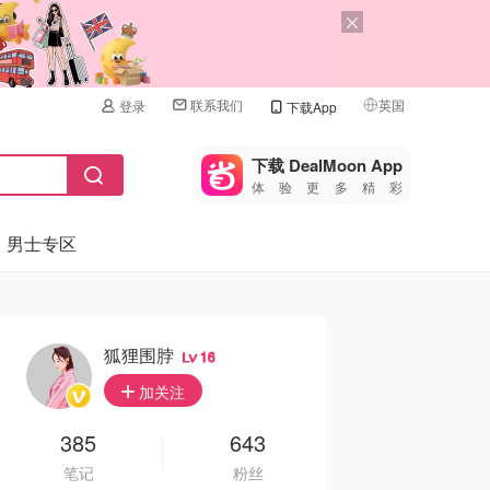
联系我们
英国
登录
下载App
🇺🇸
美国
下载 DealMoon App
体验更多精彩
🇨🇳
中国
男士专区
🇨🇦
加拿大
🇬🇧
英国
🇩🇪
德国
狐狸围脖
16
🇫🇷
加关注
法国
🇮🇹
385
643
意大利
笔记
粉丝
🇦🇺
澳洲