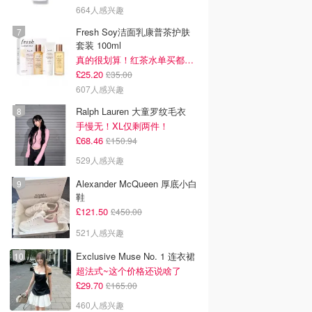
664人感兴趣
Fresh Soy洁面乳康普茶护肤
套装 100ml
真的很划算！红茶水单买都要£35！
£25.20
£35.00
607人感兴趣
Ralph Lauren 大童罗纹毛衣
手慢无！XL仅剩两件！
£68.46
£150.94
529人感兴趣
Alexander McQueen 厚底小白
鞋
£121.50
£450.00
521人感兴趣
Exclusive Muse No. 1 连衣裙
超法式~这个价格还说啥了
£29.70
£165.00
460人感兴趣