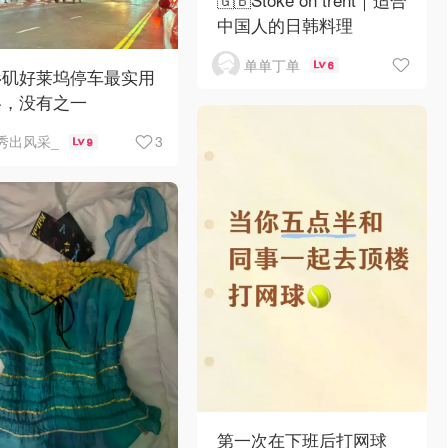
中国人的日韩料理
单单丁单
6
杉矶好莱坞停车最实用
略，没有之一
3
秀出风采_
9
第一次在下班后打网球