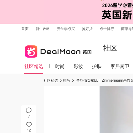
首页
新生攻略
开学季必买
抢好货
点击排行
商家导
社区
社区精选
时尚
彩妆
护肤
家居厨卫
社区精选
时尚
蕾丝仙女裙🧚‍♀️｜Zimmermann果
7
42