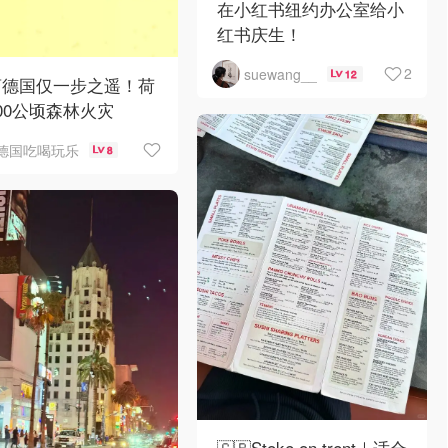
在小红书纽约办公室给小
红书庆生！
2
suewang__
12
离德国仅一步之遥！荷
00公顷森林火灾
德国吃喝玩乐
8
🇬🇧Stoke on trent｜适合