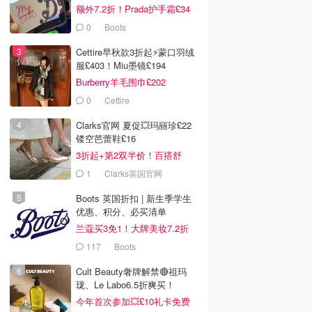
额外7.2折！Prada护手霜£34
0
Boots
Cettire早秋款3折起⚡️蒙口羽绒
服£403！Miu墨镜£194
Burberry羊毛围巾£202
0
Cettire
Clarks官网 夏促💥玛丽珍£22
镂空芭蕾鞋£16
3折起+第2双半价！百搭舒
服！
1
Clarks英国官网
Boots 英国折扣 | 新生季学生
优惠、积分、必买清单
兰蔻买3免1！大牌美妆7.2折
117
Boots
Cult Beauty奢牌解禁🔴祖玛
珑、Le Labo6.5折爽买！
今年首次参加💥£10礼卡免费