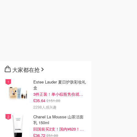
大家都在抢
Estee Lauder 夏日护肤彩妆礼
盒
3件正装！单小棕瓶售价就要£65！
£35.64
£151.00
2298人感兴趣
Chanel La Mousse 山茶洁面
乳 150ml
回国前买2支！国内¥620！立省近一半！
£36.72
£51.00