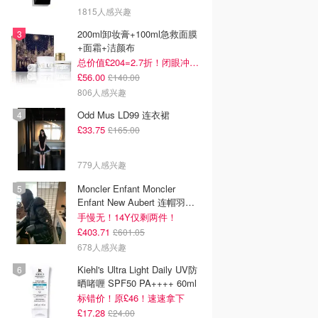
1815人感兴趣
200ml卸妆膏+100ml急救面膜
+面霜+洁颜布
总价值£204=2.7折！闭眼冲这套！
£56.00
£140.00
806人感兴趣
Odd Mus LD99 连衣裙
£33.75
£165.00
779人感兴趣
Moncler Enfant Moncler
Enfant New Aubert 连帽羽绒
服
手慢无！14Y仅剩两件！
£403.71
£601.05
678人感兴趣
Kiehl's Ultra Light Daily UV防
晒啫喱 SPF50 PA++++ 60ml
标错价！原£46！速速拿下
£17.28
£24.00