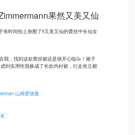
｜Zimmermann果然又美又仙
于有时间拍上身图了‼️又美又仙的蕾丝中长仙女
适合我，找到这款蕾丝裙还是很开心哒🥳！裙子
考虑到实用性我换成了长款内衬裙，行走坐立都
delman 山姆爱德曼
夏夜