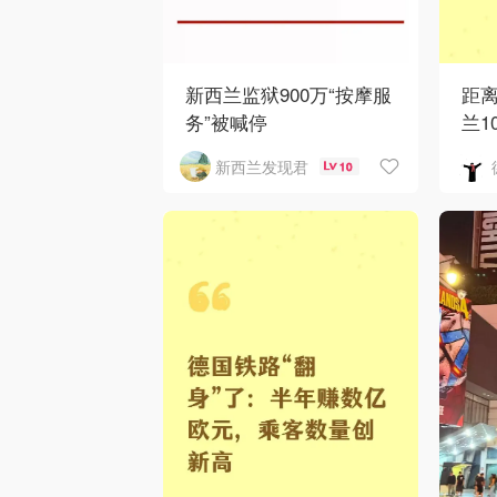
新西兰监狱900万“按摩服
距
务”被喊停
兰1
新西兰发现君
10