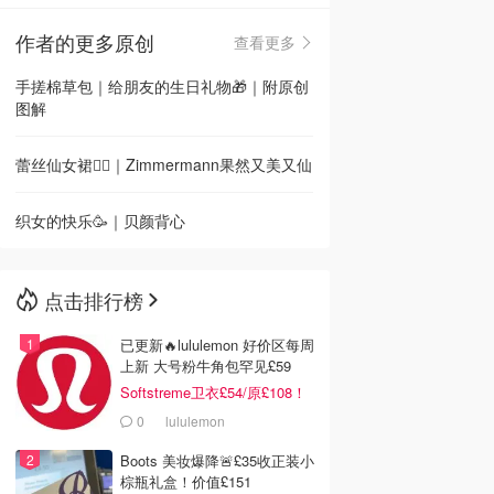
作者的更多原创
查看更多
🇳🇿
新西兰
手搓棉草包｜给朋友的生日礼物🎁｜附原创
图解
蕾丝仙女裙🧚‍♀️｜Zimmermann果然又美又仙
织女的快乐🥳｜贝颜背心
点击排行榜
已更新🔥lululemon 好价区每周
上新 大号粉牛角包罕见£59
Softstreme卫衣£54/原£108！
0
lululemon
Boots 美妆爆降🚨£35收正装小
棕瓶礼盒！价值£151