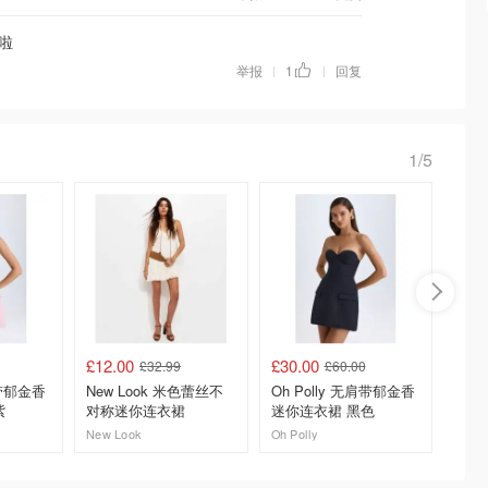
啦
举报
1
回复
|
|
1/5
£12.00
£30.00
£28.0
£32.99
£60.00
肩带郁金香
New Look 米色蕾丝不
Oh Polly 无肩带郁金香
Oh P
紫
对称迷你连衣裙
迷你连衣裙 黑色
腰泡泡
New Look
Oh Polly
Oh Poll
去购买
去购买