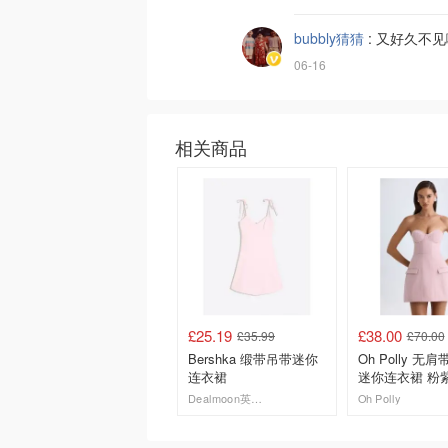
bubbly猜猜
:
又好久不见
06-16
相关商品
£25.19
£38.00
£35.99
£70.00
Bershka 缎带吊带迷你
Oh Polly 无
连衣裙
迷你连衣裙 粉
Dealmoon英国省钱快报
Oh Polly
去购买
去购买