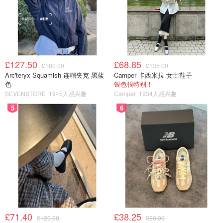
£127.50
£68.85
£180.00
£135.00
Arc'teryx Squamish 连帽夹克 黑蓝
Camper 卡西米拉 女士鞋子
色
银色很特别！
SEVENSTORE
1945人感兴趣
Camper
1934人感兴趣
5
6
£71.40
£38.25
£120.00
£90.00