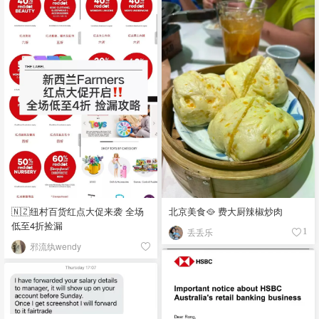
🇳🇿纽村百货红点大促来袭 全场
北京美食🥘 费大厨辣椒炒肉
低至4折捡漏
丢丢乐
1
邪流纨wendy