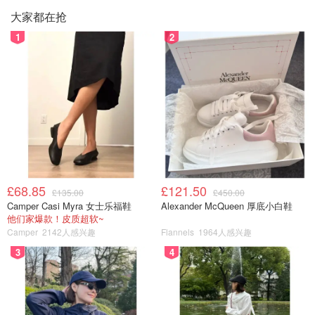
大家都在抢
1
2
£68.85
£121.50
£135.00
£450.00
Camper Casi Myra 女士乐福鞋
Alexander McQueen 厚底小白鞋
他们家爆款！皮质超软~
Camper
2142人感兴趣
Flannels
1964人感兴趣
3
4