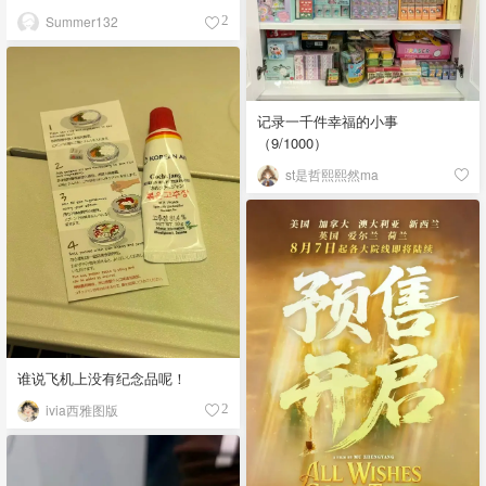
Summer132
2
记录一千件幸福的小事
（9/1000）
st是哲熙熙然ma
谁说飞机上没有纪念品呢！
ivia西雅图版
2