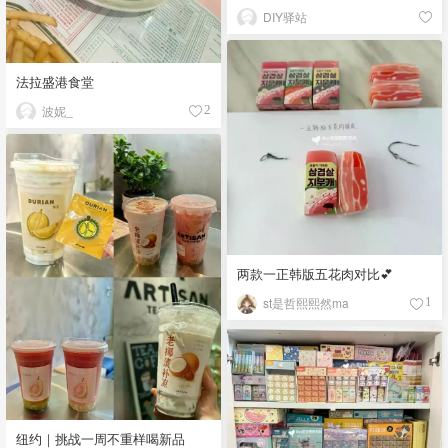
DIY驿站
法拉盛港食堂
波妮_
2
两款一正韩版五花肉对比💕
st是哲熙熙然ma
1
纽约｜挑战一周不重样喝新品