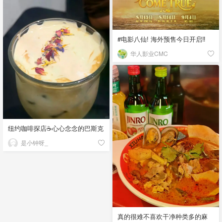
#电影八仙! 海外预售今日开启‼️
华人影业CMC
纽约咖啡探店☕️心心念念的巴斯克
是小钟呀_
真的很难不喜欢干净种类多的麻