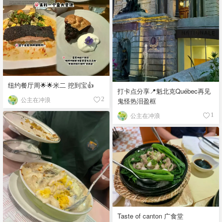
纽约餐厅周🌟🌟米二 挖到宝👍
打卡点分享📍魁北克Québec再见
公主在冲浪
2
鬼怪热泪盈框
公主在冲浪
1
Taste of canton 广食堂