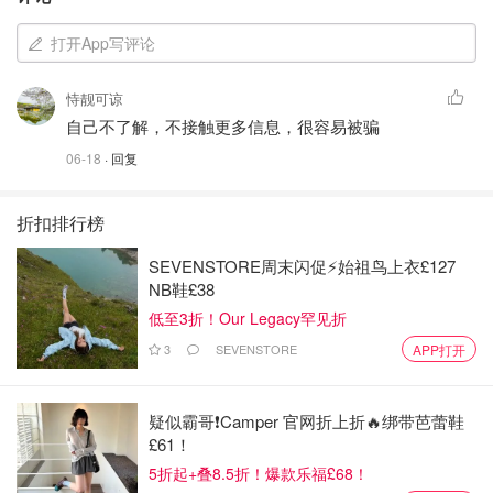
打开App写评论
恃靓可谅
自己不了解，不接触更多信息，很容易被骗
06-18
· 回复
折扣排行榜
SEVENSTORE周末闪促⚡️始祖鸟上衣£127
NB鞋£38
低至3折！Our Legacy罕见折
3
SEVENSTORE
APP打开
疑似霸哥❗️Camper 官网折上折🔥绑带芭蕾鞋
£61！
5折起+叠8.5折！爆款乐福£68！