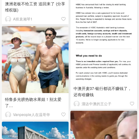
澳洲老板不给工资 追回来了 (分享
维权版)
A班袁湘琴1
中澳开麦37-银行都说不赚钱了，
还有啥赚钱
特鲁多光膀热吻水果姐！别太爱
溜达中澳的王公子
了…
Vanpeople人在温哥华