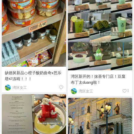
缺德舅新品🍊橙子酸奶曲奇x芭乐
湾区新开的！抹茶专门店！豆腐
塔🍉冻啃！！！
布丁太duang啦！
湾区女工
湾区女工
1