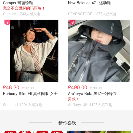
Camper 玛丽珍鞋
New Balance 471 运动鞋
完全不会累脚的玛丽珍！
Camper
1733人感兴趣
SEVENSTORE
1277人感兴趣
7
8
£46.20
£490.00
£165.00
£700.00
Burberry Slim Fit 真丝围巾 女士
Arc'teryx Beta 黑武士冲锋衣
男款！
Glamood
1204人感兴趣
Arc'teryx UK
1125人感兴趣
猜你喜欢