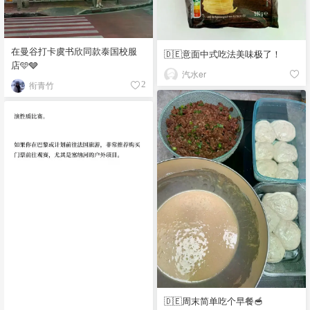
在曼谷打卡虞书欣同款泰国校服
🇩🇪意面中式吃法美味极了！
店🩵🩶
汽水er
衔青竹
2
🇩🇪周末简单吃个早餐🥣