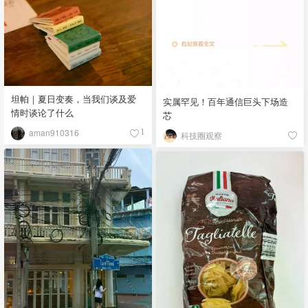
坦帕｜夏日变奏，当我们谈及爱
实属罕见！百年通信巨头下场造
情时谈论了什么
芯
aman910316
1
科技圈观察