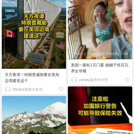
美国一家8口灭门案 婚姻千疮百孔
养女华裔
天方夜谭！特朗普威胁要在美加
vansky温哥华天空
边境建造这个
Westca加拿大生活