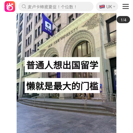
🇬🇧
Prada/Miu 4.8折！
UK
麦卢卡蜂蜜夏促！个位数！
啥？必胜客披萨5折！
2/4