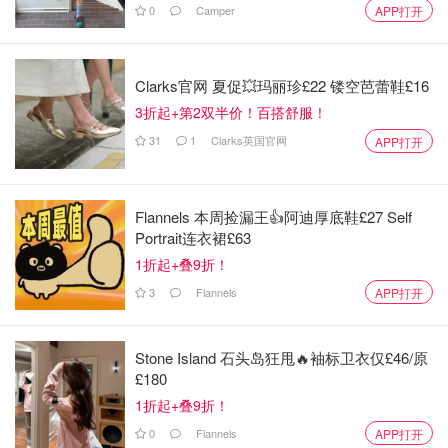
0
Camper
APP打开
Clarks官网 夏促💥玛丽珍£22 镂空芭蕾鞋£16
3折起+第2双半价！百搭舒服！
31
1
Clarks英国官网
APP打开
Flannels 本周捡漏王👍阿迪厚底鞋£27 Self
Portrait连衣裙£63
1折起+叠9折！
3
Flannels
APP打开
Stone Island 石头岛狂甩🔥袖标卫衣仅£46/原
£180
1折起+叠9折！
0
Flannels
APP打开