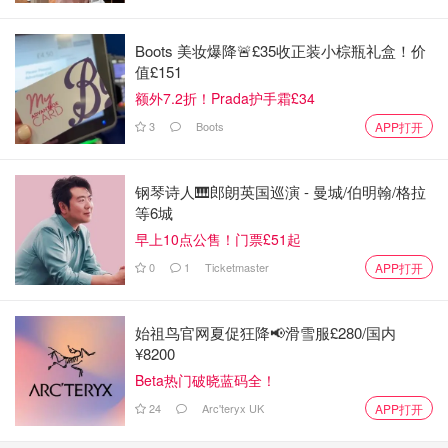
Boots 美妆爆降🚨£35收正装小棕瓶礼盒！价
值£151
额外7.2折！Prada护手霜£34
3
Boots
APP打开
钢琴诗人🎹郎朗英国巡演 - 曼城/伯明翰/格拉
等6城
早上10点公售！门票£51起
0
1
Ticketmaster
APP打开
始祖鸟官网夏促狂降📢滑雪服£280/国内
¥8200
Beta热门破晓蓝码全！
24
Arc'teryx UK
APP打开