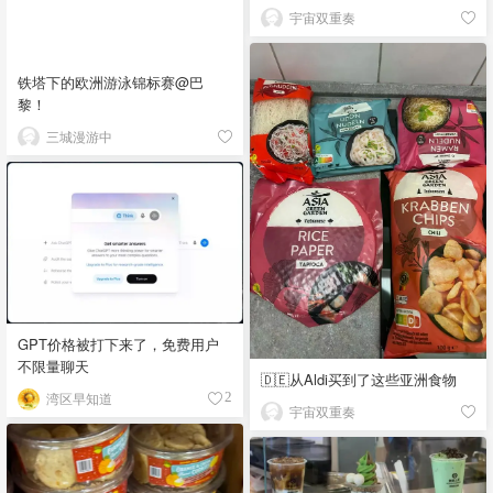
宇宙双重奏
铁塔下的欧洲游泳锦标赛@巴
黎！
三城漫游中
GPT价格被打下来了，免费用户
不限量聊天
🇩🇪从Aldi买到了这些亚洲食物
湾区早知道
2
宇宙双重奏