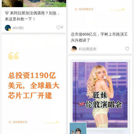
🐻 来阿拉斯加没偶遇熊？别急，
来这里补救一下！
abc個c
6
总市值609亿元，宇树上市路演王
兴兴都讲了
科技圈观察