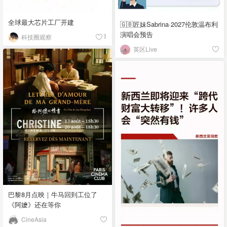
全球最大芯片工厂开建
🇬🇧匠妹Sabrina·2027伦敦温布利
演唱会预告
科技圈观察
1
英区Live
巴黎8月点映｜牛马回到工位了
《阿嬷》还在等你
CineAsia