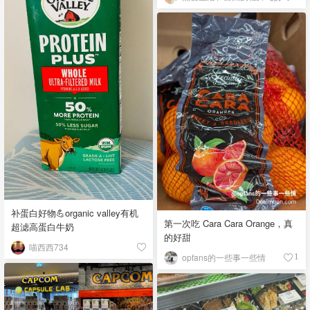
补蛋白好物💪organic valley有机
第一次吃 Cara Cara Orange，真
超滤高蛋白牛奶
的好甜
喵西西734
opfans的一些事一些情
1