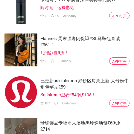
随时无！运费也免！
7
15
AllBeauty
APP打开
Flannels 周末顶奢闪促💥YSL马鞍包直减
£961！
1折起+叠9折！
2
Flannels
APP打开
已更新🔥lululemon 好价区每周上新 大号粉牛
角包罕见£59
Softstreme卫衣£54/原£108！
107
lululemon
APP打开
珍珠饰品专场🦪大溪地黑珍珠项链£69/原
£714