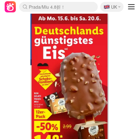
🇬🇧
Prada/Miu 4.8折！
UK
麦卢卡蜂蜜夏促！个位数！
啥？必胜客披萨5折！