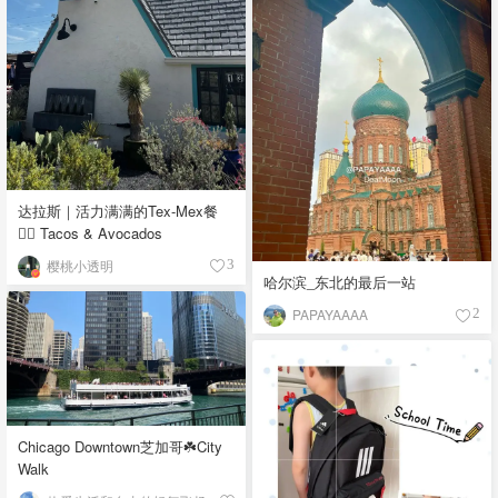
达拉斯｜活力满满的Tex-Mex餐
👉🏼 Tacos & Avocados
樱桃小透明
3
哈尔滨_东北的最后一站
PAPAYAAAA
2
Chicago Downtown芝加哥☘️City
Walk