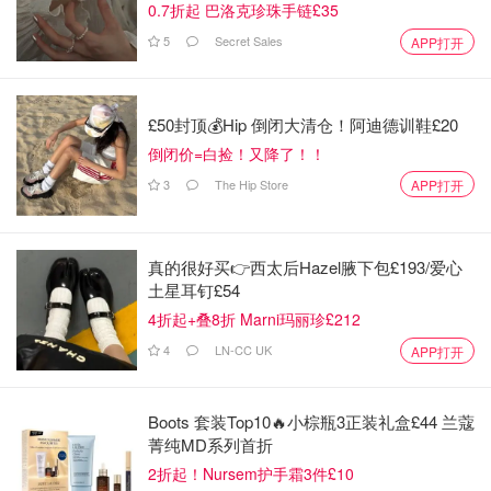
0.7折起 巴洛克珍珠手链£35
5
Secret Sales
APP打开
£50封顶💰Hip 倒闭大清仓！阿迪德训鞋£20
倒闭价=白捡！又降了！！
3
The Hip Store
APP打开
真的很好买👉西太后Hazel腋下包£193/爱心
土星耳钉£54
4折起+叠8折 Marni玛丽珍£212
4
LN-CC UK
APP打开
Boots 套装Top10🔥小棕瓶3正装礼盒£44 兰蔻
菁纯MD系列首折
2折起！Nursem护手霜3件£10