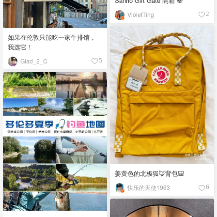
Sanrio Gift Gate 開箱 🐼
VioletTing
2
如果在伦敦只能吃一家牛排馆，
我选它！
Glad_2_C
5
姜黄色的北极狐🦊背包🎒
快乐的天使1963
6