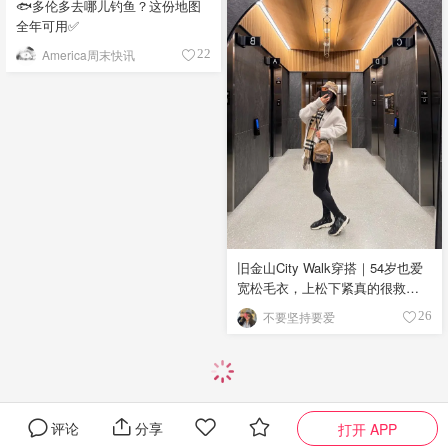
🐟多伦多去哪儿钓鱼？这份地图
全年可用✅
America周末快讯
22
旧金山City Walk穿搭｜54岁也爱
宽松毛衣，上松下紧真的很救比
例
不要坚持要爱
26
评论
分享
打开 APP