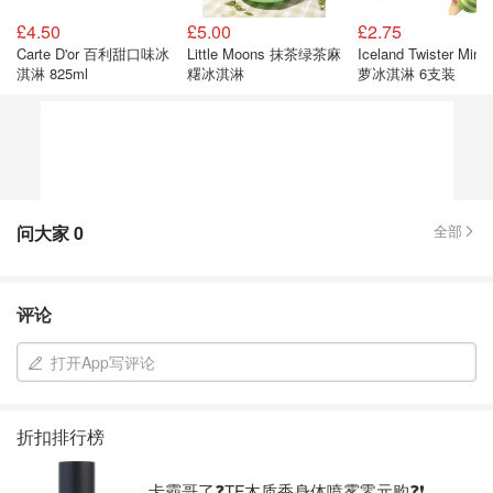
£4.50
£5.00
£2.75
Carte D'or 百利甜口味冰
Little Moons 抹茶绿茶麻
Iceland Twister Mini
淇淋 825ml
糬冰淇淋
萝冰淇淋 6支装
问大家
0
全部
评论
打开App写评论
折扣排行榜
卡霸哥了❓TF木质香身体喷雾零元购❓❗