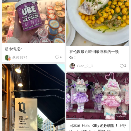
超市情报7
在伦敦最近吃到最划算的一顿
饭！
念君1974
4
Glad_2_C
2
日本🎀 Hello Kitty迷必朝聖！上野