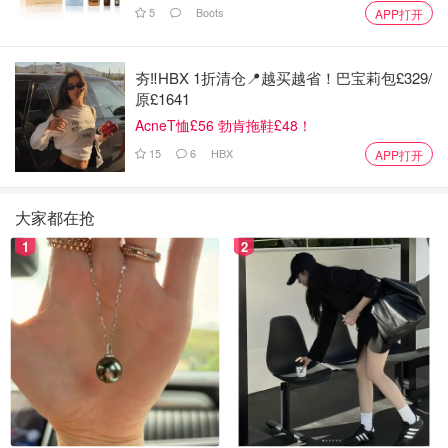
5
Boots
APP打开
夯‼️HBX 1折清仓📍越买越省！巴宝莉包£329/
原£1641
AcneT恤£56 勃肯拖鞋£48！
15
6
HBX
APP打开
大家都在抢
1
2