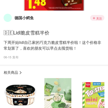
德国小鳄鱼
关注
🇩🇪Lidl脆皮雪糕半价
下周开始lidl自己家的巧克力脆皮雪糕半价啦！这个价格非
常划算了，喜欢的朋友可以早点去囤货啦！
06-15 发布
相关商品