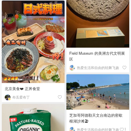
Field Museum 的美洲古代文明展
区
热爱生活和自由的轻舞飞扬
北京美食❤️ 正丼食堂
布丢爱布丁
芝加哥阿德勒天文台南边的密歇
根湖沙滩🏖️
热爱生活和自由的轻舞飞扬
1