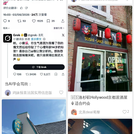
当AI学会骂街：
鸡妹报喜法国实用信息版
🇺🇸洛杉矶Hollywood京都居酒屋
🏮适合约会
北美deal蜀黎
2