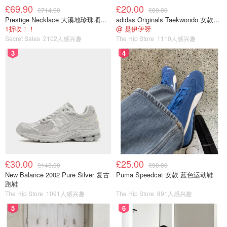
£69.90
£20.00
£714.90
£80.00
Prestige Necklace 大溪地珍珠项链 10-11mm
adidas Originals Taekwondo 女款黑色运动鞋
1折收！！
@ 是伊伊呀
Secret Sales
2102人感兴趣
The Hip Store
1110人感兴趣
3
4
£30.00
£25.00
£140.00
£90.00
New Balance 2002 Pure Silver 复古
Puma Speedcat 女款 蓝色运动鞋
跑鞋
The Hip Store
1091人感兴趣
The Hip Store
891人感兴趣
5
6