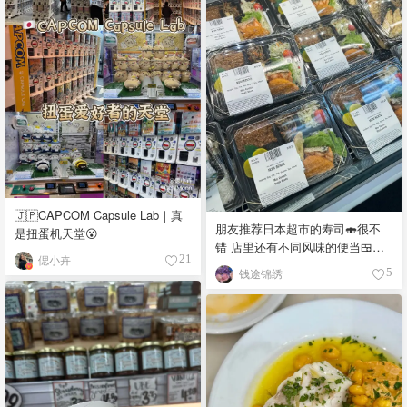
🇯🇵CAPCOM Capsule Lab｜真
朋友推荐日本超市的寿司🍣很不
是扭蛋机天堂😮
错 店里还有不同风味的便当🍱，
偲小卉
21
饭团🍙 品种真多，价格又实惠，
钱途锦绣
5
都看馋了