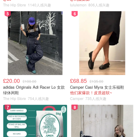
The Hip Store
1140人感兴趣
lululemon
806人感兴趣
5
6
£20.00
£68.85
£100.00
£135.00
adidas Originals Adi Racer Lo 女款
Camper Casi Myra 女士乐福鞋
绿休闲鞋
他们家爆款！皮质超软~
The Hip Store
754人感兴趣
Camper
735人感兴趣
7
8