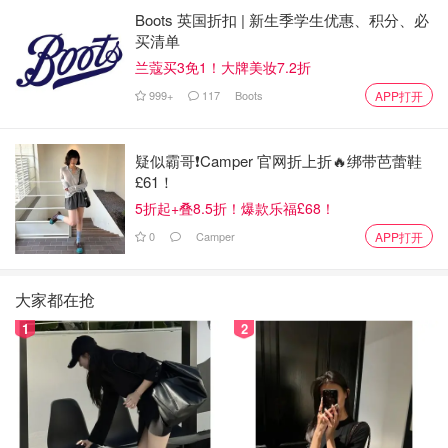
Boots 英国折扣 | 新生季学生优惠、积分、必
买清单
兰蔻买3免1！大牌美妆7.2折
999+
117
Boots
APP打开
疑似霸哥❗️Camper 官网折上折🔥绑带芭蕾鞋
£61！
5折起+叠8.5折！爆款乐福£68！
0
Camper
APP打开
大家都在抢
1
2