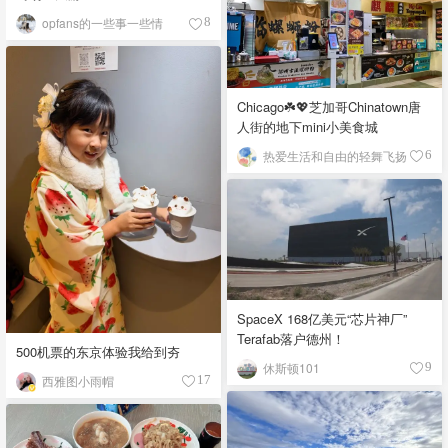
opfans的一些事一些情
8
Chicago☘️💖芝加哥Chinatown唐
人街的地下mini小美食城
热爱生活和自由的轻舞飞扬
6
SpaceX 168亿美元“芯片神厂”
Terafab落户德州！
500机票的东京体验我给到夯
休斯顿101
9
西雅图小雨帽
17