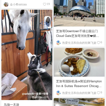
金小希ssicaa
19
芝加哥Downtown千禧公园云门
Cloud Gate芝加哥河街景❤️鳞次
栉比的高楼
热爱生活和自由的轻舞飞扬
6
芝加哥国际机场✈️附近的Hampton
Inn & Suites Rosemont Chicago
O'Hare自助早餐
热爱生活和自由的轻舞飞扬
9
马场一天游