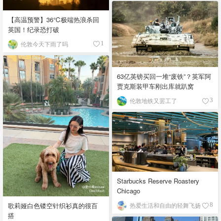
【高温预警】36℃极端热浪杀回
英国！纪录恐打破
伦敦今天下雨了吗
1
63亿英镑买回一堆“废铁”？英军阿
贾克斯装甲车刚出库就趴窝
伦敦地铁又罢工了
3
Starbucks Reserve Roastery
Chicago
歌莉娅白色镂空针织衫真的很百
热爱生活和自由的轻舞飞扬
8
搭