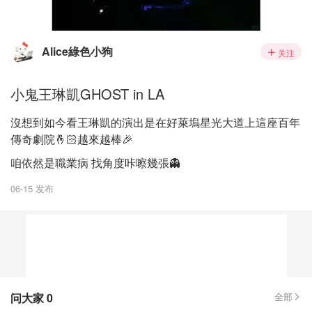
Alice綠色小狗
关注
小鬼王琳凱GHOST in LA
沒想到如今看王琳凱的演出是在好萊塢星光大道上這座百年
傳奇劇院🤞🏻越來越棒🎉
咱依然是職業病 找角度咔嚓幾張👻
06-15 发布
问大家
0
全部