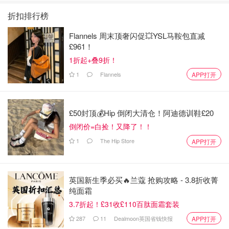
折扣排行榜
Flannels 周末顶奢闪促💥YSL马鞍包直减
£961！
1折起+叠9折！
1
Flannels
APP打开
£50封顶💰Hip 倒闭大清仓！阿迪德训鞋£20
倒闭价=白捡！又降了！！
1
The Hip Store
APP打开
英国新生季必买🔥兰蔻 抢购攻略 - 3.8折收菁
纯面霜
3.7折起！£31收£110百肽面霜套装
287
11
Dealmoon英国省钱快报
APP打开