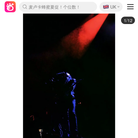
🇬🇧
Prada/Miu 4.8折！
UK
麦卢卡蜂蜜夏促！个位数！
啥？必胜客披萨5折！
2/12