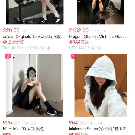
£20.00
£152.00
£80.00
£295.00
adidas Originals Taekwondo 女款黑色运动鞋
Dragon Diffusion Mini Flat Gora 深棕色手提包
@ 是伊伊呀
朴彩英同款
The Hip Store
2168人感兴趣
HBX
1442人感兴趣
3
4
£25.00
£64.00
£110.00
£108.00
Nike Total 90 女款 黑色
lululemon Scuba 宽松半拉链卫衣
@29
@鸡腿妹妹