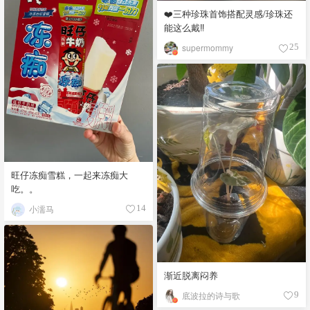
❤️三种珍珠首饰搭配灵感/珍珠还
能这么戴‼️
supermommy
25
旺仔冻痴雪糕，一起来冻痴大
吃。。
小濡马
14
渐近脱离闷养
底波拉的诗与歌
9