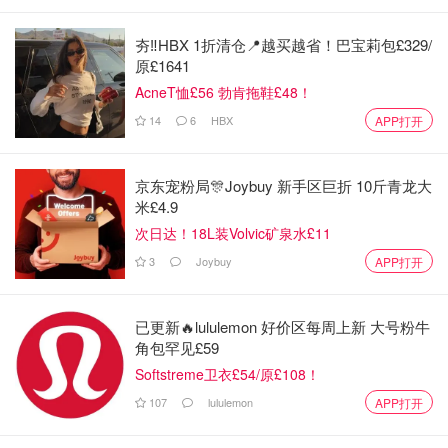
夯‼️HBX 1折清仓📍越买越省！巴宝莉包£329/
原£1641
AcneT恤£56 勃肯拖鞋£48！
14
6
HBX
APP打开
京东宠粉局🎊Joybuy 新手区巨折 10斤青龙大
米£4.9
次日达！18L装Volvic矿泉水£11
3
Joybuy
APP打开
已更新🔥lululemon 好价区每周上新 大号粉牛
角包罕见£59
Softstreme卫衣£54/原£108！
107
lululemon
APP打开