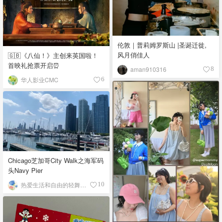
伦敦｜普莉姆罗斯山 |圣诞迁徙,
风月俏佳人
🇬🇧《八仙！》主创来英国啦！
首映礼抢票开启⏰
aman910316
8
华人影业CMC
6
Chicago芝加哥City Walk之海军码
头Navy Pier
热爱生活和自由的轻舞飞扬
10