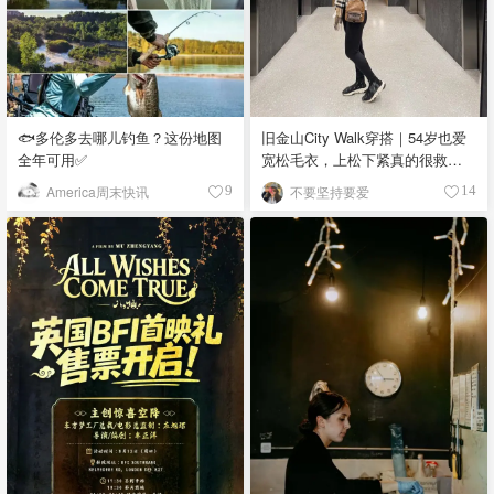
🐟多伦多去哪儿钓鱼？这份地图
旧金山City Walk穿搭｜54岁也爱
全年可用✅
宽松毛衣，上松下紧真的很救比
例
America周末快讯
不要坚持要爱
9
14