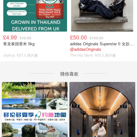
£4.99
£50.00
£12.99
£165.00
青龙泰国香米 5kg
adidas Originals Superstar II 女款串珠休闲鞋 黑色
@adidasOriginals
Joybuy
637人感兴趣
The Hip Store
605人感兴趣
猜你喜欢