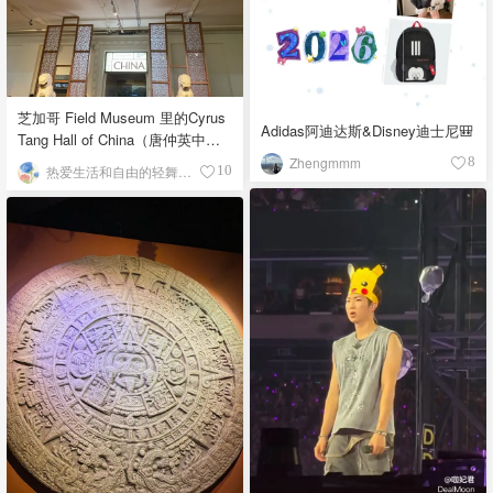
芝加哥 Field Museum 里的Cyrus
Adidas阿迪达斯&Disney迪士尼🎒
Tang Hall of China（唐仲英中国
馆）
Zhengmmm
8
热爱生活和自由的轻舞飞扬
10