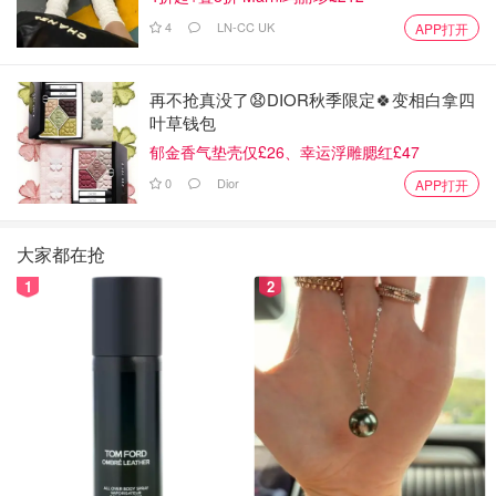
4
LN-CC UK
APP打开
再不抢真没了😧DIOR秋季限定🍀变相白拿四
叶草钱包
郁金香气垫壳仅£26、幸运浮雕腮红£47
0
Dior
APP打开
大家都在抢
1
2