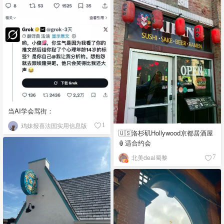
当AI学会骂街：
鸡妹报喜法国实用信息版
1
🇺🇸洛杉矶Hollywood京都居酒屋
🏮适合约会
北美deal蜀黎
7