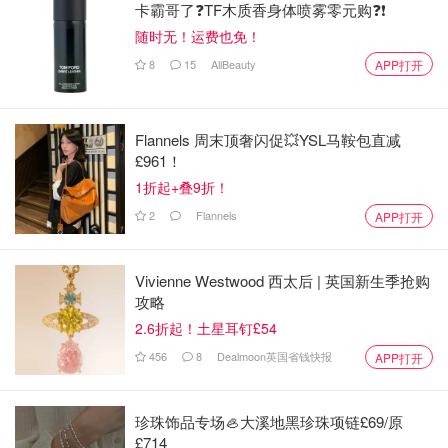
卡霸哥了❓TF木质香身体喷雾零元购❓❗
随时无！运费也免！
8
15
AllBeauty
APP打开
Flannels 周末顶奢闪促💥YSL马鞍包直减
£961！
1折起+叠9折！
2
Flannels
APP打开
Vivienne Westwood 西太后 | 英国新生季抢购
攻略
2.6折起！土星耳钉£54
456
8
Dealmoon英国省钱快报
APP打开
珍珠饰品专场🦪大溪地黑珍珠项链£69/原
£714