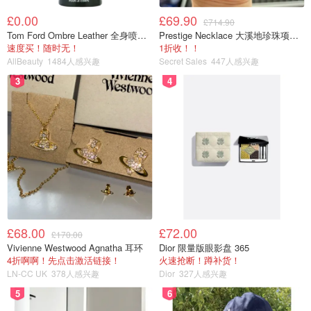
£0.00
£69.90
£714.90
Tom Ford Ombre Leather 全身喷雾 150ml
Prestige Necklace 大溪地珍珠项链 10-11mm
速度买！随时无！
1折收！！
AllBeauty
1484人感兴趣
Secret Sales
447人感兴趣
3
4
£68.00
£72.00
£170.00
Vivienne Westwood Agnatha 耳环
Dior 限量版眼影盘 365
4折啊啊！先点击激活链接！
火速抢断！蹲补货！
LN-CC UK
378人感兴趣
Dior
327人感兴趣
5
6