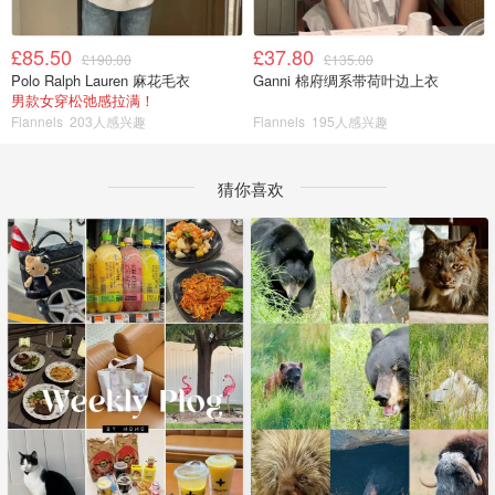
£85.50
£37.80
£190.00
£135.00
Polo Ralph Lauren 麻花毛衣
Ganni 棉府绸系带荷叶边上衣
男款女穿松弛感拉满！
Flannels
203人感兴趣
Flannels
195人感兴趣
猜你喜欢