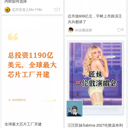
内附如何选择
花开富贵之Mo个Mo
2
总市值609亿元，宇树上市路演王
兴兴都讲了
科技圈观察
9
全球最大芯片工厂开建
🇬🇧匠妹Sabrina·2027伦敦温布利