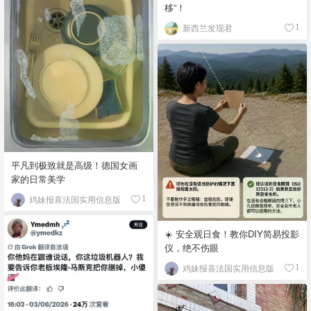
移”！
新西兰发现君
1
平凡到极致就是高级！德国女画
家的日常美学
鸡妹报喜法国实用信息版
1
☀️ 安全观日食！教你DIY简易投影
仪，绝不伤眼
鸡妹报喜法国实用信息版
1