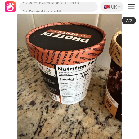
🇬🇧
Prada/Miu 4.8折！
UK
麦卢卡蜂蜜夏促！个位数！
啥？必胜客披萨5折！
1/2