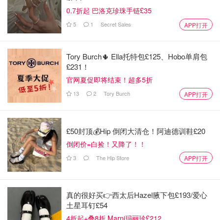
0.7折起 巴洛克珍珠手链£35
5
1
Secret Sales
APP打开
Tory Burch🌵 Ella托特包£125、Hobo单肩包
£231！
官网夏促即将结束！超多5折
13
2
Tory Burch
APP打开
£50封顶💰Hip 倒闭大清仓！阿迪德训鞋£20
倒闭价=白捡！又降了！！
3
The Hip Store
APP打开
真的很好买👉西太后Hazel腋下包£193/爱心
土星耳钉£54
4折起+叠8折 Marni玛丽珍£212