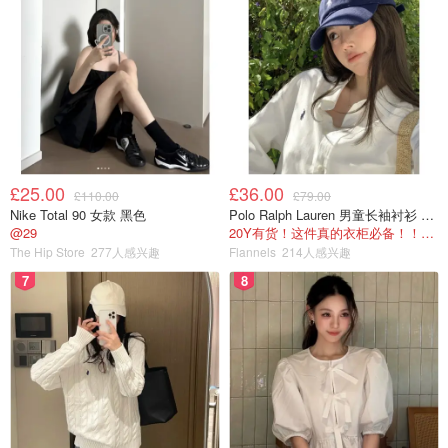
£25.00
£36.00
£110.00
£79.00
Nike Total 90 女款 黑色
Polo Ralph Lauren 男童长袖衬衫 Oxford
@29
20Y有货！这件真的衣柜必备！！@蜜子不爱吃
The Hip Store
277人感兴趣
Flannels
214人感兴趣
7
8