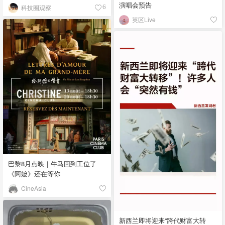
演唱会预告
科技圈观察
6
英区Live
巴黎8月点映｜牛马回到工位了
《阿嬷》还在等你
CineAsia
新西兰即将迎来“跨代财富大转