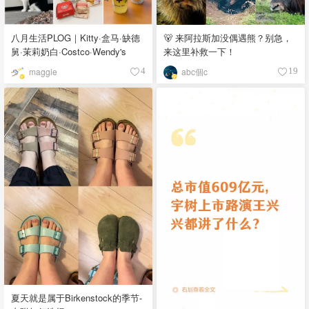
八月生活PLOG｜Kitty·盒马·缺德
🐻 来阿拉斯加没偶遇熊？别急，
舅·茉莉奶白·Costco·Wendy's
来这里补救一下！
maggie
abc個c
4
19
夏天就是属于Birkenstock的季节-