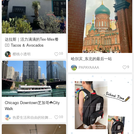
达拉斯｜活力满满的Tex-Mex餐
👉🏼 Tacos & Avocados
樱桃小透明
10
哈尔滨_东北的最后一站
PAPAYAAAA
9
Chicago Downtown芝加哥☘️City
Walk
热爱生活和自由的轻舞飞扬
10