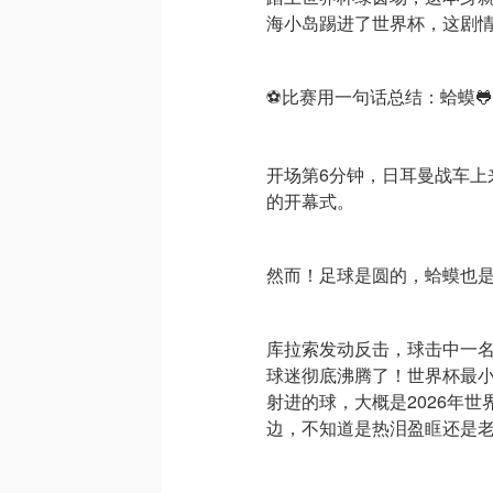
海小岛踢进了世界杯，这剧
⚽比赛用一句话总结：蛤蟆
开场第6分钟，日耳曼战车上
的开幕式。
然而！足球是圆的，蛤蟆也
库拉索发动反击，球击中一
球迷彻底沸腾了！世界杯最
射进的球，大概是2026年
边，不知道是热泪盈眶还是