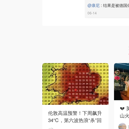
@康尼
:
结果是被德国佬
06-14
💔
伦敦高温预警！下周飙升
山
34℃，第六波热浪“杀”回
重
英伦