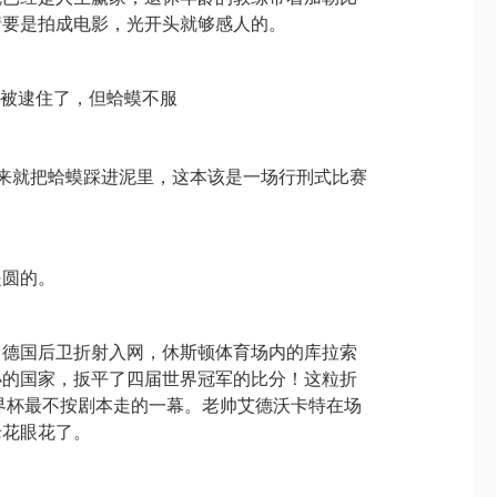
情要是拍成电影，光开头就够感人的。
被逮住了，但蛤蟆不服
来就把蛤蟆踩进泥里，这本该是一场行刑式比赛
是圆的。
名德国后卫折射入网，休斯顿体育场内的库拉索
小的国家，扳平了四届世界冠军的比分！这粒折
世界杯最不按剧本走的一幕。老帅艾德沃卡特在场
老花眼花了。