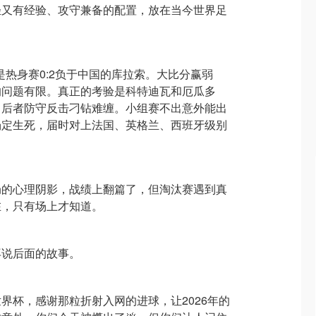
轻又有经验、攻守兼备的配置，放在当今世界足
是热身赛0:2负于中国的库拉索。大比分赢弱
的问题有限。真正的考验是科特迪瓦和厄瓜多
，后者防守反击刁钻难缠。小组赛不出意外能出
场定生死，届时对上法国、英格兰、西班牙级别
。
局的心理阴影，战绩上翻篇了，但淘汰赛遇到真
在，只有场上才知道。
再说后面的故事。
界杯，感谢那粒折射入网的进球，让2026年的