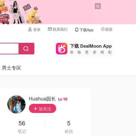
联系我们
英国
登录
下载App
🇺🇸
美国
下载 DealMoon App
体验更多精彩
🇨🇳
中国
男士专区
🇨🇦
加拿大
🇬🇧
英国
🇩🇪
德国
Huahua园长
10
🇫🇷
加关注
法国
🇮🇹
56
5
意大利
笔记
粉丝
🇦🇺
澳洲