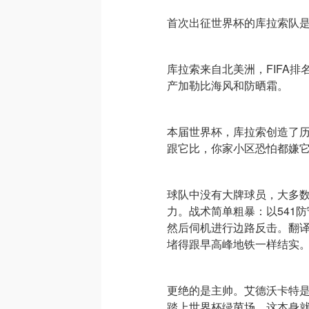
首次出征世界杯的库拉索队
库拉索来自北美洲，FIFA
产加勒比海风和防晒霜。
本届世界杯，库拉索创造了
跟它比，你家小区恐怕都嫌
球队中没有大牌球员，大多
力。战术简单粗暴：以541
然后伺机进行边路反击。翻
堵得跟早高峰地铁一样结实
更绝的是主帅。艾德沃卡特是
踏上世界杯绿茵场，这本身