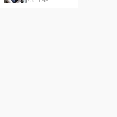
0
Cettire