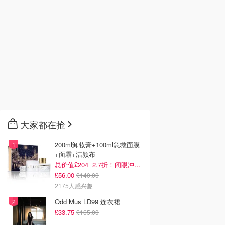
大家都在抢
200ml卸妆膏+100ml急救面膜
+面霜+洁颜布
总价值£204=2.7折！闭眼冲这套！
£56.00
£140.00
2175人感兴趣
Odd Mus LD99 连衣裙
£33.75
£165.00