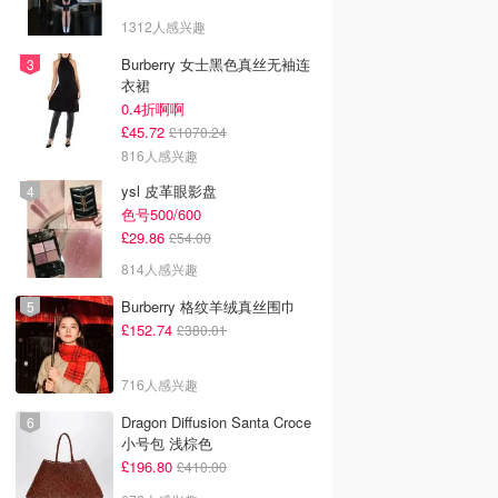
1312人感兴趣
Burberry 女士黑色真丝无袖连
衣裙
0.4折啊啊
£45.72
£1070.24
816人感兴趣
ysl 皮革眼影盘
色号500/600
£29.86
£54.00
814人感兴趣
Burberry 格纹羊绒真丝围巾
£152.74
£380.01
716人感兴趣
Dragon Diffusion Santa Croce
小号包 浅棕色
£196.80
£410.00