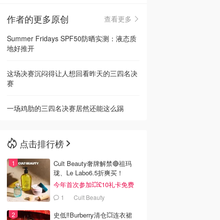
作者的更多原创
查看更多
🇳🇿
新西兰
Summer Fridays SPF50防晒实测：液态质
地好推开
这场决赛沉闷得让人想回看昨天的三四名决
赛
一场鸡肋的三四名决赛居然还能这么踢
点击排行榜
Cult Beauty奢牌解禁🔴祖玛
珑、Le Labo6.5折爽买！
今年首次参加💥£10礼卡免费
拿
1
Cult Beauty
史低‼️Burberry清仓💥连衣裙