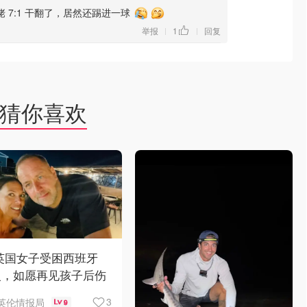
 7:1 干翻了，居然还踢进一球
举报
1
回复
|
|
猜你喜欢
 英国女子受困西班牙
火，如愿再见孩子后伤
离世
3
英伦情报局
9