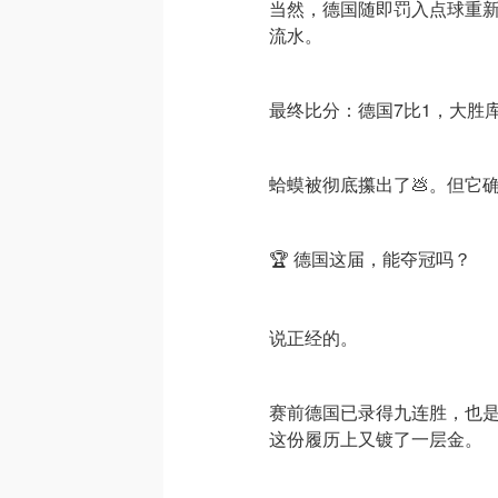
当然，德国随即罚入点球重
流水。
最终比分：德国7比1，大胜
蛤蟆被彻底攥出了💩。但它
🏆 德国这届，能夺冠吗？
说正经的。
赛前德国已录得九连胜，也是
这份履历上又镀了一层金。