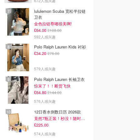
672人感兴趣
lululemon Scuba 宽松半拉链
卫衣
金色拉链尊嘟很美啊!
£64.00
£108.00
592人感兴趣
Polo Ralph Lauren Kids 衬衫
£34.20
£76.00
579人感兴趣
Polo Ralph Lauren 长袖卫衣
惊呆了！！断货飞快
£64.80
£144.00
576人感兴趣
12日香水倒数日历 2026款
竟然7瓶正装！秒没！随时补货蹲！！！
£225.00
574人感兴趣