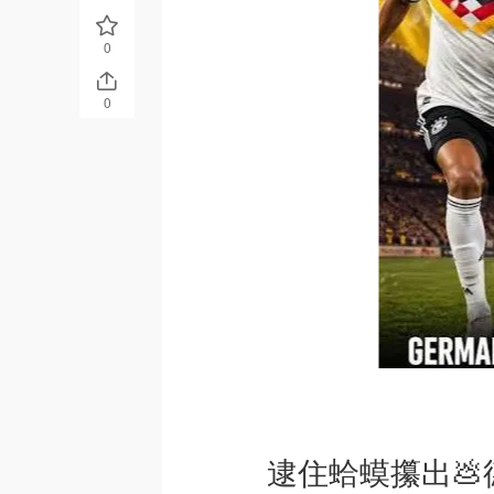
0
0
逮住蛤蟆攥出💩