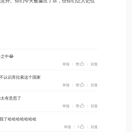
意外。你们今天被攥出了💩，但你们让人记住
之中😂
举报
赞
回复
|
|
不认识库拉索这个国家
举报
赞
回复
|
|
的太有意思了
举报
赞
回复
|
|
我了哈哈哈哈哈哈哈
举报
1
回复
|
|