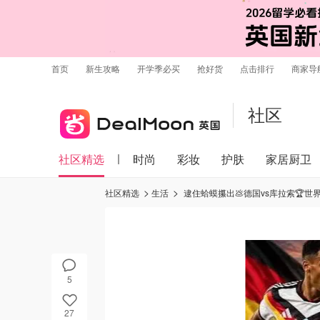
首页
新生攻略
开学季必买
抢好货
点击排行
商家导
社区
社区精选
时尚
彩妆
护肤
家居厨卫
社区精选
生活
逮住蛤蟆攥出💩德国vs库拉索🏆世
5
27