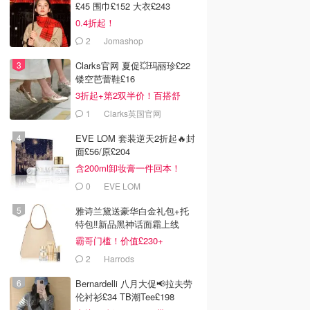
£45 围巾£152 大衣£243
0.4折起！
2
Jomashop
Clarks官网 夏促💥玛丽珍£22
镂空芭蕾鞋£16
3折起+第2双半价！百搭舒
服！
1
Clarks英国官网
EVE LOM 套装逆天2折起🔥封
面£56/原£204
含200ml卸妆膏一件回本！
0
EVE LOM
雅诗兰黛送豪华白金礼包+托
特包‼️新品黑神话面霜上线
霸哥门槛！价值£230+
2
Harrods
Bernardelli 八月大促📢拉夫劳
伦衬衫£34 TB潮Tee£198