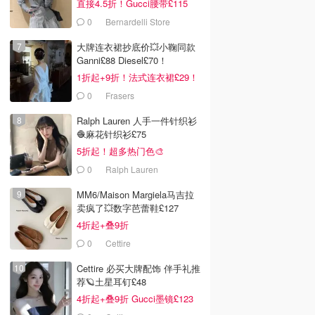
直接4.5折！Gucci腰带£115
0
Bernardelli Store
大牌连衣裙抄底价💥小鞠同款
Ganni£88 Diesel£70！
1折起+9折！法式连衣裙£29！
0
Frasers
Ralph Lauren 人手一件针织衫
🧶麻花针织衫£75
5折起！超多热门色🎨
0
Ralph Lauren
MM6/Maison Margiela马吉拉
卖疯了💥数字芭蕾鞋£127
4折起+叠9折
0
Cettire
Cettire 必买大牌配饰 伴手礼推
荐🪐土星耳钉£48
4折起+叠9折 Gucci墨镜£123