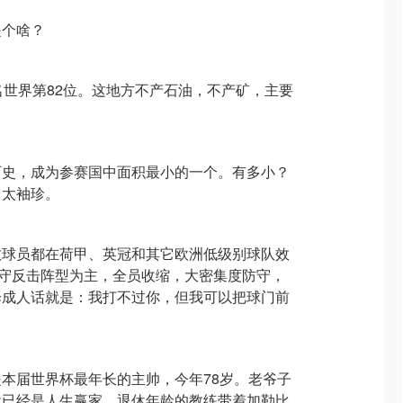
是个啥？
排名世界第82位。这地方不产石油，不产矿，主要
历史，成为参赛国中面积最小的一个。有多小？
它太袖珍。
数球员都在荷甲、英冠和其它欧洲低级别球队效
防守反击阵型为主，全员收缩，大密集度防守，
译成人话就是：我打不过你，但我可以把球门前
。
本届世界杯最年长的主帅，今年78岁。老爷子
就已经是人生赢家，退休年龄的教练带着加勒比