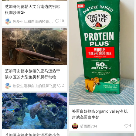
芝加哥阿德勒天文台南边的密歇
根湖沙滩🏖️
热爱生活和自由的轻舞飞扬
10
芝加哥谢德水族馆的亚马逊热带
淡水区的大型鱼类和爬行动物
热爱生活和自由的轻舞飞扬
2
补蛋白好物💪organic valley有机
超滤高蛋白牛奶
喵西西734
4
芝加哥谢德水族馆的漂亮的小鱼