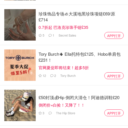
珍珠饰品专场🦪大溪地黑珍珠项链£69/原
£714
0.7折起 巴洛克珍珠手链£35
5
1
Secret Sales
APP打开
Tory Burch🌵 Ella托特包£125、Hobo单肩包
£231！
官网夏促即将结束！超多5折
12
2
Tory Burch
APP打开
£50封顶💰Hip 倒闭大清仓！阿迪德训鞋£20
倒闭价=白捡！又降了！！
3
The Hip Store
APP打开