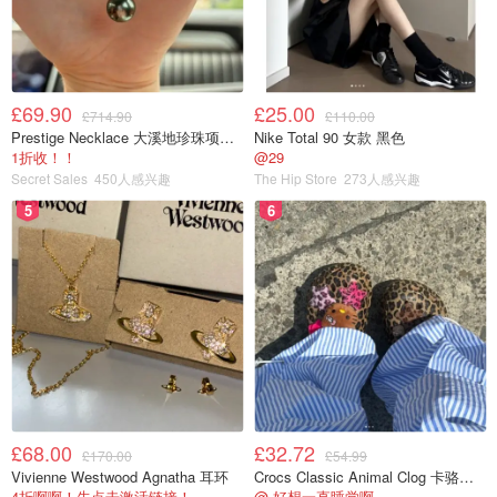
£69.90
£25.00
£714.90
£110.00
Prestige Necklace 大溪地珍珠项链 10-11mm
Nike Total 90 女款 黑色
1折收！！
@29
Secret Sales
450人感兴趣
The Hip Store
273人感兴趣
5
6
£68.00
£32.72
£170.00
£54.99
Vivienne Westwood Agnatha 耳环
Crocs Classic Animal Clog 卡骆驰动物印花洞洞鞋
4折啊啊！先点击激活链接！
@ 好想一直睡觉啊