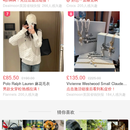
Dealmoon英国省钱快报
266人感兴趣
Crocs
205人感兴趣
7
8
£85.50
£135.00
£190.00
£225.00
Polo Ralph Lauren 麻花毛衣
Vivienne Westwood Small Claude 珍珠项链
男款女穿松弛感拉满！
点击激活链接后看到私促价！
Flannels
200人感兴趣
Dealmoon英国省钱快报
184人感兴趣
猜你喜欢