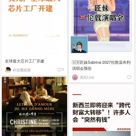
全球最大芯片工厂开建
🇬🇧匠妹Sabrina·2027伦敦温布利
演唱会预告
科技圈观察
5
英区Live