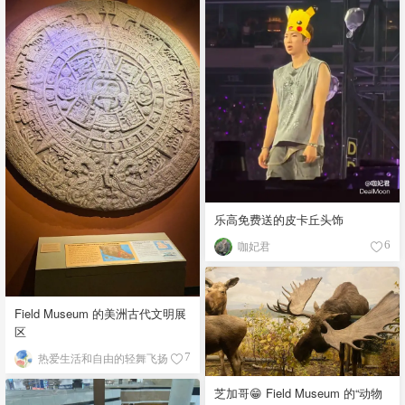
乐高免费送的皮卡丘头饰
咖妃君
6
Field Museum 的美洲古代文明展
区
热爱生活和自由的轻舞飞扬
7
芝加哥😁 Field Museum 的“动物