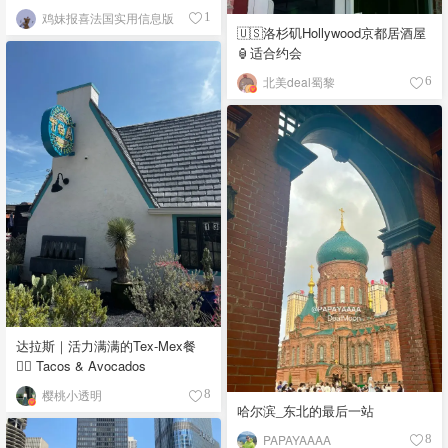
鸡妹报喜法国实用信息版
1
🇺🇸洛杉矶Hollywood京都居酒屋
🏮适合约会
北美deal蜀黎
6
达拉斯｜活力满满的Tex-Mex餐
👉🏼 Tacos & Avocados
樱桃小透明
8
哈尔滨_东北的最后一站
PAPAYAAAA
8