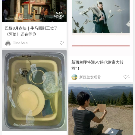
巴黎8月点映｜牛马回到工位了
《阿嬷》还在等你
CineAsia
新西兰即将迎来“跨代财富大转
移”！
新西兰发现君
1