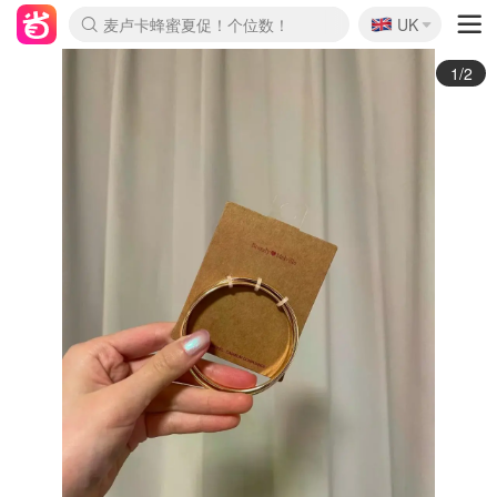
🇬🇧
Prada/Miu 4.8折！
UK
麦卢卡蜂蜜夏促！个位数！
啥？必胜客披萨5折！
2/2