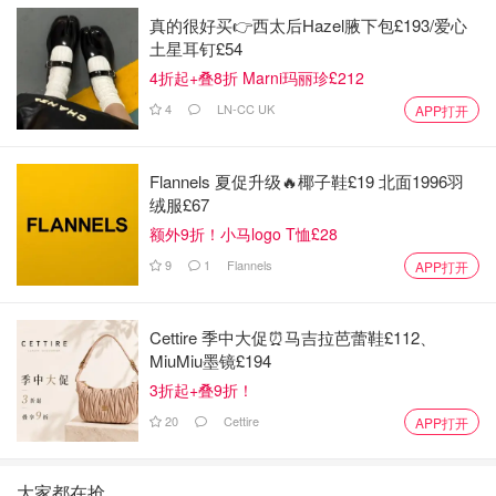
真的很好买👉西太后Hazel腋下包£193/爱心
土星耳钉£54
4折起+叠8折 Marni玛丽珍£212
4
LN-CC UK
APP打开
Flannels 夏促升级🔥椰子鞋£19 北面1996羽
绒服£67
额外9折！小马logo T恤£28
9
1
Flannels
APP打开
Cettire 季中大促⏰马吉拉芭蕾鞋£112、
MiuMiu墨镜£194
3折起+叠9折！
20
Cettire
APP打开
大家都在抢