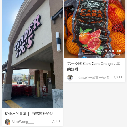
第一次吃 Cara Cara Orange，真
的好甜
opfans的一些事一些情
11
犹他州的舅舅｜ 自驾游补给站
MissWang___
10