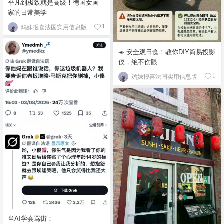
平凡到极致就是高级！德国女画
家的日常美学
鸡妹报喜法国实用信息版
1
☀️ 安全观日食！教你DIY简易投影
仪，绝不伤眼
鸡妹报喜法国实用信息版
1
当AI学会骂街：