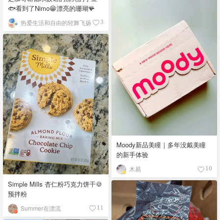
🐟看到了Nimo😁漂亮的珊瑚🪸
热爱生活和自由的轻舞飞扬
3
Moody新品美瞳｜多年没戴美瞳
的新手体验
木易
10
Simple Mills 杏仁粉巧克力饼干🍪
预拌粉
Summer在漂流
11