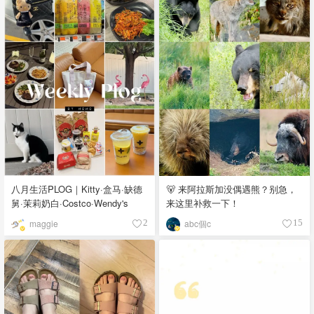
八月生活PLOG｜Kitty·盒马·缺德
🐻 来阿拉斯加没偶遇熊？别急，
舅·茉莉奶白·Costco·Wendy's
来这里补救一下！
maggie
abc個c
2
15