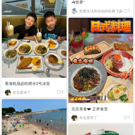
🦓世界”
热爱生活和自由的轻舞飞扬
5
香港机场必吃榜🍜2号冰室
布丢爱布丁
5
北京美食❤️ 正丼食堂
布丢爱布丁
3