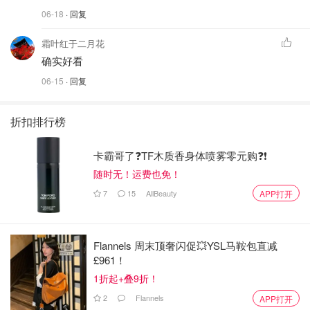
06-18
· 回复
霜叶红于二月花
确实好看
06-15
· 回复
折扣排行榜
卡霸哥了❓TF木质香身体喷雾零元购❓❗
随时无！运费也免！
7
15
AllBeauty
APP打开
Flannels 周末顶奢闪促💥YSL马鞍包直减
£961！
1折起+叠9折！
2
Flannels
APP打开