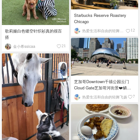
Starbucks Reserve Roastery
Chicago
歌莉娅白色镂空针织衫真的很百
热爱生活和自由的轻舞飞扬
12
搭
金小希ssicaa
21
芝加哥Downtown千禧公园云门
Cloud Gate芝加哥河街景❤️鳞次
栉比的高楼
热爱生活和自由的轻舞飞扬
7