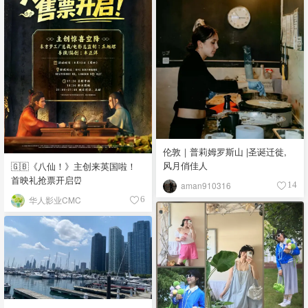
伦敦｜普莉姆罗斯山 |圣诞迁徙,
风月俏佳人
🇬🇧《八仙！》主创来英国啦！
首映礼抢票开启⏰
aman910316
14
华人影业CMC
6