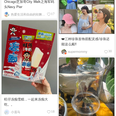
Chicago芝加哥City Walk之海军码
头Navy Pier
热爱生活和自由的轻舞飞扬
17
❤️三种珍珠首饰搭配灵感/珍珠还
能这么戴‼️
supermommy
30
旺仔冻痴雪糕，一起来冻痴大
吃。。
小濡马
18