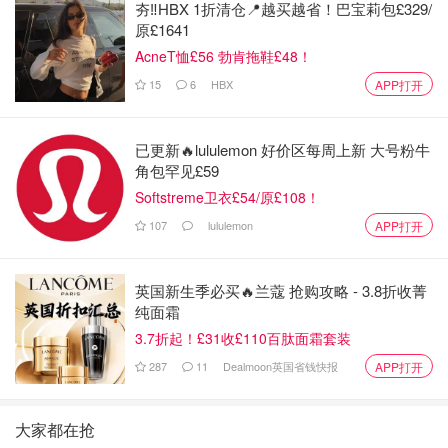
夯‼️HBX 1折清仓📍越买越省！巴宝莉包£329/
原£1641
AcneT恤£56 勃肯拖鞋£48！
15
6
HBX
APP打开
已更新🔥lululemon 好价区每周上新 大号粉牛
角包罕见£59
Softstreme卫衣£54/原£108！
107
lululemon
APP打开
英国新生季必买🔥兰蔻 抢购攻略 - 3.8折收菁
纯面霜
3.7折起！£31收£110百肽面霜套装
287
11
Dealmoon英国省钱快报
APP打开
大家都在抢