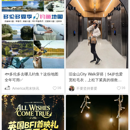
🐟多伦多去哪儿钓鱼？这份地图
旧金山City Walk穿搭｜54岁也爱
全年可用✅
宽松毛衣，上松下紧真的很救比
例
America周末快讯
不要坚持要爱
16
16