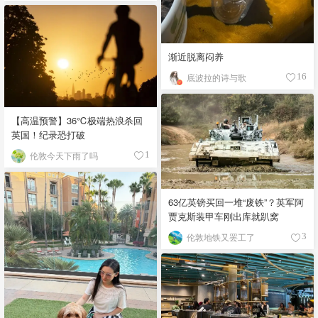
渐近脱离闷养
底波拉的诗与歌
16
【高温预警】36℃极端热浪杀回
英国！纪录恐打破
伦敦今天下雨了吗
1
63亿英镑买回一堆“废铁”？英军阿
贾克斯装甲车刚出库就趴窝
伦敦地铁又罢工了
3