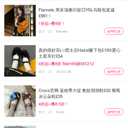
Flannels 周末顶奢闪促💥YSL马鞍包直减
£961！
1折起+叠9折！
2
Flannels
APP打开
真的很好买👉西太后Hazel腋下包£193/爱心
土星耳钉£54
4折起+叠8折 Marni玛丽珍£212
2
LN-CC UK
APP打开
Crocs官网 返校季大促 豹纹洞洞鞋£32 葡萄
冰云朵鞋£35
4折起+叠8.5折！
3
Crocs
APP打开