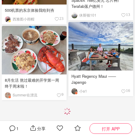
SpaceX 168亿美元“芯片神厂”
Terafab落户德州！
500机票的东京体验我给到夯
休斯顿101
13
西雅图小雨帽
23
Hyatt Regency Maui ——
8月生活 熬过最难的开学第一周
Japengo
终于周末啦！
小a1
16
Summer在漂流
9
1
分享
打开 APP