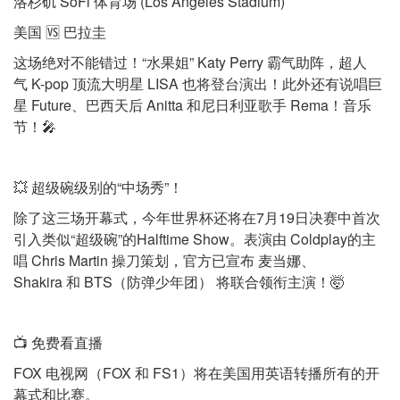
洛杉矶 SoFi 体育场 (Los Angeles Stadium)
美国 🆚 巴拉圭
这场绝对不能错过！“水果姐” Katy Perry 霸气助阵，超人
气 K-pop 顶流大明星 LISA 也将登台演出！此外还有说唱巨
星 Future、巴西天后 Anitta 和尼日利亚歌手 Rema！音乐
节！🎤
💥 超级碗级别的“中场秀”！
除了这三场开幕式，今年世界杯还将在7月19日决赛中首次
引入类似“超级碗”的Halftime Show。表演由 Coldplay的主
唱 Chris Martin 操刀策划，官方已宣布 麦当娜、
Shakira 和 BTS（防弹少年团） 将联合领衔主演！🤯
📺 免费看直播
FOX 电视网（FOX 和 FS1）将在美国用英语转播所有的开
幕式和比赛。