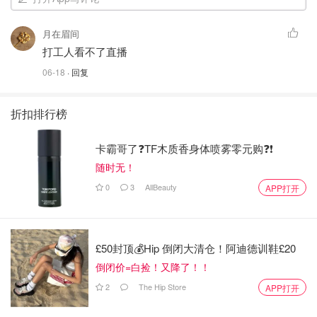
月在眉间
打工人看不了直播
06-18
· 回复
折扣排行榜
卡霸哥了❓TF木质香身体喷雾零元购❓❗
随时无！
0
3
AllBeauty
APP打开
£50封顶💰Hip 倒闭大清仓！阿迪德训鞋£20
倒闭价=白捡！又降了！！
2
The Hip Store
APP打开