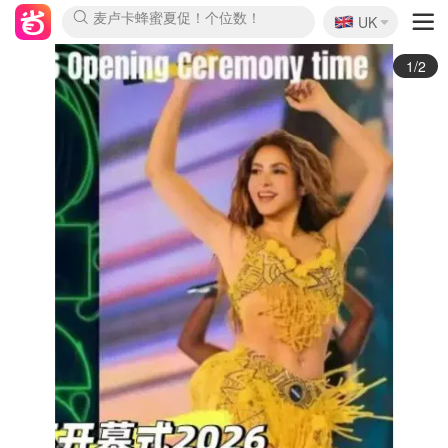
🇬🇧
Prada/Miu 4.8折！
UK
麦卢卡蜂蜜夏促！个位数！
啥？必胜客披萨5折！
2/2