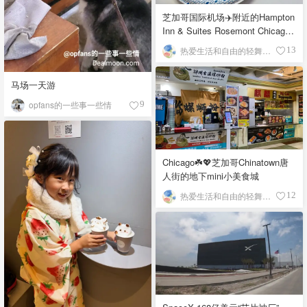
芝加哥国际机场✈️附近的Hampton
Inn & Suites Rosemont Chicago
O'Hare自助早餐
热爱生活和自由的轻舞飞扬
13
马场一天游
opfans的一些事一些情
9
Chicago☘️💖芝加哥Chinatown唐
人街的地下mini小美食城
热爱生活和自由的轻舞飞扬
12