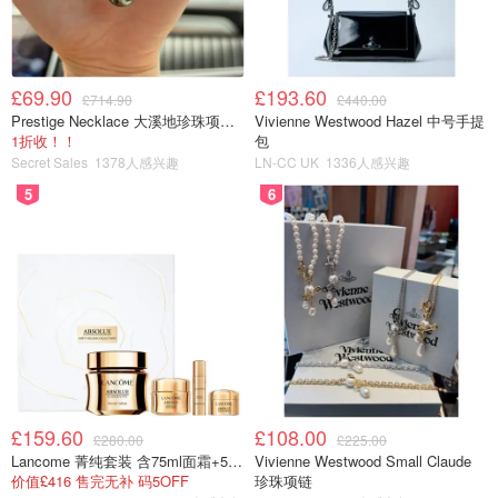
£69.90
£193.60
£714.90
£440.00
Prestige Necklace 大溪地珍珠项链 10-11mm
Vivienne Westwood Hazel 中号手提
1折收！！
包
Secret Sales
1378人感兴趣
LN-CC UK
1336人感兴趣
5
6
£159.60
£108.00
£280.00
£225.00
Lancome 菁纯套装 含75ml面霜+5ml精华+5ml眼霜
Vivienne Westwood Small Claude
价值£416 售完无补 码5OFF
珍珠项链