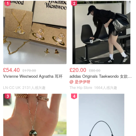
1
2
£54.40
£20.00
£170.00
£80.00
Vivienne Westwood Agnatha 耳环
adidas Originals Taekwondo 女款黑色运动鞋
@ 是伊伊呀
LN-CC UK
2131人感兴趣
The Hip Store
1664人感兴趣
3
4