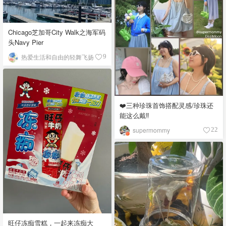
Chicago芝加哥City Walk之海军码
头Navy Pier
热爱生活和自由的轻舞飞扬
9
❤️三种珍珠首饰搭配灵感/珍珠还
能这么戴‼️
supermommy
22
旺仔冻痴雪糕，一起来冻痴大