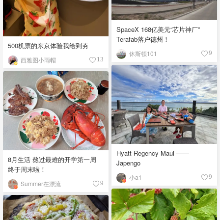
SpaceX 168亿美元“芯片神厂”
Terafab落户德州！
500机票的东京体验我给到夯
休斯顿101
9
西雅图小雨帽
13
Hyatt Regency Maui ——
8月生活 熬过最难的开学第一周
Japengo
终于周末啦！
小a1
9
Summer在漂流
9