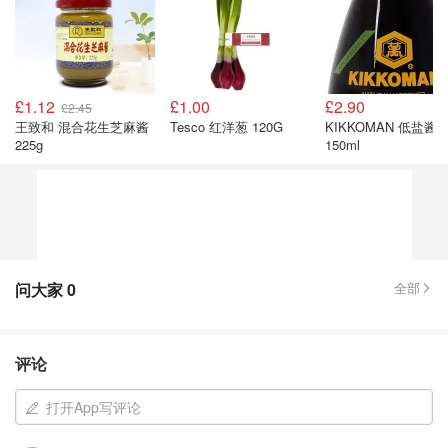
£1.12
£1.00
£2.90
£2.45
王致和 混合花生芝麻酱
Tesco 红洋葱 120G
KIKKOMAN 低盐酱
225g
150ml
问大家
0
全部
评论
打开App写评论