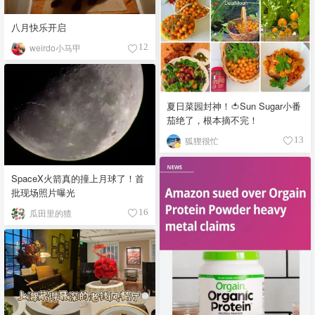
八月快乐开启
weirdo小马甲
12
夏日菜园封神！🍅Sun Sugar小番
茄绝了，根本摘不完！
狐狸很忙
13
SpaceX火箭真的撞上月球了！首
批现场照片曝光
瓜田里的猹
16