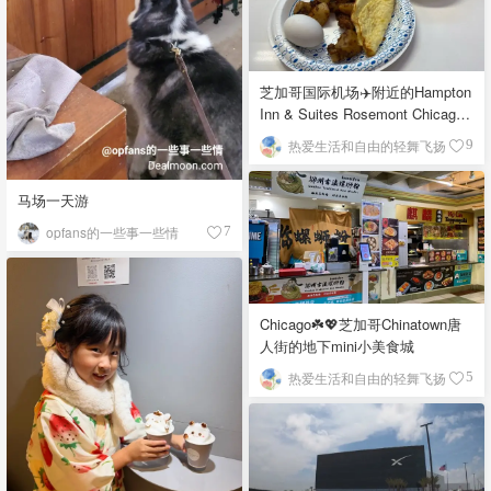
芝加哥国际机场✈️附近的Hampton
Inn & Suites Rosemont Chicago
O'Hare自助早餐
热爱生活和自由的轻舞飞扬
9
马场一天游
opfans的一些事一些情
7
Chicago☘️💖芝加哥Chinatown唐
人街的地下mini小美食城
热爱生活和自由的轻舞飞扬
5