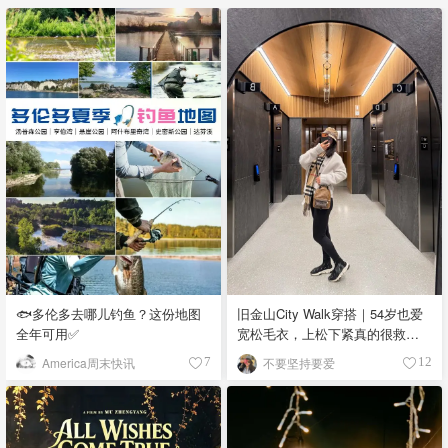
🐟多伦多去哪儿钓鱼？这份地图
旧金山City Walk穿搭｜54岁也爱
全年可用✅
宽松毛衣，上松下紧真的很救比
例
America周末快讯
不要坚持要爱
7
12