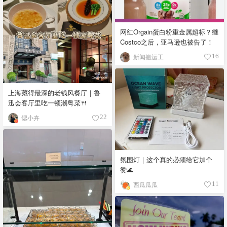
网红Orgain蛋白粉重金属超标？继
Costco之后，亚马逊也被告了！
新闻搬运工
16
上海藏得最深的老钱风餐厅｜鲁
迅会客厅里吃一顿潮粤菜🍴
偲小卉
22
氛围灯｜这个真的必须给它加个
赞🌊
西瓜瓜瓜
11