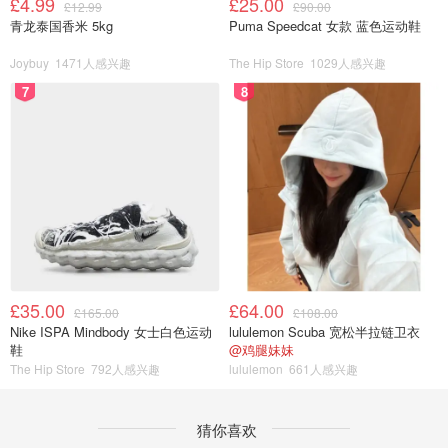
£4.99
£25.00
£12.99
£90.00
青龙泰国香米 5kg
Puma Speedcat 女款 蓝色运动鞋
Joybuy
1471人感兴趣
The Hip Store
1029人感兴趣
7
8
£35.00
£64.00
£165.00
£108.00
Nike ISPA Mindbody 女士白色运动
lululemon Scuba 宽松半拉链卫衣
鞋
@鸡腿妹妹
The Hip Store
792人感兴趣
lululemon
661人感兴趣
猜你喜欢