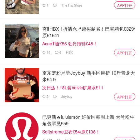
1
The Hip Store
APP打开
夯‼️HBX 1折清仓📍越买越省！巴宝莉包£329/
原£1641
AcneT恤£56 勃肯拖鞋£48！
14
6
HBX
APP打开
京东宠粉局🎊Joybuy 新手区巨折 10斤青龙大
米£4.9
次日达！18L装Volvic矿泉水£11
2
Joybuy
APP打开
已更新🔥lululemon 好价区每周上新 大号粉牛
角包罕见£59
Softstreme卫衣£54/原£108！