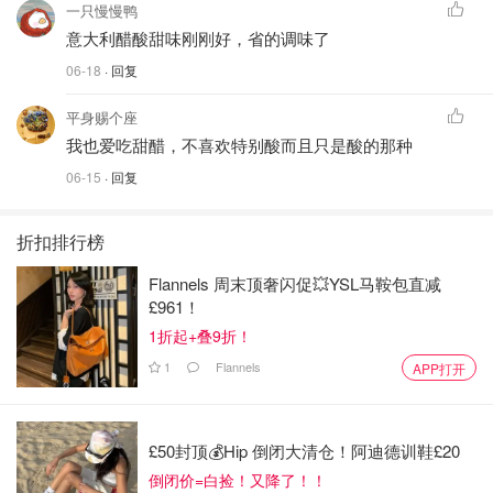
一只慢慢鸭
意大利醋酸甜味刚刚好，省的调味了
06-18
· 回复
平身赐个座
我也爱吃甜醋，不喜欢特别酸而且只是酸的那种
06-15
· 回复
折扣排行榜
Flannels 周末顶奢闪促💥YSL马鞍包直减
£961！
1折起+叠9折！
1
Flannels
APP打开
£50封顶💰Hip 倒闭大清仓！阿迪德训鞋£20
倒闭价=白捡！又降了！！