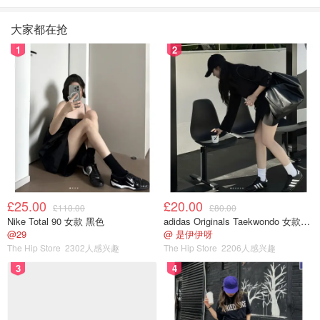
大家都在抢
1
2
£25.00
£20.00
£110.00
£80.00
Nike Total 90 女款 黑色
adidas Originals Taekwondo 女款黑色运动鞋
@29
@ 是伊伊呀
The Hip Store
2302人感兴趣
The Hip Store
2206人感兴趣
3
4