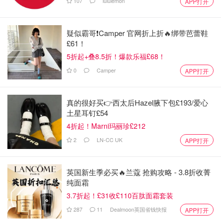
107
lululemon
APP打开
疑似霸哥❗️Camper 官网折上折🔥绑带芭蕾鞋
£61！
5折起+叠8.5折！爆款乐福£68！
0
Camper
APP打开
真的很好买👉西太后Hazel腋下包£193/爱心
土星耳钉£54
4折起！Marni玛丽珍£212
2
LN-CC UK
APP打开
英国新生季必买🔥兰蔻 抢购攻略 - 3.8折收菁
纯面霜
3.7折起！£31收£110百肽面霜套装
287
11
Dealmoon英国省钱快报
APP打开