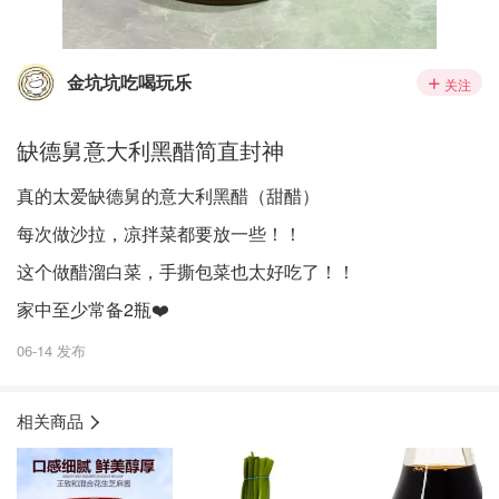
金坑坑吃喝玩乐
关注
缺德舅意大利黑醋简直封神
真的太爱缺德舅的意大利黑醋（甜醋）
每次做沙拉，凉拌菜都要放一些！！
这个做醋溜白菜，手撕包菜也太好吃了！！
家中至少常备2瓶❤️
06-14 发布
相关商品