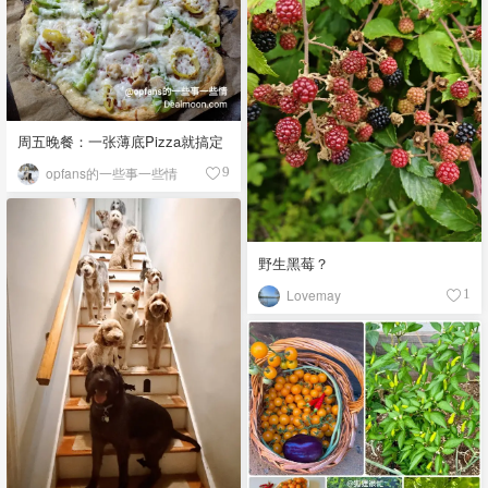
周五晚餐：一张薄底Pizza就搞定
opfans的一些事一些情
9
野生黑莓？
Lovemay
1