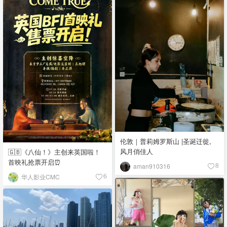
伦敦｜普莉姆罗斯山 |圣诞迁徙,
风月俏佳人
🇬🇧《八仙！》主创来英国啦！
首映礼抢票开启⏰
aman910316
8
华人影业CMC
6