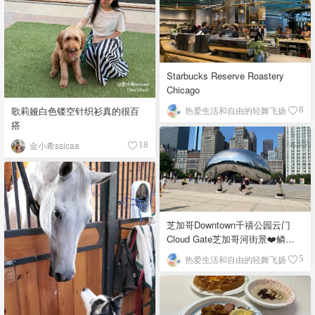
Starbucks Reserve Roastery
Chicago
歌莉娅白色镂空针织衫真的很百
热爱生活和自由的轻舞飞扬
8
搭
金小希ssicaa
18
芝加哥Downtown千禧公园云门
Cloud Gate芝加哥河街景❤️鳞次
栉比的高楼
热爱生活和自由的轻舞飞扬
5