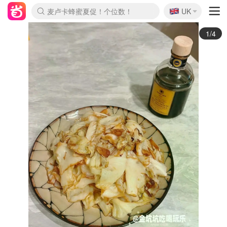
🇬🇧
Prada/Miu 4.8折！
UK
麦卢卡蜂蜜夏促！个位数！
啥？必胜客披萨5折！
2/4