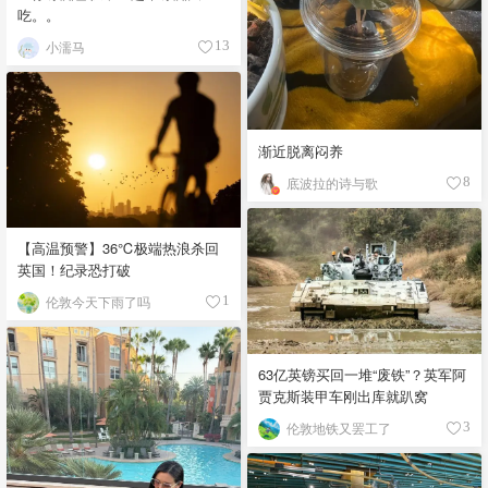
吃。。
小濡马
13
渐近脱离闷养
底波拉的诗与歌
8
【高温预警】36℃极端热浪杀回
英国！纪录恐打破
伦敦今天下雨了吗
1
63亿英镑买回一堆“废铁”？英军阿
贾克斯装甲车刚出库就趴窝
伦敦地铁又罢工了
3