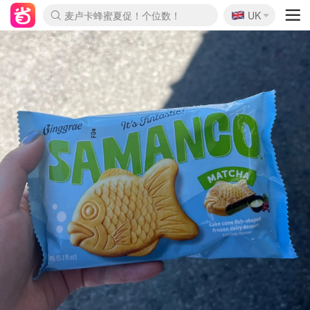
🇬🇧
Prada/Miu 4.8折！
UK
麦卢卡蜂蜜夏促！个位数！
啥？必胜客披萨5折！