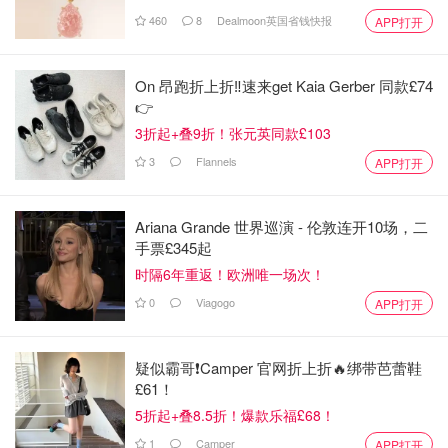
460
8
Dealmoon英国省钱快报
APP打开
On 昂跑折上折‼️速来get Kaia Gerber 同款£74
👉
3折起+叠9折！张元英同款£103
3
Flannels
APP打开
Ariana Grande 世界巡演 - 伦敦连开10场，二
手票£345起
时隔6年重返！欧洲唯一场次！
0
Viagogo
APP打开
疑似霸哥❗️Camper 官网折上折🔥绑带芭蕾鞋
£61！
5折起+叠8.5折！爆款乐福£68！
1
Camper
APP打开