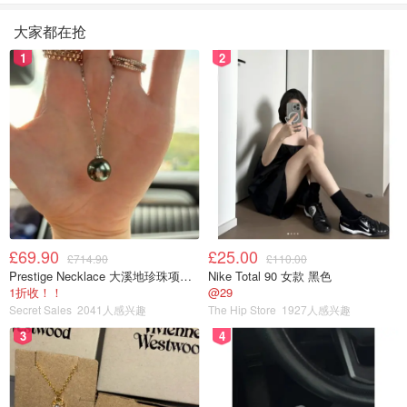
大家都在抢
1
2
£69.90
£25.00
£714.90
£110.00
Prestige Necklace 大溪地珍珠项链 10-11mm
Nike Total 90 女款 黑色
1折收！！
@29
Secret Sales
2041人感兴趣
The Hip Store
1927人感兴趣
3
4