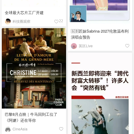
全球最大芯片工厂开建
科技圈观察
22
🇬🇧匠妹Sabrina·2027伦敦温布利
演唱会预告
英区Live
巴黎8月点映｜牛马回到工位了
《阿嬷》还在等你
CineAsia