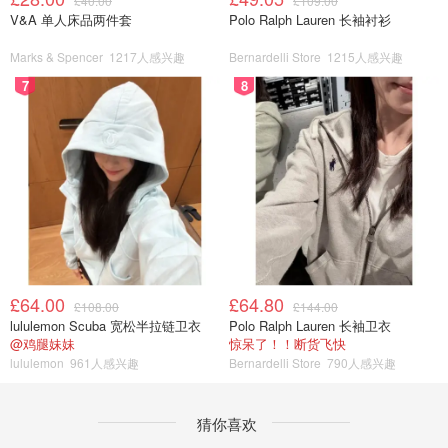
£40.00
£109.00
V&A 单人床品两件套
Polo Ralph Lauren 长袖衬衫
Marks & Spencer
1217人感兴趣
Bernardelli Store
1215人感兴趣
7
8
£64.00
£64.80
£108.00
£144.00
lululemon Scuba 宽松半拉链卫衣
Polo Ralph Lauren 长袖卫衣
@鸡腿妹妹
惊呆了！！断货飞快
lululemon
961人感兴趣
Bernardelli Store
790人感兴趣
猜你喜欢