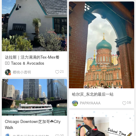
达拉斯｜活力满满的Tex-Mex餐
👉🏼 Tacos & Avocados
樱桃小透明
21
哈尔滨_东北的最后一站
PAPAYAAAA
16
Chicago Downtown芝加哥☘️City
Walk
25