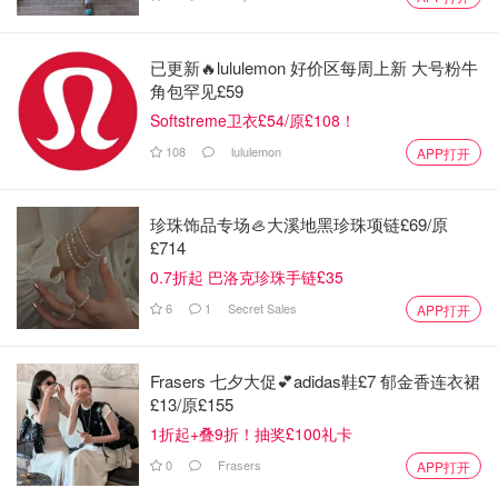
已更新🔥lululemon 好价区每周上新 大号粉牛
角包罕见£59
Softstreme卫衣£54/原£108！
108
lululemon
APP打开
珍珠饰品专场🦪大溪地黑珍珠项链£69/原
£714
0.7折起 巴洛克珍珠手链£35
6
1
Secret Sales
APP打开
Frasers 七夕大促💕adidas鞋£7 郁金香连衣裙
£13/原£155
1折起+叠9折！抽奖£100礼卡
0
Frasers
APP打开