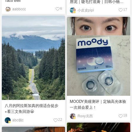
Taco Bell
唇泥｜睫毛打底膏｜日韩小物｜
眼线笔｜美甲DIY💅
aabbccc
6
小皮皮pipi
17
MOODY美瞳测评｜定轴高光体验
八月的阿拉斯加真的很适合徒步
一次就会爱上！
+看三文鱼回游😬
Roxy克西
18
abc個c
22