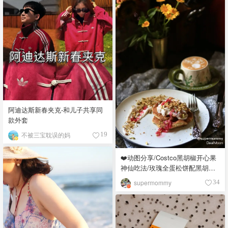
阿迪达斯新春夹克-和儿子共享同
款外套
不被三宝耽误的妈
19
❤️动图分享/Costco黑胡椒开心果
神仙吃法/玫瑰全蛋松饼配黑胡椒
开心果碎太惊艳😍
supermommy
34