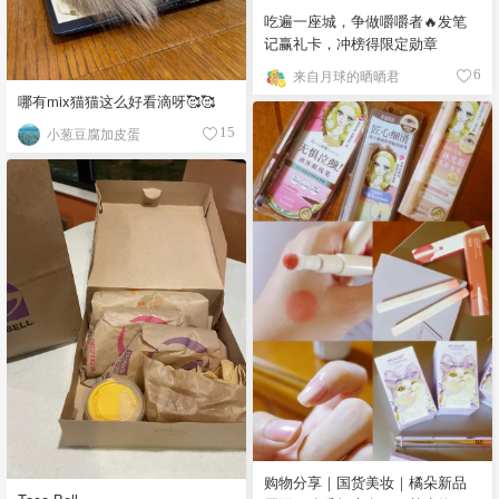
吃遍一座城，争做嚼嚼者🔥发笔
记赢礼卡，冲榜得限定勋章
来自月球的晒晒君
6
哪有mix猫猫这么好看滴呀🥰🥰
小葱豆腐加皮蛋
15
购物分享｜国货美妆｜橘朵新品