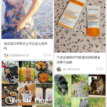
海边落日孕照怎么可以这么美呜
呜
田园猫MierCat
14
干皮实测MISTINE蜜丝婷防晒🧴
清爽不油腻
金小希ssicaa
12