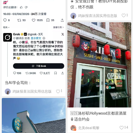
☀️ 安全观日食！教你DIY简易投影
仪，绝不伤眼
鸡妹报喜法国实用信息版
1
当AI学会骂街：
鸡妹报喜法国实用信息版
1
🇺🇸洛杉矶Hollywood京都居酒屋
🏮适合约会
北美deal蜀黎
14