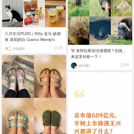
八月生活PLOG｜Kitty·盒马·缺德
舅·茉莉奶白·Costco·Wendy's
maggie
35
🐻 来阿拉斯加没偶遇熊？别急，
来这里补救一下！
abc個c
41