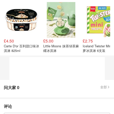
£4.50
£5.00
£2.75
Carte D'or 百利甜口味冰
Little Moons 抹茶绿茶麻
Iceland Twister Mini
淇淋 825ml
糬冰淇淋
萝冰淇淋 6支装
问大家
0
全部
评论