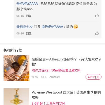
:
哈哈哈哈就好像我喜欢吃蛋筒是因为
@PAPAYAAAA
那个筒hhh
06-15
· 回复
回复
:
是的
@栖息七夕
@PAPAYAAAA
06-16
· 回复
折扣排行榜
编编聚焦👀Allbeauty热销榜🏅卡诗洗发水£19
抢❗
泡沫洁面£2 | 50ml娇兰复原蜜£84
16
1
AllBeauty
APP打开
Vivienne Westwood 西太后 | 英国新生季抢购
攻略
2.6折起！土星耳钉£54