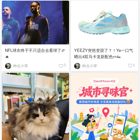
YEEZY突然变甜了？！Ye一口气
NFL球衣终于不只适合去看球了🏈
晒出4双马卡龙新配色🍬👟
🔥
种点小草
种点小草
1
5