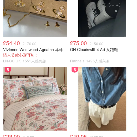
£54.40
£75.00
£170.00
£150.00
Vivienne Westwood Agnatha 耳环
ON Cloudswift 4 Ad 女跑鞋
情人节款心形耳钉！
LN-CC UK
1551人感兴趣
Flannels
1496人感兴趣
5
6
£28.00
£49.05