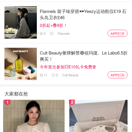
Flannels 留子味穿搭🕶️Yeezy运动鞋仅£19 石
头岛卫衣£46
2折起+叠9折！
0
Flannels
APP打开
Cult Beauty奢牌解禁🔴祖玛珑、Le Labo6.5折
爽买！
今年首次参加💥£10礼卡免费拿
11
2
Cult Beauty
APP打开
大家都在抢
1
2