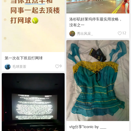
洛杉矶好莱坞停车最实用攻略，
没有之一
秀出风采_
12
第一次在下班后打网球
毛球茶茶
9
vtg分享*iconic by ___