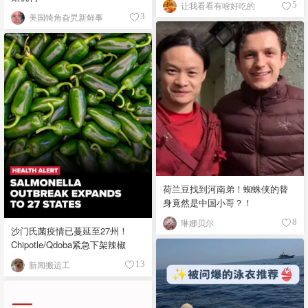
让我看看有啥好吃的
5
美国犄角旮旯新鲜事
3
荷兰豆找到河南弟！蜘蛛侠的替
身竟然是中国小哥？！
琳娜贝尔
8
沙门氏菌疫情已蔓延至27州！
Chipotle/Qdoba紧急下架辣椒
新闻搬运工
13