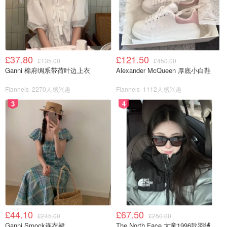
£37.80
£121.50
£135.00
£450.00
Ganni 棉府绸系带荷叶边上衣
Alexander McQueen 厚底小白鞋
Flannels
2270人感兴趣
Flannels
1112人感兴趣
3
4
£44.10
£67.50
£245.00
£250.00
Ganni Smock连衣裙
The North Face 大童1996款羽绒夹克