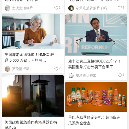
宠！
土澳生活碎片
今天吃菠萝披萨了吗
1
4
英国养老金退钱啦！HMRC 狂
退 5,000 万镑，人均可
雇非法劳工直接抓CEO坐牢？！
领 £4,000！
英国重拳打击外卖平台黑工
英伦情报局
2
夏洛克伏特加
4
星巴克秋季限定开抢！超市版南
美国政府紧急关停肯塔基器官捐
瓜系列全盘点
赠机构