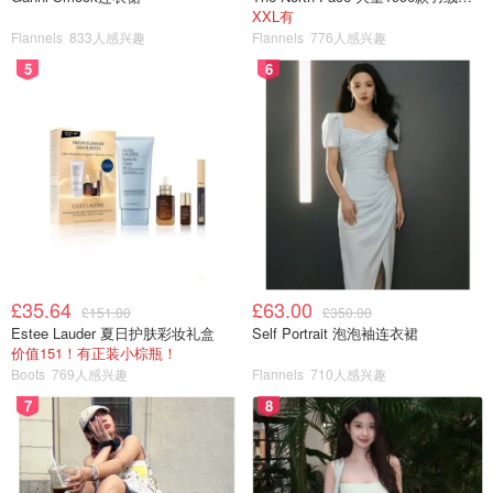
XXL有
Flannels
833人感兴趣
Flannels
776人感兴趣
5
6
£35.64
£63.00
£151.00
£350.00
Estee Lauder 夏日护肤彩妆礼盒
Self Portrait 泡泡袖连衣裙
价值151！有正装小棕瓶！
Boots
769人感兴趣
Flannels
710人感兴趣
7
8